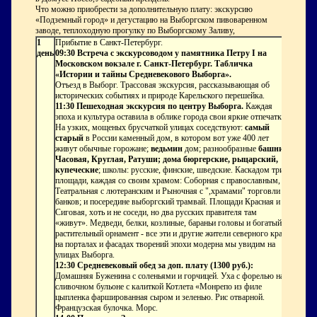
Что можно приобрести за дополнительную плату: экскурсию
«Подземный город» и дегустацию на Выборгском пивоваренном
заводе, теплоходную прогулку по Выборгскому Заливу,
1
Прибытие в Санкт-Петербург.
день
09:30 Встреча с экскурсоводом у памятника Петру I на
Московском вокзале г. Санкт-Петербург. Табличка
«Истории и тайны Средневекового Выборга».
Отъезд в Выборг. Трассовая экскурсия, рассказывающая об
исторических событиях и природе Карельского перешейка.
11:30 Пешеходная экскурсия по центру Выборга.
Каждая
эпоха и культура оставила в облике города свои яркие отпечатки.
На узких, мощеных брусчаткой улицах соседствуют:
самый
старый
в России каменный дом, в котором вот уже 400 лет
живут обычные горожане;
ведьмин
дом; разнообразные
башни:
Часовая, Круглая, Ратуши; дома бюргерские, рыцарский,
купеческие
; школы: русские, финские, шведские. Каскадом три
площади, каждая со своим храмом: Соборная с православным,
Театральная с лютеранским и Рыночная с ",храмами" торговли и
банков; и посередине выборгский трамвай. Площади Красная и
Сиговая, хоть и не соседи, но два русских правителя там
«живут». Медведи, белки, козлиные, бараньи головы и богатый
растительный орнамент - все эти и другие жители северного края
на порталах и фасадах творений эпохи модерна мы увидим на
улицах Выборга.
12:30 Средневековый обед за доп. плату (1300 руб.):
Домашняя Буженина с соленьями и горчицей. Уха с форелью на
сливочном бульоне с калиткой Котлета «Монрепо из филе
цыпленка фаршированная сыром и зеленью. Рис отварной.
Французская булочка. Морс.