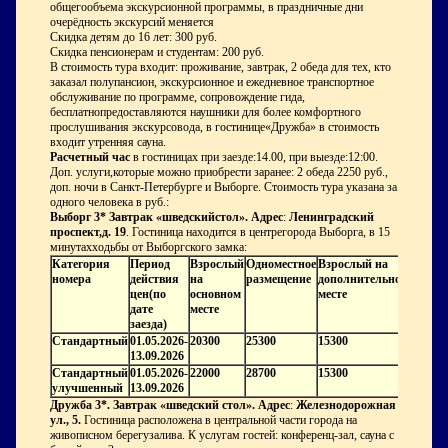
общегообъема экскурсионной программы, в праздничные дни
очерёдность экскурсий меняется
Скидка детям до 16 лет: 300 руб.
Скидка пенсионерам и студентам: 200 руб.
В стоимость тура входит: проживание, завтрак, 2 обеда для тех, кто
заказал полупансион, экскурсионное и ежедневное транспортное
обслуживание по программе, сопровождение гида,
бесплатнопредоставляются наушники для более комфортного
прослушивания экскурсовода, в гостинице«Дружба» в стоимость
входит утренняя сауна.
Расчетный час
в гостиницах при заезде:14.00, при выезде:12:00.
Доп. услуги,которые можно приобрести заранее: 2 обеда 2250 руб.,
доп. ночи в Санкт-Петербурге и Выборге. Стоимость тура указана за
одного человека в руб.:
Выборг 3* Завтрак «шведскийстол». Адрес
:
Ленинградский
проспект,д. 19
. Гостиница находится в центрегорода Выборга, в 15
минутахходьбы от Выборгского замка:
Категория
Период
Взрослый
Одноместное
Взрослый на
номера
действия
на
размещение
дополнительном
цен(по
основном
месте
дате
месте
заезда)
Стандартный
01.05.2026-
20300
25300
15300
13.09.2026
Стандартный
01.05.2026-
22000
28700
15300
улучшенный
13.09.2026
Дружба 3*. Завтрак «шведский стол». Адрес
:
Железнодорожная
ул., 5.
Гостиница расположена в центральной части города на
живописном берегузалива. К услугам гостей: конференц-зал, сауна с