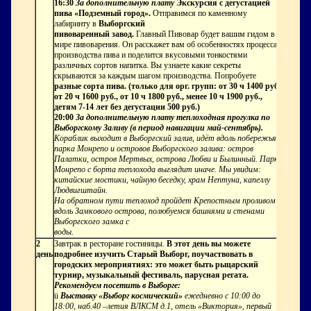
16:30
За дополнительную плату
Экскурсия с дегустацией
пива «Подземный город».
Отправимся по каменному
лабиринту в
Выборгский
пивоваренный завод.
Главный Пивовар будет вашим гидом в
мире пивоварения. Он расскажет вам об особенностях процесса
производства пива и поделится вкусовыми тонкостями
различных сортов напитка. Вы узнаете какие секреты
скрываются за каждым шагом производства. Попробуете
разные сорта пива. (только для орг. групп: от 30 ч 1400 руб.,
от 20 ч 1600 руб., от 10 ч 1800 руб., менее 10 ч 1900 руб.,
детям 7-14 лет без дегустации 500 руб.)
20:00
За дополнительную плату теплоходная прогулка по
Выборгскому Заливу (в период навигации май-сентябрь).
Кораблик выходит в Выборгский залив, идёт вдоль побережья
парка Монрепо и островов Выборгского залива: остров
Палатки, остров Мертвых, острова Любви и Былинный. Парк
Монрепо с борта теплохода выглядит иначе. Мы увидим:
китайские мостики, чайную беседку, храм Нептуна, капеллу
Людвигштайн.
На обратном пути теплоход пройдет Крепостным проливом
вдоль Замкового острова, полюбуемся башнями и стенами
Выборгского замка с
воды.
2
Завтрак в ресторане гостиницы.
В этот день вы можете
день
подробнее изучить Старый Выборг, поучаствовать в
городских мероприятиях: это может быть рыцарский
турнир, музыкальный фестиваль, парусная регата.
Рекомендуем посетить в Выборге:
ü
Выставку «Выборг космический»
ежедневно с 10:00 до
18:00, наб.40 –летия ВЛКСМ д.1, отель «Виктория», первый