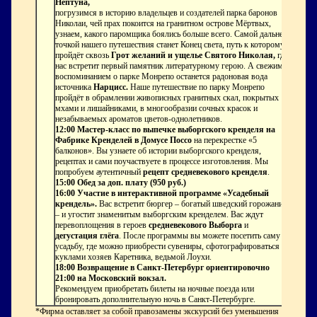
Нептуна,
погрузимся в историю владельцев и создателей парка баронов
Николаи, чей прах покоится на гранитном острове Мёртвых,
узнаем, какого паромщика боялись больше всего. Самой дальней
точкой нашего путешествия станет Конец света, путь к которому
пройдёт сквозь
Грот желаний и ущелье Святого Николая,
где
нас встретит первый памятник литературному герою. А свежим
воспоминанием о парке Монрепо останется радоновая вода
источника
Нарцисс.
Наше путешествие по парку Монрепо
пройдёт в обрамлении живописных гранитных скал, покрытых
мхами и лишайниками, в многообразии сочных красок и
незабываемых ароматов цветов-однолетников.
12:00 Мастер-класс по выпечке выборгского кренделя на
Фабрике Кренделей в Домусе Поссо
на перекрестке «5
балконов». Вы узнаете об истории выборгского кренделя,
рецептах и сами поучаствуете в процессе изготовления. Мы
попробуем аутентичный
рецепт средневекового кренделя
.
15:00 Обед за доп. плату (950 руб.)
16:00 Участие в интерактивной программе «Усадебный
крендель».
Вас встретит бюргер – богатый шведский горожанин
– и угостит знаменитым выборгским кренделем. Вас ждут
перевоплощения в героев
средневекового Выборга
и
дегустация глёга
. После программы вы можете посетить саму
усадьбу, где можно приобрести сувениры, сфотографироваться с
куклами хозяев Каретника, ведьмой Лоухи.
18:00 Возвращение в Санкт-Петербург ориентировочно
21:00 на Московский вокзал.
Рекомендуем приобретать билеты на ночные поезда или
бронировать дополнительную ночь в Санкт-Петербурге.
*Фирма оставляет за собой правозамены экскурсий без уменьшения