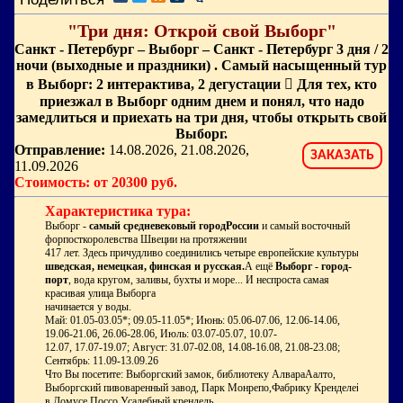
"Три дня: Открой свой Выборг"
Санкт - Петербург – Выборг – Санкт - Петербург 3 дня / 2
ночи (выходные и праздники) . Самый насыщенный тур
в Выборг: 2 интерактива, 2 дегустации  Для тех, кто
приезжал в Выборг одним днем и понял, что надо
замедлиться и приехать на три дня, чтобы открыть свой
Выборг.
Отправление:
14.08.2026, 21.08.2026,
ЗАКАЗАТЬ
11.09.2026
Стоимость: от 20300 руб.
Характеристика тура:
Выборг -
самый средневековый городРоссии
и самый восточный
форпосткоролевства Швеции на протяжении
417 лет. Здесь причудливо соединились четыре европейские культуры:
шведская, немецкая, финская и русская.
А ещё
Выборг - город-
порт
, вода кругом, заливы, бухты и море... И неспроста самая
красивая улица Выборга
начинается у воды.
Май: 01.05-03.05*; 09.05-11.05*; Июнь: 05.06-07.06, 12.06-14.06,
19.06-21.06, 26.06-28.06, Июль: 03.07-05.07, 10.07-
12.07, 17.07-19.07; Август: 31.07-02.08, 14.08-16.08, 21.08-23.08;
Сентябрь: 11.09-13.09.26
Что Вы посетите: Выборгский замок, библиотеку АлвараАалто,
Выборгский пивоваренный завод, Парк Монрепо,Фабрику Кренделей
в Домусе Поссо,Усадебный крендель.