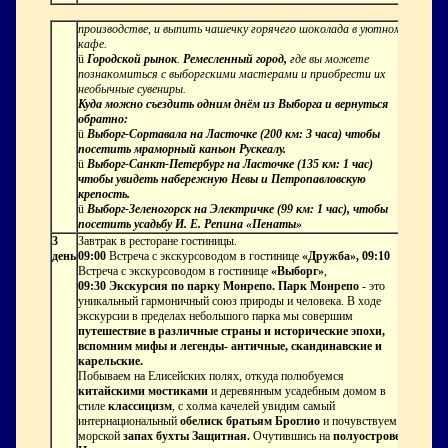
производстве, и выпить чашечку горячего шоколада в уютном
кафе.
ü
Городской рынок
.
Ремесленный город,
где вы можете
познакомиться с выборгскими мастерами и приобрести их
необычные сувениры.
Куда можно съездить одним днём из Выборга и вернуться
обратно:
ü
Выборг-Сортавала на Ласточке (200 км: 3 часа) чтобы
посетить мраморный каньон Рускеалу.
ü
Выборг-Санкт-Петербург на Ласточке (135 км: 1 час)
чтобы увидеть набережную Невы и Петропавловскую
крепость.
ü
Выборг-Зеленогорск на Электричке (99 км: 1 час), чтобы
посетить усадьбу И. Е. Репина «Пенаты»
3
Завтрак в ресторане гостиницы.
день
09:00
Встреча с экскурсоводом в гостинице
«Дружба», 09:10
Встреча с экскурсоводом в гостинице
«Выборг»
,
09:30 Экскурсия по парку Монрепо. Парк Монрепо
- это
уникальный гармоничный союз природы и человека. В ходе
экскурсии в пределах небольшого парка мы совершим
путешествие в различные страны и исторические эпохи,
вспомним мифы и легенды- античные, скандинавские и
карельские.
Побываем на Елисейских полях, откуда полюбуемся
китайскими мостиками
и деревянным усадебным домом в
стиле
классицизм
, с холма качелей увидим самый
интернациональный
обелиск братьям Броглио
и почувствуем
морской
запах бухты Защитная.
Очутившись на
полуострове