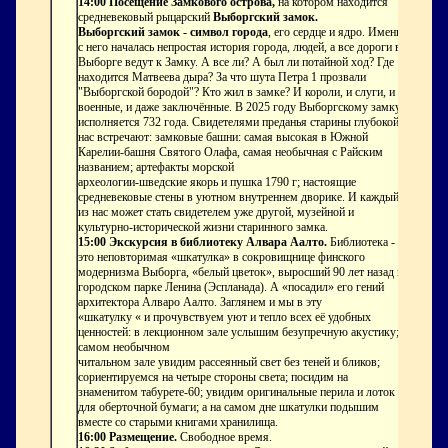
14:00 Посещение Замкового острова,
на котором находится
средневековый рыцарский
Выборгский замок.
Выборгский замок - символ города
, его сердце и ядро. Именно
с него началась непростая история города, людей, а все дороги в
Выборге ведут к Замку. А все ли? А был ли потайной ход? Где
находится Матвеева дыра? За что шута Петра 1 прозвали
"Выборгской бородой"? Кто жил в замке? И короли, и слуги, и
военные, и даже заключённые. В 2025 году Выборгскому замку
исполняется 732 года. Свидетелями преданья старины глубокой
нас встречают: замковые башни: самая высокая в Южной
Карелии-башня Святого Олафа, самая необычная с Райским
названием; артефакты морской
археологии-шведские якорь и пушка 1790 г; настоящие
средневековые стены в уютном внутреннем дворике. И каждый
из нас может стать свидетелем уже другой, музейной и
культурно-исторической жизни старинного замка.
15:00 Экскурсия в библиотеку Алвара Аалто.
Библиотека -
это неповторимая «шкатулка» в сокровищнице финского
модернизма Выборга, «белый цветок», выросший 90 лет назад в
городском парке Ленина (Эспланада). А «посадил» его гений
архитектора Алваро Аалто. Заглянем и мы в эту
«шкатулку « и прочувствуем уют и тепло всех её удобных
ценностей: в лекционном зале услышим безупречную акустику; в
самом необычном
читальном зале увидим рассеянный свет без теней и бликов;
сориентируемся на четыре стороны света; посидим на
знаменитом табурете-60; увидим оригинальные перила и лоток
для оберточной бумаги; а на самом дне шкатулки подышим
вместе со старыми книгами хранилища.
16:00 Размещение.
Свободное время.