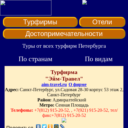
Турфирмы
Отели
Достопримечательности
Туры от всех турфирм Петербурга
По странам
По видам
Турфирма
"Эйм-Травел"
aim-travel.ru
О фирме
Адрес:
Санкт-Петербург, ул.Садовая 28-30 корпус 53 этаж 2,
Санкт-Петербург
Район:
Адмиралтейский
Метро:
Сенная Площадь
Телефоны:
+7(812) 915-20-52, , +7(921) 915-20-52, тел/
факс+7(812) 915-20-52
Поделиться