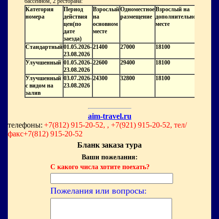
бассейном, 2 ресторана:
Категория
Период
Взрослый
Одноместное
Взрослый на
номера
действия
на
размещение
дополнительном
цен(по
основном
месте
дате
месте
заезда)
Стандартный
01.05.2026-
21400
27000
18100
23.08.2026
Улучшенный
01.05.2026-
22600
29400
18100
23.08.2026
Улучшенный
03.07.2026-
24300
32800
18100
с видом на
23.08.2026
залив
aim-travel.ru
телефоны:
+7(812) 915-20-52, , +7(921) 915-20-52, тел/
факс+7(812) 915-20-52
Бланк заказа тура
Ваши пожелания:
С какого числа хотите поехать?
Пожелания или вопросы: