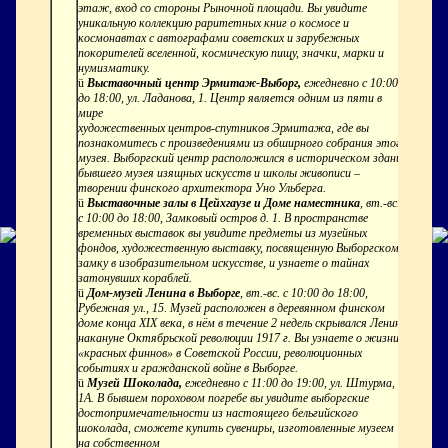
этаж, вход со стороны Рыночной площади. Вы увидите
уникальную коллекцию раритетных книг о космосе и
космонавтах с автографами советских и зарубежных
покорителей вселенной, космическую пищу, значки, марки и
нумизматику.
ü
Выставочный центр Эрмитаж-Выборг,
ежедневно с 10:00
до 18:00, ул. Ладанова, 1. Центр является одним из пяти в
мире
художественных центров-спутников Эрмитажа, где вы
познакомитесь с произведениями из обширного собрания этого
музея. Выборгский центр расположился в историческом здании
бывшего музея изящных искусств и школы живописи –
творении финского архитектора Уно Ульберга.
ü
Выставочные залы в Цейхгаузе и Доме наместника
, вт.-вс. -
с 10:00 до 18:00, Замковый остров д. 1. В пространстве
временных выставок вы увидите предметы из музейных
фондов, художественную выставку, посвященную Выборгскому
замку в изобразительном искусстве, и узнаете о тайнах
затонувших кораблей.
ü
Дом-музей Ленина в Выборге
, вт.-вс. с 10:00 до 18:00,
Рубежная ул., 15. Музей расположен в деревянном финском
доме конца XIX века, в нём в течение 2 недель скрывался Ленин
накануне Октябрьской революции 1917 г. Вы узнаете о жизни
«красных финнов» в Советской России, революционных
событиях и гражданской войне в Выборге.
ü
Музей Шоколада,
ежедневно с 11:00 до 19:00, ул. Штурма,
1А. В бывшем пороховом погребе вы увидите выборгские
достопримечательности из настоящего бельгийского
шоколада, сможете купить сувениры, изготовленные музеем
на собственном