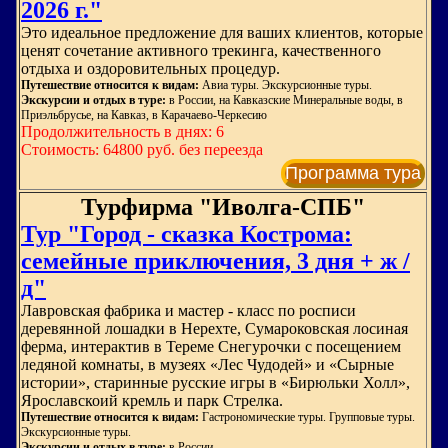
2026 г."
Это идеальное предложение для ваших клиентов, которые
ценят сочетание активного трекинга, качественного
отдыха и оздоровительных процедур.
Путешествие относится к видам:
Авиа туры. Экскурсионные туры.
Экскурсии и отдых в туре:
в России, на Кавказские Минеральные воды, в
Приэльбрусье, на Кавказ, в Карачаево-Черкесию
Продолжительность в днях: 6
Стоимость: 64800 руб. без переезда
Программа тура
Турфирма "Иволга-СПБ"
Тур "Город - сказка Кострома:
семейные приключения, 3 дня + ж /
д"
Лавровская фабрика и мастер - класс по росписи
деревянной лошадки в Нерехте, Сумароковская лосиная
ферма, интерактив в Тереме Снегурочки с посещением
ледяной комнаты, в музеях «Лес Чудодей» и «Сырные
истории», старинные русские игры в «Бирюльки Холл»,
Ярославскоий кремль и парк Стрелка.
Путешествие относится к видам:
Гастрономические туры. Групповые туры.
Экскурсионные туры.
Экскурсии и отдых в туре:
в России