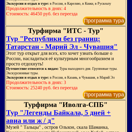
Экскурсии и отдых в туре:
в России, в Карелию, в Кижи, в Рускеалу
Продолжительность в днях: 4
Стоимость: 46450 руб. без переезда
Программа тура
Турфирма "ИТС - Тур"
Тур "Республики без границ:
Татарстан - Марий Эл - Чувашия"
Этот тур открыт для всех, кто хочет узнать больше о
России, насладиться её культурным многообразием и
просто отдохнуть!
Путешествие относится к видам:
Туры выходного дня. Групповые туры.
Экскурсионные туры.
Экскурсии и отдых в туре:
в России, в Казань, в Чувашия, в Марий Эл
Продолжительность в днях: 3
Стоимость: 25240 руб. без переезда
Программа тура
Турфирма "Иволга-СПБ"
Тур "Легенды Байкала, 5 дней +
авиа или ж / д"
Музей " Тальцы" , остров Ольхон, скала Шаманка,