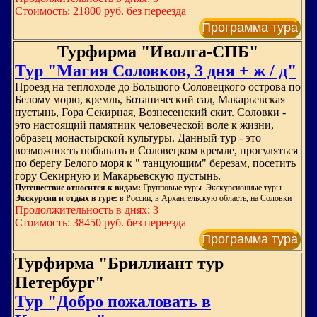
Стоимость: 21800 руб. без переезда
Программа тура
Турфирма "Иволга-СПБ"
Тур "Магия Соловков, 3 дня + ж / д"
Проезд на теплоходе до Большого Соловецкого острова по
Белому морю, кремль, Ботанический сад, Макарьевская
пустынь, Гора Секирная, Вознесенский скит. Соловки -
это настоящий памятник человеческой воле к жизни,
образец монастырской культуры. Данный тур - это
возможность побывать в Соловецком кремле, прогуляться
по берегу Белого моря к " танцующим" березам, посетить
гору Секирную и Макарьевскую пустынь.
Путешествие относится к видам:
Групповые туры. Экскурсионные туры.
Экскурсии и отдых в туре:
в России, в Архангельскую область, на Соловки
Продолжительность в днях: 3
Стоимость: 38450 руб. без переезда
Программа тура
Турфирма "Бриллиант тур
Петербург"
Тур "Добро пожаловать в