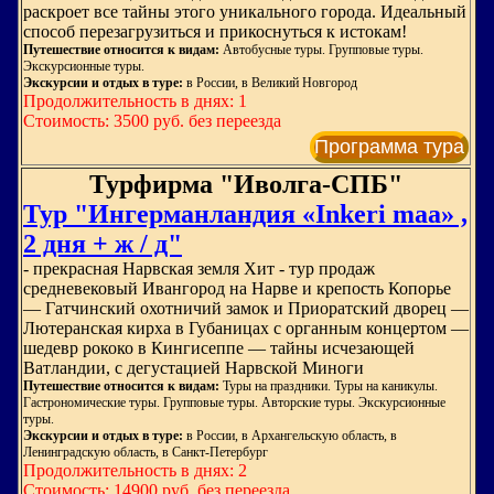
раскроет все тайны этого уникального города. Идеальный
способ перезагрузиться и прикоснуться к истокам!
Путешествие относится к видам:
Автобусные туры. Групповые туры.
Экскурсионные туры.
Экскурсии и отдых в туре:
в России, в Великий Новгород
Продолжительность в днях: 1
Стоимость: 3500 руб. без переезда
Программа тура
Турфирма "Иволга-СПБ"
Тур "Ингерманландия «Inkeri maa» ,
2 дня + ж / д"
- прекрасная Нарвская земля Хит - тур продаж
средневековый Ивангород на Нарве и крепость Копорье
— Гатчинский охотничий замок и Приоратский дворец —
Лютеранская кирха в Губаницах с органным концертом —
шедевр рококо в Кингисеппе — тайны исчезающей
Ватландии, с дегустацией Нарвской Миноги
Путешествие относится к видам:
Туры на праздники. Туры на каникулы.
Гастрономические туры. Групповые туры. Авторские туры. Экскурсионные
туры.
Экскурсии и отдых в туре:
в России, в Архангельскую область, в
Ленинградскую область, в Санкт-Петербург
Продолжительность в днях: 2
Стоимость: 14900 руб. без переезда