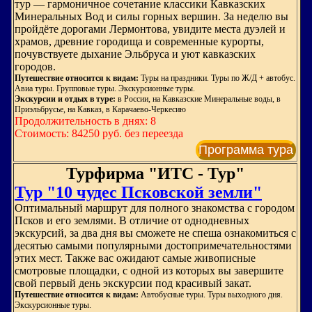
тур — гармоничное сочетание классики Кавказских
Минеральных Вод и силы горных вершин. За неделю вы
пройдёте дорогами Лермонтова, увидите места дуэлей и
храмов, древние городища и современные курорты,
почувствуете дыхание Эльбруса и уют кавказских
городов.
Путешествие относится к видам:
Туры на праздники. Туры по Ж/Д + автобус.
Авиа туры. Групповые туры. Экскурсионные туры.
Экскурсии и отдых в туре:
в России, на Кавказские Минеральные воды, в
Приэльбрусье, на Кавказ, в Карачаево-Черкесию
Продолжительность в днях: 8
Стоимость: 84250 руб. без переезда
Программа тура
Турфирма "ИТС - Тур"
Тур "10 чудес Псковской земли"
Оптимальный маршрут для полного знакомства с городом
Псков и его землями. В отличие от однодневных
экскурсий, за два дня вы сможете не спеша ознакомиться с
десятью самыми популярными достопримечательностями
этих мест. Также вас ожидают самые живописные
смотровые площадки, с одной из которых вы завершите
свой первый день экскурсии под красивый закат.
Путешествие относится к видам:
Автобусные туры. Туры выходного дня.
Экскурсионные туры.