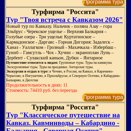
Программа тура
Турфирма "Россита"
Тур "Твоя встреча с Кавказом 2026"
Новый тур по Кавказу. Нальчик - поляна Азау – гора
Эльбрус - Черекское ущелье – Верхняя Балкария –
Голубые озера - Три ущелья: Куртатинское –
Кармадонское - Даргавс - Горная Дигория: Задалеск –
Ханаз - Уаллагком - Грозный - Махачкала - Избербаш -
Гуниб – Гамсутль – Чох - Хучни – экраноплан Лунь –
Дербент - Сулакский каньон, Дубки – Янтарное
Путешествие относится к видам:
Групповые туры. Туры на каникулы.
Экскурсионные туры. Туры на праздники. Авторские туры.
Экскурсии и отдых в туре:
в Чечню, в России, на Кавказ, в Карачаево-
Черкесию, в Ингушетию, в Приэльбрусье, в Северную Осетию, в Кабардино-
Балкарию, в Дагестан
Продолжительность в днях: 11
Стоимость: 74410 руб. без переезда
Программа тура
Турфирма "Россита"
Тур "Классическое путешествие на
Кавказ. Кавминводы – Кабардино -
Балкария - Северная Осетия"