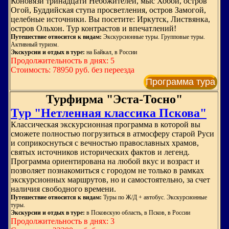
Коновязи тринадцати Небожителей, мыс Хобой, остров
Огой, Буддийская ступа просветления, остров Замогой,
целебные источники. Вы посетите: Иркутск, Листвянка,
остров Ольхон. Тур контрастов и впечатлений!
Путешествие относится к видам:
Экскурсионные туры. Групповые туры.
Активный туризм.
Экскурсии и отдых в туре:
на Байкал, в России
Продолжительность в днях: 5
Стоимость: 78950 руб. без переезда
Программа тура
Турфирма "Эста-Тосно"
Тур "Нетленная классика Пскова"
Классическая экскурсионная программа в которой вы
сможете полностью погрузиться в атмосферу старой Руси
и соприкоснуться с вечностью православных храмов,
святых источников исторических фактов и легенд.
Программа ориентирована на любой вкус и возраст и
позволяет познакомиться с городом не только в рамках
экскурсионных маршрутов, но и самостоятельно, за счет
наличия свободного времени.
Путешествие относится к видам:
Туры по Ж/Д + автобус. Экскурсионные
туры.
Экскурсии и отдых в туре:
в Псковскую область, в Псков, в России
Продолжительность в днях: 3