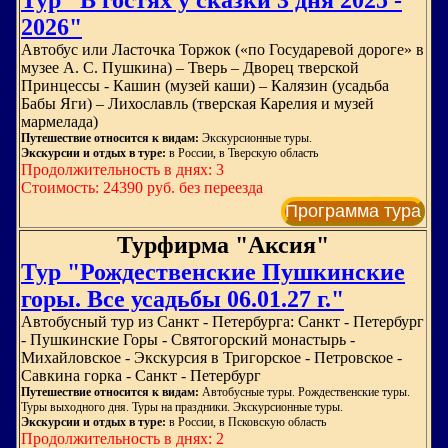
Тур "В гостях у сказки 3 дня 2025 -
2026"
Автобус или Ласточка Торжок («по Государевой дороге» в
музее А. С. Пушкина) – Тверь – Дворец тверской
Принцессы - Кашин (музей каши) – Калязин (усадьба
Бабы Яги) – Лихославль (тверская Карелия и музей
мармелада)
Путешествие относится к видам:
Экскурсионные туры.
Экскурсии и отдых в туре:
в России, в Тверскую область
Продолжительность в днях: 3
Стоимость: 24390 руб. без переезда
Программа тура
Турфирма "Аксия"
Тур "Рождественские Пушкинские
горы. Все усадьбы 06.01.27 г."
Автобусный тур из Санкт - Петербурга: Санкт - Петербург
- Пушкинские Горы - Святогорский монастырь -
Михайловское - Экскурсия в Тригорское - Петровское -
Савкина горка - Санкт - Петербург
Путешествие относится к видам:
Автобусные туры. Рождественские туры.
Туры выходного дня. Туры на праздники. Экскурсионные туры.
Экскурсии и отдых в туре:
в России, в Псковскую область
Продолжительность в днях: 2