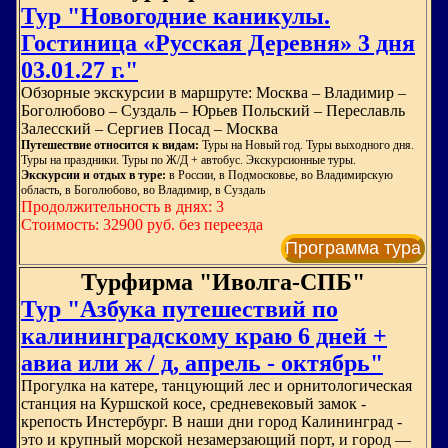
Тур "Новогодние каникулы.
Гостиница «Русская Деревня» 3 дня
03.01.27 г."
Обзорные экскурсии в маршруте: Москва – Владимир –
Боголюбово – Суздаль – Юрьев Польский – Переславль
Залесский – Сергиев Посад – Москва
Путешествие относится к видам:
Туры на Новый год. Туры выходного дня.
Туры на праздники. Туры по Ж/Д + автобус. Экскурсионные туры.
Экскурсии и отдых в туре:
в России, в Подмосковье, во Владимирскую
область, в Боголюбово, во Владимир, в Суздаль
Продолжительность в днях: 3
Стоимость: 32900 руб. без переезда
Программа тура
Турфирма "Иволга-СПБ"
Тур "Азбука путешествий по
калининградскому краю 6 дней +
авиа или ж / д, апрель - октябрь"
Прогулка на катере, танцующий лес и орнитологическая
станция на Куршской косе, средневековый замок -
крепость Инстербург. В наши дни город Калининград -
это и крупный морской незамерзающий порт, и город —