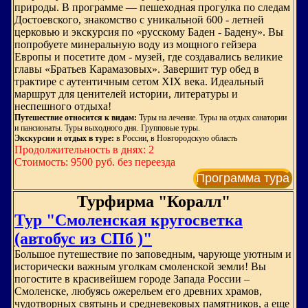
природы. В программе — пешеходная прогулка по следам
Достоевского, знакомство с уникальной 600 - летней
церковью и экскурсия по «русскому Баден - Бадену». Вы
попробуете минеральную воду из мощного гейзера
Европы и посетите дом - музей, где создавались великие
главы «Братьев Карамазовых». Завершит тур обед в
трактире с аутентичным сетом XIX века. Идеальный
маршрут для ценителей истории, литературы и
неспешного отдыха!
Путешествие относится к видам:
Туры на лечение. Туры на отдых санатории
и пансионаты. Туры выходного дня. Групповые туры.
Экскурсии и отдых в туре:
в России, в Новгородскую область
Продолжительность в днях: 2
Стоимость: 9500 руб. без переезда
Программа тура
Турфирма "Коралл"
Тур "Смоленская кругосветка
(автобус из СПб )"
Большое путешествие по заповедным, чарующе уютным и
исторически важным уголкам смоленской земли! Вы
погостите в красивейшем городе Запада России –
Смоленске, любуясь ожерельем его древних храмов,
чудотворных святынь и средневековых памятников, а еще