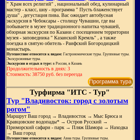
" Храм всех религий" , национальный обед, кулинарный
мастер - класс, шоу - программа " Пусть блаженствует
душа" , дегустация пива. Вас ожидает автобусная
экскурсия в Чебоксары - столицу Чувашии, где вы
побываете в музее традиционного напитка чувашей,
обзорная экскурсия по Казани с посещением территории
музея - заповедника " Казанский Кремль" , а также
поездка в святую обитель - Раифский Богородицкий
монастырь.
Путешествие относится к видам:
Гастрономические туры. Групповые туры.
Экскурсионные туры.
Экскурсии и отдых в туре:
в России, в Казань
Продолжительность в днях: 3
Стоимость: 38750 руб. без переезда
Программа тура
Турфирма "ИТС - Тур"
Тур "Владивосток: город с золотым
рогом"
Маршрут Ваш город → Владивосток → Мыс Брюса и
Кравцовские водопады* → Остров Русский →
Приморский сафари - парк → Пляж Шамора → Находка
→ Ваш город
Путешествие относится к видам:
Авиа туры. Групповые туры.