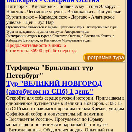
Пятигорск - Кисловодск - поляна Азау – гора Эльбрус –
Нальчик - Чегемское ущелье - Владикавказ - Три ущелья:
Куртатинское – Кармадонское - Даргавс - Алагирское
ущелье – Цей – аул Нар
Путешествие относится к видам:
Групповые туры. Экскурсионные туры.
Туры на праздники. Туры на каникулы. Авторские туры.
Экскурсии и отдых в туре:
в Северную Осетию, в России, на Кавказ, в
Кабардино-Балкарию, на Кавказские Минеральные воды
Продолжительность в днях: 6
Стоимость: 36900 руб. без переезда
Программа тура
Турфирма "Бриллиант тур
Петербург"
Тур "ВЕЛИКИЙ НОВГОРОД
(автобусом из СПб) 1 день"
Откройте для себя сердце русской истории! Приглашаем в
однодневное путешествие в Великий Новгород. С 08: 15
из СПб мы отправимся к древним стенам Кремля, увидим
Софийский собор и монументальный памятник
«Тысячелетие России». Прогуляемся по Юрьеву
монастырю и погрузимся в народный быт в музее
«Витославлицы». Обед в течение дня. Опытный гид