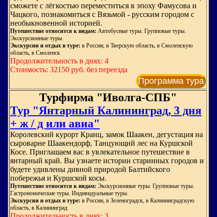
сможете с лёгкостью переместиться в эпоху Фамусова и
Чацкого, познакомиться с Вязьмой - русским городом с
необыкновенной историей.
Путешествие относится к видам:
Автобусные туры. Групповые туры.
Экскурсионные туры.
Экскурсии и отдых в туре:
в России, в Тверскую область, в Смоленскую
область, в Смоленск
Продолжительность в днях: 4
Стоимость: 32150 руб. без переезда
Программа тура
Турфирма "Иволга-СПБ"
Тур "Янтарный Калининград, 3 дня
+ ж / д или авиа"
Королевский курорт Кранц, замок Шаакен, дегустация на
сыроварне Шаакендорф, Танцующий лес на Куршской
Косе. Приглашаем вас в увлекательное путешествие в
янтарный край. Вы узнаете истории старинных городов и
будете удивлены дивной природой Балтийского
побережья и Куршской косы.
Путешествие относится к видам:
Экскурсионные туры. Групповые туры.
Гастрономические туры. Индивидуальные туры.
Экскурсии и отдых в туре:
в России, в Зеленоградск, в Калининградскую
область, в Калининград
Продолжительность в днях: 3