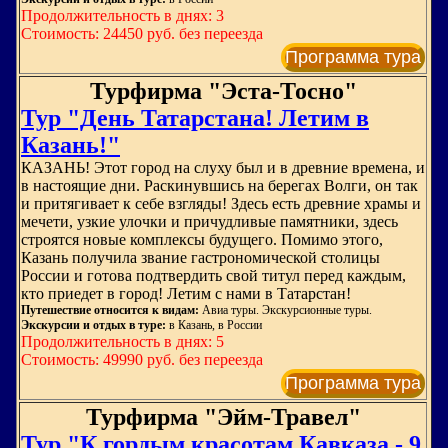
Продолжительность в днях: 3
Стоимость: 24450 руб. без переезда
Программа тура
Турфирма "Эста-Тосно"
Тур "День Татарстана! Летим в
Казань!"
КАЗАНЬ! Этот город на слуху был и в древние времена, и
в настоящие дни. Раскинувшись на берегах Волги, он так
и притягивает к себе взгляды! Здесь есть древние храмы и
мечети, узкие улочки и причудливые памятники, здесь
строятся новые комплексы будущего. Помимо этого,
Казань получила звание гастрономической столицы
России и готова подтвердить свой титул перед каждым,
кто приедет в город! Летим с нами в Татарстан!
Путешествие относится к видам:
Авиа туры. Экскурсионные туры.
Экскурсии и отдых в туре:
в Казань, в России
Продолжительность в днях: 5
Стоимость: 49990 руб. без переезда
Программа тура
Турфирма "Эйм-Травел"
Тур "К гордым красотам Кавказа - 9