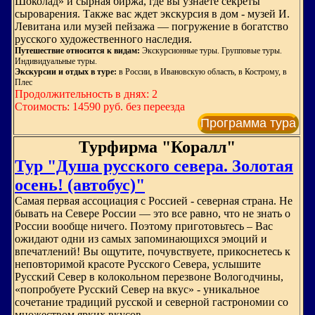
Шоколад» и сырная биржа, где вы узнаете секреты
сыроварения. Также вас ждет экскурсия в дом - музей И.
Левитана или музей пейзажа — погружение в богатство
русского художественного наследия.
Путешествие относится к видам:
Экскурсионные туры. Групповые туры.
Индивидуальные туры.
Экскурсии и отдых в туре:
в России, в Ивановскую область, в Кострому, в
Плес
Продолжительность в днях: 2
Стоимость: 14590 руб. без переезда
Программа тура
Турфирма "Коралл"
Тур "Душа русского севера. Золотая
осень! (автобус)"
Самая первая ассоциация с Россией - северная страна. Не
бывать на Севере России — это все равно, что не знать о
России вообще ничего. Поэтому приготовьтесь – Вас
ожидают одни из самых запоминающихся эмоций и
впечатлений! Вы ощутите, почувствуете, прикоснетесь к
неповторимой красоте Русского Севера, услышите
Русский Север в колокольном перезвоне Вологодчины,
«попробуете Русский Север на вкус» - уникальное
сочетание традиций русской и северной гастрономии со
множеством ярких вкусов