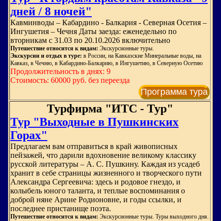
дней / 8 ночей"
Кавминводы – Кабардино - Балкария - Северная Осетия –
Ингушетия – Чечня Даты заезда: еженедельно по
вторникам с 31.03 по 20.10.2026 включительно
Путешествие относится к видам:
Экскурсионные туры.
Экскурсии и отдых в туре:
в России, на Кавказские Минеральные воды, на
Кавказ, в Чечню, в Кабардино-Балкарию, в Ингушетию, в Северную Осетию
Продолжительность в днях: 9
Стоимость: 60000 руб. без переезда
Программа тура
Турфирма "ИТС - Тур"
Тур "Выходные в Пушкинских
Горах"
Предлагаем вам отправиться в край живописных
пейзажей, что дарили вдохновение великому классику
русской литературы – А. С. Пушкину. Каждая из усадеб
хранит в себе страницы жизненного и творческого пути
Александра Сергеевича: здесь и родовое гнездо, и
колыбель юного таланта, и теплые воспоминания о
доброй няне Арине Родионовне, и годы ссылки, и
последнее пристанище поэта.
Путешествие относится к видам:
Экскурсионные туры. Туры выходного дня.