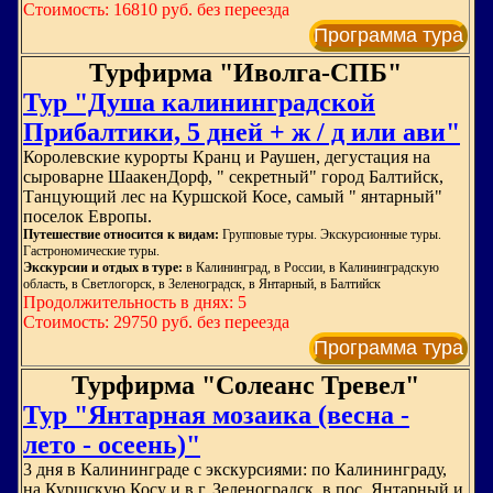
Стоимость: 16810 руб. без переезда
Программа тура
Турфирма "Иволга-СПБ"
Тур "Душа калининградской
Прибалтики, 5 дней + ж / д или ави"
Королевские курорты Кранц и Раушен, дегустация на
сыроварне ШаакенДорф, " секретный" город Балтийск,
Танцующий лес на Куршской Косе, самый " янтарный"
поселок Европы.
Путешествие относится к видам:
Групповые туры. Экскурсионные туры.
Гастрономические туры.
Экскурсии и отдых в туре:
в Калининград, в России, в Калининградскую
область, в Светлогорск, в Зеленоградск, в Янтарный, в Балтийск
Продолжительность в днях: 5
Стоимость: 29750 руб. без переезда
Программа тура
Турфирма "Солеанс Тревел"
Тур "Янтарная мозаика (весна -
лето - осеень)"
3 дня в Калининграде с экскурсиями: по Калининграду,
на Куршскую Косу и в г. Зеленоградск, в пос. Янтарный и