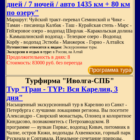
дней / 7 ночей / авто 1435 км + 80 км
по озеру"
Маршрут: Чуйский тракт–перевал Семинский и Чике -
Таман - писаница Калбак - Таш - Курайская степь - Марс -
Гейзеровое озеро - водопад Ширлак –Каракольская долина
- Камышлинский водопад - Телецкое озеро - Водопад
Корбу - водопад Эстюба - Манжерок - Горно - Алтайск
Путешествие относится к видам:
Экскурсионные туры.
Экскурсии и отдых в туре:
в России, на Алтай
Продолжительность в днях: 8
Стоимость: 83000 руб. без переезда
Программа тура
Турфирма "Иволга-СПБ"
Тур "Гран - TYP: Вся Карелия, 3
дня"
Насыщенный экскурсионный тур в Карелию из Санкт -
Петербурга с лучшими локациями региона. Вы посетите
Александро - Свирский монастырь, Олонец и колоритное
Киндасово, познакомитесь с Петрозаводском. В
программе — вулкан Гирвас, водопад Кивач, питомник в
Чалне, остров Кижи, водопады Ахвенкоски, горный парк
Рускеала и Сортавала. Идеальное сочетание природы,