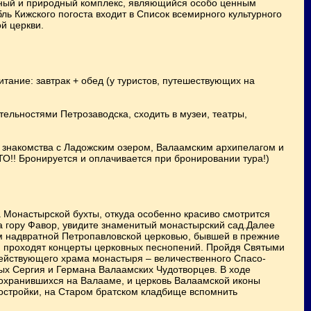
рный и природный комплекс, являющийся особо ценным
ь Кижского погоста входит в Список всемирного культурного
й церкви.
итание: завтрак + обед (у туристов, путешествующих на
ельностями Петрозаводска, сходить в музеи, театры,
знакомства с Ладожским озером, Валаамским архипелагом и
ТТО!! Бронируется и оплачивается при бронировании тура!)
а Монастырской бухты, откуда особенно красиво смотрится
а гору Фавор, увидите знаменитый монастырский сад.Далее
 надвратной Петропавловской церковью, бывшей в прежние
 проходят концерты церковных песнопений. Пройдя Святыми
действующего храма монастыря – величественного Спасо-
ых Сергия и Германа Валаамских Чудотворцев. В ходе
 сохранившихся на Валааме, и церковь Валаамской иконы
постройки, на Старом братском кладбище вспомнить