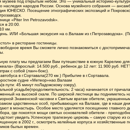
и музеев под открытым небом. Это — уникальный историко-культу
го наследия народов России. Основа музейного собрания — ансамбл
дия ЮНЕСКО. Посещение этнографических экспозиций и Покровско
трозаводск.
нице «Piter Inn Petrozavodsk».
я в 20:00.
10 км.
ень. ИЛИ «Большая экскурсия на о.Валаам из г.Петрозаводска». (П
стол» в ресторане гостиницы.
свободное время Вы сможете лично познакомиться с достопримечат
ы.
ную плату мы предлагаем Вам путешествие в южную Карелию для 
еала» (Взрослый: 14.500 руб., ребенок до 12 лет: 11.900 руб. НЕ
трак с собой (ланч-бокс).
автобуса в г.Сортавала(270 км.) Прибытие в г.Сортавала.
оростном судне «Метеор»нао.Валаам
(в пути: 45 минут поЛадожскому озеру).
альной усадьбе(продолжительность: 2 часа) начинается от причал
женный на высокой скале. По широкой лестнице вы подниметесь н
орной Знаменской часовни к Святым вратам обители, украшенным
амом царственных особ, прибывающих на Валаам, где в наши дни
адают в монастырь. Особое место уделяется посещению главного 
бора, где покоятся мощи святых основателей обители - преподобн
редстоит увидеть Успенскую трапезную церковь – самую старую из
ященную в 2002 г., осмотреть келейные корпуса и хозяйственные 
иков былых времен.