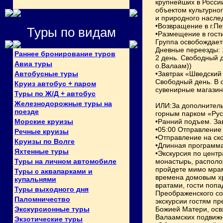
крупнейших в Росси
объектом культурно
и природного насле
•Возвращение в г.Пе
Туры по видам
•Размещение в гости
Группа освобождаетс
Дневные переезды: 
Раннее бронирование туров
2 день. Свободный д
Авиа туры
о.Валаам))
Автобусные туры
•Завтрак «Шведский 
Свободный день. В 
Круиз автобус + паром
сувенирные магазин
Туры по Ж/Д + автобус
Железнодорожные туры на
ИЛИ:За дополнитель
поезде
горным парком «Руск
Морские круизы
•Ранний подъем. Зав
•05:00 Отправление 
Речные круизы
•Отправление на ск
Круизы по Волге
•Длинная программа
Яхтенные туры
•Экскурсия по центр
Туры на личном автомобиле
монастырь, располо
пройдете мимо мрам
Туры с аквапарками и
времена домовым хр
купальнями
вратами, гости поп
Туры выходного дня
Преображенского со
Паломничество
экскурсии гостям п
Экскурсионные туры
Божией Матери, осв
Валаамских подвижн
Экзотические туры