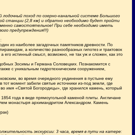
й лодочный поход по озерно-канальной системе Большого
ой станции (2,8 км) и обратно необходимо будет пройти
именно самостоятельное! При себе необходимо иметь
ого предупреждения!!!)
:
один из наиболее загадочных памятников древности. По
пирамидам, а количество разнообразных гипотез и трактовок
а его истинный смысл, возможно, не так уж и сложен, как это
одобных Зосимы и Германа Соловецких. Познакомится с
также с уникальным гидротехническим сооружением,
ковским, во время очередного уединения в пустыне ему
в тот момент забили святые источники из-под земли, где
 во имя «Святой Богородицы», где хранился камень, который
 1854 года в виде прямоугольной каменой плиты. Англичане
телем монастыря архимандритом Александром. Камень
рак)
олжительность экскурсии: 3 часа, время в пути на катере: