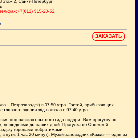
3 этаж 2, Санкт-Петербург
ь
 тел/факс+7(812) 915-20-52
ЗАКАЗАТЬ
сква – Петрозаводск) в 07:50 утра. Гостей, прибывающих
е главного здания ж/д-вокзала в 07:40 утра.
рсия под рассказ опытного гида подарит Вам прогулку по
ми, дошедшими до наших дней. Прогулка по Онежской
аводску городами-побратимами.
 в пути: 1 час 20 минут). Музей-заповедник «Кижи» — один из