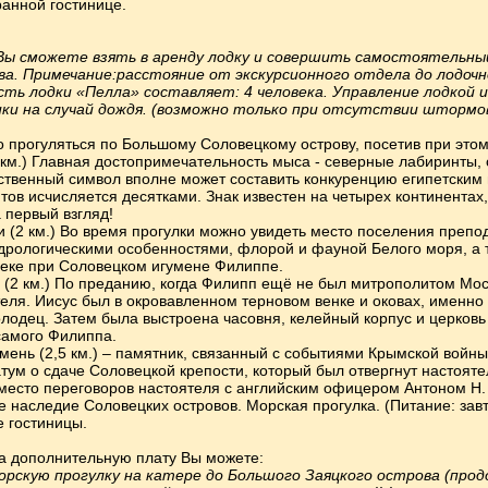
анной гостинице.
 Вы сможете взять в аренду лодку и совершить самостоятельны
ва. Примечание:
расстояние от экскурсионного отдела до лодочн
ть лодки «Пелла» составляет: 4 человека. Управление лодкой 
ки на случай дождя. (возможно только при отсутствии штормов
 прогуляться по Большому Соловецкому острову, посетив при этом
 км.) Главная достопримечательность мыса - северные лабиринты, 
нственный символ вполне может составить конкуренцию египетским 
ов исчисляется десятками. Знак известен на четырех континентах, 
 первый взгляд!
и (2 км.) Во время прогулки можно увидеть место поселения преп
идрологическими особенностями, флорой и фауной Белого моря, а 
веке при Соловецком игумене Филиппе.
 (2 км.) По преданию, когда Филипп ещё не был митрополитом Мос
еля. Иисус был в окровавленном терновом венке и оковах, именно 
олодец. Затем была выстроена часовня, келейный корпус и церковь
самого Филиппа.
мень (2,5 км.) – памятник, связанный с событиями Крымской войны
тум о сдаче Соловецкой крепости, который был отвергнут настоя
место переговоров настоятеля с английским офицером Антоном Н.
е наследие Соловецких островов. Морская прогулка. (Питание: завт
е гостиницы.
а дополнительную плату Вы можете:
орскую прогулку на катере до Большого Заяцкого острова
(прод