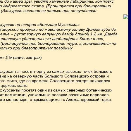
ий до нашей эры, увидят каменные лабиринты, комплекс
и Андреевского скита. (Бронируется при бронировании
) (Экскурсия состоится только при отсутствии
скурсию на остров «Большая Муксалма»
я морской прогулки по живописному заливу Долгая губа до
ние – рукотворную валунную дамбу длиной 1,2 км. Дамба
 привлекут удивительные ландшафты! Кроме того,
(Бронируется при бронировании тура, а оплачивается на
только при благоприятных погодных
».(Питание: завтрак)
кскурсанты посетят одну из самых высоких точек Большого
вид на северную часть Большого Соловецкого острова и
го скита, где во времена Соловецкого лагеря находился
 церковь-маяк.
кскурсанты посетят один из самых северных ботанических
ят памятники, уникальные посадки различных периодов
ого монастыря, открывающимся с Александровской горки.