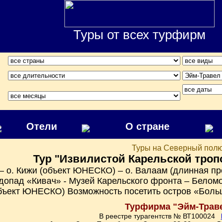
Туры от всех турфирм
Отели
О стране
Туры на Северный пол
Тур "Извилистой Карельской тропо
– о. Кижи (объект ЮНЕСКО) – о. Валаам (длинная пр
одопад «Кивач» - Музей Карельского фронта – Бело
бъект ЮНЕСКО) Возможность посетить остров «Боль
Турфирма "Эйм-Трав
В реестре турагентств № ВТ100024