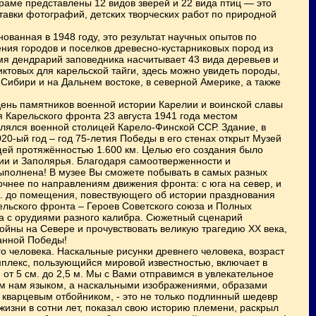
аме представлены 12 видов зверей и 22 вида птиц — это
тавки фотографий, детских творческих работ по природной
ванная в 1948 году, это результат научных опытов по
ния городов и поселков древесно-кустарниковых пород из
емя дендрарий заповедника насчитывает 43 вида деревьев и
ктовых для карельской тайги, здесь можно увидеть породы,
Сибири и на Дальнем востоке, в северной Америке, а также
ень памятников военной истории Карелии и воинской славы
 Карельского фронта 23 августа 1941 года местом
лялся военной столицей Карело-Финской ССР. Здание, в
0-ый год – год 75-летия Победы в его стенах открыт Музей
щей протяжённостью 1.600 км. Целью его создания было
лии и Заполярья. Благодаря самоотверженности и
ыполнена! В музее Вы сможете побывать в самых разных
очнее по направлениям движения фронта: с юга на север, и
А. до помещения, повествующего об истории празднования
ельского фронта – Героев Советского союза и Полных
ка с орудиями разного калибра. Сюжетный сценарий
ойны на Севере и прочувствовать великую трагедию XX века,
данной Победы!
 человека. Наскальные рисунки древнего человека, возраст
омплекс, пользующийся мировой известностью, включает в
т 5 см. до 2,5 м. Мы с Вами отправимся в увлекательное
ым нам языком, а наскальными изображениями, образами
 кварцевым отбойником, - это не только подлинный шедевр
 жизни в сотни лет, показал свою историю племени, раскрыл