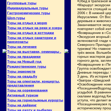
•Обед в трапезной м
Групповые туры
•Маршрут экскурсии
Индивидуальные туры
является стоящий н
Гастрономические туры
2006 г. В нижней ц
Иерусалиме. От Вос
Шоп-туры
деревьев и живопис
Туры на отдых к морю
Заканчивается экску
Туры на отдых на реки и озера
повторяет собой из
Туры на отдых в коттеджи
•Возвращение в г.Со
•Экскурсия вгорный
Туры на отдых санатории и
зеленоватой глади 
пансионаты
Северного Приладож
Туры на лечение
туризма! Но главно
Туры на выставки, семинары .
трёх веков. Волшеб
Туры на праздники
горных мастеров дал
горного дела, загля
Туры на Новый год
•Возвращение в г.Пе
Рождественские туры
Группа освобождаетс
Туры знакомств
Дневные переезды: 
Туры на свадьбу
3 день. Из истории 
•Завтрак «Шведский 
Туры на спектакли, концерты,
•Освобождение номе
представления
•ПосещениеВодопада
Туры на соревнования
усадьбой. В равнин
Активный туризм
скалами водопад Ки
Туры на горнолыжные курорты
уступа, что делает
•Посещениемузея пр
Туры на дайвинг
историческому прош
Туры на охоту и рыбалку