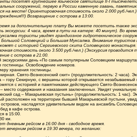
санты посетят крупнейшее языческое святилище II-I тысячелет
альных сооружений, первую в России каменную гавань, памятник
ся на месте!
Ориентировочная стоимость около 2.000 руб./чел.
еждения!!!) Возвращение с острова в 13:00.
время за дополнительную плату Вы можете посетить также эк
 экскурсии: 4 часа, время в пути на катере: 40 минут). Во врем
уксалма туристы увидят грандиозное гидротехническое сооруже
 Большой Соловецкий и Большая Муксалма. Внимание туристов
комят с историей Сергиевского скита Соловецкого монастыря. 
чная стоимость около 3.500 руб./чел.)
(Экскурсия проводится 
ение с острова в 21:00.
 экскурсиями день «По самым популярным Соловецким маршрутам
не гостиницы. Освобождение номеров.
меру хранения гостиницы.
кирная. Свято-Вознесенский скит» (продолжительность: 2 часа). Э
а – гору Секирную, с вершины которой открывается незабываемый 
омятся с историей и памятниками действующего Свято-Вознесенско
– место содержания и наказания заключенных. Увидят уникальную
еский сад – Макарьевская пустынь» (продолжительность: 1 час). Э
рый расположен на территории бывшей Макарьевской пустыни, увид
 островов, насладятся удивительным видом на ансамбль Соловецк
бед в кафе острова.
я в 15:00.
30 км.
ет дневным рейсом в 16:00 дня - свободное время.
ет вечерним рейсом в 19:30 вечера, по желанию: