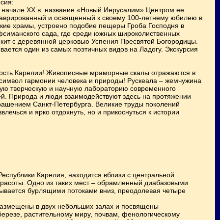
сия:
 в начале ХХ в. название «Новый Иерусалим».Центром ее
ставрированный и освященный к своему 100-летнему юбилею в
ские храмы, устроено подобие пещеры Гроба Господня в
ефсиманского сада, где среди южных широколиственных
кит с деревянной церковью Успения Пресвятой Богородицы.
ывается один из самых поэтичных видов на Ладогу. Экскурсия
ность Карелии! Живописные мраморные скалы отражаются в
 символ гармонии человека и природы! Рускеала – жемчужина
ную творческую и научную лабораторию современного
ей. Природа и люди взаимодействуют здесь на протяжении
крашением Санкт-Петербурга. Великие труды поколений
лечься и ярко отдохнуть, но и прикоснуться к истории
еспублики Карелия, находится вблизи с центральной
 красоты. Одно из таких мест – обрамленный диабазовыми
рывается бурлящими потоками вниз, преодолевая четыре
размещены в двух небольших залах и посвящены
ерезе, растительному миру, почвам, фенологическому