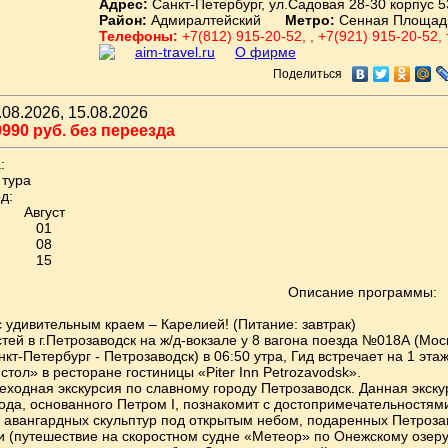
Адрес:
Санкт-Петербург, ул.Садовая 28-30 корпус 5
Район:
Адмиралтейский
Метро:
Сенная Площад
Телефоны:
+7(812) 915-20-52, , +7(921) 915-20-52,
aim-travel.ru
О фирме
Поделиться
08.2026, 15.08.2026
990 руб. без переезда
:
 тура
д:
Август
01
08
15
Описание программы:
с удивительным краем – Карелией! (Питание: завтрак)
стей в г.Петрозаводск на ж/д-вокзале у 8 вагона поезда №018А (Мо
т-Петербург - Петрозаводск) в 06:50 утра, Гид встречает на 1 этаж
стол» в ресторане гостиницы «Piter Inn Petrozavodsk».
ходная экскурсия по славному городу Петрозаводск. Данная экску
ода, основанного Петром I, познакомит с достопримечательностя
 авангардных скульптур под открытым небом, подаренных Петроз
и (путешествие на скоростном судне «Метеор» по Онежскому озеру,