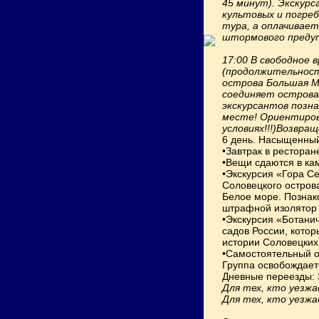
45 минут). Экскур
культовых и погреб
тура, а оплачивает
штормового предупр
17:00
В свободное 
(продолжительность
острова Большая М
соединяет острова
экскурсантов позна
месте!
Ориентирово
условиях!!!)Возвращ
6 день. Насыщенный
•Завтрак в рестора
•Вещи сдаются в ка
•Экскурсия «Гора Се
Соловецкого остров
Белое море. Познак
штрафной изолятор 
•Экскурсия «Ботанич
садов России, кото
истории Соловецких
•Самостоятельный о
Группа освобождаетс
Дневные переезды: 
Для тех, кто уезжа
Для тех, кто уезжа