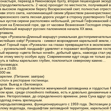
онастыря, переезд в Никоновскую бухту, вторая пешеходная экскур
 (продолжительность: 2 часа) проходит по местности, получившей
а высоком ладожском берегу Воскресенский скит, полностью отре
еркви этого скита, напоминающей своим убранством раннехристиан
кресенского скита лесная дорога уходит в сторону рукотворного Г
ных кустов сирени расположен небольшой, уютный Гефсиманский с
рсия на Елеонской горе, где от часовни Вознесения Господня откр
любленный маршрут русских паломников начала ХХ века.
ртавала.
 парк «Рускеала»Длинный маршрут-уникальная достопримечатель
чистейших озёр! Рускеала - символ возрождения карельской земли,
ья! Горный парк «Рускеала» на глазах превращается в эксклюзив
е, - рускеальский ландшафт удивляет и поражает воображение гост
ный мрамор «цвета белых ночей», добытый здесь, навсегда стал у
и этому месту особую ауру. Современники едут сюда не только разв
нуть в тайны карельских глубин, поклониться северному камню…
трозаводск.
я в 23:00.
600 км.
Карелии. (Питание: завтрак)
стол» в ресторане гостиницы.
ров. Выезд в г.Беломорск.
 Кивач– который является жемчужиной заповедника и гордостью Р
ном крае, среди спокойного пейзажа, есть и довольно динамичные
вач. Неторопливая, до определенного времени, река Суна вдруг с
 водопад очень зрелищным.
иродызаповедника, функционирующего с 1959 года. Экспозиции 
лому водопада, ландшафтам заповедной территории, карельской б