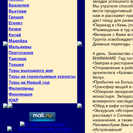
загадки успешного в
Бразилия
Мы утратили способ
вести продуктивный 
Вьетнам
нам и расскажет пра
Греция
даст пищу для разм
Египет
•Переезд в г.Кемь (
Кения
•Размещение в тур.
•Вечером с Вами вс
Китай
Группа освобождаетс
Мадейра
Дневные переезды: 
Мальдивы
Португалия
4 день. Знакомство 
ВНИМАНИЕ: Гид полн
Таиланд
•Завтрак в рестора
Турция
•Отправление в рей
Туры выходного дня
архипелага «Кузова
Туры на горнолыжные курорты
белух.
•Прибытие на Больш
Туры на Новый год
•Трансфер вещей в 
Филиппины
•Обзорная экскурси
Финляндия
монастыря. Экскурс
ЮАР
всемирного наследи
•Обед в кафе остров
•Экскурсия «История
расскажут о Солове
назначения, а такж
Рекомендуем Вам п
обслуживания!