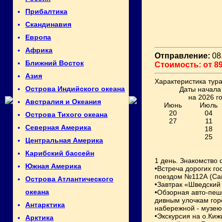
Прибалтика
Скандинавия
Европа
Африка
Отправление:
08.
Ближний Восток
Стоимость: от 89
Азия
Характеристика тура
Острова Индийского океана
Даты начала
на 2026 го
Австралия и Океания
Июнь
Июль
20
04
Острова Тихого океана
27
11
Северная Америка
18
25
Центральная Америка
Карибский бассейн
1 день. Знакомство 
Южная Америка
•Встреча дорогих го
поездом №112А (Санк
Острова Атлантического
•Завтрак «Шведский 
океана
•Обзорная авто-пеше
дивным улочкам гор
Антарктика
набережной - музею
•Экскурсия на о.Киж
Арктика