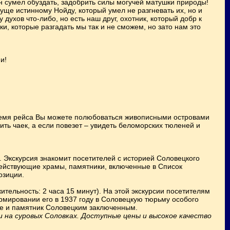
он сумел обуздать, задобрить силы могучей матушки природы!
ще истинному Нойду, который умел не разгневать их, но и
духов что-либо, но есть наш друг, охотник, который добр к
ки, которые разгадать мы так и не сможем, но зато нам это
и!
время рейса Вы можете полюбоваться живописными островами
ть чаек, а если повезет – увидеть беломорских тюленей и
 Экскурсия знакомит посетителей с историей Соловецкого
ействующие храмы, памятники, включенные в Список
озиции.
ительность: 2 часа 15 минут). На этой экскурсии посетителям
рмировании его в 1937 году в Соловецкую тюрьму особого
ере и памятник Соловецким заключенным.
 на суровых Соловках. Доступные цены и высокое качество