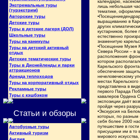
календарю, насеком
Экстремальные туры
лишь небольшая час
(турэкстрим)
тематике, оформля
Авторские туры
•Посещениедендрари
выращиванию в Каре
Детские туры
других климатически
Туры в детские лагеря (ДОЛ)
кустарников, более 
Школьные туры
естественно произр
Туры на каникулы
знаменитую карельс
•Посещение Музея К
Туры на детский активный
Севера России – в 
отдых
расположения фронт
Детские тематические туры
котором располагал
Туры в Диснейленды и парки
Карельского фронта
аттракционов
обеспечение защиты
Аренда теплоходов
нечеловеческому уп
местах Карельского
Туры на корпоративный отдых
представлена в вид
Рекламные туры
первого Парада Поб
Туры с кэшбэком
кавалеров Ордена С
экспозиции даёт во
пройдя через разруш
Статьи и обзоры
•Экскурсия на Бело
которых, по разным 
себя более 2000 на
путешествие в гост
Автобусные туры
присущими им в то 
Активный туризм
мирового искусства,
Англия