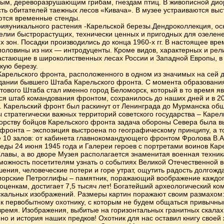
ым, дереворазрушающим грибам, гнездам птиц. В живописной диор
ть обитателей таежных лесов «Кивача». В музее устраиваются выс
ются временные стенды.
яуникального растения -Карельской березы.Дендроколлекция, осно
лии быстрорастущих, технически ценных и пригодных для озелене
х зон. Посадки производились до конца 1960-х гг. В настоящее вр
половины из них — интродуценты. Кроме видов, характерных и рели
астающие в широколиственных лесах России и Западной Европы, в 
кую березу.
арельского фронта, расположенного в одном из значимых на сей д
здании бывшего Штаба Карельского фронта. С момента образования
ового Штаба стал именно город Беломорск, который в то время яв
ся штаб командования фронтом, сохранилось до наших дней и в 202
. Карельский фронт был раскинут от Ленинграда до Мурманска об
 стратегически важных территорий советского государства – Каре
орству бойцов Карельского фронта задача обороны Севера была в
 фронта – экспозиция выстроена по географическому принципу, а т
е 10 залов: от кабинета главнокомандующего фронтом Фролова В.
еды 24 июня 1945 года и Галереи героев с портретами воинов Кар
лавы, а во дворе Музея располагается знаменитая военная техни
зможность посетителям узнать о событиях Великой Отечественной в
ения, человеческие потери и горе утрат, ощутить радость долгож
морские Петроглифы – памятник, поражающий воображение каждого
оценкам, достигает 7,5 тысяч лет! Богатейший археологический к
скальных изображений. Размеры картин поражают своим размахом: о
и к первобытному охотнику, с которым не будем общаться привычн
время. Изображения, выбитые на горизонтальных гранитных скалах
 но и история наших предков! Охотник для нас оставил книгу своей