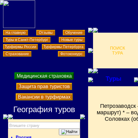
На главную
Отзывы
Обучение
Туры в Санкт-Петербург
Новые туры
Турфирмы России
Турфирмы Петербурга
ПОИСК
ТУРА
Страхование
Фотоконкурс
Медицинская страховка
Туры
Защита прав туристов
Вакансии в турфирмах
Петрозаводск 
География туров
маршрут) * – в
Соловках (о
Россия