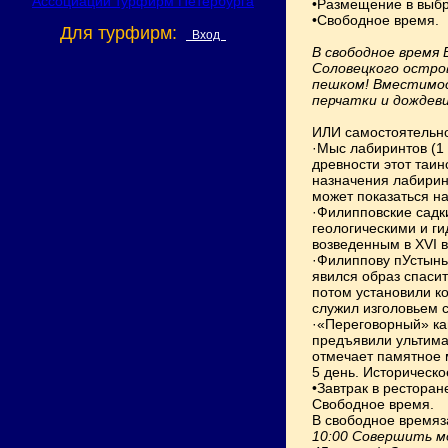
•Размещение в выбр
•Свободное время.
Для турфирм:
Вход
В свободное время
Соловецкого остро
пешком! Вместимос
перчатки и дождеви
ИЛИ самостоятельно
·Мыс лабиринтов (1
древности этот таи
назначения лабиринт
может показаться на
·Филипповские садк
геологическими и г
возведенным в XVI 
·Филиппову пУстынь
явился образ спасит
потом установили к
служил изголовьем 
·«Переговорный» ка
предъявили ультима
отмечает памятное 
5 день. Историческо
•Завтрак в ресторан
Свободное время.
В свободное времяз
10:00 Совершить м