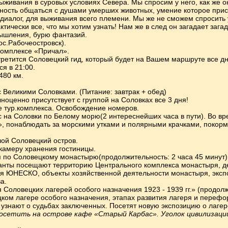
ыживания в суровых условиях Севера. Мы спросим у него, как же 
ность общаться с душами умерших животных, умение которое прису
диалог, для выживания всего племени. Мы же не сможем спросить у 
ктически все, что мы хотим узнать! Нам же в след он загадает загад
ышления, бурю фантазий.
пос.Рабочеостровск).
комплексе «Причал».
третится Соловецкий гид, который будет на Вашем маршруте все дн
я в 21:00.
480 км.
с Великими Соловками. (Питание: завтрак + обед)
оценно присутствует с группой на Соловках все 3 дня!
не тур.комплекса. Освобождение номеров.
с на Соловки по Белому морю(2 интереснейших часа в пути). Во 
», понаблюдать за морскими утками и полярными крачками, покорми
ой Соловецкий остров.
камеру хранения гостиницы.
я по Соловецкому монастырю(продолжительность: 2 часа 45 минут).
анты посещают территорию Центрального комплекса монастыря, д
я ЮНЕСКО, объекты хозяйственной деятельности монастыря, эксп
а.
 Соловецких лагерей особого назначения 1923 - 1939 гг.» (продолж
цком лагере особого назначения, этапах развития лагеря и перефо
е узнают о судьбах заключенных. Посетят новую экспозицию о лаг
осетить на острове кафе «Старый Карбас». Уголок цивилизации