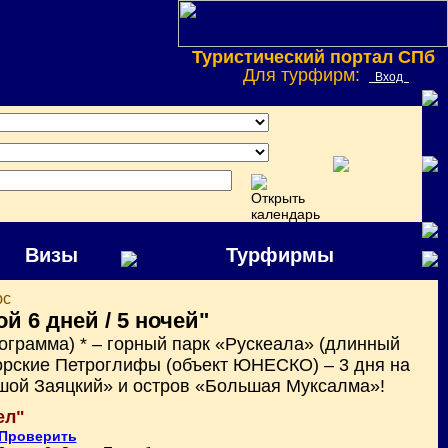
Туристический портал СПб
Для турфирм:
Вход
Визы
Турфирмы
юс
й 6 дней / 5 ночей"
ограмма) * – горный парк «Рускеала» (длинный
морские Петроглифы (объект ЮНЕСКО) – 3 дня на
шой Заяцкий» и остров «Большая Муксалма»!
ел"
Проверить