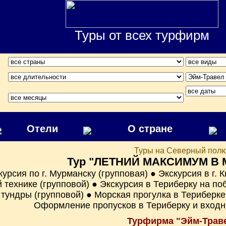
Туры от всех турфирм
Отели
О стране
Туры на Северный пол
Тур "ЛЕТНИЙ МАКСИМУМ В
урсия по г. Мурманску (групповая) ● Экскурсия в г. 
 технике (групповой) ● Экскурсия в Териберку на поб
тундры (групповой) ● Морская прогулка в Териберке н
Оформление пропусков в Териберку и входн
Турфирма "Эйм-Трав