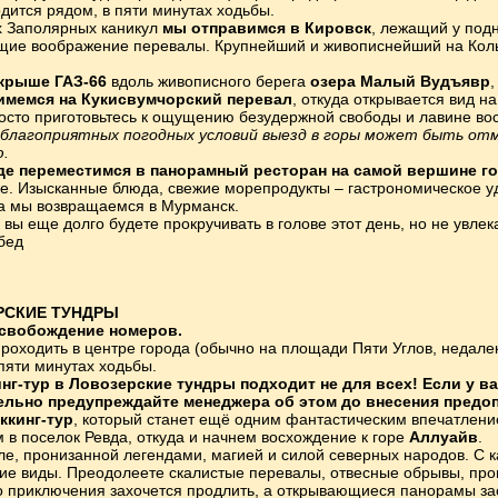
дится рядом, в пяти минутах ходьбы.
х Заполярных каникул
мы отправимся в Кировск
, лежащий у под
ие воображение перевалы. Крупнейший и живописнейший на Кольс
 крыше ГАЗ-66
вдоль живописного берега
озера Малый Вудъявр
имемся на Кукисвумчорский перевал
, откуда открывается вид н
росто приготовьтесь к ощущению безудержной свободы и лавине во
еблагоприятных погодных условий выезд в горы может быть от
.
де переместимся в
панорамный ресторан на самой вершине г
ье. Изысканные блюда, свежие морепродукты – гастрономическое у
а мы возвращаемся в Мурманск.
 вы еще долго будете прокручивать в голове этот день, но не увле
бед
РСКИЕ ТУНДРЫ
Освобождение номеров.
роходить в центре города (обычно на площади Пяти Углов, недале
пяти минутах ходьбы.
нг-тур в Ловозерские тундры подходит не для всех! Если у в
ельно предупреждайте менеджера об этом до внесения предо
ккинг-тур
, который станет ещё одним фантастическим впечатлени
 в поселок Ревда, откуда и начнем восхождение к горе
Аллуайв
.
ле, пронизанной легендами, магией и силой северных народов. С 
е виды. Преодолеете скалистые перевалы, отвесные обрывы, прог
о приключения захочется продлить, а открывающиеся панорамы зас