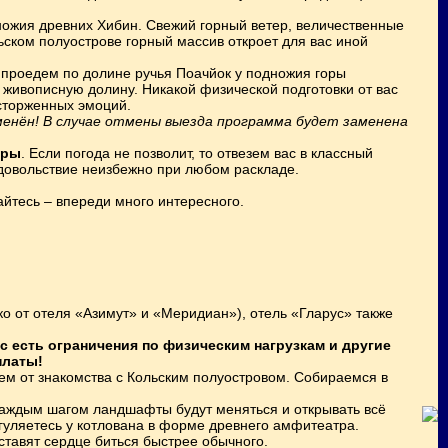
ножия древних Хибин. Свежий горный ветер, величественные
ком полуострове горный массив откроет для вас иной
, проедем по долине ручья Поачйок у подножия горы
а живописную долину. Никакой физической подготовки от вас
сторженных эмоций.
менён! В случае отмены выезда программа будет заменена
оры
. Если погода не позволит, то отвезем вас в классный
довольствие неизбежно при любом раскладе.
кайтесь – впереди много интересного.
ко от отеля «Азимут» и «Меридиан»), отель «Гларус» также
ас есть ограничения по физическим нагрузкам и другие
платы!
ем от знакомства с Кольским полуостровом. Собираемся в
каждым шагом ландшафты будут меняться и открывать всё
уляетесь у котлована в форме древнего амфитеатра.
тавят сердце биться быстрее обычного.