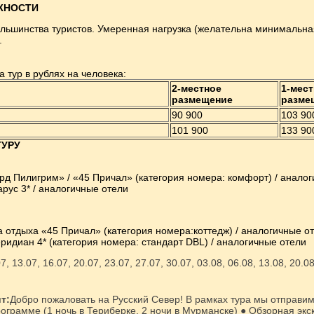
ЖНОСТИ
ольшинства туристов. Умеренная нагрузка (желательна минимальна
.
а тур в рублях на человека:
2-местное
1-мес
размещение
разме
90 900
103 90
101 900
133 90
ТУРУ
д Пилигрим» / «45 Причал» (категория номера: комфорт) / анало
арус 3* / аналогичные отели
а отдыха «45 Причал» (категория номера:коттедж) / аналогичные о
ридиан 4* (категория номера: стандарт DBL) / аналогичные отели
7, 13.07, 16.07, 20.07, 23.07, 27.07, 30.07, 03.08, 06.08, 13.08, 20.0
т:
Добро пожаловать на Русский Север! В рамках тура мы отправим
грамме (1 ночь в Териберке, 2 ночи в Мурманске) ● Обзорная экскур