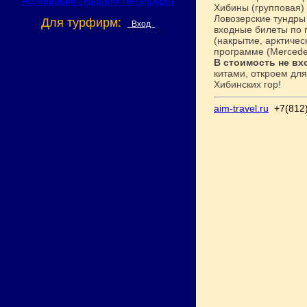
Хибины (групповая) 
Ловозерские тундры 
Для турфирм:
Вход
входные билеты по п
(накрытие, арктиче
программе (Mercedes
В стоимость не вх
китами, откроем дл
Хибинских гор!
aim-travel.ru
+7(812)