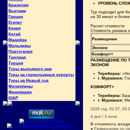
УРОВЕНЬ СЛО
Бразилия
Вьетнам
Тур подходит для б
Греция
на 30 минут и более
Египет
Расчет стоимости
Кения
Стоимость указана з
Китай
Размещение
Мадейра
Мальдивы
Эконом
Португалия
Комфорт+
Таиланд
РАЗМЕЩЕНИЕ ПО 
Турция
ЭКОНОМ
Туры выходного дня
Териберка:
«Нор
Туры на горнолыжные курорты
г. Мурманск:
Гл
Туры на Новый год
Филиппины
КОМФОРТ+
Финляндия
Териберка:
Баз
ЮАР
г. Мурманск:
Ме
2026 год: 02.07, 09.0
4 дня / 3 ночи
В стоимость входи
● Размещение по про