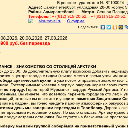
В реестре турагентств № ВТ100024
Адрес:
Санкт-Петербург, ул.Садовая 28-30 корпус 5
Район:
Адмиралтейский
Метро:
Сенная Площад
Телефоны:
+7(812) 915-20-52, , +7(921) 915-20-52,
aim-travel.ru
О фирме
Поделиться
08.2026, 20.08.2026, 27.08.2026
900 руб. без переезда
:
МАНСК - ЗНАКОМСТВО СО СТОЛИЦЕЙ АРКТИКИ
к до 13:00. За дополнительную плату возможно добавить индивид
оится в центре города с гидом (точное место и время уточним нака
 обеда арктической кухни
, а уже потом отправимся знакомиться
нске. Гостеприимные хозяева в первую очередь кормят своих госте
я по городу.
Город-герой Мурманск - сердце Русской Арктики. У г
обенным. Вы узнаете, что довелось пережить городу за сто лет, и 
окаций, которые вы посетите и увидите:
памятник Защитникам Со
д как на ладони, вы точно найдете парочку атмосферных ракурсов 
тиями день мы завершим переездом в Териберку.
Дорога к ок
х интересными историями о крае. Но мало слышать, Арктику нужно 
я предусмотрены остановки. Вы ступите на бесконечные просторы
иберку мы всей группой соберёмся на приветственный ужин 