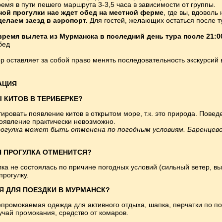
мя в пути пешего маршрута 3-3,5 часа в зависимости от группы.
ной прогулки нас ждет
обед на местной ферме
, где вы, вдоволь
делаем заезд в аэропорт.
Для гостей, желающих остаться после т
ремя вылета из Мурманска в последний день тура после 21:0
обед
 оставляет за собой право менять последовательность экскурсий в
АЦИЯ
 КИТОВ В ТЕРИБЕРКЕ?
ровать появление китов в открытом море, т.к. это природа. Повед
появление практически невозможно.
рогулка может быть отменена по погодным условиям. Баренцев
 ПРОГУЛКА ОТМЕНИТСЯ?
ка не состоялась по причине погодных условий (сильный ветер, вы
прогулку.
Я ДЛЯ ПОЕЗДКИ В МУРМАНСК?
промокаемая одежда для активного отдыха, шапка, перчатки по по
учай промокания, средство от комаров.