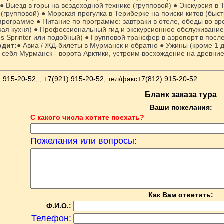
● Выезд в горы на вездеходной технике (групповой) ● Экскурсия в 
(групповой) ● Морская прогулка в Териберке на поиски китов (быс
рограмме ● Питание по программе: завтраки в отеле, обеды во вре
ская кухня) ● Профессиональный гид и экскурсионное обслуживани
 Sprinter или подобный) ● Групповой трансфер в аэропорт в посл
одит:
● Авиа / ЖД-билеты в Мурманск и обратно ● Ужины (кроме 1 д
я себя Мурманск - ворота Арктики, устроим восхождение на древни
 915-20-52, , +7(921) 915-20-52, тел/факс+7(812) 915-20-52
Бланк заказа тура
Ваши пожелания:
С какого числа хотите поехать?
Пожелания или вопросы:
Как Вам ответить:
Ф.И.О.:
Телефон: