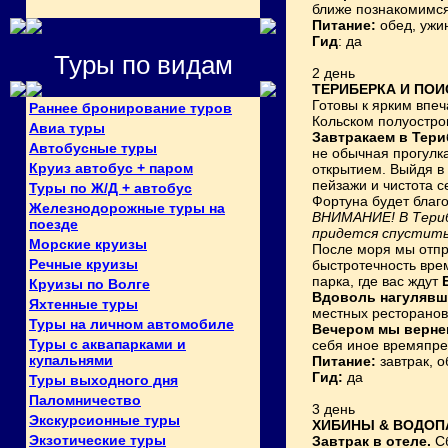
ближе познакомимся
Питание:
обед, ужи
Гид
: да
Туры по видам
2 день
ТЕРИБЕРКА И ПОИ
Готовы к ярким впе
Раннее бронирование туров
Кольском полуостров
Авиа туры
Завтракаем в Тери
Автобусные туры
не обычная прогулк
Круиз автобус + паром
открытием. Выйдя в
пейзажи и чистота с
Туры по Ж/Д + автобус
Фортуна будет благо
Железнодорожные туры на
ВНИМАНИЕ! В Терибе
поезде
придется спустить
Морские круизы
После моря мы отпр
Речные круизы
быстротечность вр
парка, где вас ждут
Круизы по Волге
Вдоволь нагулявш
Яхтенные туры
местных ресторанов
Туры на личном автомобиле
Вечером мы верне
Туры с аквапарками и
себя иное времяпре
купальнями
Питание:
завтрак, о
Гид:
да
Туры выходного дня
Паломничество
3 день
Экскурсионные туры
ХИБИНЫ & ВОДОП
Экзотические туры
Завтрак в отеле.
С