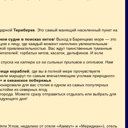
ндарной
Териберке
. Это самый манящий населенный пункт на
ом судне в поисках китов
! Выход в Баренцево море — это
цом к лицу, где каждый момент наполнен увлекательным
имой привлекательностью. Вас ждут таинственные туманные
тателей: горбатых китов, касаток, дельфинов. И если
спуска на катера из-за сильных приливов и отливов. Нам
бище кораблей
, где вы в полной мере прочувствуете
жили маршрут по самым впечатляющим уголкам природного
» и океанское побережье
.
онировали для вас столик в одном из самых популярных
стойки из северных ягод.
города. Можете сразу отправиться отдыхать или выбрать для
едующего дня!
яти Углов, недалеко от отеля «Азимут» и «Меридиан»), отель