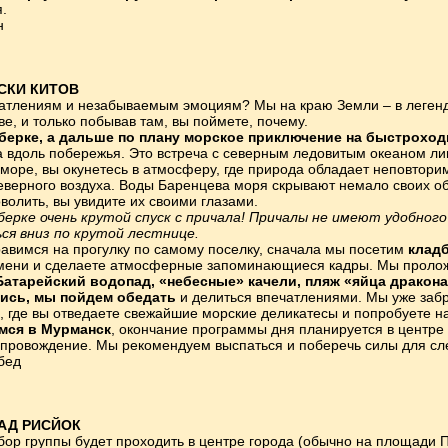
.
н
СКИ КИТОВ
чатлениям и незабываемым эмоциям? Мы на краю Земли – в леге
е, и только побывав там, вы поймете, почему.
берке, а дальше по плану
морское приключение на быстроходн
а вдоль побережья. Это встреча с северным ледовитым океаном ли
 море, вы окунетесь в атмосферу, где природа обладает неповтор
еверного воздуха. Воды Баренцева моря скрывают немало своих оби
волить, вы увидите их своими глазами.
рке очень крутой спуск с причала! Причалы не имеют удобного 
ся вниз по крутой лестнице.
авимся на прогулку по самому поселку, сначала мы посетим
клад
емени и сделаете атмосферные запоминающиеся кадры. Мы проло
Батарейский водопад, «небесные» качели, пляж «яйца дракона
ись, мы пойдем обедать
и делиться впечатлениями. Мы уже забр
, где вы отведаете свежайшие морские деликатесы и попробуете на
мся в Мурманск
, окончание программы дня планируется в центре 
провождение. Мы рекомендуем выспаться и поберечь силы для сл
бед
АД РИСЙОК
бор группы будет проходить в центре города (обычно на площади П