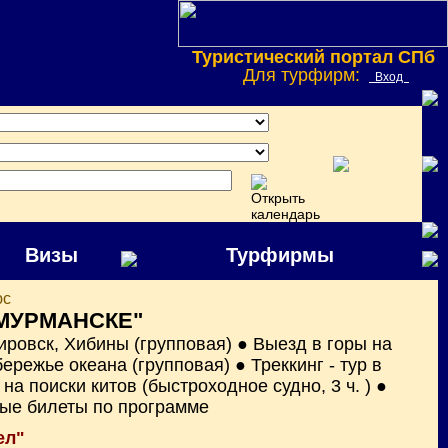
Туристический портал СПб
Для турфирм:
Вход
Визы
Турфирмы
юс
 МУРМАНСКЕ"
Кировск, Хибины (групповая) ● Выезд в горы на
ережье океана (групповая) ● Треккинг - тур в
а поиски китов (быстроходное судно, 3 ч. ) ●
ые билеты по программе
ел"