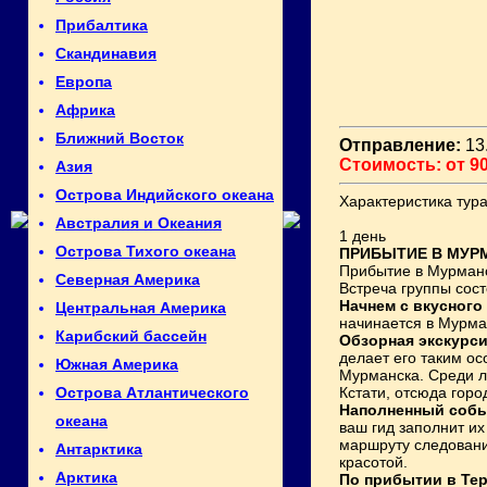
Прибалтика
Скандинавия
Европа
Африка
Ближний Восток
Отправление:
13.
Стоимость: от 90
Азия
Острова Индийского океана
Характеристика тура
Австралия и Океания
1 день
Острова Тихого океана
ПРИБЫТИЕ В МУР
Прибытие в Мурманс
Северная Америка
Встреча группы сост
Начнем с вкусного
Центральная Америка
начинается в Мурма
Карибский бассейн
Обзорная экскурси
делает его таким ос
Южная Америка
Мурманска. Среди л
Кстати, отсюда горо
Острова Атлантического
Наполненный собы
океана
ваш гид заполнит и
маршруту следовани
Антарктика
красотой.
Арктика
По прибытии в Тер