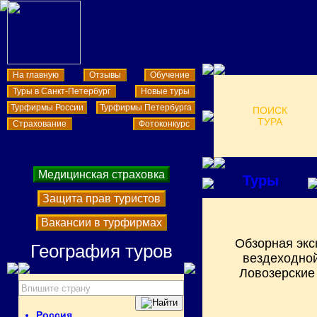
На главную
Отзывы
Обучение
Туры в Санкт-Петербург
Новые туры
Турфирмы России
Турфирмы Петербурга
ПОИСК
ТУРА
Страхование
Фотоконкурс
Медицинская страховка
Туры
Защита прав туристов
Вакансии в турфирмах
Обзорная экск
География туров
вездеходной
Ловозерские 
Россия