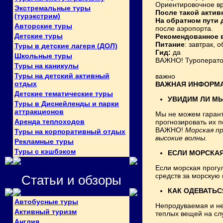
Ориентировочное вре
Экстремальные туры
После такой актив
(турэкстрим)
На обратном пути 
Авторские туры
после аэропорта.
Детские туры
Рекомендованное в
Питание
: завтрак, 
Туры в детские лагеря (ДОЛ)
Гид:
да
Школьные туры
ВАЖНО! Туроператор
Туры на каникулы
Туры на детский активный
важно
отдых
ВАЖНАЯ ИНФОРМ
Детские тематические туры
УВИДИМ ЛИ МЫ
Туры в Диснейленды и парки
аттракционов
Мы не можем гаранти
Аренда теплоходов
прогнозировать их 
ВАЖНО!
Морская п
Туры на корпоративный отдых
высокие волны.
Рекламные туры
Туры с кэшбэком
ЕСЛИ МОРСКАЯ
Если морская прогул
средств за морскую 
Статьи и обзоры
КАК ОДЕВАТЬС
Автобусные туры
Непродуваемая и не
Активный туризм
теплых вещей на сл
Англия