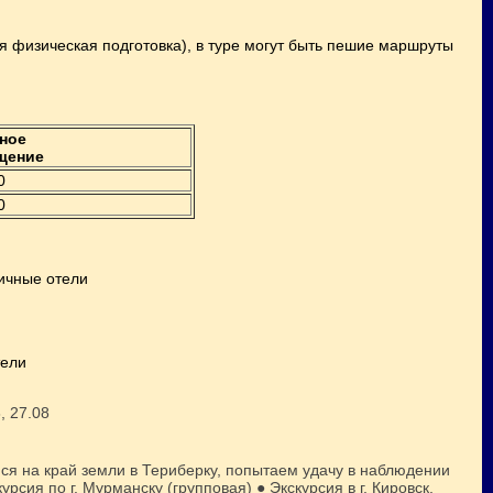
я физическая подготовка), в туре могут быть пешие маршруты
тное
щение
0
0
гичные отели
тели
8, 27.08
ся на край земли в Териберку, попытаем удачу в наблюдении
сия по г. Мурманску (групповая) ● Экскурсия в г. Кировск,