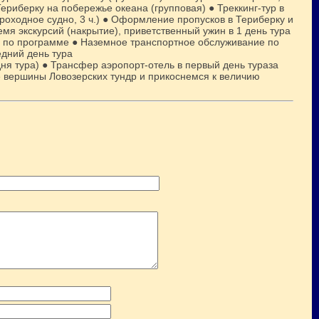
Териберку на побережье океана (групповая) ● Треккинг-тур в
троходное судно, 3 ч.) ● Оформление пропусков в Териберку и
мя экскурсий (накрытие), приветственный ужин в 1 день тура
е по программе ● Наземное транспортное обслуживание по
едний день тура
ня тура) ● Трансфер аэропорт-отель в первый день тура
за
е вершины Ловозерских тундр и прикоснемся к величию