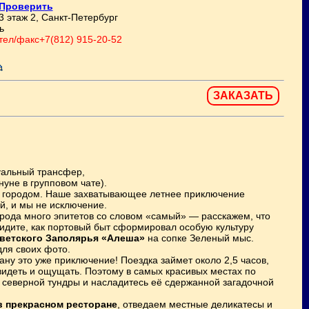
Проверить
3 этаж 2, Санкт-Петербург
ь
 тел/факс+7(812) 915-20-52
ЗАКАЗАТЬ
уальный трансфер,
нуне в групповом чате).
 с городом. Наше захватывающее летнее приключение
й, и мы не исключение.
орода много эпитетов со словом «самый» — расскажем, что
увидите, как портовый быт сформировал особую культуру
ветского Заполярья «Алеша»
на сопке Зеленый мыс.
для своих фото.
еану это уже приключение! Поездка займет около 2,5 часов,
видеть и ощущать. Поэтому в самых красивых местах по
 северной тундры и насладитесь её сдержанной загадочной
в прекрасном ресторане
, отведаем местные деликатесы и