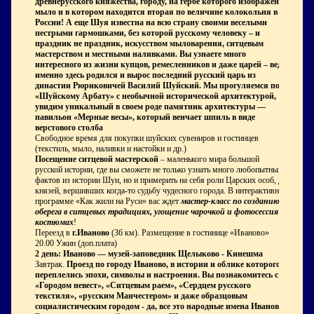
древнерусского княжества, городу, на гербе которого изображено
мыло и в котором находится вторая по величине колокольня в
России! А еще Шуя известна на всю страну своими веселыми
пестрыми гармошками, без которой русскому человеку – и
праздник не праздник, искусством мыловарения, ситцевым
мастерством и местными наливками. Вы узнаете много
интересного из жизни купцов, ремесленников и даже царей – ведь
именно здесь родился и вырос последний русский царь из
династии Рюриковичей Василий Шуйский. Мы прогуляемся по
«Шуйскому Арбату» с необычной исторической архитектурой,
увидим уникальный в своем роде памятник архитектуры —
павильон «Мерные весы», который венчает шпиль в виде
верстового столба
Свободное время для покупки шуйских сувениров и гостинцев
(текстиль, мыло, наливки и настойки и др.)
Посещение ситцевой мастерской
– маленького мира большой
русской истории, где вы сможете не только узнать много любопытных
фактов из истории Шуи, но и примерить на себя роли Царских особ, да
князей, вершивших когда-то судьбу чудесного города. В интерактивной
программе «Как жили на Руси» вас ждет
мастер-класс по созданию
оберега в ситцевых традициях, угощение чарочкой и фотосессия в
костюмах
!
Переезд в
г.Иваново
(36 км). Размещение в гостинице «Иваново»
20.00 Ужин (доп.плата)
2 день: Иваново — музей-заповедник Щелыково - Кинешма
Завтрак.
Проезд
по городу Иваново, в истории и облике которого
переплелись эпохи, символы и настроения. Вы познакомитесь с
«Городом невест», «Ситцевым раем», «Сердцем русского
текстиля», «русским Манчестером» и даже образцовым
социалистическим городом - да, все это народные имена Иваново!