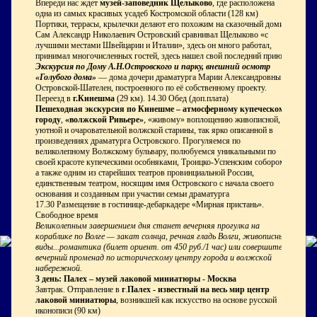
Впереди нас ждет
музей-заповедник Щелыково
, где расположена
одна из самых красивых усадеб Костромской области (128 км)
Портики, террасы, крылечки делают его похожим на сказочный домик.
Сам Александр Николаевич Островский сравнивал Щелыково «с
лучшими местами Швейцарии и Италии», здесь он много работал,
принимал многочисленных гостей, здесь нашел свой последний приют.
Экскурсия по Дому А.Н.Островского и парку, внешний осмотр
«Голубого дома»
— дома дочери драматурга Марии Александровны
Островской-Шателен, построенного по её собственному проекту.
Переезд в
г.Кинешма
(29 км). 14.30 Обед (доп.плата)
Пешеходная экскурсия по Кинешме – атмосферному купеческому
городу
,
«волжской Ривьере»
, «живому» воплощению живописной,
уютной и очаровательной волжской старины, так ярко описанной в
произведениях драматурга Островского. Прогуляемся по
великолепному Волжскому бульвару, полюбуемся уникальными по
своей красоте купеческими особняками, Троицко-Успенским собором,
а также одним из старейших театров провинциальной России,
единственным театром, носящим имя Островского с начала своего
основания и созданным при участии семьи драматурга
17.30 Размещение в гостинице-дебаркадере «Мирная пристань».
Свободное время
Великолепным завершением дня станет вечерняя прогулка на
кораблике по Волге —
закат солнца, речная гладь Волги,
живописные
виды...романтика (билет ориент. от 450 руб./1 час) или совершите
вечерний променад по историческому центру города и волжской
набережной.
3 день: Палех – музей лаковой миниатюры - Москва
Завтрак. Отправление в
г
.
Палех - известный на весь мир центр
лаковой миниатюры
, возникшей как искусство на основе русской
иконописи (90 км)