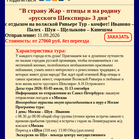
"В страну Жар - птицы и на родину
«русского Шекспира» 3 дня"
с отдыхом на волжской Ривьере Тур - комфот! Иваново –
Палех - Шуя – Щелыково – Кинешма
Отправление:
11.09.2026
ЗАКАЗАТЬ
Стоимость: от 27060 руб. без переезда
Характеристика тура:
У каждого города есть душа! Приглашаем вас в душевное путешествие
по малым городам русской провинции, чтобы познакомиться с их
неспешной жизнью, полюбоваться необыкновенно красивыми
пейзажами, узнать много интересного о ремесленных традициях, в
которых живет душа народа! Вас ждет край огненной Жар-птицы и
самых красивых невест, очарование Волжской Ривьеры и любимые на
всю жизнь места «русского Шекспира» А.Н.Островского
Даты тура 2026: 03-05 июля, 11-13 сентября
Информация по отправлению из Санкт-Петербурга:
накануне
отправление поездов
в
г.Москва
Иногородние туристы могут присоединиться к туру в Москве
Программа тура:
1 день: Москва – Шуя - Иваново
с 06.30 до 08.00 общий сбор группы (точное время встречи зависит от
времени прибытия группы) и встреча с гидом на Ленинградском ж/д
вокзале
г.Москва
Переезд в
г.Шуя
(318 км). 13.00 Обед (доп.плата)
Экскурсия по Шуе
- некогда центру могущественного