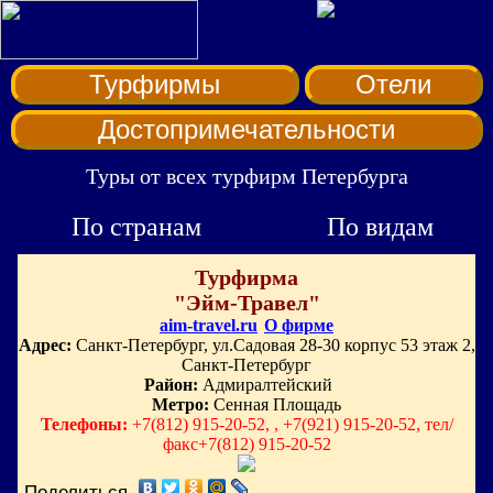
Турфирмы
Отели
Достопримечательности
Туры от всех турфирм Петербурга
По странам
По видам
Турфирма
"Эйм-Травел"
aim-travel.ru
О фирме
Адрес:
Санкт-Петербург, ул.Садовая 28-30 корпус 53 этаж 2,
Санкт-Петербург
Район:
Адмиралтейский
Метро:
Сенная Площадь
Телефоны:
+7(812) 915-20-52, , +7(921) 915-20-52, тел/
факс+7(812) 915-20-52
Поделиться