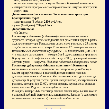
- экскурсия и мастер-класс в музее Палехской лаковой миниатюры
- интерактивная программа с мастер-классом в Ситцевой мастерской
- услуги гида
Дополнительно (по желанию). Заказ и оплата строго при
бронировании тура!
- пакет питания (3 обеда):
2400 руб./чел.
-
ужин (1-ый день):
750 руб./чел.
Дополнительно:
- ж/д билеты
Гостиница «Иваново» (г.Иваново)
– экономичная гостиница
туркласса, которая идеально подходит для размещения групп в рамках
экскурсионного тура. Расположена рядом с ж/д вокзаом, в 25 минутах
ходьбы до исторического центра. В гостинице 170 номеров со всеми
необходимыми удобствами: с/у с душем, ТВ, холодильник. Для 3-х и
4-х местного размещения — номер с 3 и 4 односпальными кроватями.
К услугам гостей: кафе (время работы до 22.00), сувенирный магазин.
Завтрак/ ужин — накрытие.
Питание подается в одноразовой посуде.
Гостиница-дебаркадер «Мирная пристань» (г.Кинешма)
г
остиничный комплекс на живописной набережной реки Волга, в
самом сердце Кинешмы, в шаговой доступности от главных
достопримечательностей города. Часть комплекса находится на воде —
дебаркадер. К услугам гостей: прокат квадроциклов, электромобилей,
роликов, ресторан (до 23.00), летняя веранда, лаундж зона, финская
сауна, хаммам. Рядом с гостиницей есть пляж.
В каждом номере: ЖК телевизор, чайник, чайная пара, ванная комната
с душевой кабиной, фен,тапочки, кондиционер. Завтрак (в зависимости
от заполняемости комплекса) шведский стол/накрытие