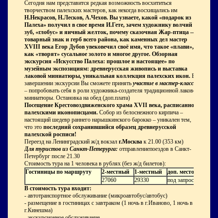
Сегодня нам представится редкая возможность восхититься
творчеством палехских мастеров, как некогда восхищались им
Н.Некрасов, Н.Лесков, А.Чехов. Вы узнаете, какой «подарок из
Палеха» получил в свое время И.Гете, зачем художнику волчий
зуб, «глобус» и яичный желток, почему сказочная Жар-птица —
товарный знак и герб всего района, как каменных дел мастер
XVIII века Егор Дубов увековечил своё имя, что такое «плави»,
как «творят» сусальное золото и многое другое. Обзорная
экскурсия «Искусство Палеха: прошлое и настоящее» по
музейным экспозициям: древнерусская живопись и выставка
лаковой миниатюры, уникальная коллекция палехских икон.
В
завершении экскурсии Вы сможете принять
участие в мастер-классе
– попробовать себя в роли художника-создателя традиционной лаковой
миниатюры. Остановка на обед (доп.плата)
Посещение Крестовоздвиженского храма XVII века, расписанного
палехскими иконописцами.
Собор из белоснежного кирпича –
настоящий шедевр раннего нарышкинского барокко – уникален тем,
что это
последний сохранившийся образец древнерусской
палехской росписи
!
Переезд
на
Ленинградский
ж
/
д
вокзал
г
.
Москва
к
21.00 (353
км
)
Для
туристов
из
Санкт
-
Петерурга
:
отправление
поездов
в
Санкт
-
Петербург
после
21.30
Стоимость тура на 1 человека в рублях (без ж/д билетов):
Гостиницы по маршруту
2-местный
1-местный
доп. место
27060
29330
под запрос
В стоимость тура входит:
- автотранспортное обслуживание (микроавтобус/автобус)
- размещение в гостиницах с завтраком (1 ночь в г.Иваново, 1 ночь в
г.Кинешма)
- экскурсионное обслуживание