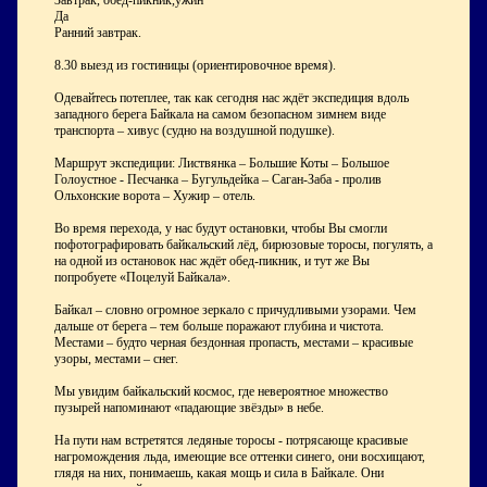
Завтрак, обед-пикник,ужин
Да
Ранний завтрак.
8.30 выезд из гостиницы (ориентировочное время).
Одевайтесь потеплее, так как сегодня нас ждёт экспедиция вдоль
западного берега Байкала на самом безопасном зимнем виде
транспорта – хивус (судно на воздушной подушке).
Маршрут экспедиции: Листвянка – Большие Коты – Большое
Голоустное - Песчанка – Бугульдейка – Саган-Заба - пролив
Ольхонские ворота – Хужир – отель.
Во время перехода, у нас будут остановки, чтобы Вы смогли
пофотографировать байкальский лёд, бирюзовые торосы, погулять, а
на одной из остановок нас ждёт обед-пикник, и тут же Вы
попробуете «Поцелуй Байкала».
Байкал – словно огромное зеркало с причудливыми узорами. Чем
дальше от берега – тем больше поражают глубина и чистота.
Местами – будто черная бездонная пропасть, местами – красивые
узоры, местами – снег.
Мы увидим байкальский космос, где невероятное множество
пузырей напоминают «падающие звёзды» в небе.
На пути нам встретятся ледяные торосы - потрясающе красивые
нагромождения льда, имеющие все оттенки синего, они восхищают,
глядя на них, понимаешь, какая мощь и сила в Байкале. Они