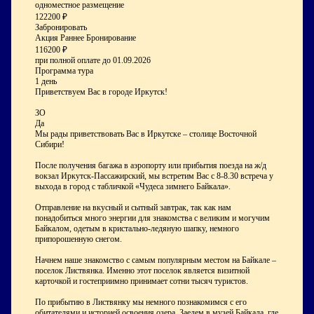
одноместное размещение
122200 ₽
Забронировать
Акция Раннее Бронирование
116200 ₽
при полной оплате до
01.09.2026
Программа тура
1 день
Приветствуем Вас в городе Иркутск!
ЗО
Да
Мы рады приветствовать Вас в Иркутске – столице Восточной
Сибири!
После получения багажа в аэропорту или прибытия поезда на ж/д
вокзал Иркутск-Пассажирский, мы встретим Вас с 8-8.30 встреча у
выхода в город с табличкой «Чудеса зимнего Байкала».
Отправление на вкусный и сытный завтрак, так как нам
понадобиться много энергии для знакомства с великим и могучим
Байкалом, одетым в кристально-ледяную шапку, немного
припорошенную снегом.
Начнем наше знакомство с самым популярным местом на Байкале –
поселок Листвянка. Именно этот поселок является визитной
карточкой и гостеприимно принимает сотни тысяч туристов.
По прибытию в Листвянку мы немного познакомимся с его
обитателями и историей освоения озера. Заедем в музей Байкала, где