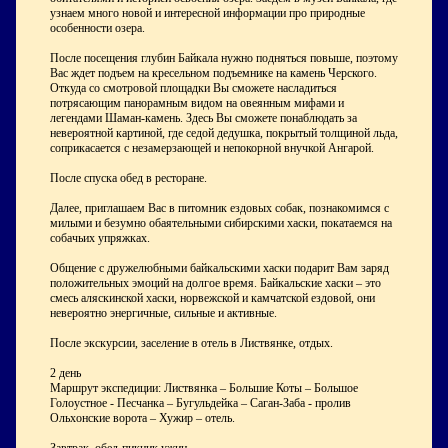
узнаем много новой и интересной информации про природные
особенности озера.
После посещения глубин Байкала нужно подняться повыше, поэтому
Вас ждет подъем на кресельном подъемнике на камень Черского.
Откуда со смотровой площадки Вы сможете насладиться
потрясающим панорамным видом на овеянным мифами и
легендами Шаман-камень. Здесь Вы сможете понаблюдать за
невероятной картиной, где седой дедушка, покрытый толщиной льда,
соприкасается с незамерзающей и непокорной внучкой Ангарой.
После спуска обед в ресторане.
Далее, приглашаем Вас в питомник ездовых собак, познакомимся с
милыми и безумно обаятельными сибирскими хаски, покатаемся на
собачьих упряжках.
Общение с дружелюбными байкальскими хаски подарит Вам заряд
положительных эмоций на долгое время. Байкальские хаски – это
смесь аляскинской хаски, норвежской и камчатской ездовой, они
невероятно энергичные, сильные и активные.
После экскурсии, заселение в отель в Листвянке, отдых.
2 день
Маршрут экспедиции: Листвянка – Большие Коты – Большое
Голоустное - Песчанка – Бугульдейка – Саган-Заба - пролив
Ольхонские ворота – Хужир – отель.