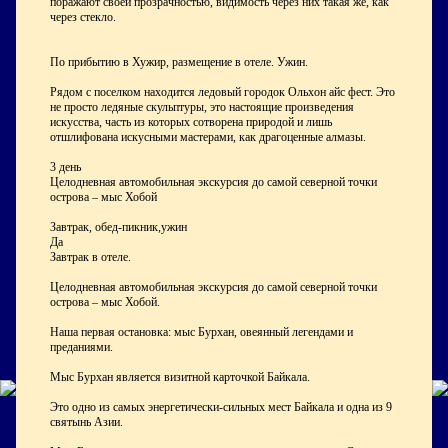
поражают своей прозрачностью, видимость через них такая же, как
через стекло.
По прибытию в Хужир, размещение в отеле. Ужин.
Рядом с поселком находится ледовый городок Ольхон айс фест. Это
не просто ледяные скульптуры, это настоящие произведения
искусства, часть из которых сотворена природой и лишь
отшлифована искусными мастерами, как драгоценные алмазы.
3 день
Целодневная автомобильная экскурсия до самой северной точки
острова – мыс Хобой
Завтрак, обед-пикник,ужин
Да
Завтрак в отеле.
Целодневная автомобильная экскурсия до самой северной точки
острова – мыс Хобой.
Наша первая остановка: мыс Бурхан, овеянный легендами и
преданиями.
Мыс Бурхан является визитной карточкой Байкала.
Это одно из самых энергетически-сильных мест Байкала и одна из 9
святынь Азии.