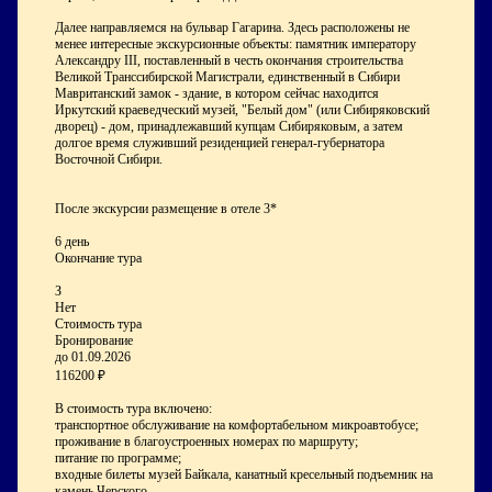
Далее направляемся на бульвар Гагарина. Здесь расположены не
менее интересные экскурсионные объекты: памятник императору
Александру III, поставленный в честь окончания строительства
Великой Транссибирской Магистрали, единственный в Сибири
Мавританский замок - здание, в котором сейчас находится
Иркутский краеведческий музей, "Белый дом" (или Сибиряковский
дворец) - дом, принадлежавший купцам Сибиряковым, а затем
долгое время служивший резиденцией генерал-губернатора
Восточной Сибири.
После экскурсии размещение в отеле 3*
6 день
Окончание тура
З
Нет
Стоимость тура
Бронирование
до 01.09.2026
116200 ₽
В стоимость тура включено:
транспортное обслуживание на комфортабельном микроавтобусе;
проживание в благоустроенных номерах по маршруту;
питание по программе;
входные билеты музей Байкала, канатный кресельный подъемник на
камень Черского.