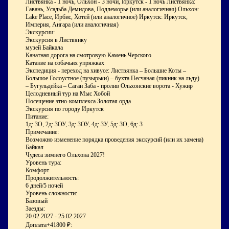
Листвянка - 1 ночь, Ольхон - 3 ночи, Иркутск - 1 ночь Листвянка:
Гавань, Усадьба Демидова, Подлеморье (или аналогичная) Ольхон:
Lake Place, Ирбис, Хотей (или аналогичное) Иркутск: Иркутск,
Империя, Ангара (или аналогичная)
Экскурсии:
Экскурсия в Листвянку
музей Байкала
Канатная дорога на смотровую Камень Черского
Катание на собачьих упряжках
Экспедиция - переход на хивусе: Листвянка – Большие Коты –
Большое Голоустное (пузырьки) – бухта Песчаная (пикник на льду)
– Бугульдейка – Саган Заба - пролив Ольхонские ворота - Хужир
Целодневный тур на Мыс Хобой
Посещение этно-комплекса Золотая орда
Экскурсия по городу Иркутск
Питание:
1д: ЗО, 2д: ЗОУ, 3д: ЗОУ, 4д: ЗУ, 5д: ЗО, 6д: З
Примечание:
Возможно изменение порядка проведения экскурсий (или их замена)
Байкал
Чудеса зимнего Ольхона 2027!
Уровень тура:
Комфорт
Продолжительность:
6 дней/5 ночей
Уровень сложности:
Базовый
Заезды:
20.02.2027 - 25.02.2027
Доплата
+41800 ₽
: