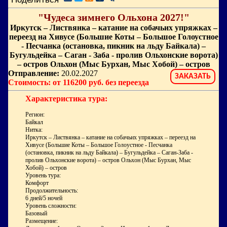
"Чудеса зимнего Ольхона 2027!"
Иркутск – Листвянка – катание на собачьих упряжках –
переезд на Хивусе (Большие Коты – Большое Голоустное
- Песчанка (остановка, пикник на льду Байкала) –
Бугульдейка – Саган - Заба - пролив Ольхонские ворота)
– остров Ольхон (Мыс Бурхан, Мыс Хобой) – остров
Отправление:
20.02.2027
ЗАКАЗАТЬ
Стоимость: от 116200 руб. без переезда
Характеристика тура:
Регион:
Байкал
Нитка:
Иркутск – Листвянка – катание на собачьих упряжках – переезд на
Хивусе (Большие Коты – Большое Голоустное - Песчанка
(остановка, пикник на льду Байкала) – Бугульдейка – Саган-Заба -
пролив Ольхонские ворота) – остров Ольхон (Мыс Бурхан, Мыс
Хобой) – остров
Уровень тура:
Комфорт
Продолжительность:
6 дней/5 ночей
Уровень сложности:
Базовый
Размещение: