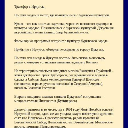
Трансфер в Иркутск.
По пути заедем в место, где познакомимся с бурятской культурой.
Кухня – это как визитная карточка, через нее познаются традиции и
культура народов. Познакомимся с бурятской культурой. Дегустация
вкуснейших и очень сытных блюд бурятской кухни.
Фольклорная программа погрузит в культуру бурятского народа.
Прибытие в Иркутск, обзорная экскурсия по городу Иркутск.
По пути при въезде в Иркутск посетим Знаменский монастырь,
рядом с которым установлен памятник адмиралу Колчаку.
На территории монастыря находится могила Екатерины Трубецкой –
жены декабриста Сергея Трубецкого, последовавшей за мужем в
ссылку в Сибирь. Здесь же похоронены Григорий Шелихов
(основатель первых русских поселений в Северной Америке),
писатель Валентин Распутин.
В храме находится главная святыня Иркутской митрополии —
мощи святителя Иннокентия (Кульчицкого).
Далее отправимся в то место, где в 1661 году Яков Похабов основал
Иркутский острог, здесь же мы увидим самую памятную и древнюю
святыню Иркутска – Спасскую церковь, рядом красочный
Богоявленский Собор, Польский костел, Вечный огонь, Московские
ворота, памятник Первопроходцам.