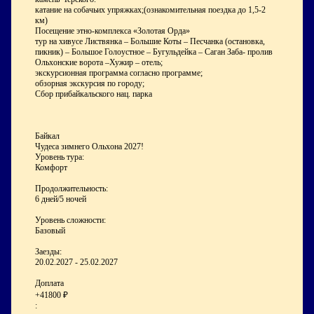
катание на собачьих упряжках;(ознакомительная поездка до 1,5-2
км)
Посещение этно-комплекса «Золотая Орда»
тур на хивусе Листвянка – Большие Коты – Песчанка (остановка,
пикник) – Большое Голоустное – Бугульдейка – Саган Заба- пролив
Ольхонские ворота –Хужир – отель;
экскурсионная программа согласно программе;
обзорная экскурсия по городу;
Сбор прибайкальского нац. парка
Байкал
Чудеса зимнего Ольхона 2027!
Уровень тура:
Комфорт
Продолжительность:
6 дней/5 ночей
Уровень сложности:
Базовый
Заезды:
20.02.2027 - 25.02.2027
Доплата
+41800 ₽
: