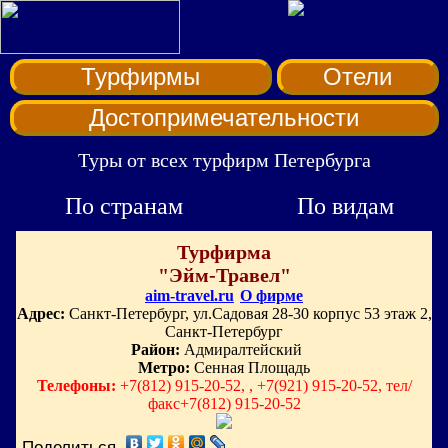
Турфирмы
Отели
Достопримечательности
Туры от всех турфирм Петербурга
По странам
По видам
Турфирма
"Эйм-Травел"
aim-travel.ru
О фирме
Адрес:
Санкт-Петербург, ул.Садовая 28-30 корпус 53 этаж 2,
Санкт-Петербург
Район:
Адмиралтейский
Метро:
Сенная Площадь
Телефоны:
+7(812) 915-20-52, , +7(921) 915-20-52, тел/
факс+7(812) 915-20-52
Поделиться