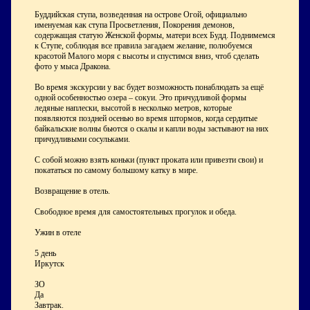
Буддийская ступа, возведенная на острове Огой, официально
именуемая как ступа Просветления, Покорения демонов,
содержащая статую Женской формы, матери всех Будд. Поднимемся
к Ступе, соблюдая все правила загадаем желание, полюбуемся
красотой Малого моря с высоты и спустимся вниз, чтоб сделать
фото у мыса Дракона.
Во время экскурсии у вас будет возможность понаблюдать за ещё
одной особенностью озера – сокуи. Это причудливой формы
ледяные наплески, высотой в несколько метров, которые
появляются поздней осенью во время штормов, когда сердитые
байкальские волны бьются о скалы и капли воды застывают на них
причудливыми сосульками.
С собой можно взять коньки (пункт проката или привезти свои) и
покататься по самому большому катку в мире.
Возвращение в отель.
Свободное время для самостоятельных прогулок и обеда.
Ужин в отеле
5 день
Иркутск
ЗО
Да
Завтрак.