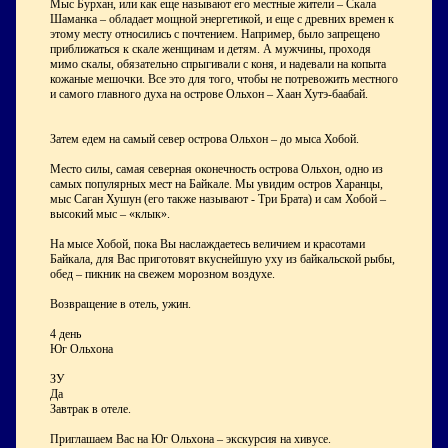
Мыс Бурхан, или как еще называют его местные жители – Скала
Шаманка – обладает мощной энергетикой, и еще с древних времен к
этому месту относились с почтением. Например, было запрещено
приближаться к скале женщинам и детям. А мужчины, проходя
мимо скалы, обязательно спрыгивали с коня, и надевали на копыта
кожаные мешочки. Все это для того, чтобы не потревожить местного
и самого главного духа на острове Ольхон – Хаан Хутэ-баабай.
Затем едем на самый север острова Ольхон – до мыса Хобой.
Место силы, самая северная оконечность острова Ольхон, одно из
самых популярных мест на Байкале. Мы увидим остров Харанцы,
мыс Саган Хушун (его также называют - Три Брата) и сам Хобой –
высокий мыс – «клык».
На мысе Хобой, пока Вы наслаждаетесь величием и красотами
Байкала, для Вас приготовят вкуснейшую уху из байкальской рыбы,
обед – пикник на свежем морозном воздухе.
Возвращение в отель, ужин.
4 день
Юг Ольхона
ЗУ
Да
Завтрак в отеле.
Приглашаем Вас на Юг Ольхона – экскурсия на хивусе.