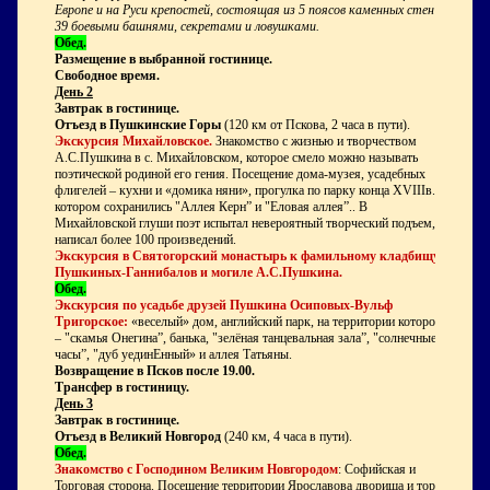
Европе и на Руси крепостей, состоящая из 5 поясов каменных стен с
39 боевыми башнями, секретами и ловушками.
Обед.
Размещение в выбранной гостинице.
Свободное время.
День 2
Завтрак в гостинице.
Отъезд в Пушкинские Горы
(120 км от Пскова, 2 часа в пути).
Экскурсия Михайловское.
Знакомство с жизнью и творчеством
А.С.Пушкина в с. Михайловском, которое смело можно называть
поэтической родиной его гения. Посещение дома-музея, усадебных
флигелей – кухни и «домика няни», прогулка по парку конца XVIIIв., в
котором сохранились "Аллея Керн” и "Еловая аллея”.. В
Михайловской глуши поэт испытал невероятный творческий подъем,
написал более 100 произведений.
Экскурсия в Святогорский монастырь к фамильному кладбищу
Пушкиных-Ганнибалов и могиле А.С.Пушкина.
Обед.
Экскурсия по усадьбе друзей Пушкина Осиповых-Вульф
Тригорское:
«веселый» дом, английский парк, на территории которого
– "скамья Онегина”, банька, "зелёная танцевальная зала”, "солнечные
часы”, "дуб уединЕнный» и аллея Татьяны.
Возвращение в Псков после 19.00.
Трансфер в гостиницу.
День 3
Завтрак в гостинице.
Отъезд в Великий Новгород
(240 км, 4 часа в пути).
Обед.
Знакомство с Господином Великим Новгородом
: Софийская и
Торговая сторона. Посещение территории Ярославова дворища и торга