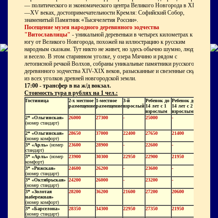
— политического и экономического центра Великого Новгорода в XI
—XV веках, достопримечательности Кремля: Софийский Собор,
знаменитый Памятник «Тысячелетия России».
Посещение музея народного деревянного зодчества
"Витославлицы"
- уникальной деревеньки в четырех километрах к
югу от Великого Новгорода, похожей на иллюстрацию к русским
народным сказкам. Тут никто не живет, но здесь обычно шумно, людно
и весело. В этом старинном уголке, у озера Мячино и рядом с
летописной речкой Волхов, собраны уникальные памятники русского
деревянного зодчества XIV-XIX веков, разысканные и свезенные сюда
из всех уголков древней новгородской земли.
17:00 - трансфер в
на ж/д вокзал.
Стоимость тура в рублях на 1 чел.:
Гостиница
2-х местное
1-местное
3-й
Ребенок до
Ребенок до
размещение
размещение
взрослый
14 лет с 1
14 лет с 2
взрослым
взрослыми
2* «Ольгинская»
26000
27300
-
25000
-
(номер стандарт)
2* «Ольгинская»
28650
37000
22400
27650
21400
(номер комфорт)
3* «Арль»
(номер
23600
28900
-
22600
-
стандарт)
3* «Арль»
(номер
23900
30300
22950
22900
21950
комфорт)
3* «Рижская»
24600
26200
-
23600
-
(номер стандарт)
3* «Октябрьская»
24200
26000
-
23200
-
(номер стандарт)
3*
«Золотая
28200
36200
21600
27200
20600
набережная»
(номер комфорт)
3*
«Барселона»
28350
34300
22950
27350
21950
(номер стандарт)