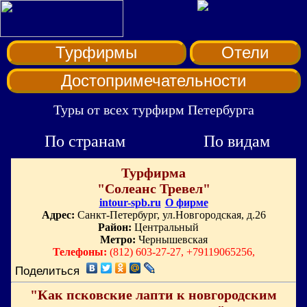
Турфирмы
Отели
Достопримечательности
Туры от всех турфирм Петербурга
По странам
По видам
Турфирма
"Солеанс Тревел"
intour-spb.ru
О фирме
Адрес:
Санкт-Петербург, ул.Новгородская, д.26
Район:
Центральный
Метро:
Чернышевская
Телефоны:
(812) 603-27-27, +79119065256,
Поделиться
"Как псковские лапти к новгородским