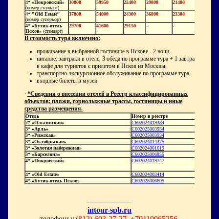
4* «Покровский»
30800
39950
22400
29800
21400
(номер стандарт)
4*
"
Old
Estate”
37800
54000
24300
36800
23300
(номер суперьор)
4* «Бутик-отель
29700
41600
29150
-
-
Псков»
(стандарт)
В стоимость тура включено:
проживание в выбранной гостинице в Пскове - 2 ночи,
питание: завтраки в отеле, 3 обеда по программе тура + 1 завтрак
в кафе для туристов с прилетом в Псков из Москвы,
транспортно-экскурсионное обслуживание по программе тура,
входные билеты в музеи
·
*Сведения о внесении отелей в Реестр классифицированных
объектов: пляжи, горнолыжные трассы, гостиницы и иные
средства размещения.
Отель
Номер в реестре
2* «Ольгинская»
С602024019384
3* «Арль»
С602025003934
3* «Рижская»
С602025003934
3* «Октябрьская»
С602024014375
3* «Золотая набережная»
С602024001619
3* «Барселона»
С602025006855
4* «Покровский»
С602024019747
4* «Old Estate»
С602024003414
4* «Бутик-отель Псков»
С602025006605
intour-spb.ru
телефоны:
(812) 603-27-27, +79119065256,