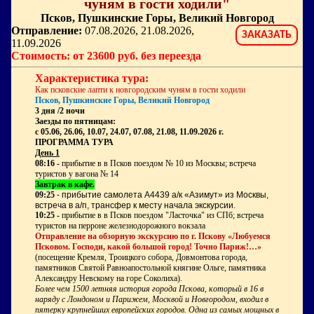
чуням в гости ходили"
Псков, Пушкинские Горы, Великий Новгород
Отправление:
07.08.2026, 21.08.2026,
ЗАКАЗАТЬ
11.09.2026
Стоимость: от 23600 руб. без переезда
Характеристика тура:
Как псковские лапти к новгородским чуням в гости ходили
Псков, Пушкинские Горы, Великий Новгород
3 дня /2 ночи
Заезды по пятницам:
с 05.06, 26.06, 10.07, 24.07, 07.08, 21.08, 11.09.2026 г.
ПРОГРАММА ТУРА
День 1
08:16 -
прибытие в в Псков поездом № 10 из Москвы; встреча
туристов у вагона № 14
Завтрак в кафе.
09:25
- прибытие самолета А4439 а/к «Азимут» из Москвы,
встреча в а/п,
трансфер к месту начала экскурсии.
10:25 -
прибытие в в Псков поездом "Ласточка" из СПб; встреча
туристов на перроне железнодорожного вокзала
Отправление на обзорную экскурсию по г. Пскову «Любуемся
Псковом. Господи, какой большой город! Точно Париж!…»
(посещение Кремля, Троицкого собора, Довмонтова города,
памятников Святой Равноапостольной княгине Ольге, памятника
Александру Невскому на горе Соколиха).
Более чем 1500 летняя история города Пскова, который в 16 в
наряду с Лондоном и Парижем, Москвой и Новгородом, входил в
пятерку крупнейших европейских городов. Одна из самых мощных в