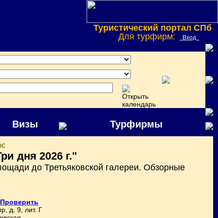
Туристический портал СПб
Для турфирм:
Вход
Визы
Турфирмы
юс
ри дня 2026 г."
лощади до Третьяковской галереи. Обзорные
Проверить
 д. 9, лит. Г
евская