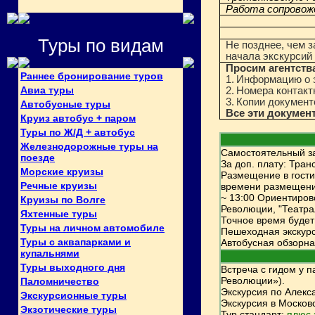
Работа сопровож
Туры по видам
Не позднее, чем з
начала экскурсий
Просим агентства
Раннее бронирование туров
1.
Информацию о з
Авиа туры
2.
Номера контакт
3.
Копии документ
Автобусные туры
Все эти докумен
Круиз автобус + паром
Туры по Ж/Д + автобус
Железнодорожные туры на
С
амостоятельный з
поезде
За доп. плату:
Транс
Морские круизы
Размещение в гости
Речные круизы
времени размещени
~ 13:00 Ориентиров
Круизы по Волге
Революции, "Театра
Яхтенные туры
Точное время будет
Туры на личном автомобиле
Пешеходная экскур
Туры с аквапарками и
Автобусная обзорна
купальнями
Туры выходного дня
Встреча с гидом у 
Революции»).
Паломничество
Экскурсия по Алекс
Экскурсионные туры
Экскурсия в Москов
Экзотические туры
Тур стандарт:
плюс