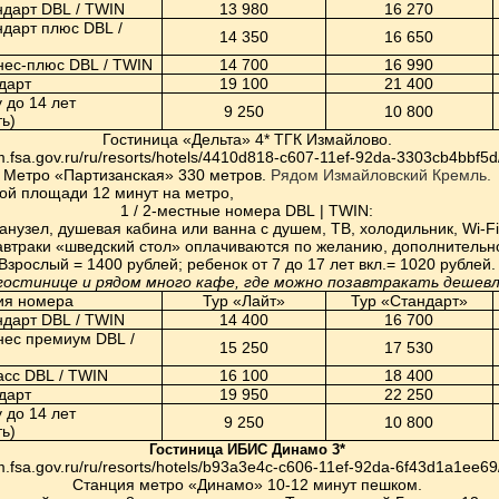
ндарт
DBL
/ T
WIN
13 980
16 270
ндарт плюс
DBL
/
14 350
16 650
знес-плюс
DBL
/ T
WIN
14 700
16 990
дарт
19 100
21 400
 до 14 лет
9 250
10 800
ь)
Гостиница «Дельта» 4* ТГК Измайлово.
sm.fsa.gov.ru/ru/resorts/hotels/4410d818-c607-11ef-92da-3303cb4bbf5d
Метро «Партизанская» 330 метров.
Рядом Измайловский Кремль.
ой площади 12 минут на метро,
1 / 2-местные номера
DBL
|
TWIN
:
анузел, душевая кабина или ванна с душем, ТВ, холодильник,
Wi
-
Fi
автраки «шведский стол» оплачиваются по желанию, дополнительн
Взрослый = 1400 рублей; ребенок от 7 до 17 лет вкл.= 1020 рублей.
гостинице и рядом много кафе, где можно позавтракать дешевл
ия номера
Тур «Лайт»
Тур «Стандарт»
ндарт
DBL
/ T
WIN
14 400
16 700
нес премиум
DBL
/
15 250
17 530
асс
DBL
/ T
WIN
16 100
18 400
дарт
19 950
22 250
 до 14 лет
9 250
10 800
ь)
Гостиница ИБИС Динамо 3*
sm.fsa.gov.ru/ru/resorts/hotels/b93a3e4c-c606-11ef-92da-6f43d1a1ee69
Станция метро «Динамо» 10-12 минут пешком.