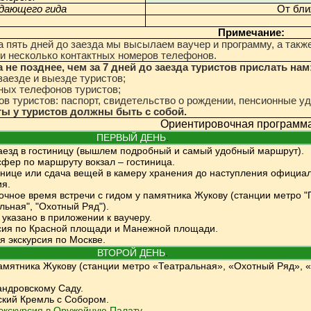
дающего гида
От бли
Примечание:
а пять дней до заезда мы высылаем ваучер и программу, а такж
 и несколько контактных номеров телефонов.
 не позднее, чем за 7 дней до заезда туристов прислать нам
аезде и выезде туристов;
ных телефонов туристов;
ов туристов: паспорт, свидетельство о рождении, пенсионные у
ты у туристов должны быть с собой.
Ориентировочная программа
ПЕРВЫЙ ДЕНЬ
.
аезд в гостиницу (вышлем подробный и самый удобный маршрут).
фер по маршруту вокзал – гостиница.
нице или сдача вещей в камеру хранения до наступления официа
я.
очное время встречи с гидом у памятника Жукову (с
танции метро 
льная", "Охотный Ряд").
 указано в приложении к ваучеру.
сия по Красной площади и Манежной площади.
я экскурсия по Москве.
ВТОРОЙ ДЕНЬ
.
памятника Жукову (станции метро «Театральная», «Охотный Ряд»,
андровскому Саду.
ский Кремль с Собором.
экскурсия в Оружейную Палату.