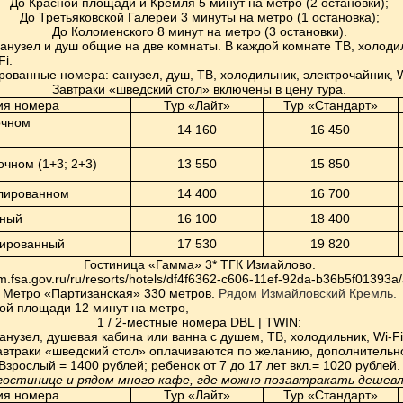
До Красной площади и Кремля 5 минут на метро (2 остановки);
До Третьяковской Галереи 3 минуты на метро (1 остановка);
До Коломенского 8 минут на метро (3 остановки).
анузел и душ общие на две комнаты. В каждой комнате ТВ, холоди
Fi.
ированные номера
: санузел, душ, ТВ, холодильник, электрочайник,
W
Завтраки «шведский стол» включены в цену тура.
ия номера
Тур «Лайт»
Тур «Стандарт»
очном
14 160
16 450
очном (1+3; 2+3)
13 550
15 850
олированном
14 400
16 700
чный
16 100
18 400
ированный
17 530
19 820
Гостиница «Гамма» 3* ТГК Измайлово.
ism.fsa.gov.ru/ru/resorts/hotels/df4f6362-c606-11ef-92da-b36b5f01393a/
Метро «Партизанская» 330 метров.
Рядом Измайловский Кремль.
ой площади 12 минут на метро,
1 / 2-местные номера
DBL
|
TWIN
:
анузел, душевая кабина или ванна с душем, ТВ, холодильник,
Wi
-
Fi
автраки «шведский стол» оплачиваются по желанию, дополнительн
Взрослый = 1400 рублей; ребенок от 7 до 17 лет вкл.= 1020 рублей.
гостинице и рядом много кафе, где можно позавтракать дешевл
ия номера
Тур «Лайт»
Тур «Стандарт»