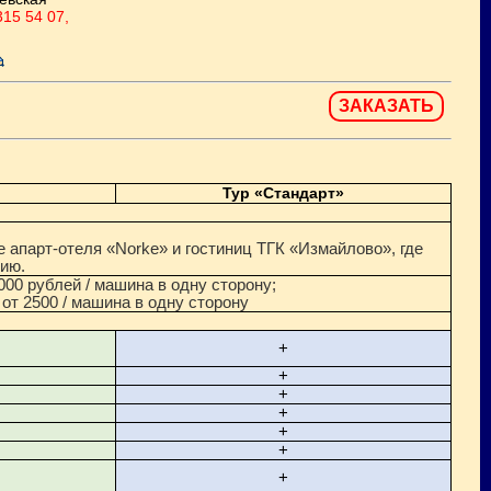
315 54 07,
ЗАКАЗАТЬ
Тур «Стандарт»
е апарт-отеля «
Norke
» и гостиниц ТГК «Измайлово», где
нию.
000 рублей / машина в одну сторону;
 от 2500 / машина в одну сторону
+
+
+
+
+
+
+