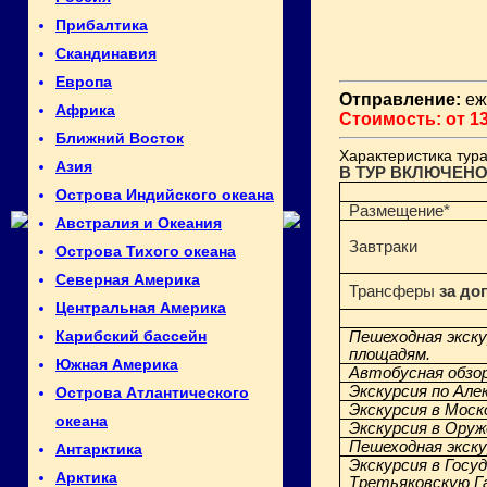
Прибалтика
Скандинавия
Европа
Отправление:
еж
Африка
Стоимость: от 13
Ближний Восток
Характеристика тура
Азия
В ТУР ВКЛЮЧЕНО
Острова Индийского океана
Размещение*
Австралия и Океания
Завтраки
Острова Тихого океана
Северная Америка
Трансферы
за до
Центральная Америка
Карибский бассейн
Пешеходная экску
площадям.
Южная Америка
Автобусная обзор
Экскурсия по Але
Острова Атлантического
Экскурсия в Моск
океана
Экскурсия в Ору
Пешеходная экску
Антарктика
Экскурсия в Госу
Арктика
Третьяковскую Г