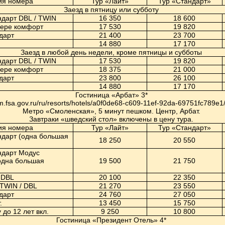
ия номера
Тур «Лайт»
Тур «Стандарт»
Заезд в пятницу или субботу
ндарт
DBL
/ T
WIN
16 350
18 600
мере комфорт
17 530
19 820
дарт
21 400
23 700
14 880
17 170
Заезд в любой день недели, кроме пятницы и субботы
ндарт
DBL
/ T
WIN
17 530
19 820
мере комфорт
18 375
21 000
дарт
23 800
26 100
14 880
17 170
Гостиница «Арбат» 3*
ism.fsa.gov.ru/ru/resorts/hotels/a0f0de68-c609-11ef-92da-69751fc789e1
Метро «Смоленская», 5 минут пешком. Центр, Арбат.
Завтраки «шведский стол» включены в цену тура.
ия номера
Тур «Лайт»
Тур «Стандарт»
ндарт (одна большая
18 250
20 550
ндарт Модус
одна большая
19 500
21 750
 DBL
20 100
22 350
TWIN
/
DBL
21 270
23 550
дарт
24 760
27 050
.
13 450
15 750
 до 12 лет вкл.
9 250
10 800
Гостиница «Президент Отель» 4*