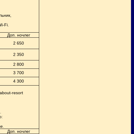
льник,
i-Fi
.
Доп. ночлег
2 650
2 350
2 800
3 700
4 300
about-resort
.
о:
е.
Доп. ночлег