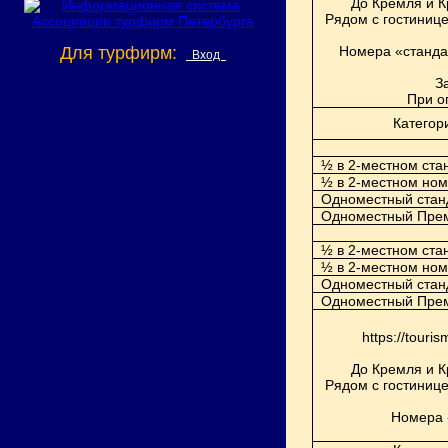
До Кремля и К
Рядом с гостинице
Для турфирм:
Номера «стандар
Вход
З
П
ри о
Категор
½ в 2-местном ста
½ в 2-местном но
Одноместный стан
Одноместный Пре
½ в 2-местном ста
½ в 2-местном но
Одноместный стан
Одноместный Пре
https://touri
До Кремля и К
Рядом с гостинице
Номера «