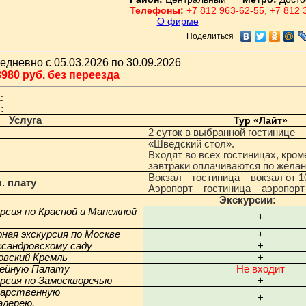
Телефоны:
+7 812 963-62-55, +7 812 
О фирме
Поделиться
едневно с 05.03.2026 по 30.09.2026
980 руб. без переезда
:
:
Услуга
Тур «Лайт»
2 суток в выбранной гостинице
«Шведский стол».
Входят во всех гостиницах, кром
завтраки оплачиваются по жела
Вокзал – гостиница – вокзал от 1
п. плату
Аэропорт – гостиница – аэропорт
Экскурсии:
рсия по Красной и Манежной
+
ная экскурсия по Москве
+
ксандровскому саду
+
овский Кремль
+
жейную Палату
Не входит
рсия по Замоскворечью
+
дарственную
+
алерею.