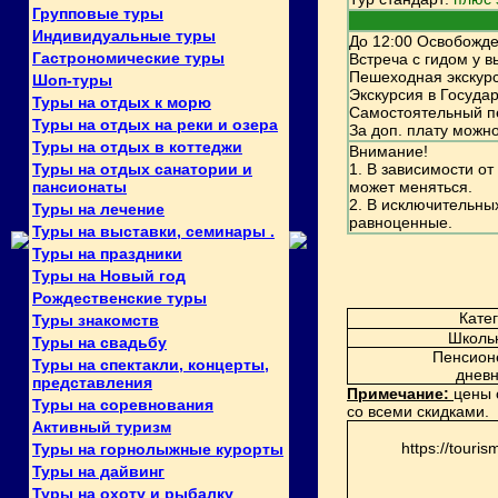
Групповые туры
Индивидуальные туры
До 12:00 Освобожде
Гастрономические туры
Встреча с гидом у в
Пешеходная экскур
Шоп-туры
Экскурсия в Госуда
Туры на отдых к морю
Самостоятельный пе
Туры на отдых на реки и озера
За доп. плату можн
Туры на отдых в коттеджи
Внимание!
Туры на отдых санатории и
1. В зависимости о
пансионаты
может меняться.
2. В исключительны
Туры на лечение
равноценные.
Туры на выставки, семинары .
Туры на праздники
Туры на Новый год
Рождественские туры
Кате
Туры знакомств
Школьн
Туры на свадьбу
Пенсион
Туры на спектакли, концерты,
дневн
представления
Примечание:
цены 
Туры на соревнования
со всеми скидками.
Активный туризм
https://touri
Туры на горнолыжные курорты
Туры на дайвинг
Туры на охоту и рыбалку