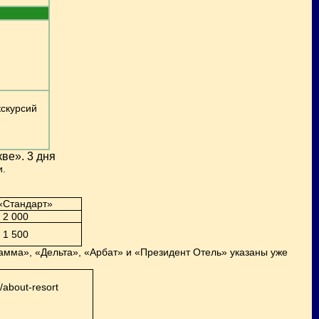
кскурсий
ве». 3 дня
и.
«Стандарт»
2 000
1 500
Гамма», «Дельта», «Арбат» и «Президент Отель» указаны уже
/about-resort