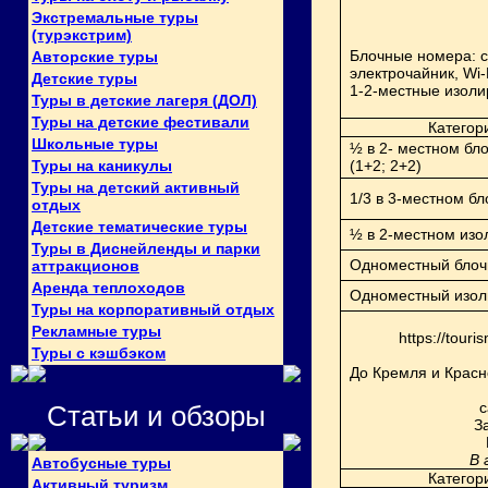
Экстремальные туры
(турэкстрим)
Блочные номера:
с
Авторские туры
электрочайник,
Wi-
Детские туры
1-2-местные изол
Туры в детские лагеря (ДОЛ)
Туры на детские фестивали
Категор
Школьные туры
½ в 2- местном бл
Туры на каникулы
(1+2; 2+2)
Туры на детский активный
1/3 в 3-местном бл
отдых
Детские тематические туры
½ в 2-местном из
Туры в Диснейленды и парки
Одноместный бло
аттракционов
Аренда теплоходов
Одноместный изол
Туры на корпоративный отдых
Рекламные туры
https://tour
Туры с кэшбэком
До Кремля и Красн
с
Статьи и обзоры
З
В 
Автобусные туры
Категор
Активный туризм