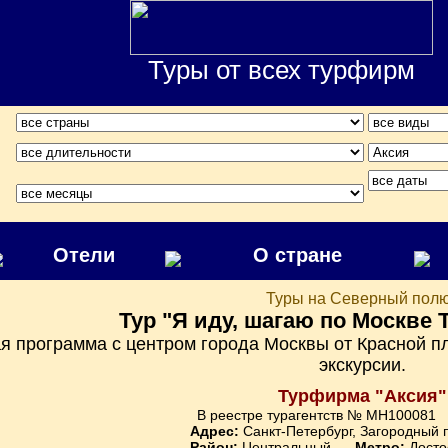
Туры от всех турфирм
Отели
О стране
Туры на Северный пол
Тур "Я иду, шагаю по Москве Т
я программа с центром города Москвы от Красной п
экскурсии.
Турфирма "Аксия"
В реестре турагентств № MH100081
Адрес:
Санкт-Петербург, Загородный пр,
Район:
Центральный
Метро:
Досто