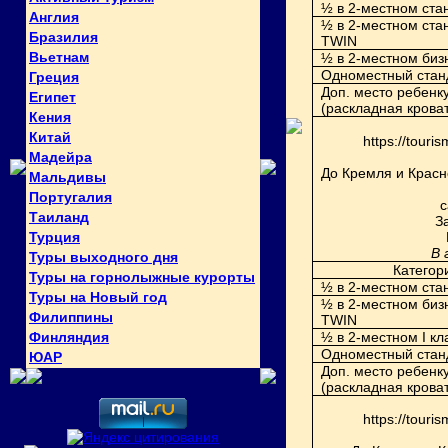
½ в 2-местном ста
Англия
½ в 2-местном ста
Бразилия
T
WIN
Вьетнам
½ в 2-местном би
Одноместный стан
Греция
Доп. место ребенку
Египет
(раскладная кроват
Кения
Китай
https://touri
Мадейра
До Кремля и Красн
Мальдивы
Португалия
с
Таиланд
З
Турция
В 
Туры выходного дня
Категор
Туры на горнолыжные курорты
½ в 2-местном ста
Туры на Новый год
½ в 2-местном б
из
Филиппины
T
WIN
Финляндия
½ в 2-местном
I
кл
Одноместный стан
ЮАР
Доп. место ребенку
(раскладная кроват
https://touri