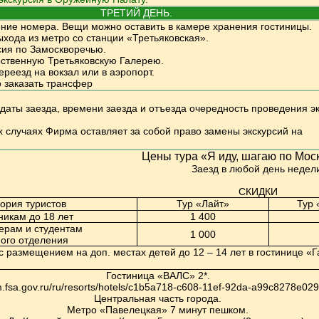
ТРЕТИЙ ДЕНЬ.
ние номера. Вещи можно оставить в камере хранения гостиницы.
ыхода из метро со станции «Третьяковская».
сия по Замоскворечью.
рственную Третьяковскую Галерею.
реезд на вокзал или в аэропорт.
о заказать трансфер
т даты заезда, времени заезда и отъезда очередность проведения э
х случаях Фирма оставляет за собой право замены экскурсий на
Цены тура «Я иду, шагаю по Моск
Заезд в любой день недел
СКИДКИ
гория туристов
Тур «Лайт»
Тур 
икам до 18 лет
1 400
ерам и студентам
1 000
ого отделения
с размещением на доп. местах детей до 12 – 14 лет в гостинице «
Гостиница «ВАЛС» 2*.
sm.fsa.gov.ru/ru/resorts/hotels/c1b5a718-c608-11ef-92da-a99c8278e029
Центральная часть города.
Метро «Павелецкая» 7 минут пешком.