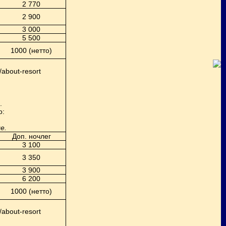
2 770
2 900
3 000
5 500
1000 (нетто)
/about-resort
.
о:
е.
Доп. ночлег
3 100
3 350
3 900
6 200
1000 (нетто)
/about-resort