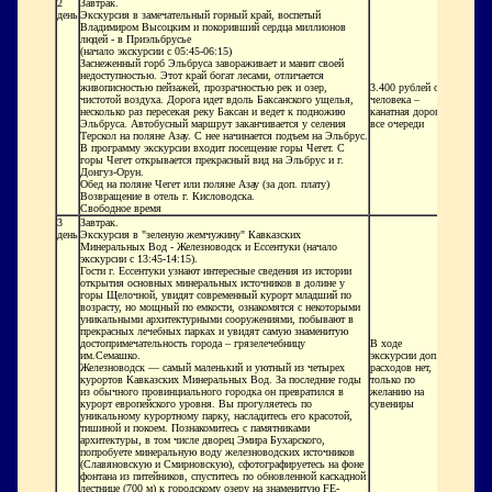
2
Завтрак.
день
Экскурсия в замечательный горный край, воспетый
Владимиром Высоцким и покоривший сердца миллионов
людей - в Приэльбрусье
(начало экскурсии с 05:45-06:15)
Заснеженный горб Эльбруса завораживает и манит своей
недоступностью. Этот край богат лесами, отличается
живописностью пейзажей, прозрачностью рек и озер,
3.400 рублей с
чистотой воздуха. Дорога идет вдоль Баксанского ущелья,
человека –
несколько раз пересекая реку Баксан и ведет к подножию
канатная дорога,
Эльбруса. Автобусный маршрут заканчивается у селения
все очереди
Терскол на поляне Азау. С нее начинается подъем на Эльбрус.
В программу экскурсии входит посещение горы Чегет. С
горы Чегет открывается прекрасный вид на Эльбрус и г.
Донгуз-Орун.
Обед на поляне Чегет или поляне Азау (за доп. плату)
Возвращение в отель г. Кисловодска.
Свободное время
3
Завтрак.
день
Экскурсия в "зеленую жемчужину" Кавказских
Минеральных Вод - Железноводск и Ессентуки
(начало
экскурсии с 13:45-14:15).
Гости г. Ессентуки узнают интересные сведения из истории
открытия основных минеральных источников в долине у
горы Щелочной, увидят современный курорт младший по
возрасту, но мощный по емкости, ознакомятся с некоторыми
уникальными архитектурными сооружениями, побывают в
прекрасных лечебных парках и увидят самую знаменитую
достопримечательность города – грязелечебницу
В ходе
им.Семашко.
экскурсии доп.
Железноводск — самый маленький и уютный из четырех
расходов нет,
курортов Кавказских Минеральных Вод. За последние годы
только по
из обычного провинциального городка он превратился в
желанию на
курорт европейского уровня. Вы прогуляетесь по
сувениры
уникальному курортному парку, насладитесь его красотой,
тишиной и покоем. Познакомитесь с памятниками
архитектуры, в том числе дворец Эмира Бухарского,
попробуете минеральную воду железноводских источников
(Славяновскую и Смирновскую), сфотографируетесь на фоне
фонтана из питейников, спуститесь по обновленной каскадной
лестнице (700 м) к городскому озеру на знаменитую FE-