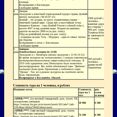
площадь
Возвращение в Кисловодск.
Свободное время
4
Завтрак.
день
Экскурсия в известный горнолыжный курорт страны Домбай
(начало экскурсии с 06:45-07:15)
2400 рублей с
Домбай – это долина, по кругу ограниченная горами –
человека –
типичный горный цирк. Среди них и высочайшая точка
канатная дорога,
Западного Кавказа – гора Домбай-Ульген («убитый зубр»),
все очереди +
высота 4047 м над уровнем моря. Подъем на канатных
400 руб. озеро
дорогах на высоту 3000 м (за доп. плату).
Туманлы-Кёль
Обед на домбайской поляне (за доп. плату)
(в зависимости
- остановка на реке Уллу - Муруджу - одна из самых чистых
от сезона)
рек Европы
Возвращение в отель г. Кисловодск.
Свободное время.
5
Завтрак.
день
Освобождение номеров до 12:00.
Экскурсия в г. Пятигорск
(начало экскурсии с 13:45-14:15)
Во время экскурсии вы познакомитесь с самыми известными
200 рублей с
достопримечательностями северо-кавказской столицы. В
человека –
2019 году курортная зона Пятигорска была полностью
домик-музей
реконструирована. Вас ждет обновленный парк "Цветник",
Лермонтова
посещение дома-музея Лермонтова и подземного озера
"Провал". Так же в рамках экскурсии вы посетите место
дуэли Лермонтова.
Возвращение в Кисловодск. Отъезд.
Стоимость тура на 1 человека, в рублях
Название отеля
Стоимость
доп.
тура на 1
сутки
чел.
за номер
«АРИЯ»****, 2-х
местный стандартный, душ, туалет, ТВ,
холодильник (завтраки
)
50 900
8 500
https://tourism.fsa.gov.ru/ru/resorts/hotels/2611a6e7-1a8c-
11f0-8baa-1dd5ea74f4d3/about-resort
«АРИЯ»****, 1-но
местный стандартный, душ, туалет,
ТВ, холодильник (завтраки
)
74 100
8 500
https://tourism.fsa.gov.ru/ru/resorts/hotels/2611a6e7-1a8c-