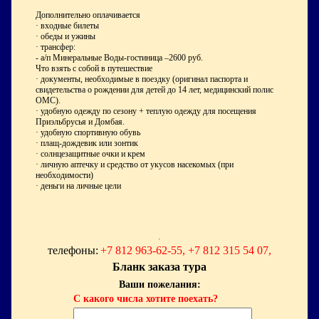
Дополнительно оплачивается
·
входные билеты
·
обеды и ужины
·
трансфер:
- а/п Минеральные Воды-гостиница –2600 руб.
Что взять с собой в путешествие
·
документы, необходимые в поездку (оригинал паспорта и
свидетельства о рождении для детей до 14 лет, медицинский полис
ОМС).
·
удобную одежду по сезону + теплую одежду для посещения
Приэльбрусья и Домбая.
·
удобную спортивную обувь
·
плащ-дождевик или зонтик
·
солнцезащитные очки и крем
·
личную аптечку и средство от укусов насекомых (при
необходимости)
·
деньги на личные цели
телефоны:
+7 812 963-62-55, +7 812 315 54 07,
Бланк заказа тура
Ваши пожелания:
С какого числа хотите поехать?