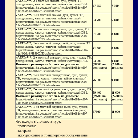
«АГАТ»***, 2-х
местный эконом, душ, туалет, ТВ,
холодильник, халаты, тапочки, чайник (завтраки
)
DBL
47 650
7 300
https://tourism.fsa.gov.ru/ru/resorts/hotels/c81ed81e-c607-
11ef-92da-6f689b02f63b/about-resort
«АГАТ»***, 1-но
местный эконом, душ, туалет, ТВ,
холодильник, халаты, тапочки, чайник (завтраки
)
63 700
6 600
https://tourism.fsa.gov.ru/ru/resorts/hotels/c81ed81e-c607-
11ef-92da-6f689b02f63b/about-resort
«АГАТ»***, 2-х
местный стандартный, душ, туалет, ТВ,
холодильник, халаты, тапочки, чайник (завтраки
)
DBL
51 200
8 600
https://tourism.fsa.gov.ru/ru/resorts/hotels/c81ed81e-c607-
11ef-92da-6f689b02f63b/about-resort
«АГАТ»***, 1-но
местный стандартный, душ, туалет, ТВ,
холодильник, халаты, тапочки, чайник (завтраки
)
71 400
8 000
https://tourism.fsa.gov.ru/ru/resorts/hotels/c81ed81e-c607-
11ef-92da-6f689b02f63b/about-resort
«АГАТ»***, 2-х
местный стандарт плюс, душ, туалет, ТВ,
холодильник, халаты, тапочки, чайник (завтраки
)
DBL
53 900
9 600
Возможно размещение 3го чел. на доп.месте
(38600 на
(2.000 на
https://tourism.fsa.gov.ru/ru/resorts/hotels/c81ed81e-c607-
доп.месте)
доп.месте)
11ef-92da-6f689b02f63b/about-resort
«АГАТ»***, 1-но
местный стандарт плюс, душ, туалет,
ТВ, холодильник, халаты, тапочки, чайник (завтраки
)
76 800
9 000
https://tourism.fsa.gov.ru/ru/resorts/hotels/c81ed81e-c607-
11ef-92da-6f689b02f63b/about-resort
«АГАТ»***, 2-х
местный джуниор сьют, душ, туалет, ТВ,
холодильник, халаты, тапочки, чайник (завтраки
)
DBL
59 400
11 600
Возможно размещение 3го чел. на доп.месте
(39700 на
(2.200 на
https://tourism.fsa.gov.ru/ru/resorts/hotels/c81ed81e-c607-
доп.месте)
доп.месте)
11ef-92da-6f689b02f63b/about-resort
«АГАТ»***, 1-но
местный джуниор сьют, душ, туалет,
ТВ, холодильник, халаты, тапочки, чайник (завтраки
)
87800
11 000
https://tourism.fsa.gov.ru/ru/resorts/hotels/c81ed81e-c607-
11ef-92da-6f689b02f63b/about-resort
Что входит в стоимость тура:
·
проживание
·
завтраки
·
экскурсионное и транспортное обслуживание