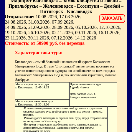
Маршрут Кисловодск – Замок коварства и любви –
Приэльбрусье – Железноводск - Ессентуки – Домбай –
Пятигорск - Кисловодск
Отправление:
10.08.2026, 17.08.2026,
ЗАКАЗАТЬ
24.08.2026, 31.08.2026, 07.09.2026,
14.09.2026, 21.09.2026, 28.09.2026, 05.10.2026, 12.10.2026,
19.10.2026, 26.10.2026, 02.11.2026, 09.11.2026, 16.11.2026,
23.11.2026, 30.11.2026, 07.12.2026, 14.12.2026
Стоимость: от 50900 руб. без переезда
Характеристика тура:
Кисловодск - самый большой и живописный курорт Кавказских
Минеральных Вод. В туре "Это Кавказ!" вы не только посетите все
уголки нашего старинного курорта, но и побываете во всех городах
Кавказских Минеральных Вод и, так любимыми туристами, Домбае и
Эльбрусе.
Место и время начала тура
Продолжительность тура
г. Кисловодск, 13.45-14.15
5 дней/ 4 ночи
Даты заездов 2026 г.:
Каждый понедельник
Место и время окончания тура
г. Кисловодск, 18.30-19.00
·
В телефонном режиме за несколько дней до заезда с туристами
свяжется куратор тура и обговорит с ними все детали и нюансы
поездки.
·
Рекомендуется пообедать в первый день тура, перед отправлением
на экскурсию по Кисловодску.
·
Во время путешествия необходимо иметь наличные деньги на
дополнительные расходы. Банковские карты для оплаты
принимаются не везде.