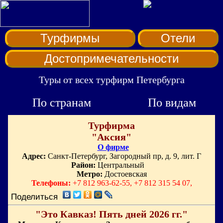
Турфирмы
Отели
Достопримечательности
Туры от всех турфирм Петербурга
По странам
По видам
Турфирма
"Аксия"
О фирме
Адрес:
Санкт-Петербург, Загородный пр, д. 9, лит. Г
Район:
Центральный
Метро:
Достоевская
Телефоны:
+7 812 963-62-55, +7 812 315 54 07,
Поделиться
"Это Кавказ! Пять дней 2026 гг."