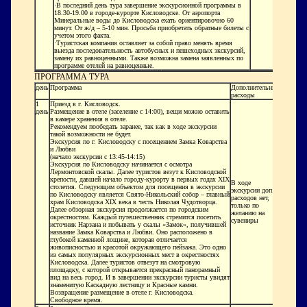
·
В последний день тура завершение экскурсионной программы в
18.30-19.00 в городе-курорте Кисловодске. От аэропорта
Минеральные воды до Кисловодска ехать ориентировочно 60
минут. От ж/д – 5-10 мин. Просьба приобретать обратные билеты с
учетом этого факта.
·
Туристская компания оставляет за собой право менять время
выезда последовательность автобусных и пешеходных экскурсий,
замену их равноценными. Также возможна замена заявленных по
программе отелей на равноценные.
ПРОГРАММА ТУРА
день
Программа
Дополнительные
расходы
1
Приезд в г. Кисловодск.
день
Размещение в отеле (заселение с 14:00), вещи можно оставить
в камере хранения в отеле.
Рекомендуем пообедать заранее, так как в ходе экскурсии
такой возможности не будет.
Экскурсия по г. Кисловодску с посещением Замка Коварства
и Любви
(начало экскурсии с 13:45-14:15)
Экскурсия по Кисловодску начинается с осмотра
Лермонтовской скалы. Далее туристов везут к Кисловодской
крепости, давшей начало городу-курорту в первых годах XIX
В ходе
столетия. Следующим объектом для посещения в экскурсии
экскурсии доп.
по Кисловодску является Свято-Никольский собор – главный
расходов нет,
храм Кисловодска XIX века в честь Николая Чудотворца.
только по
Далее обзорная экскурсия продолжается по городским
желанию на
окрестностям. Каждый путешественник стремится посетить
сувениры
источник Нарзана и побывать у скалы «Замок», получившей
название Замка Коварства и Любви.
Оно расположено в
глубокой каменной лощине, которая отличается
живописностью и красотой окружающего пейзажа. Это одно
из самых популярных экскурсионных мест в окрестностях
Кисловодска. Далее туристов отвезут на смотровую
площадку, с которой открывается прекрасный панорамный
вид на весь город. И в завершении экскурсии туристы увидят
знаменитую Каскадную лестницу и Красные камни.
Возвращение размещение в отеле г. Кисловодска.
Свободное время.