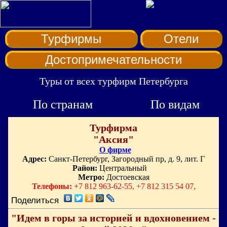
Турфирмы
Отели
Достопримечательности
Туры от всех турфирм Петербурга
По странам
По видам
Турфирма
"Аксия"
О фирме
Адрес:
Санкт-Петербург, Загородный пр, д. 9, лит. Г
Район:
Центральный
Метро:
Достоевская
Телефоны:
+7 812 963-62-55, +7 812 315 54 07,
Поделиться
"Идем в горы за историей и вдохновением -