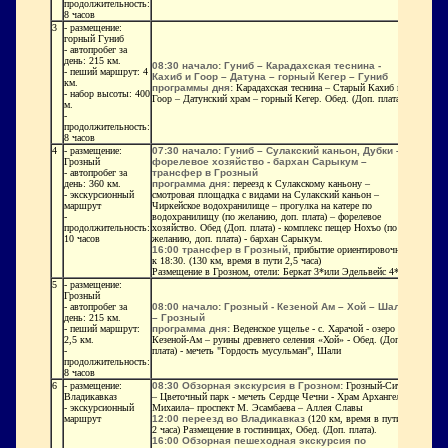
продолжительность:
8 часов
3
- размещение:
горный Гуниб
- автопробег за
день: 215 км.
08:30 начало: Гуниб – Карадахская теснина -
- пеший маршрут: 4
Кахиб и Гоор – Датуна – горный Кегер – Гуниб
км.
программы дня:
Карадахская теснина – Старый Кахиб и
- набор высоты: 400
Гоор – Датунский храм – горный Кегер. Обед. (Доп. плата)
м.
-
продолжительность:
8 часов
4
- размещение:
07:30 начало: Гуниб – Сулакский каньон, Дубки –
Грозный
форелевое хозяйство - бархан Сарыкум –
- автопробег за
трансфер в Грозный
день: 360 км.
программа дня:
переезд к Сулакскому каньону –
- экскурсионный
смотровая площадка с видами на Сулакский каньон –
маршрут
Чиркейское водохранилище – прогулка на катере по
-
водохранилищу (по желанию, доп. плата) – форелевое
продолжительность:
хозяйство. Обед (Доп. плата) - комплекс пещер Нохъо (по
10 часов
желанию, доп. плата) - бархан Сарыкум.
16:00 трансфер в Грозный,
прибытие ориентировочно
к 18:30. (130 км, время в пути 2,5 часа)
Размещение в Грозном, отели: Беркат 3*или Эдельвейс 4*
5
- размещение:
Грозный
- автопробег за
08:00 начало: Грозный - Кезеной Ам – Хой – Шали
день: 215 км.
– Грозный
- пеший маршрут:
программа дня:
Веденское ущелье - с. Харачой - озеро
2,5 км.
Кезеной-Ам – руины древнего селения «Хой» - Обед. (Доп.
-
плата) - мечеть "Гордость мусульман", Шали
продолжительность:
8 часов
6
- размещение:
08:30 Обзорная экскурсия в Грозном:
Грозный-Сити
Владикавказ
– Цветочный парк - мечеть Сердце Чечни - Храм Архангела
- экскурсионный
Михаила– проспект М. Эсамбаева – Аллея Славы
маршрут
12:00 переезд во Владикавказ
(120 км, время в пути
2 часа) Размещение в гостиницах, Обед. (Доп. плата).
16:00 Обзорная пешеходная экскурсия по