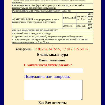
гостиницу
- индивидуальные трансферы из/в аэропорт и ж/д вокзал, а также любое
индивидуальное транспортное обслуживание
РЕКОМЕНДУЕМ ПРИОБРЕСТИ ДОПОЛНИТЕЛЬНО:
Детское
РЕБЕНОК,
меню,
ВЗРОСЛЫЙ
до 18 лет
до 8
АЛАНСКИЙ ВЕЧЕР – шоу-программа в этно-
лет
национальном стиле с ужином и дегустацией
800
2600 руб.
2200 руб.
руб.
ОБЩАЯ ИНФОРМАЦИЯ ПО МАРШРУТУ
- активный отдых: экскурсии + походы
· - уровень сложности: умеренный, не требует специальной подготовки
· - кому подходит: для туристов, не имеющих противопоказаний к активным
физическим нагрузкам от 7 до 70 лет
телефоны:
+7 812 963-62-55, +7 812 315 54 07,
Бланк заказа тура
Ваши пожелания:
С какого числа хотите поехать?
Пожелания или вопросы:
Как Вам ответить: