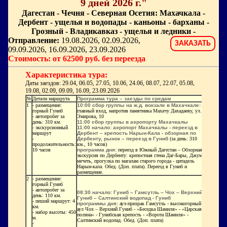
9 дней 2026 г."
Дагестан - Чечня - Северная Осетия: Махачкала -
Дербент - ущелья и водопады - каньоны - барханы -
Грозный - Владикавказ - ущелья и ледники -
Отправление:
19.08.2026, 02.09.2026,
ЗАКАЗАТЬ
09.09.2026, 16.09.2026, 23.09.2026
Стоимость: от 62500 руб. без переезда
Характеристика тура:
Даты заездов: 29.04, 06.05, 27.05, 10.06, 24.06, 08.07, 22.07, 05.08,
19.08, 02.09, 09.09, 16.09, 23.09.2026
№
Детали маршрута
Программа тура – заезды по средам
1
- размещение:
10:00 сбор группы на ж.д. вокзале в Махачкале:
горный Гуниб
главный вход, напротив памятника Махачу Дахадаеву, ул.
- автопробег за
Эмирова, 10
день: 310 км.
11:00 сбор группы в аэропорту Махачкалы
- экскурсионный
11:00 начало: аэропорт Махачкалы - переезд в
маршрут
Дербент – крепость Нарын-Кала - обзорная по
-
Дербенту, рынок – переезд в Гуниб
(за день: 310
продолжительность:
км., 10 часов)
10 часов
программа дня:
переезд в Южный Дагестан – Обзорная
экскурсия по Дербенту: крепостная стена Даг-Бары, Джума-
мечеть, прогулка по магалам старого города - цитадель
Нарын-кала. Обед. (Доп. плата). Переезд в Гуниб и
размещение.
2
- размещение:
горный Гуниб
- автопробег за
08:30 начало: Гуниб – Гамсутль – Чох – Верхний
день: 110 км.
Гуниб – Салтинский водопад - Гуниб
- пеший маршрут: 4
программы дня:
аул-призрак Гамсутль - высокогорный
км.
аул Чох – Верхний Гуниб - «Беседка Шамиля» - «Царская
- набор высоты: 450
поляна» - Гунибская крепость - «Ворота Шамиля» -
м.
Салтинский водопад. Обед. (Доп. плата)
-