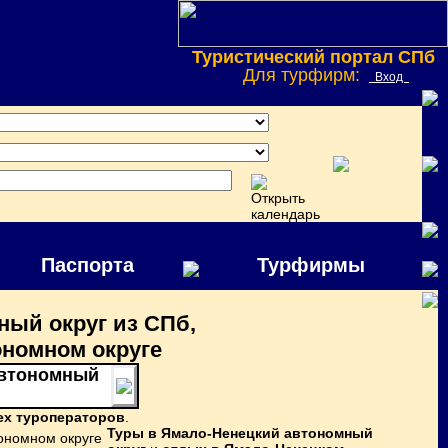
Туристический портал СПб
Для турфирм:
Вход
Паспорта
Турфирмы
ый округ из СПб,
ономном округе
автономный
ех туроператоров
.
Туры в Ямало-Ненецкий автономный