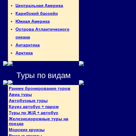
Центральная Америка
Карибский бассейн
Южная Америка
Острова Атлантического
океана
Антарктика
Арктика
Туры по видам
Раннее бронирование туров
Авиа туры
Автобусные туры
Круиз автобус + паром
Туры по Ж/Д + автобус
Железнодорожные туры на
поезде
Морские круизы
Речные круизы