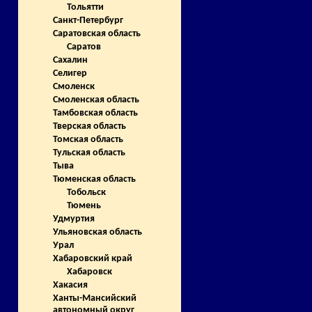
Тольятти
Санкт-Петербург
Саратовская область
Саратов
Сахалин
Селигер
Смоленск
Смоленская область
Тамбовская область
Тверская область
Томская область
Тульская область
Тыва
Тюменская область
Тобольск
Тюмень
Удмуртия
Ульяновская область
Урал
Хабаровский край
Хабаровск
Хакасия
Ханты-Мансийский
автономный округ