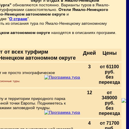
округ
и
отдых в Ямало-Ненецком
урга"
обновляются постоянно. Варианты туров в Ямало-
я турфирмами самостоятельно.
Отели Ямало-Ненецкого
о-Ненецком автономном округе
и
дке "
О стране
".
ть из описания тура по Ямало-Ненецкому автономному
цком автономном округе
находятся в описаниях программ.
г от всех турфирм
Дней
Цены
-Ненецком автономном округе
3
от 61100
руб.
т не просто этнографическое
без
рсионные туры.
переезда
12
от
349000
у и территории природного парка
руб.
чной точки Европы. Подниметесь к
зажами заповедной тундры.
без
переезда
4
от 71700
руб.