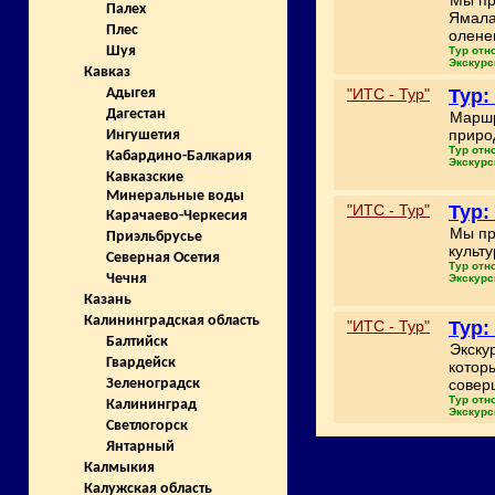
Мы пр
Палех
Ямала
Плес
олене
Шуя
Тур отн
Экскурс
Кавказ
"ИТС - Тур"
Тур:
Адыгея
Дагестан
Маршр
приро
Ингушетия
Тур отн
Кабардино-Балкария
Экскурс
Кавказские
Минеральные воды
"ИТС - Тур"
Тур:
Карачаево-Черкесия
Мы пр
Приэльбрусье
культ
Северная Осетия
Тур отн
Чечня
Экскурс
Казань
Калининградская область
"ИТС - Тур"
Тур:
Балтийск
Экску
Гвардейск
которы
совер
Зеленоградск
Тур отн
Калининград
Экскурс
Светлогорск
Янтарный
Калмыкия
Калужская область