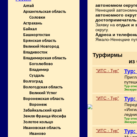
автономном округ
Алтай
Ненецкий автономны
Архангельская область
автономного округ
Соловки
достопримечатель
Астрахань
Заявку на
отдых и 
Байкал
округу.
Адреса и телефон
Башкортостан
Ямало-Ненецкие пут
Брянская область
Великий Новгород
Владивосток
Турфирмы
Владимирская область
из
Боголюбово
Владимир
"ИТС - Тур"
Тур:
Суздаль
Пригл
Волгоград
путеш
Тур отн
Вологодская область
Экскурс
Великий Устюг
"ИТС - Тур"
Тур:
Воронежская область
Перед
Воронеж
«Инги
Забайкальский край
ледни
Земля Франца-Иосифа
Тур отн
Золотое кольцо
Экскурс
Ивановская область
"ИТС - Тур"
Тур:
Иваново