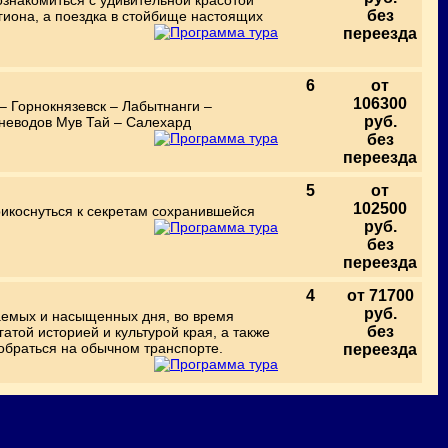
знакомиться с удивительной красотой
без
иона, а поездка в стойбище настоящих
переезда
6
от
106300
– Горнокнязевск – Лабытнанги –
руб.
неводов Мув Тай – Салехард
без
переезда
5
от
102500
икоснуться к секретам сохранившейся
руб.
.
без
переезда
4
от 71700
руб.
аемых и насыщенных дня, во время
без
атой историей и культурой края, а также
обраться на обычном транспорте.
переезда