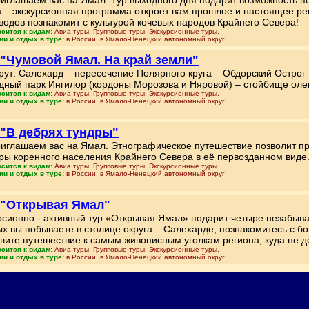
иглашаем вас на Ямал. Тур выходного дня подарит возможность по
 – экскурсионная программа откроет вам прошлое и настоящее рег
водов познакомит с культурой кочевых народов Крайнего Севера!
осится к видам:
Авиа туры. Групповые туры. Экскурсионные туры.
ии и отдых в туре:
в России, в Ямало-Ненецкий автономный округ
 "Чумовой Ямал. На край земли"
ут: Салехард – пересечение Полярного круга – Обдорский Острог 
дный парк Ингилор (кордоны Морозова и Няровой) – стойбище оле
осится к видам:
Авиа туры. Групповые туры. Экскурсионные туры.
ии и отдых в туре:
в России, в Ямало-Ненецкий автономный округ
 "В дебрях тундры"
иглашаем вас на Ямал. Этнографическое путешествие позволит пр
уры коренного населения Крайнего Севера в её первозданном виде
осится к видам:
Авиа туры. Групповые туры. Экскурсионные туры.
ии и отдых в туре:
в России, в Ямало-Ненецкий автономный округ
 "Открывая Ямал"
рсионно - активный тур «Открывая Ямал» подарит четыре незабыв
х вы побываете в столице округа – Салехарде, познакомитесь с бог
шите путешествие к самым живописным уголкам региона, куда не д
осится к видам:
Авиа туры. Групповые туры. Экскурсионные туры.
ии и отдых в туре:
в России, в Ямало-Ненецкий автономный округ