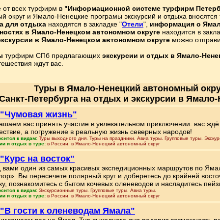
е
от всех турфирм в
"Информационной системе турфирм Петерб
й округ и Ямало-Ненецкие програмы экскурсий и отдыха вносятс
а для отдыха
находятся в закладке "
Отели
",
информация о Ямал
ностях в Ямало-Ненецком автономном округе
находится в закла
экскурсии в Ямало-Ненецком автономном округе
можно отправи
ы
турфирм СПб предлагающих
экскурсии и отдых в Ямало-Нене
ешествия ждут вас.
Туры в Ямало-Ненецкий автономный окру
 Санкт-Петербурга на отдых и экскурсии в Ямало
 "Чумовая жизнь"
ашаем вас принять участие в увлекательном приключении: вас ждё
ествие, а погружение в реальную жизнь северных народов!
осится к видам:
Туры выходного дня. Туры на праздники. Авиа туры. Групповые туры. Экску
ии и отдых в туре:
в России, в Ямало-Ненецкий автономный округ
 "Курс на восток"
 вами один из самых красивых экспедиционных маршрутов по Ямал
лор». Вы пересечете полярный круг и доберетесь до крайней восто
ку, познакомитесь с бытом кочевых оленеводов и насладитесь пей
осится к видам:
Экскурсионные туры. Групповые туры. Авиа туры.
ии и отдых в туре:
в России, в Ямало-Ненецкий автономный округ
 "В гости к оленеводам Ямала"