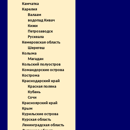
Камчатка
Карелия
Валаам
водопад Кивач
Кижи
Петрозаводск
Рускеала
Кемеровская область
Шерегеш
Колыма
Магадан
Кольский полуостров
Командорские острова
Кострома
Краснодарский край
Красная поляна
Кубань
Сочи
Красноярский край
Крым
Курильские острова
Курская область
Ленинградская область