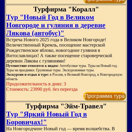
Турфирма "Коралл"
Тур "Новый Год в Великом
Новгороде и гуляния в деревне
Лякова (автобус)"
Встреча Нового 2025 года в Великом Новгороде!
Величественный Кремль, посещение мастерской
Рождественское яблоко, новогодние гуляния в
Витославлицах! А также посещение староверческой
деревни Лякова с гуляниями!
Путешествие относится к видам:
Автобусные туры. Туры на Новый год.
Туры на праздники. Групповые туры. Экскурсионные туры.
Экскурсии и отдых в туре:
в России, в Великий Новгород, в Новгородскую
область
Продолжительность в днях: 3
Стоимость: 23990 руб. без переезда
Программа тура
Турфирма "Эйм-Травел"
Тур "Яркий Новый Год в
Боровичах!"
На Новгородчине Новый год — время волшебства. В