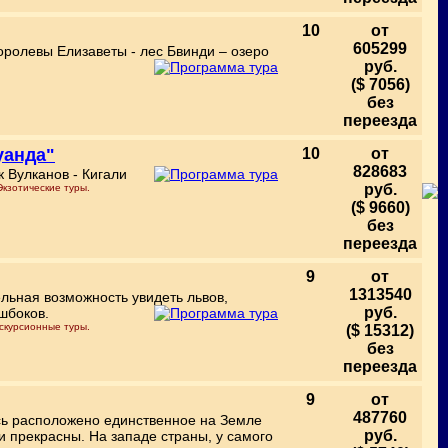
10
от
605299
оролевы Елизаветы - лес Бвинди – озеро
руб.
.
($ 7056)
без
переезда
уанда"
10
от
828683
 Вулканов - Кигали
руб.
кзотические туры.
($ 9660)
без
переезда
9
от
1313540
льная возможность увидеть львов,
руб.
шбоков.
скурсионные туры.
($ 15312)
без
переезда
9
от
487760
сь расположено единственное на Земле
руб.
 прекрасны. На западе страны, у самого