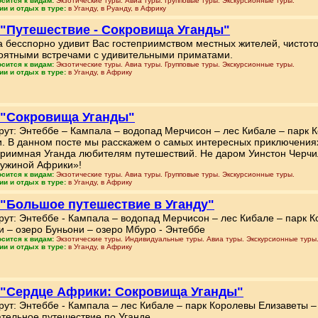
осится к видам:
Экзотические туры. Авиа туры. Групповые туры. Экскурсионные туры.
ии и отдых в туре:
в Уганду, в Руанду, в Африку
 "Путешествие - Сокровища Уганды"
а бесспорно удивит Вас гостеприимством местных жителей, чистото
оятными встречами с удивительными приматами.
осится к видам:
Экзотические туры. Авиа туры. Групповые туры. Экскурсионные туры.
ии и отдых в туре:
в Уганду, в Африку
 "Сокровища Уганды"
ут: Энтеббе – Кампала – водопад Мерчисон – лес Кибале – парк К
и. В данном посте мы расскажем о самых интересных приключения
приимная Уганда любителям путешествий. Не даром Уинстон Черчи
ужиной Африки»!
осится к видам:
Экзотические туры. Авиа туры. Групповые туры. Экскурсионные туры.
ии и отдых в туре:
в Уганду, в Африку
 "Большое путешествие в Уганду"
ут: Энтеббе - Кампала – водопад Мерчисон – лес Кибале – парк 
и – озеро Буньони – озеро Мбуро - Энтеббе
осится к видам:
Экзотические туры. Индивидуальные туры. Авиа туры. Экскурсионные туры
ии и отдых в туре:
в Уганду, в Африку
 "Сердце Африки: Сокровища Уганды"
ут: Энтеббе - Кампала – лес Кибале – парк Королевы Елизаветы –
ательное путешествие по Уганде