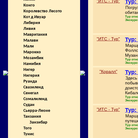
"ИТС - Тур"
Тур:
Конго
Погру
Королевство Лесото
обита
Тур отн
Кот д Ивуар
Экскурс
Либерия
Ливия
Мавритания
"ИТС - Тур"
Тур:
Малави
Маршр
Мали
Фоллс
Марокко
Музан
Мозамбик
Тур отн
Экскурс
Намибия
Нигер
"Коралл"
Тур:
Нигерия
Здесь
Руанда
побыв
Свазиленд
доист
Кибал
Сенегал
Тур отн
Сомалиленд
Экскурс
Судан
"ИТС - Тур"
Тур:
Сьерра-Леоне
Маршр
Танзания
путеш
Занзибар
Тур отн
Того
Экскурс
Тунис