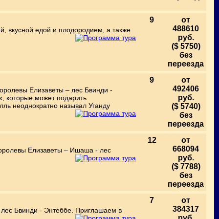
9
от
488610
й, вкусной едой и плодородием, а также
руб.
($ 5750)
без
переезда
9
от
492406
оролевы Елизаветы – лес Бвинди -
руб.
х, которые может подарить
лль неоднократно называл Уганду
($ 5740)
без
переезда
12
от
668094
Королевы Елизаветы – Ишаша - лес
руб.
.
($ 7788)
без
переезда
7
от
384317
 лес Бвинди - Энтеббе. Приглашаем в
руб.