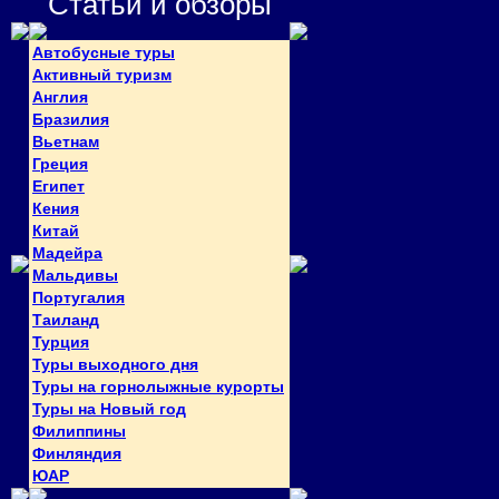
Статьи и обзоры
Автобусные туры
Активный туризм
Англия
Бразилия
Вьетнам
Греция
Египет
Кения
Китай
Мадейра
Мальдивы
Португалия
Таиланд
Турция
Туры выходного дня
Туры на горнолыжные курорты
Туры на Новый год
Филиппины
Финляндия
ЮАР