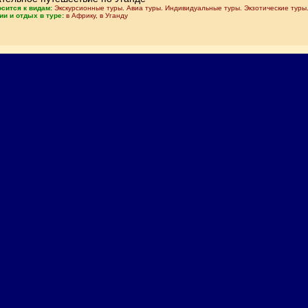
осится к видам:
Экскурсионные туры. Авиа туры. Индивидуальные туры. Экзотические туры
ии и отдых в туре:
в Африку, в Уганду