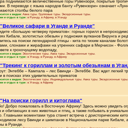
ора поднимаются величественные горы Рувензори, покрытые троп
ми. В переводе с языка народов банту «Рувензори» означает «Лунн
маются столбы белого пара
осится к видам:
Авиа туры. Групповые туры. Экскурсионные туры.
ии и отдых в туре:
в Руанду, в Африку, в Уганду
 "Великое сафари в Уганде и Руанде"
идите «Большую четверку приматов»: горных горилл в непроходимо
лях Кибале, золотистых обезьян у подножия вулканов Вирунга и ре
витесь на поиски легендарной птицы - кита по тихим каналам бол
вами, слонами и жирафами на утренних сафари в Мерчисон - Фоллс
вете к грохочущему водопаду,
осится к видам:
Экзотические туры. Авиа туры. Экскурсионные туры.
ии и отдых в туре:
в Уганду, в Руанду, в Африку
 "Трекинг к гориллам и золотым обезьянам в Уган
ут: Энтеббе – Кампала – лес Бвинди - Энтеббе. Вас ждет легкий 
и в поисках этих удивительных приматов
осится к видам:
Экзотические туры. Индивидуальные туры. Авиа туры. Экскурсионные туры
ии и отдых в туре:
в Уганду, в Африку
 "На поиски горилл и китоглава"
о! Добро пожаловать в Восточную Африку! Здесь можно увидеть 
в и обитающих в них животных и птиц, а также побывать в уникальн
о. Главными моментами тура станет встреча с доисторическим кит
ходимом лесу Бвинди и шимпанзе в Национальном парке Кибале, а
ны в Руанде.