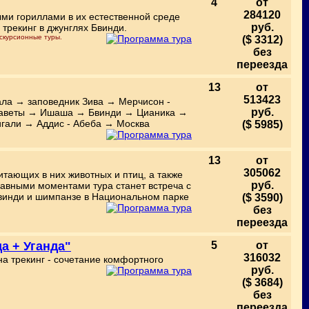
4
от
284120
ыми гориллами в их естественной среде
руб.
трекинг в джунглях Бвинди.
скурсионные туры.
($ 3312)
без
переезда
13
от
513423
ла → заповедник Зива → Мерчисон -
руб.
заветы → Ишаша → Бвинди → Цианика →
гали → Аддис - Абеба → Москва
($ 5985)
13
от
305062
тающих в них животных и птиц, а также
руб.
лавными моментами тура станет встреча с
винди и шимпанзе в Национальном парке
($ 3590)
без
переезда
а + Уганда"
5
от
316032
а трекинг - сочетание комфортного
руб.
.
($ 3684)
без
переезда