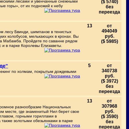
ическими лесами и увенчанные снежными
($ 5740)
ые горы», от их подножий к небу
без
переезда
13
от
494049
м лесу Бвинди, шимпанзе в тенистых
руб.
дких колобусов, мелькающих в кронах. Вы
ота Мабамба. Пройдете по саванне рядом
($ 5985)
 и в парке Королевы Елизаветы.
де"
5
от
340738
трекинг по холмам, покрытым дождевыми
руб.
.
($ 3972)
без
переезда
13
от
307968
огромное разнообразие Национальных
руб.
ом месте, где знаменитый Нил берет свое
оглавом, горными гориллами в
($ 3590)
 также золотыми обезьянками в парке
без
переезда