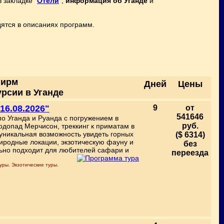
 закладке "
Отели
",
информация об Уганде
и
ятся в описаниях программ.
фирм
Дней
Цены
урсии в Уганде
 16.08.2026"
9
от
541646
о Уганда и Руанда с погружением в
руб.
допад Мерчисон, треккинг к приматам в
уникальная возможность увидеть горных
($ 6314)
иродные локации, экзотическую фауну и
без
ьно подходит для любителей сафари и
переезда
уры. Экзотические туры.