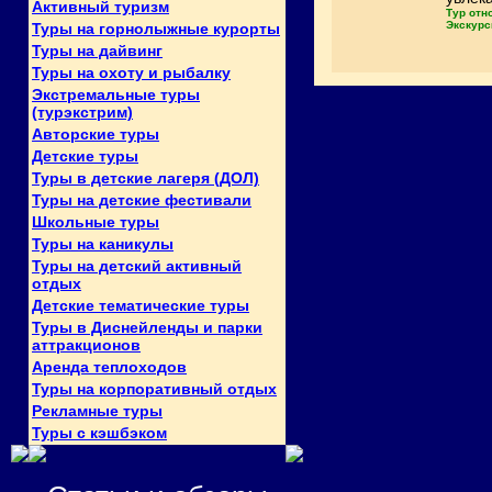
Активный туризм
Тур отн
Экскурс
Туры на горнолыжные курорты
Туры на дайвинг
Туры на охоту и рыбалку
Экстремальные туры
(турэкстрим)
Авторские туры
Детские туры
Туры в детские лагеря (ДОЛ)
Туры на детские фестивали
Школьные туры
Туры на каникулы
Туры на детский активный
отдых
Детские тематические туры
Туры в Диснейленды и парки
аттракционов
Аренда теплоходов
Туры на корпоративный отдых
Рекламные туры
Туры с кэшбэком