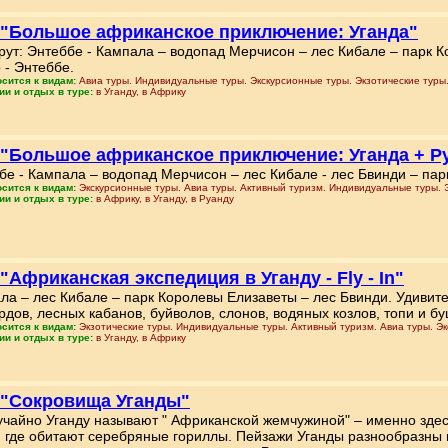
 "Большое африканское приключение: Уганда"
ут: Энтеббе - Кампала – водопад Мерчисон – лес Кибале – парк К
 - Энтеббе.
осится к видам:
Авиа туры. Индивидуальные туры. Экскурсионные туры. Экзотические туры
ии и отдых в туре:
в Уганду, в Африку
 "Большое африканское приключение: Уганда + Р
бе - Кампала – водопад Мерчисон – лес Кибале - лес Бвинди – парк
осится к видам:
Экскурсионные туры. Авиа туры. Активный туризм. Индивидуальные туры. Э
ии и отдых в туре:
в Африку, в Уганду, в Руанду
 "Африканская экспедиция в Уганду - Fly - In"
ла – лес Кибале – парк Королевы Елизаветы – лес Бвинди. Удивите
дов, лесных кабанов, буйволов, слонов, водяных козлов, топи и бу
осится к видам:
Экзотические туры. Индивидуальные туры. Активный туризм. Авиа туры. Эк
ии и отдых в туре:
в Уганду, в Африку
 "Сокровища Уганды"
учайно Уганду называют " Африканской жемчужиной" – именно зде
, где обитают серебряные гориллы. Пейзажи Уганды разнообразны и