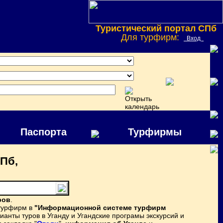
Туристический портал СПб
Для турфирм:
Вход
Паспорта
Турфирмы
СПб,
ров
.
 турфирм в
"Информационной системе турфирм
анты туров в Уганду и Угандские програмы экскурсий и