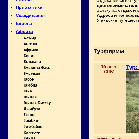
отдыха вносятся т
достопримечательн
Прибалтика
Заявку на
отдых и 
Адреса и телефон
Скандинавия
Угандские путешеств
Европа
Африка
Алжир
Ангола
Турфирмы
Африка
Бенин
Ботсвана
"Иволга-
Тур:
Буркина Фасо
СПБ"
Бурунди
Габон
Гамбия
Гана
Гвинея
Гвинея-Биссау
Джибути
Египет
Замбия
Зимбабве
Камерун
Кения