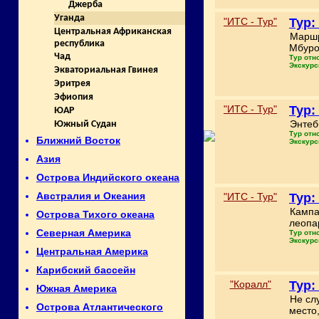
Джерба
Уганда
"ИТС - Тур"
Тур:
Центральная Африканская
Маршр
республика
Мбуро
Чад
Тур отн
Экскурс
Экваториальная Гвинея
Эритрея
Эфиопия
"ИТС - Тур"
Тур:
ЮАР
Энтеб
Южный Судан
Тур отн
Ближний Восток
Экскурс
Азия
Острова Индийского океана
Австралия и Океания
"ИТС - Тур"
Тур:
Кампа
Острова Тихого океана
леопар
Северная Америка
Тур отн
Экскурс
Центральная Америка
Карибский бассейн
"Коралл"
Тур:
Южная Америка
Не сл
Острова Атлантического
место