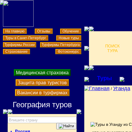
На главную
Отзывы
Обучение
Туры в Санкт-Петербург
Новые туры
Турфирмы России
Турфирмы Петербурга
ПОИСК
ТУРА
Страхование
Фотоконкурс
Медицинская страховка
Туры
Защита прав туристов
Главная
Уганда
/
Вакансии в турфирмах
География туров
Россия