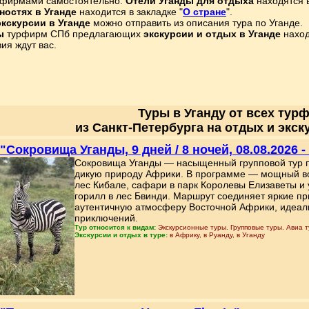
урфирмами самостоятельно.
Отели Уганды для отдыха
находятся в
остях в Уганде
находится в закладке "
О стране
".
экскурсии в Уганде
можно отправить из описания тура по Уганде.
ы
турфирм СПб предлагающих
экскурсии и отдых в Уганде
наход
ия ждут вас.
Туры в Уганду от всех тур
из Санкт-Петербурга на отдых и экск
 "Сокровища Уганды, 9 дней / 8 ночей, 08.08.2026 -
Сокровища Уганды — насыщенный групповой тур п
дикую природу Африки. В программе — мощный во
лес Кибале, сафари в парк Королевы Елизаветы и 
горилл в лес Бвинди. Маршрут соединяет яркие пр
аутентичную атмосферу Восточной Африки, идеал
приключений.
Тур относится к видам:
Экскурсионные туры. Групповые туры. Авиа т
Экскурсии и отдых в туре:
в Африку, в Руанду, в Уганду