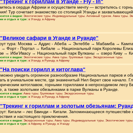
 "Трекинг к гориллам в Уганде - Fly - In"
зитесь в сердце Африки и осуществите мечту — встретьтесь с горн
ния! Тур сочетает знакомство со столицей Уганды и захватывающий 
осится к видам:
Экзотические туры. Индивидуальные туры. Активный туризм. Авиа туры. Эк
ии и отдых в туре:
в Уганду, в Африку
 "Великое сафари в Уганде и Руанде"
ут тура: Москва → Аддис - Абеба → Энтеббе → Мабамба → Кампа
 → Форт - Портал → Кибале → Национальный парк Королевы Ели
зе → Иби’Ивасу → Национальный парк Вулканы → озеро Киву → Ки
осится к видам:
Экзотические туры. Авиа туры. Групповые туры. Экскурсионные туры.
ии и отдых в туре:
в Уганду, в Руанду, в Африку
 "На поиски горилл и китоглава"
 можно увидеть огромное разнообразие Национальных парков и оби
ать в уникальном месте, где знаменитый Нил берет свое начало. Г
орическим китоглавом, горными гориллами в непроходимом лесу Б
е, а также золотыми обезьянками в парке Вулканы в Руанде.
осится к видам:
Авиа туры. Групповые туры. Экскурсионные туры.
ии и отдых в туре:
в Уганду, в Руанду, в Африку
 "Трекинг к гориллам и золотым обезьянам: Руанд
ут: Кигали – лес Бвинди – Кигали. Запоминающееся путешествbе н
ествия и настоящего приключения.
осится к видам:
Экскурсионные туры. Авиа туры. Индивидуальные туры. Экзотические туры
ии и отдых в туре:
в Африку, в Руанду, в Уганду