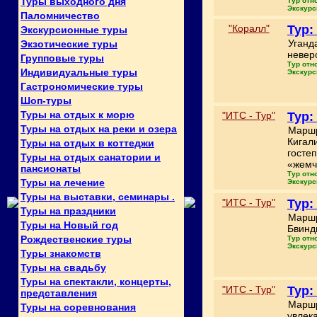
Туры выходного дня
Тур отн
Экскурс
Паломничество
"Коралл"
Тур:
Экскурсионные туры
Уганд
Экзотические туры
невер
Групповые туры
Тур отн
Индивидуальные туры
Экскурс
Гастрономические туры
Шоп-туры
Туры на отдых к морю
"ИТС - Тур"
Тур:
Туры на отдых на реки и озера
Маршр
Кигал
Туры на отдых в коттеджи
госте
Туры на отдых санатории и
«жемч
пансионаты
Тур отн
Туры на лечение
Экскурс
Туры на выставки, семинары .
"ИТС - Тур"
Тур:
Туры на праздники
Маршр
Туры на Новый год
Бвинд
Рождественские туры
Тур отн
Экскурс
Туры знакомств
Туры на свадьбу
Туры на спектакли, концерты,
"ИТС - Тур"
Тур:
представления
Маршр
Туры на соревнования
увлек