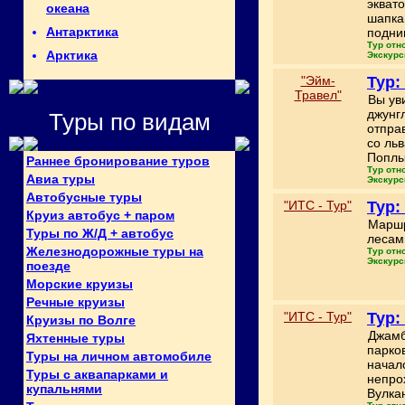
экват
океана
шапка
Антарктика
подни
Тур отн
Арктика
Экскурс
"Эйм-
Тур:
Травел"
Вы ув
джунг
Туры по видам
отпра
со ль
Поплы
Раннее бронирование туров
Тур отн
Авиа туры
Экскурс
Автобусные туры
"ИТС - Тур"
Тур:
Круиз автобус + паром
Маршр
Туры по Ж/Д + автобус
лесам
Железнодорожные туры на
Тур отн
Экскурс
поезде
Морские круизы
Речные круизы
"ИТС - Тур"
Тур:
Круизы по Волге
Джамб
Яхтенные туры
парко
Туры на личном автомобиле
начал
Туры с аквапарками и
непро
купальнями
Вулка