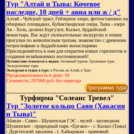
Тур "Алтай и Тыва: Кочевое
наследие, 10 дней + авиа или ж / д"
Алтай - Чуйский тракт, Гейзерное озеро, фотоостановки на
обзорных площадках, Куйактанарские озера, Тыва - озеро
Ак - Холь, долина Бургузун, Кызыл, буддийский
монастырь. Вас ждут увлекательные экскурсии и пешие
прогулки по живописным тропам, знакомство с древними
петроглифами и буддийскими монастырями.
Присоединяйтесь к нам для открытия новых горизонтов и
создания незабываемых воспоминаний!
Путешествие относится к видам:
Активный туризм. Групповые туры.
Экскурсионные туры.
Экскурсии и отдых в туре:
в России, на Алтай, в Тыву
Продолжительность в днях: 10
Стоимость: 297000 руб. без переезда
Программа тура
Турфирма "Солеанс Тревел"
Тур "Золотое кольцо Саян (Хакасия
и Тыва)"
Абакан - Саяно - Шушенская ГЭС - музей - заповедник
Шушенское - природный парк «Ергаки» - г. Кызыл (Тыва)
- Дургенский заказник - г. Хайыракан - храмовый