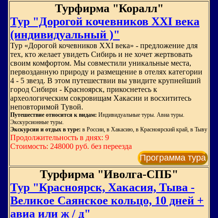
Турфирма "Коралл"
Тур "Дорогой кочевников XXI века
(индивидуальный )"
Тур «Дорогой кочевников XXI века» - предложение для
тех, кто желает увидеть Сибирь и не хочет жертвовать
своим комфортом. Мы совместили уникальные места,
первозданную природу и размещение в отелях категории
4 - 5 звезд. В этом путешествии вы увидите крупнейший
город Сибири - Красноярск, прикоснетесь к
археологическим сокровищам Хакасии и восхититесь
неповторимой Тувой.
Путешествие относится к видам:
Индивидуальные туры. Авиа туры.
Экскурсионные туры.
Экскурсии и отдых в туре:
в России, в Хакасию, в Красноярский край, в Тыву
Продолжительность в днях: 9
Стоимость: 248000 руб. без переезда
Программа тура
Турфирма "Иволга-СПБ"
Тур "Красноярск, Хакасия, Тыва -
Великое Саянское кольцо, 10 дней +
авиа или ж / д"