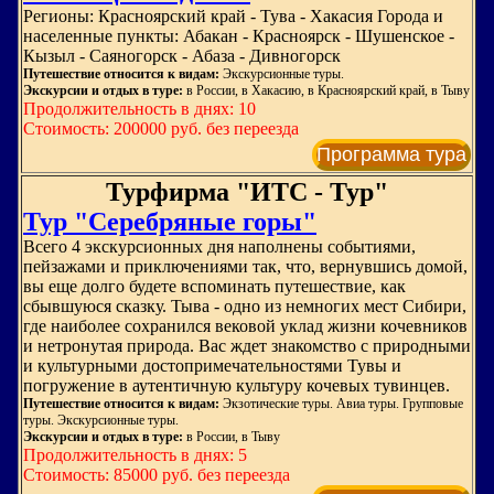
Регионы: Красноярский край - Тува - Хакасия Города и
населенные пункты: Абакан - Красноярск - Шушенское -
Кызыл - Саяногорск - Абаза - Дивногорск
Путешествие относится к видам:
Экскурсионные туры.
Экскурсии и отдых в туре:
в России, в Хакасию, в Красноярский край, в Тыву
Продолжительность в днях: 10
Стоимость: 200000 руб. без переезда
Программа тура
Турфирма "ИТС - Тур"
Тур "Серебряные горы"
Всего 4 экскурсионных дня наполнены событиями,
пейзажами и приключениями так, что, вернувшись домой,
вы еще долго будете вспоминать путешествие, как
сбывшуюся сказку. Тыва - одно из немногих мест Сибири,
где наиболее сохранился вековой уклад жизни кочевников
и нетронутая природа. Вас ждет знакомство с природными
и культурными достопримечательностями Тувы и
погружение в аутентичную культуру кочевых тувинцев.
Путешествие относится к видам:
Экзотические туры. Авиа туры. Групповые
туры. Экскурсионные туры.
Экскурсии и отдых в туре:
в России, в Тыву
Продолжительность в днях: 5
Стоимость: 85000 руб. без переезда