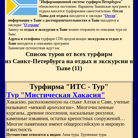
"Информационной системе турфирм Петербурга"
обновляются постоянно. Варианты Тывинские программ и
отдыха вносятся турфирмами самостоятельно.
Отели
Тывы для отдыха
находятся в закладке "
Отели
",
информация о Тыве
и
достопримечательностях в Тыве
находится в
закладке "
О стране
".
Заявку на
отдых и экскурсии в Тыве
можно отправить из описания тура по
Тыве.
Адреса и телефоны
турфирм СПб предлагающих
экскурсии и отдых в
Тыве
находятся в описаниях программ.
Тывинские путешествия ждут вас.
Список туров от всех турфирм
из Санкт-Петербурга на отдых и экскурсии в
Тыве (11)
Турфирма "ИТС - Тур"
Тур "Мистическая Хакасия"
Хакасию, расположенную на стыке Алтая и Саян, ученые
называют «меккой археологии». Многочисленные
курганы, древние поселения, наскальные рисунки,
каменные изваяния, остатки крепостных сооружений…
Многие памятники имеют общероссийскую и мировую
известность
Путешествие относится к видам:
Авиа туры. Групповые туры.