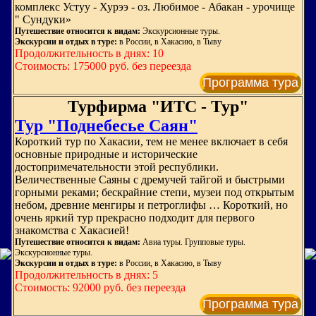
комплекс Устуу - Хурээ - оз. Любимое - Абакан - урочище
" Сундуки»
Путешествие относится к видам:
Экскурсионные туры.
Экскурсии и отдых в туре:
в России, в Хакасию, в Тыву
Продолжительность в днях: 10
Стоимость: 175000 руб. без переезда
Программа тура
Турфирма "ИТС - Тур"
Тур "Поднебесье Саян"
Короткий тур по Хакасии, тем не менее включает в себя
основные природные и исторические
достопримечательности этой республики.
Величественные Саяны с дремучей тайгой и быстрыми
горными реками; бескрайние степи, музеи под открытым
небом, древние менгиры и петроглифы … Короткий, но
очень яркий тур прекрасно подходит для первого
знакомства с Хакасией!
Путешествие относится к видам:
Авиа туры. Групповые туры.
Экскурсионные туры.
Экскурсии и отдых в туре:
в России, в Хакасию, в Тыву
Продолжительность в днях: 5
Стоимость: 92000 руб. без переезда
Программа тура