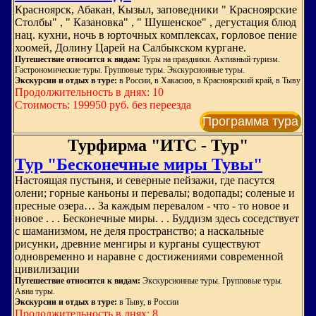
Красноярск, Абакан, Кызыл, заповедники " Красноярские
Столбы" , " Казановка" , " Шушенское" , дегустация блюд
нац. кухни, ночь в юрточных комплексах, горловое пение
хоомей, Долину Царей на Салбыкском кургане.
Путешествие относится к видам:
Туры на праздники. Активный туризм.
Гастрономические туры. Групповые туры. Экскурсионные туры.
Экскурсии и отдых в туре:
в России, в Хакасию, в Красноярский край, в Тыву
Продолжительность в днях: 10
Стоимость: 199950 руб. без переезда
Программа тура
Турфирма "ИТС - Тур"
Тур "Бесконечные миры Тувы"
Настоящая пустыня, и северные пейзажи, где пасутся
олени; горные каньоны и перевалы; водопады; соленые и
пресные озера… За каждым перевалом - что - то новое и
новое . . . Бесконечные миры. . . Буддизм здесь соседствует
с шаманизмом, не деля пространство; а наскальные
рисунки, древние менгиры и курганы существуют
одновременно и наравне с достижениями современной
цивилизации
Путешествие относится к видам:
Экскурсионные туры. Групповые туры.
Авиа туры.
Экскурсии и отдых в туре:
в Тыву, в России
Продолжительность в днях: 8