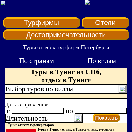
Турфирмы
Отели
Достопримечательности
Туры от всех турфирм Петербурга
По странам
По видам
Туры в Тунис из СПб,
отдых в Тунисе
Выбор туров по видам
Даты отправления:
c
по
Длительность
Показать
Тунис от всех туроператоров
.
Туры в Тунис
и
отдых в Тунисе
от всех турфирм в