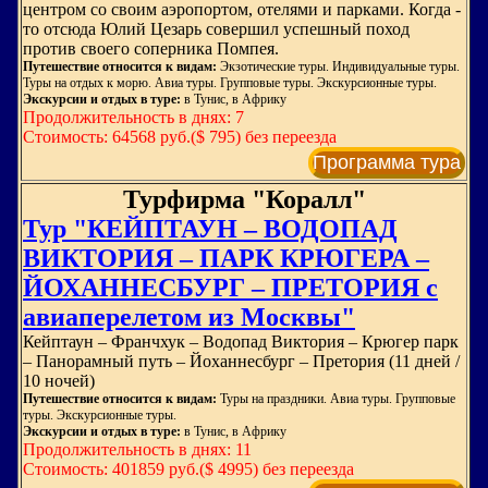
центром со своим аэропортом, отелями и парками. Когда -
то отсюда Юлий Цезарь совершил успешный поход
против своего соперника Помпея.
Путешествие относится к видам:
Экзотические туры. Индивидуальные туры.
Туры на отдых к морю. Авиа туры. Групповые туры. Экскурсионные туры.
Экскурсии и отдых в туре:
в Тунис, в Африку
Продолжительность в днях: 7
Стоимость: 64568 руб.($ 795) без переезда
Программа тура
Турфирма "Коралл"
Тур "КЕЙПТАУН – ВОДОПАД
ВИКТОРИЯ – ПАРК КРЮГЕРА –
ЙОХАННЕСБУРГ – ПРЕТОРИЯ с
авиаперелетом из Москвы"
Кейптаун – Франчхук – Водопад Виктория – Крюгер парк
– Панорамный путь – Йоханнесбург – Претория (11 дней /
10 ночей)
Путешествие относится к видам:
Туры на праздники. Авиа туры. Групповые
туры. Экскурсионные туры.
Экскурсии и отдых в туре:
в Тунис, в Африку
Продолжительность в днях: 11
Стоимость: 401859 руб.($ 4995) без переезда