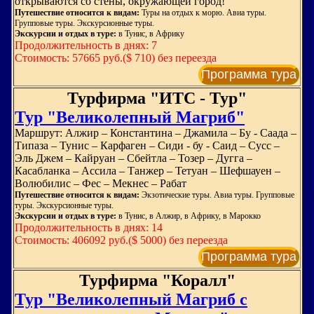
открываются со стены, окружающей город!
Путешествие относится к видам:
Туры на отдых к морю. Авиа туры.
Групповые туры. Экскурсионные туры.
Экскурсии и отдых в туре:
в Тунис, в Африку
Продолжительность в днях: 7
Стоимость: 57665 руб.($ 710) без переезда
Программа тура
Турфирма "ИТС - Тур"
Тур "Великолепный Магриб"
Маршрут: Алжир – Константина – Джамила – Бу - Саада –
Типаза – Тунис – Карфаген – Сиди - бу - Саид – Cуcc –
Эль Джем – Кайруан – Сбейтла – Тозер – Дугга –
Касабланка – Ассила – Танжер – Тетуан – Шефшауен –
Волюбилис – Фес – Мекнес – Рабат
Путешествие относится к видам:
Экзотические туры. Авиа туры. Групповые
туры. Экскурсионные туры.
Экскурсии и отдых в туре:
в Тунис, в Алжир, в Африку, в Марокко
Продолжительность в днях: 14
Стоимость: 406092 руб.($ 5000) без переезда
Программа тура
Турфирма "Коралл"
Тур "Великолепный Магриб с