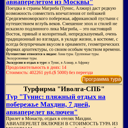
авиаперелетом из Москвы"
Поездка в страны Магриба (Тунис, Алжир) даст редкую
возможность совместить впечатления от пейзажей
Средиземноморского побережья, африканской пустыни с
путешествием вглубь веков. Смешение эпох и стилей не
исказило подлинного лика Магриба, – это настоящий
Восток, пряный и колоритный, непредсказуемый, очень
традиционный во взглядах, в укладе жизни, в костюме, с
всегда безупречным вкусом в орнаменте, геометрических
формах архитектуры, со своим особым чувством времени.
Путешествие относится к видам:
Авиа туры. Групповые туры.
Экскурсионные туры.
Экскурсии и отдых в туре:
в Тунис, в Алжир, в Африку
Продолжительность в днях: 14
Стоимость: 402261 руб.($ 5000) без переезда
Программа тура
Турфирма "Иволга-СПБ"
Тур "Тунис: пляжный отдых на
побережье Махдии, 7 дней,
авиаперелет включен"
Прилет в Монастр, отдых в отелях Махдии.
АВИАПЕРЕЛЕТ ВКЛЮЧЕН В СТОИМОСТЬ ТУРА ИЗ