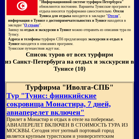
"Информационной системе турфирм Петербурга"
обновляются постоянно. Варианты Тунисские программ и
отдыха вносятся турфирмами самостоятельно.
Отели
Туниса для отдыха
находятся в закладке "
Отели
",
информация о Тунисе
и
достопримечательностях в Тунисе
находится в
закладке "
О стране
".
Заявку на
отдых и экскурсии в Тунисе
можно отправить из описания тура по
Тутису.
Адреса и телефоны
турфирм СПб предлагающих
экскурсии и отдых в
Тунисе
находятся в описаниях программ.
Тунисские путешествия ждут вас.
Список туров от всех турфирм
из Санкт-Петербурга на отдых и экскурсии в
Тунисе (10)
Турфирма "Иволга-СПБ"
Тур "Тунис: финикийские
сокровища Монастира, 7 дней,
авиаперелет включен"
Прилет в Монастир и отдых в отеле на побережье.
АВИАПЕРЕЛЕТ ВКЛЮЧЕН В СТОИМОСТЬ ТУРА ИЗ
МОСКВЫ. Сегодня этот уютный портовый город
является крупным туристским и университетским