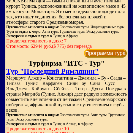
МОСКВЫ Махдия — самый спокойный и аутентичный
курорт Туниса, расположенный на живописном мысе в 45
км к югу от Монастира. Это место идеально подходит для
тех, кто ищет уединения, белоснежных пляжей и
атмосферы старого Средиземноморья.
Путешествие относится к видам:
Экзотические туры. Индивидуальные туры.
Туры на отдых к морю. Авиа туры. Групповые туры. Экскурсионные туры.
Экскурсии и отдых в туре:
в Тунис, в Африку
Продолжительность в днях: 7
Стоимость: 62944 руб.($ 775) без переезда
Программа тура
Турфирма "ИТС - Тур"
Тур "Последний Римлянин"
Маршрут: Алжир – Константина – Джамила – Бу - Саада –
Типаза – Тунис – Карфаген – Сиди - бу - Саид – Cуcc –
Эль Джем – Кайруан – Сбейтла – Тозер – Дугга. Поездка в
страны Магриба (Тунис, Алжир) даст редкую возможность
совместить впечатления от пейзажей Средиземноморского
побережья, африканской пустыни с путешествием вглубь
веков.
Путешествие относится к видам:
Экзотические туры. Авиа туры. Групповые
туры. Экскурсионные туры.
Экскурсии и отдых в туре:
в Тунис, в Алжир, в Африку
Продолжительность в днях: 10