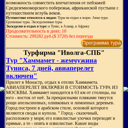
возможность совместить впечатления от пейзажей
Средиземноморского побережья, африканской пустыни с
путешествием вглубь веков.
Путешествие относится к видам:
Туры на отдых к морю. Авиа туры.
Групповые туры. Экскурсионные туры.
Экскурсии и отдых в туре:
в Тунис, в Алжир, в Африку
Продолжительность в днях: 10
Стоимость: 299282 руб.($ 3720) без переезда
Программа тура
Турфирма "Иволга-СПБ"
Тур "Хаммамет - жемчужина
Туниса, 7 дней, авиаперелет
включен"
Прилет в Монастр, отдых в отелях Хаммамета.
АВИАПЕРЕЛЕТ ВКЛЮЧЕН В СТОИМОСТЬ ТУРА ИЗ
МОСКВЫ. Хаммамет находится в 63 км от столицы, на
юго - восток от неё. За прекрасными пляжами тянутся
рощи апельсиновых, оливковых и лимонных деревьев.
Город построен в арабском стиле, основой которого
являются своды и купола. " Город - сказочный,
расположен у моря; его извилистые улочки переходят в
прямые, а те - опять в извилистые. Какие виды