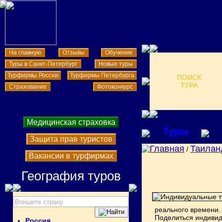
На главную
Отзывы
Обучение
Туры в Санкт-Петербург
Новые туры
Турфирмы России
Турфирмы Петербурга
ПОИСК
ТУРА
Страхование
Фотоконкурс
Медицинская страховка
Туры
Защита прав туристов
Главная
Таилан
/
Вакансии в турфирмах
География туров
реального времени.
Поделиться индивид
Россия