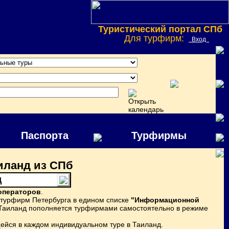
Туристический портал СПб
Для турфирм:
Вход
Паспорта
Турфирмы
иланд из СПб
д
операторов
.
 турфирм Петербурга в едином списке
"Информационной
в Таиланд пополняется турфирмами самостоятельно в режиме
йся в каждом индивидуальном туре в Таиланд.