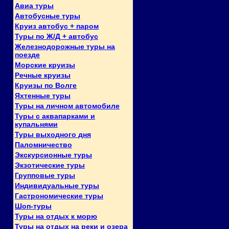
Авиа туры
Автобусные туры
Круиз автобус + паром
Туры по Ж/Д + автобус
Железнодорожные туры на
поезде
Морские круизы
Речные круизы
Круизы по Волге
Яхтенные туры
Туры на личном автомобиле
Туры с аквапарками и
купальнями
Туры выходного дня
Паломничество
Экскурсионные туры
Экзотические туры
Групповые туры
Индивидуальные туры
Гастрономические туры
Шоп-туры
Туры на отдых к морю
Туры на отдых на реки и озера