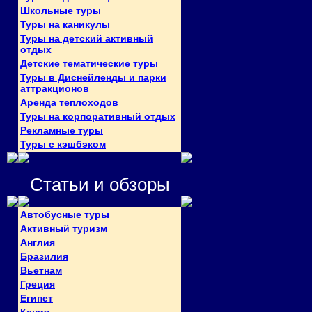
Школьные туры
Туры на каникулы
Туры на детский активный
отдых
Детские тематические туры
Туры в Диснейленды и парки
аттракционов
Аренда теплоходов
Туры на корпоративный отдых
Рекламные туры
Туры с кэшбэком
Статьи и обзоры
Автобусные туры
Активный туризм
Англия
Бразилия
Вьетнам
Греция
Египет