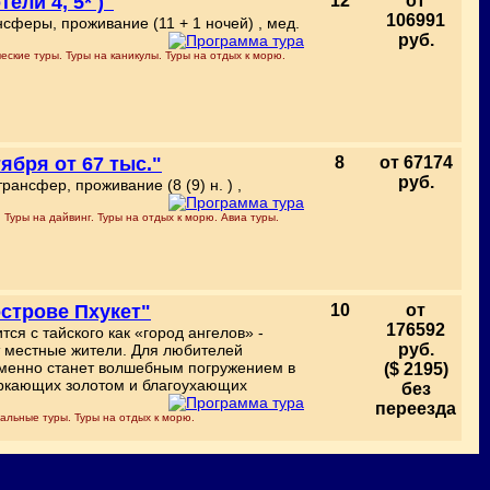
ели 4, 5* )"
12
от
106991
нсферы, проживание (11 + 1 ночей) , мед.
руб.
ские туры. Туры на каникулы. Туры на отдых к морю.
тября от 67 тыс."
8
от 67174
руб.
рансфер, проживание (8 (9) н. ) ,
Туры на дайвинг. Туры на отдых к морю. Авиа туры.
острове Пхукет"
10
от
176592
ся с тайского как «город ангелов» -
руб.
т местные жители. Для любителей
еменно станет волшебным погружением в
($ 2195)
еркающих золотом и благоухающих
без
переезда
альные туры. Туры на отдых к морю.