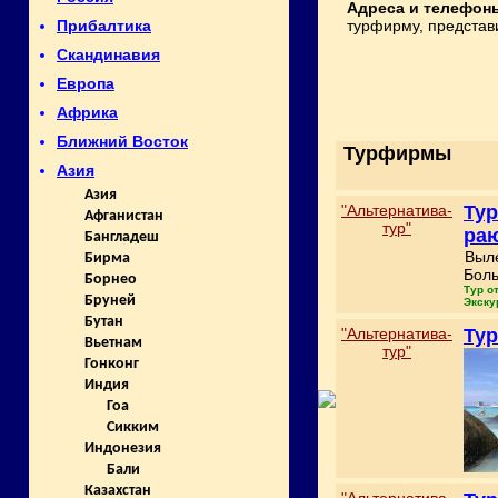
Адреса и телефон
турфирму, представ
Прибалтика
Скандинавия
Европа
Африка
Ближний Восток
Турфирмы
Азия
Азия
"Альтернатива-
Тур
Афганистан
тур"
раю
Бангладеш
Выле
Бирма
Боль
Борнео
Тур о
Бруней
Экску
Бутан
"Альтернатива-
Тур
Вьетнам
тур"
Гонконг
Индия
Гоа
Сикким
Индонезия
Бали
Казахстан