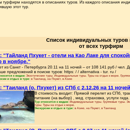
ы
турфирм находятся в описаниях туров. Из каждого описания инди
ившую этот тур.
Список индивидуальных туров 
от всех турфирм
: "Тайланд Пхукет - отели на Као Лаке для споко
 в ноябре."
т из Санкт - Петербурга 20.11 на 11 ночей – от 108 141 руб / чел.
ше предложений в поиске туров: https: / / alternativa - tur. ru /
тносится к видам:
Экзотические туры. Индивидуальные туры. Туры на отдых к морю. Группо
рсии и отдых в туре:
в Таиланд, на Пхукет, в Азию
: "Таиланд (о. Пхукет) из СПб с 2.12.26 на 11 ноче
В стоимость входит: Прямой перелет из СПб, тр
питание (на выбор) , мед. страховка, услуги гида.
Тур относится к видам:
Индивидуальные туры. Групповые туры. Эк
туры. Туры на отдых к морю.
Экскурсии и отдых в туре:
в Азию, на Пхукет, в Таиланд