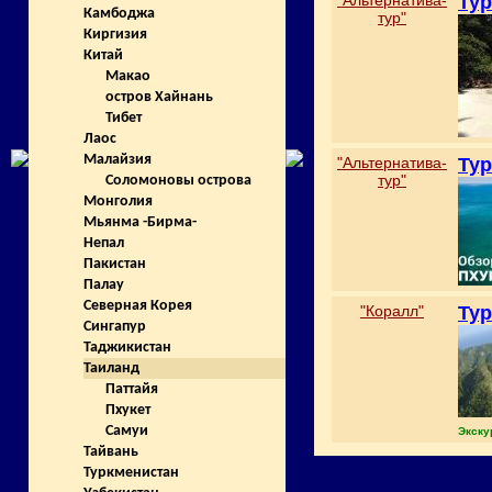
"Альтернатива-
Тур
Камбоджа
тур"
Киргизия
Китай
Макао
остров Хайнань
Тибет
Лаос
Малайзия
"Альтернатива-
Тур
тур"
Соломоновы острова
Монголия
Мьянма -Бирма-
Непал
Пакистан
Палау
Северная Корея
"Коралл"
Тур
Сингапур
Таджикистан
Таиланд
Паттайя
Пхукет
Самуи
Экску
Тайвань
Туркменистан