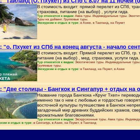
: "Таиланд (О. Пхукет) из СПб с 8.07 на 11 ночей (от
В стоимость входит: прямой перелет из СПб, тра
страховка, питание (на выбор) , услуги гида.
Тур относится к видам:
Авиа туры. Индивидуальные туры. Экзотиче
Туры на дайвинг. Групповые туры.
Экскурсии и отдых в туре:
в Азию, в Таиланд, на Пхукет
: "о. Пхукет из СПб на конец августа - начало сен
В стоимость входит: Прямой перелет из СПб, гр. т
питание (на выбор) , мед. страховка, услуги гида.
Тур относится к видам:
Экзотические туры. Индивидуальные туры. 
Групповые туры.
Экскурсии и отдых в туре:
в Таиланд, на Пхукет, в Азию
: "Две столицы - Бангкок и Сингапур + отдых на 
Название города Бангкока «Крунг Тхеп» переводит
именно так о нем с любовью и гордостью говоря
восточной культуры путешествие в Бангкок непр
загадочный мир древних буддийских храмов, св
ароматными благовониями.
Тур относится к видам:
Экскурсионные туры. Авиа туры. Индивиду
рсии и отдых в туре:
в Сингапур, в Азию, на Пхукет, в Таиланд