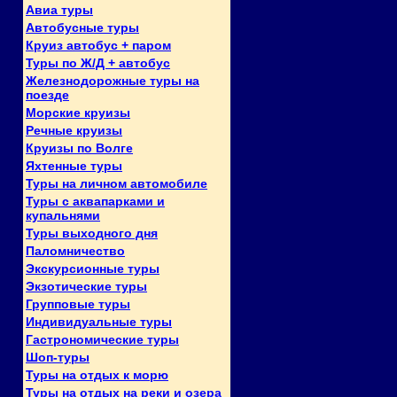
Авиа туры
Автобусные туры
Круиз автобус + паром
Туры по Ж/Д + автобус
Железнодорожные туры на
поезде
Морские круизы
Речные круизы
Круизы по Волге
Яхтенные туры
Туры на личном автомобиле
Туры с аквапарками и
купальнями
Туры выходного дня
Паломничество
Экскурсионные туры
Экзотические туры
Групповые туры
Индивидуальные туры
Гастрономические туры
Шоп-туры
Туры на отдых к морю
Туры на отдых на реки и озера