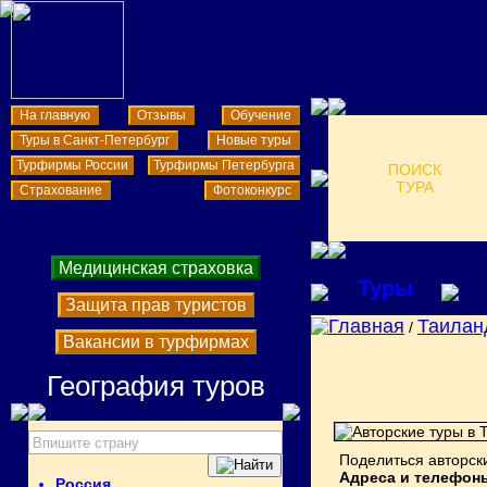
На главную
Отзывы
Обучение
Туры в Санкт-Петербург
Новые туры
Турфирмы России
Турфирмы Петербурга
ПОИСК
ТУРА
Страхование
Фотоконкурс
Медицинская страховка
Туры
Защита прав туристов
Главная
Таилан
/
Вакансии в турфирмах
География туров
Поделиться авторск
Адреса и телефон
Россия