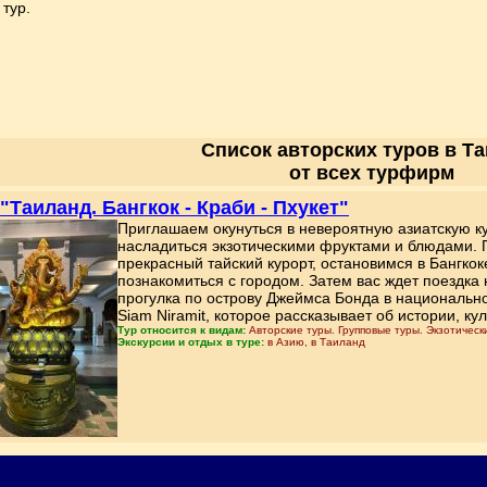
тур.
Список авторских туров в Т
от всех турфирм
 "Таиланд. Бангкок - Краби - Пхукет"
Приглашаем окунуться в невероятную азиатскую ку
насладиться экзотическими фруктами и блюдами. П
прекрасный тайский курорт, остановимся в Бангкок
познакомиться с городом. Затем вас ждет поездка
прогулка по острову Джеймса Бонда в национальн
Siam Niramit, которое рассказывает об истории, ку
Тур относится к видам:
Авторские туры. Групповые туры. Экзотическ
Экскурсии и отдых в туре:
в Азию, в Таиланд