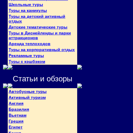
Школьные туры
Туры на каникулы
Туры на детский активный
отдых
Детские тематические туры
Туры в Диснейленды и парки
аттракционов
Аренда теплоходов
Туры на корпоративный отдых
Рекламные туры
Туры с кэшбэком
Статьи и обзоры
Автобусные туры
Активный туризм
Англия
Бразилия
Вьетнам
Греция
Египет