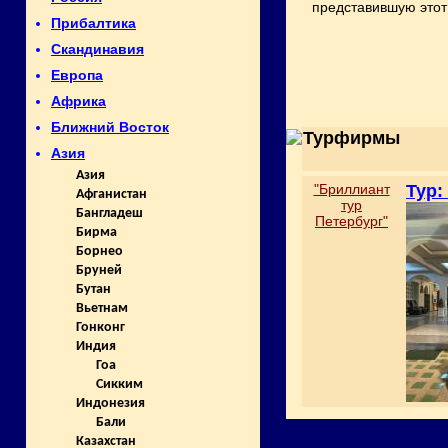
представившую этот 
Прибалтика
Скандинавия
Европа
Африка
Ближний Восток
Турфирмы
Азия
Азия
"Бриллиант
Тур:
Афганистан
тур
Бангладеш
Петербург"
Бирма
Борнео
Бруней
Бутан
Вьетнам
Гонконг
Индия
Гоа
Сикким
Индонезия
Бали
Казахстан