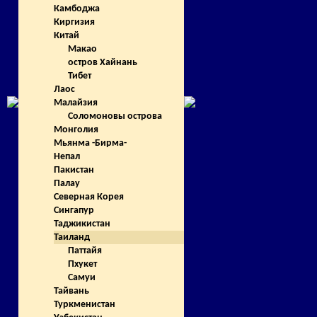
Камбоджа
Киргизия
Китай
Макао
остров Хайнань
Тибет
Лаос
Малайзия
Соломоновы острова
Монголия
Мьянма -Бирма-
Непал
Пакистан
Палау
Северная Корея
Сингапур
Таджикистан
Таиланд
Паттайя
Пхукет
Самуи
Тайвань
Туркменистан