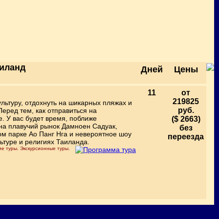
аиланд
Дней
Цены
11
от
219825
льтуру, отдохнуть на шикарных пляжах и
руб.
еред тем, как отправиться на
е. У вас будет время, поближе
($ 2663)
 на плавучий рынок Дамноен Садуак,
без
ом парке Ао Панг Нга и невероятное шоу
переезда
льтуре и религиях Таиланда.
ие туры. Экскурсионные туры.