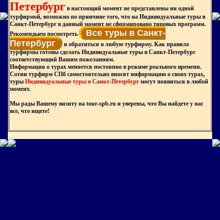
Петербург
в настоящий момент не представлены ни одной
турфирмой, возможно по приичине того, что на Индивидуальные туры в
Санкт-Петербург в данный момент не сформировано типовых программ.
Все туры в Санкт-
Рекомендыем посмотреть
Петербург
и обратиться в любую турфирму. Как правило
турфирмы готовы сделать Индивидуальные туры в Санкт-Петербург
соответствующий Вашим пожеланиям.
Информация о турах меняется постоянно в режиме реального времени.
Сотни турфирм СПб самостоятельно вносят информацию о своих турах,
туры
Индивидуальные туры в Санкт-Петербург
могут появиться в любой
момент.
Мы рады Вашему визиту на tour-spb.ru и уверены, что Вы найдете у нас
все, что ищете!