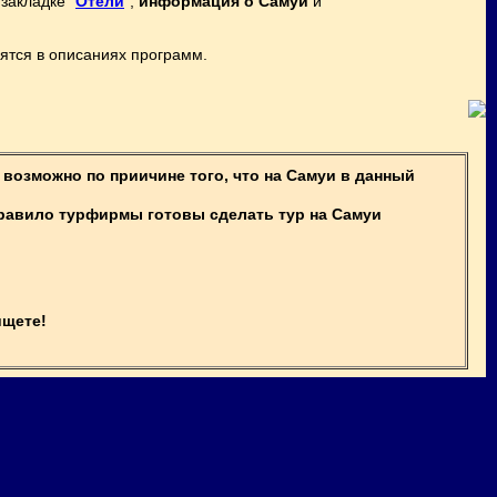
закладке "
Отели
",
информация о Самуи
и
ятся в описаниях программ.
возможно по приичине того, что на Самуи в данный
равило турфирмы готовы сделать тур на Самуи
ищете!