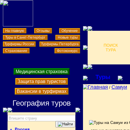
На главную
Отзывы
Обучение
Туры в Санкт-Петербург
Новые туры
Турфирмы России
Турфирмы Петербурга
ПОИСК
ТУРА
Страхование
Фотоконкурс
Медицинская страховка
Туры
Защита прав туристов
Главная
Самуи
/
Вакансии в турфирмах
География туров
Россия