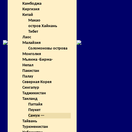
Камбоджа
Киргизия
Китай
Макао
остров Хайнань
Тибет
Лаос
Малайзия
Соломоновы острова
Монголия
Мьянма -Бирма-
Непал
Пакистан
Палау
Северная Корея
Сингапур
Таджикистан
Таиланд
Паттайя
Пхукет
Самуи ---
Тайвань
Туркменистан