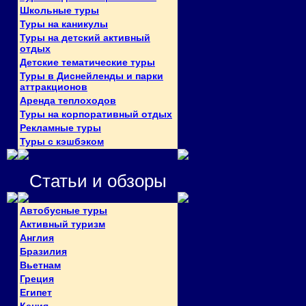
Школьные туры
Туры на каникулы
Туры на детский активный
отдых
Детские тематические туры
Туры в Диснейленды и парки
аттракционов
Аренда теплоходов
Туры на корпоративный отдых
Рекламные туры
Туры с кэшбэком
Статьи и обзоры
Автобусные туры
Активный туризм
Англия
Бразилия
Вьетнам
Греция
Египет