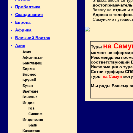
отдыха вносятся т
достопримечатель
Прибалтика
Заявку на
отдых и 
Адреса и телефон
Скандинавия
Самуиские путешест
Европа
Африка
Ближний Восток
на Саму
Азия
Туры
Азия
момент не сформир
Рекомендыем посм
Афганистан
соответствующий 
Бангладеш
Информация о тура
Бирма
Сотни турфирм СПб
Борнео
туры
на Самуи
могу
Бруней
Мы рады Вашему виз
Бутан
Вьетнам
Гонконг
Индия
Гоа
Сикким
Индонезия
Бали
Казахстан