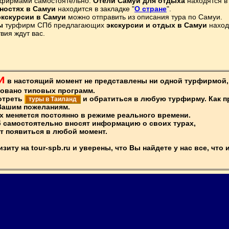
урфирмами самостоятельно.
Отели Самуи для отдыха
находятся в 
ностях в Самуи
находится в закладке "
О стране
".
экскурсии в Самуи
можно отправить из описания тура по Самуи.
ы
турфирм СПб предлагающих
экскурсии и отдых в Самуи
наход
вия ждут вас.
и
в настоящий момент не представлены ни одной турфирмой, 
овано типовых программ.
отреть
и обратиться в любую турфирму. Как п
туры в Таиланд
Вашим пожеланиям.
х меняется постоянно в режиме реального времени.
 самостоятельно вносят информацию о своих турах,
т появиться в любой момент.
иту на tour-spb.ru и уверены, что Вы найдете у нас все, что 