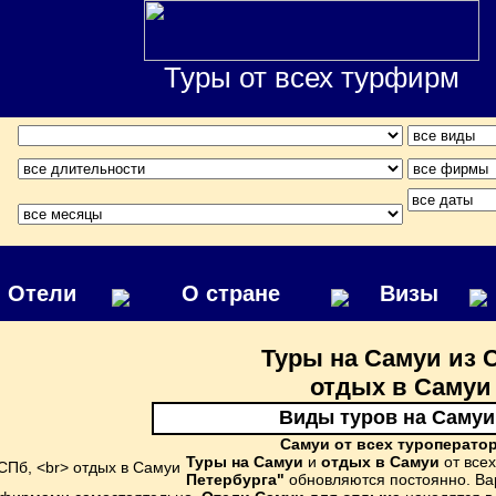
Туры от всех турфирм
Отели
О стране
Визы
Туры на Самуи из 
отдых в Самуи
Виды туров на Самуи
Самуи от всех туроперато
Туры на Самуи
и
отдых в Самуи
от все
Петербурга"
обновляются постоянно. Ва