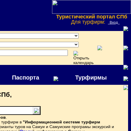
Туристический портал СПб
Для турфирм:
Вход
Паспорта
Турфирмы
СПб,
ров
.
х турфирм в
"Информационной системе турфирм
рианты туров на Самуи и Самуиские програмы экскурсий и