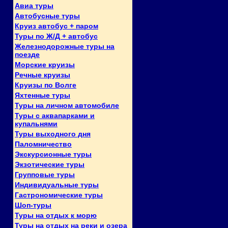
Авиа туры
Автобусные туры
Круиз автобус + паром
Туры по Ж/Д + автобус
Железнодорожные туры на
поезде
Морские круизы
Речные круизы
Круизы по Волге
Яхтенные туры
Туры на личном автомобиле
Туры с аквапарками и
купальнями
Туры выходного дня
Паломничество
Экскурсионные туры
Экзотические туры
Групповые туры
Индивидуальные туры
Гастрономические туры
Шоп-туры
Туры на отдых к морю
Туры на отдых на реки и озера