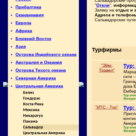
Сальвадорские прог
"
Отели
",
информац
Прибалтика
Заявку на
отдых и 
Адреса и телефон
Скандинавия
Сальвадорские путе
Европа
Африка
Ближний Восток
Азия
Турфирмы
Острова Индийского океана
Австралия и Океания
"Эйм-
Тур:
Травел"
Острова Тихого океана
Маршр
сити 
Северная Америка
Грана
Центральная Америка
дока 
Ембер
Белиз
Тур отн
Гондурас
Экскурс
Коста-Рика
"ИТС - Тур"
Тур:
Мексика
Пригл
Никарагуа
конти
Панама
Амери
Сальвадор
Тур отн
Экскурс
Центральная Америка