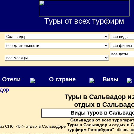
Туры от всех турфирм
Отели
О стране
Визы
дор
Туры в Сальвадор из
отдых в Сальвад
Виды туров в Сальвад
Сальвадор от всех туропера
Туры в Сальвадор
и
отдых в 
турфирм Петербурга"
обновляю