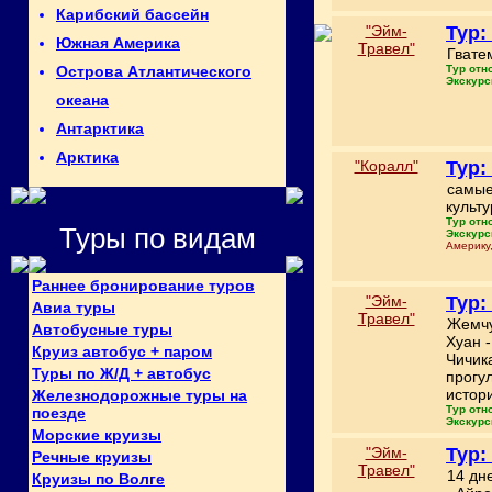
Карибский бассейн
"Эйм-
Тур:
Южная Америка
Травел"
Гвате
Тур отн
Острова Атлантического
Экскурс
океана
Антарктика
Арктика
"Коралл"
Тур:
самые
культу
Тур отн
Туры по видам
Экскурс
Америку,
Раннее бронирование туров
"Эйм-
Тур:
Авиа туры
Травел"
Жемчу
Автобусные туры
Хуан 
Круиз автобус + паром
Чичик
Туры по Ж/Д + автобус
прогу
истор
Железнодорожные туры на
Тур отн
поезде
Экскурс
Морские круизы
"Эйм-
Тур:
Речные круизы
Травел"
14 дне
Круизы по Волге