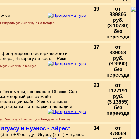
19
от
889866
ночей
руб.
 в Центральную Америку, в Сальвадор
($ 10780)
без
переезда
17
от
339053
 фонд мирового исторического и
руб.
адора, Никарагуа и Коста - Рики.
($ 3990)
альную Америку, в Южную
без
переезда
23
от
1127191
 Гватемалы, основана в 16 веке. Сан
руб.
высокогорный рынок майя -
ивилизации майя. Увлекательная
($ 13655)
ица страны – это парки, площади и
без
переезда
ую Америку, в Гватемалу, в Гондурас, в Панаму
- Игуасу и Буэнос - Айрес"
14
от
378069
 н. ) + Фос - ду - Игуасу (2 н. ) + Буэнос