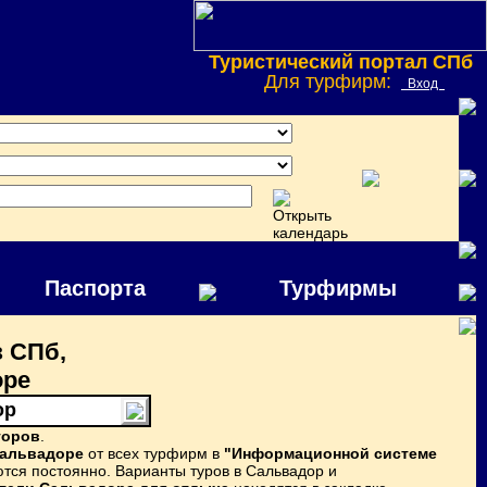
Туристический портал СПб
Для турфирм:
Вход
Паспорта
Турфирмы
 СПб,
оре
ор
торов
.
Сальвадоре
от всех турфирм в
"Информационной системе
тся постоянно. Варианты туров в Сальвадор и