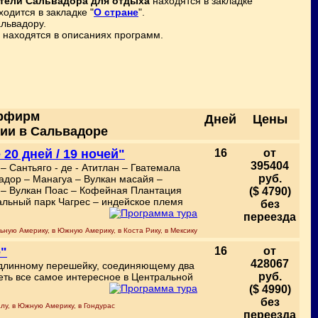
тели Сальвадора для отдыха
находятся в закладке
одится в закладке "
О стране
".
львадору.
находятся в описаниях программ.
урфирм
Дней
Цены
сии в Сальвадоре
0 дней / 19 ночей"
16
от
395404
– Сантьяго - де - Атитлан – Гватемала
руб.
вадор – Манагуа – Вулкан масайя –
ь – Вулкан Поас – Кофейная Плантация
($ 4790)
альный парк Чагрес – индейское племя
без
переезда
льную Америку, в Южную Америку, в Коста Рику, в Мексику
"
16
от
428067
 длинному перешейку, соединяющему два
руб.
деть все самое интересное в Центральной
($ 4990)
без
алу, в Южную Америку, в Гондурас
переезда