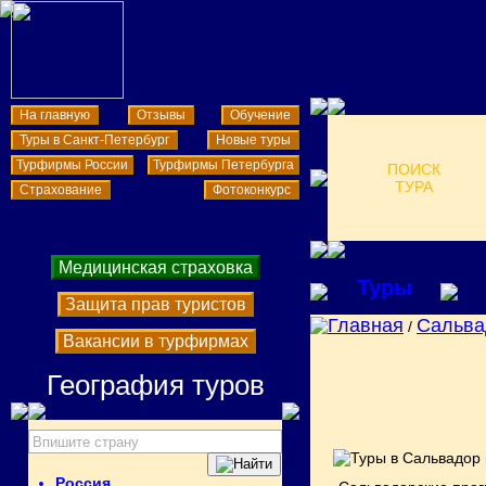
На главную
Отзывы
Обучение
Туры в Санкт-Петербург
Новые туры
Турфирмы России
Турфирмы Петербурга
ПОИСК
ТУРА
Страхование
Фотоконкурс
Медицинская страховка
Туры
Защита прав туристов
Главная
Сальва
/
Вакансии в турфирмах
География туров
Россия