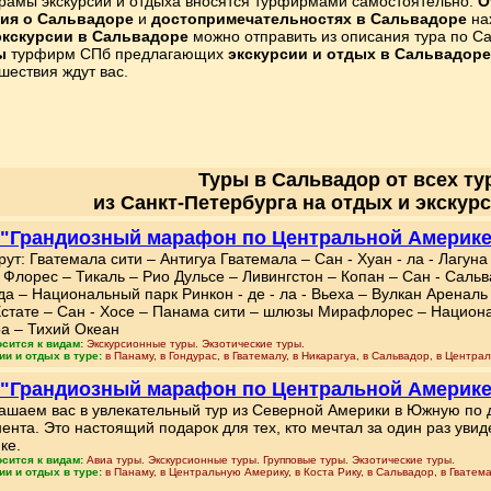
рамы экскурсий и отдыха вносятся турфирмами самостоятельно.
О
ия о Сальвадоре
и
достопримечательностях в Сальвадоре
нах
экскурсии в Сальвадоре
можно отправить из описания тура по Са
ы
турфирм СПб предлагающих
экскурсии и отдых в Сальвадоре
шествия ждут вас.
Туры в Сальвадор от всех т
из Санкт-Петербурга на отдых и экскур
 "Грандиозный марафон по Центральной Америке 2
ут: Гватемала сити – Антигуа Гватемала – Сан - Хуан - ла - Лагуна 
– Флорес – Тикаль – Рио Дульсе – Ливингстон – Копан – Cан - Саль
да – Национальный парк Ринкон - де - ла - Вьеха – Вулкан Аренал
Естате – Сан - Хосе – Панама сити – шлюзы Мирафлорес – Национ
а – Тихий Океан
осится к видам:
Экскурсионные туры. Экзотические туры.
ии и отдых в туре:
в Панаму, в Гондурас, в Гватемалу, в Никарагуа, в Сальвадор, в Центра
 "Грандиозный марафон по Центральной Америке
ашаем вас в увлекательный тур из Северной Америки в Южную по
нента. Это настоящий подарок для тех, кто мечтал за один раз уви
ке.
осится к видам:
Авиа туры. Экскурсионные туры. Групповые туры. Экзотические туры.
ии и отдых в туре:
в Панаму, в Центральную Америку, в Коста Рику, в Сальвадор, в Гватем