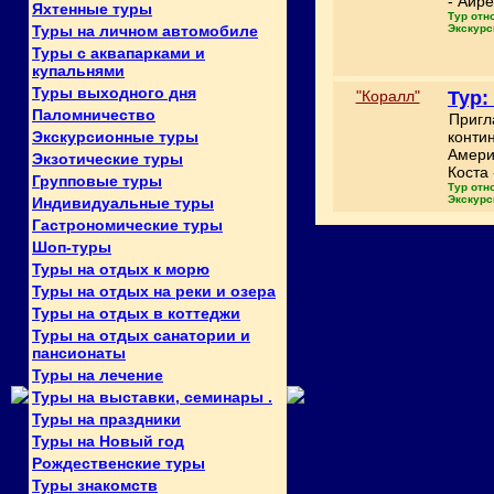
- Айре
Яхтенные туры
Тур отн
Туры на личном автомобиле
Экскурс
Туры с аквапарками и
купальнями
Туры выходного дня
"Коралл"
Тур:
Паломничество
Пригл
Экскурсионные туры
конти
Амери
Экзотические туры
Коста 
Групповые туры
Тур отн
Экскурс
Индивидуальные туры
Гастрономические туры
Шоп-туры
Туры на отдых к морю
Туры на отдых на реки и озера
Туры на отдых в коттеджи
Туры на отдых санатории и
пансионаты
Туры на лечение
Туры на выставки, семинары .
Туры на праздники
Туры на Новый год
Рождественские туры
Туры знакомств