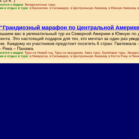
с (3 н. )
осится к видам:
Экскурсионные туры.
ии и отдых в туре:
в Бразилию, в Сальвадор, в Центральную Америку, в Южную Америку, 
 "Грандиозный марафон по Центральной Америке
ашаем вас в увлекательный тур из Северной Америки в Южную по
нента. Это настоящий подарок для тех, кто мечтал за один раз уви
ке. Каждому из участников предстоит посетить 6 стран: Гватемала 
- Рика – Панама.
осится к видам:
Туры на Новый год. Туры на праздники. Авиа туры. Групповые туры. Экскур
ии и отдых в туре:
в Никарагуа, в Сальвадор, в Центральную Америку, в Коста Рику, в Пан