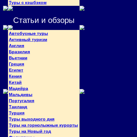
Туры с кэшбэком
Статьи и обзоры
Автобусные туры
Активный туризм
Англия
Бразилия
Вьетнам
Греция
Египет
Кения
Китай
Мадейра
Мальдивы
Португалия
Таиланд
Турция
Туры выходного дня
Туры на горнолыжные курорты
Туры на Новый год