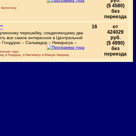
руб.
($ 4580)
в Аргентину
без
переезда
"
16
от
424029
 длинному перешейку, соединяющему два
руб.
деть все самое интересное в Центральной
– Гондурас – Сальвадор – Никарагуа –
($ 4990)
без
сионные туры.
переезда
аму, в Гондурас, в Гватемалу, в Южную Америку