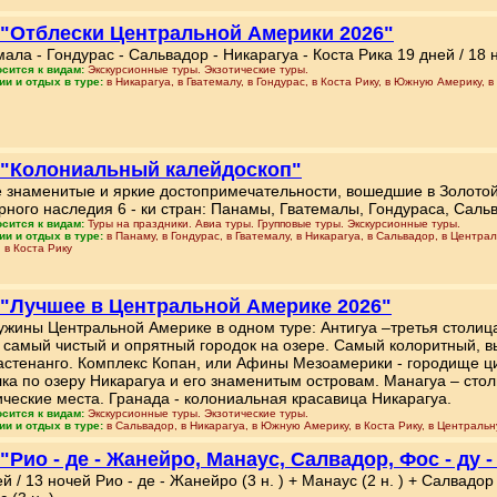
 "Отблески Центральной Америки 2026"
мала - Гондурас - Сальвадор - Никарагуа - Коста Рика 19 дней / 18 
осится к видам:
Экскурсионные туры. Экзотические туры.
ии и отдых в туре:
в Никарагуа, в Гватемалу, в Гондурас, в Коста Рику, в Южную Америку,
 "Колониальный калейдоскоп"
 знаменитые и яркие достопримечательности, вошедшие в Золотой
рного наследия 6 - ки стран: Панамы, Гватемалы, Гондураса, Сальв
осится к видам:
Туры на праздники. Авиа туры. Групповые туры. Экскурсионные туры.
ии и отдых в туре:
в Панаму, в Гондурас, в Гватемалу, в Никарагуа, в Сальвадор, в Центр
 в Коста Рику
 "Лучшее в Центральной Америке 2026"
жины Центральной Америке в одном туре: Антигуа –третья столица
- самый чистый и опрятный городок на озере. Самый колоритный, 
астенанго. Комплекс Копан, или Афины Мезоамерики - городище ц
лка по озеру Никарагуа и его знаменитым островам. Манагуа – стол
ические места. Гранада - колониальная красавица Никарагуа.
осится к видам:
Экскурсионные туры. Экзотические туры.
ии и отдых в туре:
в Сальвадор, в Никарагуа, в Южную Америку, в Коста Рику, в Центральн
 "Рио - де - Жанейро, Манаус, Салвадор, Фос - ду 
й / 13 ночей Рио - де - Жанейро (3 н. ) + Манаус (2 н. ) + Салвадор (3