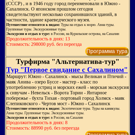
(СССР) , и в 1946 году город переименовали в Южно -
Сахалинск. О японском прошлом сегодня
свидетельствуют несколько сохранившихся зданий, в
частности, здание краеведческого музея.
Путешествие относится к видам:
Туры на отдых к морю. Авиа туры.
Групповые туры. Экскурсионные туры.
Экскурсии и отдых в туре:
в России, на Курильские острова, на Сахалин
Продолжительность в днях: 13
Стоимость: 298000 руб. без переезда
Программа тура
Турфирма "Альтернатива-тур"
Тур "Первое свидание с Сахалином"
Маршрут: Южно - Сахалинск - мысы Великан и Птичий -
маяк Анива - озеро Буссе - мастер - класс по
употреблению устриц и морских ежей - морская экскурсия
к сивучам - Невельск - Ворота Тории - Янтарное
побережье - бухта Тихая - портовый город Холмск - маяк
Слепиковского - Чертов мост - Южно - Сахалинск
Путешествие относится к видам:
Экзотические туры. Туры на каникулы.
Авиа туры. Групповые туры. Экскурсионные туры.
Экскурсии и отдых в туре:
в России, на Сахалин
Продолжительность в днях: 8
Стоимость: 88990 руб. без переезда