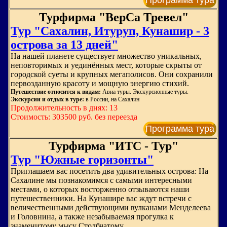
Программа тура
Турфирма "ВерСа Тревел"
Тур "Сахалин, Итуруп, Кунашир - 3
острова за 13 дней"
На нашей планете существует множество уникальных,
неповторимых и уединённых мест, которые скрыты от
городской суеты и крупных мегаполисов. Они сохранили
первозданную красоту и мощную энергию стихий.
Путешествие относится к видам:
Авиа туры. Экскурсионные туры.
Экскурсии и отдых в туре:
в России, на Сахалин
Продолжительность в днях: 13
Стоимость: 303500 руб. без переезда
Программа тура
Турфирма "ИТС - Тур"
Тур "Южные горизонты"
Приглашаем вас посетить два удивительных острова: На
Сахалине мы познакомимся с самыми интересными
местами, о которых восторженно отзываются наши
путешественники. На Кунашире вас ждут встречи с
величественными действующими вулканами Менделеева
и Головнина, а также незабываемая прогулка к
знаменитому мысу Столбчатому.