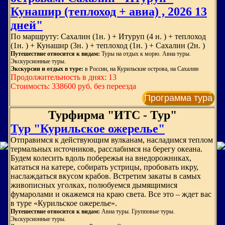
Кунашир (теплоход + авиа) , 2026 13
дней"
По маршруту: Сахалин (1н. ) + Итуруп (4 н. ) + теплоход
(1н. ) + Кунашир (3н. ) + теплоход (1н. ) + Сахалин (2н. )
Путешествие относится к видам:
Туры на отдых к морю. Авиа туры.
Экскурсионные туры.
Экскурсии и отдых в туре:
в России, на Курильские острова, на Сахалин
Продолжительность в днях: 13
Стоимость: 338600 руб. без переезда
Программа тура
Турфирма "ИТС - Тур"
Тур "Курильское ожерелье"
Отправимся к действующим вулканам, насладимся теплом
термальных источников, расслабимся на берегу океана.
Будем колесить вдоль побережья на внедорожниках,
кататься на катере, собирать устрицы, пробовать икру,
наслаждаться вкусом крабов. Встретим закаты в самых
живописных уголках, полюбуемся дымящимися
фумаролами и окажемся на краю света. Все это – ждет вас
в туре «Курильское ожерелье».
Путешествие относится к видам:
Авиа туры. Групповые туры.
Экскурсионные туры.