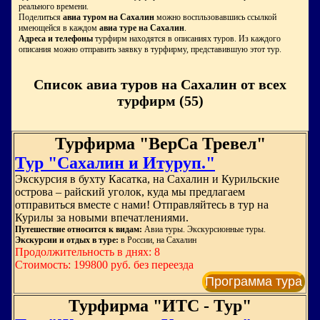
реального времени.
Поделиться
авиа туром на Сахалин
можно воспльзовавшись ссылкой
имеющейся в каждом
авиа туре на Сахалин
.
Адреса и телефоны
турфирм находятся в описаниях туров. Из каждого
описания можно отправить заявку в турфирму, представившую этот тур.
Список авиа туров на Сахалин от всех
турфирм (55)
Турфирма "ВерСа Тревел"
Тур "Сахалин и Итуруп."
Экскурсия в бухту Касатка, на Сахалин и Курильские
острова – райский уголок, куда мы предлагаем
отправиться вместе с нами! Отправляйтесь в тур на
Курилы за новыми впечатлениями.
Путешествие относится к видам:
Авиа туры. Экскурсионные туры.
Экскурсии и отдых в туре:
в России, на Сахалин
Продолжительность в днях: 8
Стоимость: 199800 руб. без переезда
Программа тура
Турфирма "ИТС - Тур"