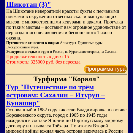
Шикотан (3)"
На Шикотане невероятной красоты бухты с песчаными
пляжами в окружении отвесных скал и выступающих
мысов, с множественными кекурами и арками. Прогулка
по таким местам – доставит вам огромное удовольствие от
первозданного великолепия и бесконечного Тихого
океана.
Путешествие относится к видам:
Авиа туры. Групповые туры.
Экскурсионные туры.
Экскурсии и отдых в туре:
в России, на Курильские острова, на Сахалин
Продолжительность в днях: 15
Стоимость: 325000 руб. без переезда
Программа тура
Турфирма "Коралл"
Тур "Путешествие по трём
островам: Сахалин – Итуруп –
Кунашир"
Основанный в 1882 году как село Владимировка в составе
Корсаковского округа, город с 1905 по 1945 годы
находился в составе Японии по Портсмутскому мирному
договору и назывался Тоёхара. По итогам Второй
мировой войны южная часть острова вернулась к России