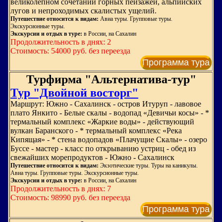
великолепном сочетании горных пейзажей, альпийских
лугов и непроходимых скалистых ущелий.
Путешествие относится к видам:
Авиа туры. Групповые туры.
Экскурсионные туры.
Экскурсии и отдых в туре:
в России, на Сахалин
Продолжительность в днях: 2
Стоимость: 54000 руб. без переезда
Программа тура
Турфирма "Альтернатива-тур"
Тур "Двойной восторг"
Маршрут: Южно - Сахалинск - остров Итуруп - лавовое
плато Янкито - Белые скалы - водопад «Девичьи косы» - *
термальный комплекс «Жаркие воды» - действующий
вулкан Баранского - * термальный комплекс «Река
Кипящая» - * стена водопадов «Плачущие Скалы» - озеро
Буссе - мастер - класс по открыванию устриц - обед из
свежайших морепродуктов - Южно - Сахалинск
Путешествие относится к видам:
Экзотические туры. Туры на каникулы.
Авиа туры. Групповые туры. Экскурсионные туры.
Экскурсии и отдых в туре:
в России, на Сахалин
Продолжительность в днях: 7
Стоимость: 98990 руб. без переезда
Программа тура