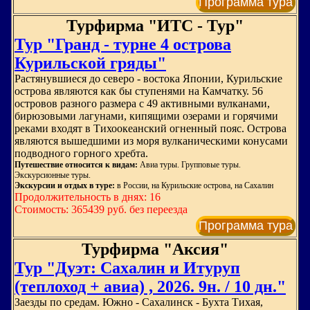
Программа тура
Турфирма "ИТС - Тур"
Тур "Гранд - турне 4 острова
Курильской гряды"
Растянувшиеся до северо - востока Японии, Курильские
острова являются как бы ступенями на Камчатку. 56
островов разного размера с 49 активными вулканами,
бирюзовыми лагунами, кипящими озерами и горячими
реками входят в Тихоокеанский огненный пояс. Острова
являются вышедшими из моря вулканическими конусами
подводного горного хребта.
Путешествие относится к видам:
Авиа туры. Групповые туры.
Экскурсионные туры.
Экскурсии и отдых в туре:
в России, на Курильские острова, на Сахалин
Продолжительность в днях: 16
Стоимость: 365439 руб. без переезда
Программа тура
Турфирма "Аксия"
Тур "Дуэт: Сахалин и Итуруп
(теплоход + авиа) , 2026. 9н. / 10 дн."
Заезды по средам. Южно - Сахалинск - Бухта Тихая,