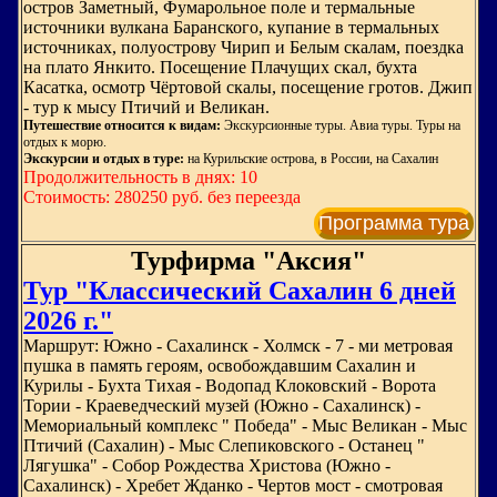
остров Заметный, Фумарольное поле и термальные
источники вулкана Баранского, купание в термальных
источниках, полуострову Чирип и Белым скалам, поездка
на плато Янкито. Посещение Плачущих скал, бухта
Касатка, осмотр Чёртовой скалы, посещение гротов. Джип
- тур к мысу Птичий и Великан.
Путешествие относится к видам:
Экскурсионные туры. Авиа туры. Туры на
отдых к морю.
Экскурсии и отдых в туре:
на Курильские острова, в России, на Сахалин
Продолжительность в днях: 10
Стоимость: 280250 руб. без переезда
Программа тура
Турфирма "Аксия"
Тур "Классический Сахалин 6 дней
2026 г."
Маршрут: Южно - Сахалинск - Холмск - 7 - ми метровая
пушка в память героям, освобождавшим Сахалин и
Курилы - Бухта Тихая - Водопад Клоковский - Ворота
Тории - Краеведческий музей (Южно - Сахалинск) -
Мемориальный комплекс " Победа" - Мыс Великан - Мыс
Птичий (Сахалин) - Мыс Слепиковского - Останец "
Лягушка" - Собор Рождества Христова (Южно -
Сахалинск) - Хребет Жданко - Чертов мост - смотровая