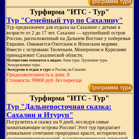
Программа тура
Турфирма "ИТС - Тур"
Тур "Семейный тур по Сахалину"
Тур предназначен для отдыха на Сахалине с детьми в
возрасте от 2 до 17 лет. Сахалин — крупнейший остров
России, расположенный на Дальнем Востоке у побережья
Евразии. Омывается Охотским и Японским морями.
Вместе с островами Тюленьим, Монероном и Курилами
принадлежит Сахалинской области.
Путешествие относится к видам:
Авиа туры. Групповые туры.
Экскурсионные туры.
Экскурсии и отдых в туре:
в России, на Сахалин
Продолжительность в днях: 8
Стоимость: 99000 руб. без переезда
Программа тура
Турфирма "ИТС - Тур"
Тур "Дальневосточная сказка:
Сахалин и Итуруп"
Погрузитесь в сказку на 9 дней, исследуя самые
захватывающие острова России! Этот тур предлагает
уникальное сочетание природных красот, исторических
достопримечательностей, и гастрономических открытий.