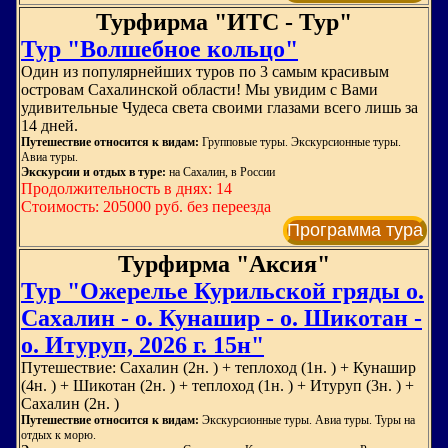
Турфирма "ИТС - Тур"
Тур "Волшебное кольцо"
Один из популярнейших туров по 3 самым красивым
островам Сахалинской области! Мы увидим с Вами
удивительные Чудеса света своими глазами всего лишь за
14 дней.
Путешествие относится к видам:
Групповые туры. Экскурсионные туры.
Авиа туры.
Экскурсии и отдых в туре:
на Сахалин, в России
Продолжительность в днях: 14
Стоимость: 205000 руб. без переезда
Программа тура
Турфирма "Аксия"
Тур "Ожерелье Курильской гряды о.
Сахалин - о. Кунашир - о. Шикотан -
о. Итуруп, 2026 г. 15н"
Путешествие: Сахалин (2н. ) + теплоход (1н. ) + Кунашир
(4н. ) + Шикотан (2н. ) + теплоход (1н. ) + Итуруп (3н. ) +
Сахалин (2н. )
Путешествие относится к видам:
Экскурсионные туры. Авиа туры. Туры на
отдых к морю.