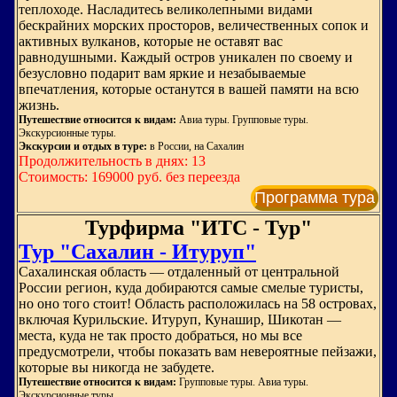
теплоходе. Насладитесь великолепными видами
бескрайних морских просторов, величественных сопок и
активных вулканов, которые не оставят вас
равнодушными. Каждый остров уникален по своему и
безусловно подарит вам яркие и незабываемые
впечатления, которые останутся в вашей памяти на всю
жизнь.
Путешествие относится к видам:
Авиа туры. Групповые туры.
Экскурсионные туры.
Экскурсии и отдых в туре:
в России, на Сахалин
Продолжительность в днях: 13
Стоимость: 169000 руб. без переезда
Программа тура
Турфирма "ИТС - Тур"
Тур "Сахалин - Итуруп"
Сахалинская область — отдаленный от центральной
России регион, куда добираются самые смелые туристы,
но оно того стоит! Область расположилась на 58 островах,
включая Курильские. Итуруп, Кунашир, Шикотан —
места, куда не так просто добраться, но мы все
предусмотрели, чтобы показать вам невероятные пейзажи,
которые вы никогда не забудете.
Путешествие относится к видам:
Групповые туры. Авиа туры.
Экскурсионные туры.