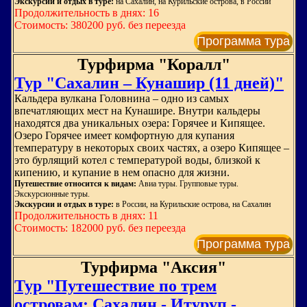
Экскурсии и отдых в туре:
на Сахалин, на Курильские острова, в России
Продолжительность в днях: 16
Стоимость: 380200 руб. без переезда
Программа тура
Турфирма "Коралл"
Тур "Сахалин – Кунашир (11 дней)"
Кальдера вулкана Головнина – одно из самых
впечатляющих мест на Кунашире. Внутри кальдеры
находятся два уникальных озера: Горячее и Кипящее.
Озеро Горячее имеет комфортную для купания
температуру в некоторых своих частях, а озеро Кипящее –
это бурлящий котел с температурой воды, близкой к
кипению, и купание в нем опасно для жизни.
Путешествие относится к видам:
Авиа туры. Групповые туры.
Экскурсионные туры.
Экскурсии и отдых в туре:
в России, на Курильские острова, на Сахалин
Продолжительность в днях: 11
Стоимость: 182000 руб. без переезда
Программа тура
Турфирма "Аксия"
Тур "Путешествие по трем
островам: Сахалин - Итуруп -