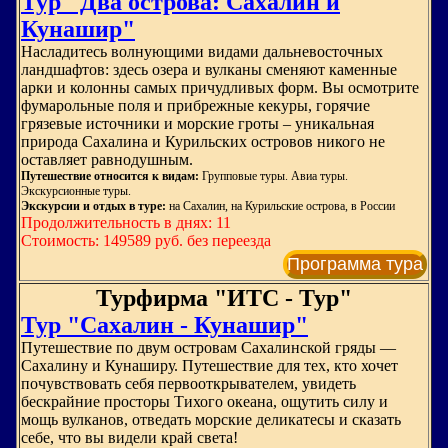
Тур "Два острова: Сахалин и
Кунашир"
Насладитесь волнующими видами дальневосточных
ландшафтов: здесь озера и вулканы сменяют каменные
арки и колонны самых причудливых форм. Вы осмотрите
фумарольные поля и прибрежные кекуры, горячие
грязевые источники и морские гроты – уникальная
природа Сахалина и Курильских островов никого не
оставляет равнодушным.
Путешествие относится к видам:
Групповые туры. Авиа туры.
Экскурсионные туры.
Экскурсии и отдых в туре:
на Сахалин, на Курильские острова, в России
Продолжительность в днях: 11
Стоимость: 149589 руб. без переезда
Программа тура
Турфирма "ИТС - Тур"
Тур "Сахалин - Кунашир"
Путешествие по двум островам Сахалинской гряды —
Сахалину и Кунаширу. Путешествие для тех, кто хочет
почувствовать себя первооткрывателем, увидеть
бескрайние просторы Тихого океана, ощутить силу и
мощь вулканов, отведать морские деликатесы и сказать
себе, что вы видели край света!