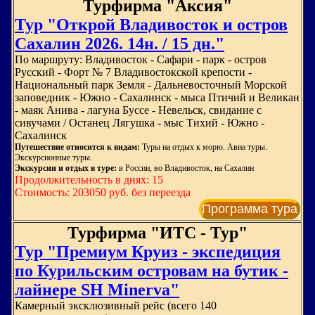
Турфирма "Аксия"
Тур "Открой Владивосток и остров
Сахалин 2026. 14н. / 15 дн."
По маршруту: Владивосток - Сафари - парк - остров
Русский - Форт № 7 Владивостокской крепости -
Национальный парк Земля - Дальневосточный Морской
заповедник - Южно - Сахалинск - мыса Птичий и Великан
- маяк Анива - лагуна Буссе - Невельск, свидание с
сивучами / Останец Лягушка - мыс Тихий - Южно -
Сахалинск
Путешествие относится к видам:
Туры на отдых к морю. Авиа туры.
Экскурсионные туры.
Экскурсии и отдых в туре:
в России, во Владивосток, на Сахалин
Продолжительность в днях: 15
Стоимость: 203050 руб. без переезда
Программа тура
Турфирма "ИТС - Тур"
Тур "Премиум Круиз - экспедиция
по Курильским островам на бутик -
лайнере SH Minerva"
Камерный эксклюзивный рейс (всего 140