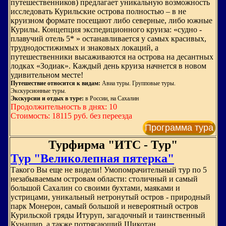
путешественников) предлагает уникальную возможность
исследовать Курильские острова полностью – в не
круизном формате посещают либо северные, либо южные
Курилы. Концепция экспедиционного круиза: «судно -
плавучий отель 5* » останавливается у самых красивых,
труднодостижимых и знаковых локаций, а
путешественники высаживаются на острова на десантных
лодках «Зодиак». Каждый день круиза начнется в новом
удивительном месте!
Путешествие относится к видам:
Авиа туры. Групповые туры.
Экскурсионные туры.
Экскурсии и отдых в туре:
в России, на Сахалин
Продолжительность в днях: 10
Стоимость: 18115 руб. без переезда
Программа тура
Турфирма "ИТС - Тур"
Тур "Великолепная пятерка"
Такого Вы еще не видели! Умопомрачительный тур по 5
незабываемым островам области: столичный и самый
большой Сахалин со своими бухтами, маяками и
устрицами, уникальный нетронутый остров - природный
парк Монерон, самый большой и невероятный остров
Курильской гряды Итуруп, загадочный и таинственный
Кунашир, а также потрясающий Шикотан,