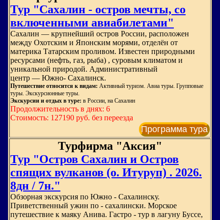
Тур "Сахалин - остров мечты, со
включенными авиабилетами"
Сахалин — крупнейший остров России, расположен
между Охотским и Японским морями, отделён от
материка Татарским проливом. Известен природными
ресурсами (нефть, газ, рыба) , суровым климатом и
уникальной природой. Административный
центр — Южно‑ Сахалинск.
Путешествие относится к видам:
Активный туризм. Авиа туры. Групповые
туры. Экскурсионные туры.
Экскурсии и отдых в туре:
в России, на Сахалин
Продолжительность в днях: 6
Стоимость: 127190 руб. без переезда
Программа тура
Турфирма "Аксия"
Тур "Остров Сахалин и Остров
спящих вулканов (о. Итуруп) . 2026.
8дн / 7н."
Обзорная экскурсия по Южно - Сахалинску.
Приветственный ужин по - сахалински. Морское
путешествие к маяку Анива. Гастро - тур в лагуну Буссе,