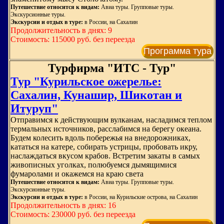
Путешествие относится к видам:
Авиа туры. Групповые туры.
Экскурсионные туры.
Экскурсии и отдых в туре:
в России, на Сахалин
Продолжительность в днях: 9
Стоимость: 115000 руб. без переезда
Программа тура
Турфирма "ИТС - Тур"
Тур "Курильское ожерелье:
Сахалин, Кунашир, Шикотан и
Итуруп"
Отправимся к действующим вулканам, насладимся теплом
термальных источников, расслабимся на берегу океана.
Будем колесить вдоль побережья на внедорожниках,
кататься на катере, собирать устрицы, пробовать икру,
наслаждаться вкусом крабов. Встретим закаты в самых
живописных уголках, полюбуемся дымящимися
фумаролами и окажемся на краю света
Путешествие относится к видам:
Авиа туры. Групповые туры.
Экскурсионные туры.
Экскурсии и отдых в туре:
в России, на Курильские острова, на Сахалин
Продолжительность в днях: 16
Стоимость: 230000 руб. без переезда