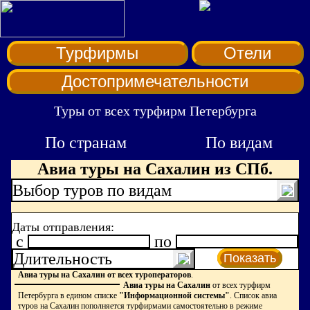
Турфирмы
Отели
Достопримечательности
Туры от всех турфирм Петербурга
По странам
По видам
Авиа туры на Сахалин из СПб.
Выбор туров по видам
Даты отправления:
c
по
Длительность
Показать
Авиа туры на Сахалин от всех туроператоров
.
Авиа туры на Сахалин
от всех турфирм
Петербурга в едином списке
"Информационной системы"
. Список авиа
туров на Сахалин пополняется турфирмами самостоятельно в режиме