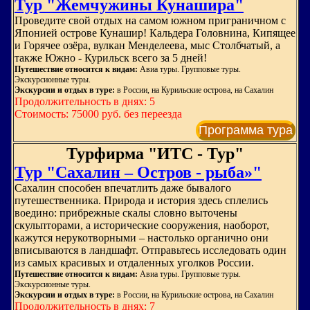
Тур "Жемчужины Кунашира"
Проведите свой отдых на самом южном приграничном с
Японией острове Кунашир! Кальдера Головнина, Кипящее
и Горячее озёра, вулкан Менделеева, мыс Столбчатый, а
также Южно - Курильск всего за 5 дней!
Путешествие относится к видам:
Авиа туры. Групповые туры.
Экскурсионные туры.
Экскурсии и отдых в туре:
в России, на Курильские острова, на Сахалин
Продолжительность в днях: 5
Стоимость: 75000 руб. без переезда
Программа тура
Турфирма "ИТС - Тур"
Тур "Сахалин – Остров - рыба»"
Сахалин способен впечатлить даже бывалого
путешественника. Природа и история здесь сплелись
воедино: прибрежные скалы словно выточены
скульпторами, а исторические сооружения, наоборот,
кажутся нерукотворными – настолько органично они
вписываются в ландшафт. Отправьтесь исследовать один
из самых красивых и отдаленных уголков России.
Путешествие относится к видам:
Авиа туры. Групповые туры.
Экскурсионные туры.
Экскурсии и отдых в туре:
в России, на Курильские острова, на Сахалин
Продолжительность в днях: 7