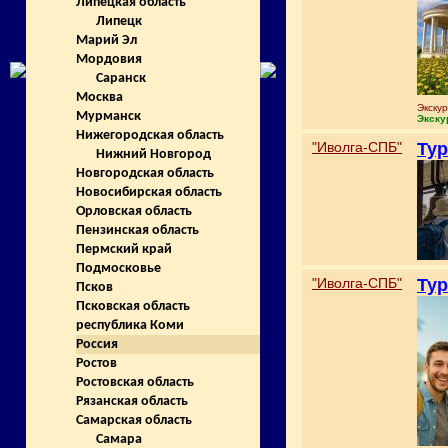
Липецкая область
Липецк
Марий Эл
Мордовия
Саранск
Москва
Экску
Мурманск
Экску
Нижегородская область
"Иволга-СПБ"
Тур
Нижний Новгород
Новгородская область
Новосибирская область
Орловская область
Пензинская область
Пермский край
Подмосковье
"Иволга-СПБ"
Тур
Псков
Псковская область
республика Коми
Россия
Ростов
Ростовская область
Рязанская область
Самарская область
Самара