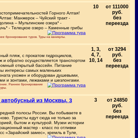
10
от 111000
руб.
остопримечательностей Горного Алтая!
без
Алтае: Манжерок – Чуйский тракт -
долина – Мультинские озера* -
переезда
унь* - Телецкое озеро – Каменные грибы
нее бронирование туров. Туры на каникулы.
1, 3,
от 3294
4, 7,
руб.
ный пляж, с прокатом гидроциклов,
10, 14
без
яж и обратно осуществляется транспортом
громный открытый бассейн. Питание
переезда
ены интересы самых маленьких
оната ухожен и оборудован душевыми,
ми и зонтами, лежаками и шезлонгами.
чение. Раннее бронирование
туры.
 автобусный из Москвы, 3
3
от 24850
руб.
без
средней полосы России. Вы побываете в
переезда
ново. Туристы едут сюда не только за
орией, бытом и культурой. Музеи истории
рационный мастер - класс по отливки
сс «Зарайский замес», кремль в Туле,