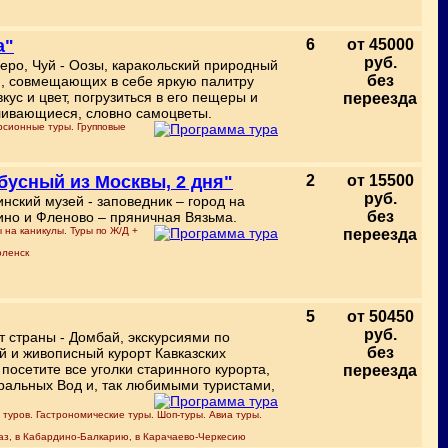
а"
6
от 45000
руб.
еро, Чуй - Оозы, каракольский природный
без
й, совмещающих в себе яркую палитру
ус и цвет, погрузиться в его пещеры и
переезда
реливающиеся, словно самоцветы.
рсионные туры. Групповые
бусный из Москвы, 2 дня"
2
от 15500
руб.
инский музей - заповедник – город на
без
ино и Фленово – пряничная Вязьма.
 на каникулы. Туры по Ж/Д +
переезда
оленск
5
от 50450
руб.
т страны - Домбай, экскурсиями по
без
 и живописный курорт Кавказских
посетите все уголки старинного курорта,
переезда
еральных Вод и, так любимыми туристами,
туров. Гастрономические туры. Шоп-туры. Авиа туры.
каз, в Кабардино-Балкарию, в Карачаево-Черкесию