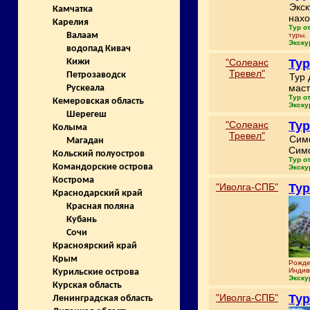
Экск
Камчатка
нахо
Карелия
Тур о
Валаам
туры.
Экску
водопад Кивач
"Солеанс
Тур
Кижи
Тревел"
Петрозаводск
Тур 
маст
Рускеала
Тур о
Кемеровская область
Экску
Шерегеш
"Солеанс
Тур
Колыма
Тревел"
Симф
Магадан
Сим
Кольский полуостров
Тур о
Командорские острова
Экску
Кострома
"Иволга-СПБ"
Тур
Краснодарский край
Красная поляна
Кубань
Сочи
Красноярский край
Крым
Рожде
Индив
Курильские острова
Экску
Курская область
"Иволга-СПБ"
Тур
Ленинградская область