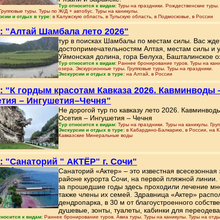
Тур относится к видам:
Туры на праздники. Рождественские туры.
Групповые туры. Туры по Ж/Д + автобус. Туры на каникулы.
рсии и отдых в туре:
в Калужскую область, в Тульскую область, в Подмосковье, в России
: "Алтай Шамбала лето 2026"
тур в поисках Шамбалы по местам силы. Вас жд
достопримечательностям Алтая, местам силы и у
Уймонская долина, гора Белуха, Башталинское оз
Тур относится к видам:
Раннее бронирование туров. Туры на кани
озера. Экскурсионные туры. Групповые туры. Туры на праздники.
Экскурсии и отдых в туре:
на Алтай, в России
: "К гордым красотам Кавказа 2026. Кавминводы –
тия – Ингушетия–Чечня"
Не дорогой тур по кавказу лето 2026. Кавминвод
Осетия – Ингушетия – Чечня
Тур относится к видам:
Туры на праздники. Туры на каникулы. Гру
Экскурсии и отдых в туре:
в Кабардино-Балкарию, в России, на К
Кавказские Минеральные воды
: "Санаторий " АКТЁР" г. Сочи"
Санаторий «Актер» ‒ это известная всесезонная
районе курорта Сочи, на первой пляжной линии. 
за прошедшие годы здесь проходили лечение мно
также члены их семей. Здравница «Актер» распо
дендропарка, в 30 м от благоустроенного собстве
душевые, зонты, туалеты, кабинки для переодева
тносится к видам:
Раннее бронирование туров. Авиа туры. Туры на каникулы. Туры на отд