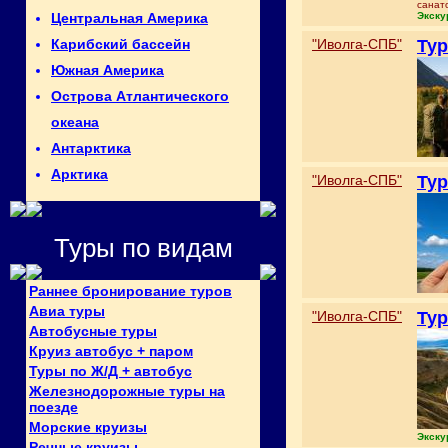
санат
Экску
Центральная Америка
"Иволга-СПБ"
Тур
Карибский бассейн
Южная Америка
Острова Атлантического
океана
Антарктика
Арктика
"Иволга-СПБ"
Тур
Туры по видам
Раннее бронирование туров
Авиа туры
"Иволга-СПБ"
Тур
Автобусные туры
Круиз автобус + паром
Туры по Ж/Д + автобус
Железнодорожные туры на
поезде
Морские круизы
Экску
Речные круизы