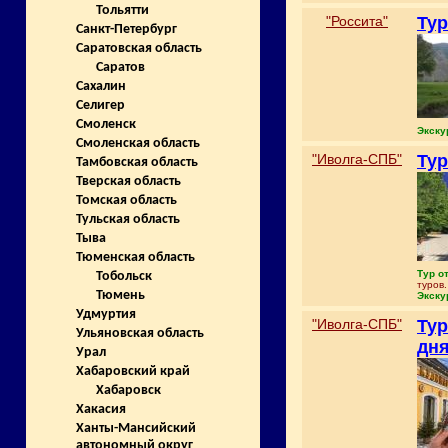
Тольятти
"Россита"
Тур
Санкт-Петербург
Саратовская область
Саратов
Сахалин
Селигер
Смоленск
Экску
Смоленская область
"Иволга-СПБ"
Тур
Тамбовская область
Тверская область
Томская область
Тульская область
Тыва
Тюменская область
Тур о
Тобольск
туров
Тюмень
Экску
Удмуртия
"Иволга-СПБ"
Тур
Ульяновская область
дн
Урал
Хабаровский край
Хабаровск
Хакасия
Ханты-Мансийский
автономный округ