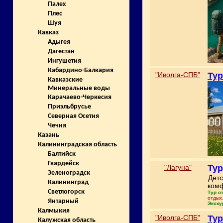
Палех
Плес
Шуя
Кавказ
Адыгея
Дагестан
Ингушетия
Кабардино-Балкария
"Иволга-СПБ"
Тур
Кавказские
Минеральные воды
Карачаево-Черкесия
Приэльбрусье
Северная Осетия
Чечня
Казань
Калининградская область
Балтийск
Гвардейск
"Лагуна"
Тур
Зеленоградск
Детс
Калининград
комф
Светлогорск
Тур о
отдых
Янтарный
Экску
Калмыкия
"Иволга-СПБ"
Тур
Калужская область