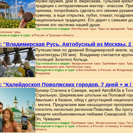
Музей оружия, дом В. Вересаева, Тульский крем
традиции с интерактивным мастер - классом. Пр
пряника, попробовать сделать его своими руками
сувенир, а еще открытка, лубок, плакат, поздра
национальных традициях. Его дарят с самыми до
пряник это частичка нашей души.
Тур относится к видам:
Автобусные туры. Туры на праздники. Туры
рсионные туры.
рсии и отдых в туре:
в России, в Тульскую область
: "Владимирская Русь, Автобусный из Москвы, 2 д
Путешествие по древней Владимирской земле, 
архитектуры (XII век) . Владимир считается кру
столицей Золотого Кольца.
Тур относится к видам:
Экскурсионные туры. Групповые туры. Туры
Туры выходного дня. Автобусные туры.
Экскурсии и отдых в туре:
в Боголюбово, в России, во Владимирск
Владимир
: "Калейдоскоп Поволжских городов, 7 дней + ж /
Бункер Сталина в Самаре, музей АвтоВАЗа в Толь
Стрельную, Ширяевские штольни на Поповой гор
Авылым» в Казани, обед с дегустацией национал
- мелна. Предлагаем вам насыщенную программу 
посетить несколько регионов Поволжья. Вы прог
увидите необыкновенные пейзажи Самарской, Уль
Эл, Чувашии.
Тур относится к видам:
Групповые туры. Экскурсионные туры. Гаст
Экскурсии и отдых в туре:
в Казань, в России, в Самару, в Самар
область