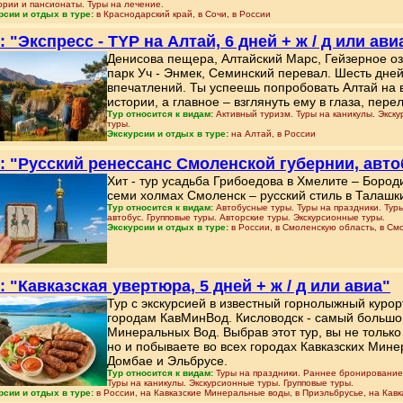
ории и пансионаты. Туры на лечение.
рсии и отдых в туре:
в Краснодарский край, в Сочи, в России
: "Экспресс - TYP на Алтай, 6 дней + ж / д или ави
Денисова пещера, Алтайский Марс, Гейзерное оз
парк Уч - Энмек, Семинский перевал. Шесть дне
впечатлений. Ты успеешь попробовать Алтай на вк
истории, а главное – взглянуть ему в глаза, пе
Тур относится к видам:
Активный туризм. Туры на каникулы. Экску
туры.
Экскурсии и отдых в туре:
на Алтай, в России
: "Русский ренессанс Смоленской губернии, авто
Хит - тур усадьба Грибоедова в Хмелите – Бород
семи холмах Смоленск – русский стиль в Талашк
Тур относится к видам:
Автобусные туры. Туры на праздники. Туры
автобус. Групповые туры. Авторские туры. Экскурсионные туры.
Экскурсии и отдых в туре:
в России, в Смоленскую область, в См
: "Кавказская увертюра, 5 дней + ж / д или авиа"
Тур с экскурсией в известный горнолыжный курор
городам КавМинВод. Кисловодск - самый большой
Минеральных Вод. Выбрав этот тур, вы не только 
но и побываете во всех городах Кавказских Мин
Домбае и Эльбрусе.
Тур относится к видам:
Туры на праздники. Раннее бронирование 
Туры на каникулы. Экскурсионные туры. Групповые туры.
рсии и отдых в туре:
в России, на Кавказские Минеральные воды, в Приэльбрусье, на Кав