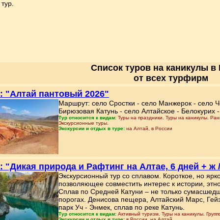
тур.
Список туров на каникулы в
от всех турфирм
: "Алтай пантовый 2026"
Маршрут: село Сростки - село Манжерок - село Ч
Бирюзовая Катунь - село Алтайское - Белокурих -
Тур относится к видам:
Туры на праздники. Туры на каникулы. Ран
Экскурсионные туры.
Экскурсии и отдых в туре:
на Алтай, в России
: "Дикая природа и Рафтинг на Алтае, 6 дней + ж 
Экскурсионный тур со сплавом. Короткое, но яр
позволяющее совместить интерес к истории, этно
Сплав по Средней Катуни – не только сумасшед
порогах. Денисова пещера, Алтайский Марс, Гей
парк Уч - Энмек, сплав по реке Катунь.
Тур относится к видам:
Активный туризм. Туры на каникулы. Групп
Экскурсии и отдых в туре:
в России, на Алтай