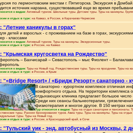
урсия по лермонтовским местам г. Пятигорска. Экскурсия в Домба
дится источник нарзана, существовавший еще во время пребывани
тносится к видам:
Активный туризм. Школьные туры. Детские туры. Туры на каникулы. Груп
рсии и отдых в туре:
на Кавказ, в России, в Карачаево-Черкесию
: "Летние каникулы в горах"
для детей и взрослых - с проживанием на базе в горах, экскурсия
ер - классами
тносится к видам:
Активный туризм. Туры на каникулы. Экскурсионные туры.
рсии и отдых в туре:
в России, на Кавказ
: "Крымская кругосветка на Рождество"
ерополь – Бахчисарай – Севастополь – мыс Фиолент – Балаклава 
ферополь
тносится к видам:
Туры на Новый год. Рождественские туры. Туры на праздники. Туры на ка
рсии и отдых в туре:
в России, в Крым
: "«Bridge Resort» / «Бридж Резорт» санаторно - 
В санаторно - курортном комплексе отличная ин
комфортного отдыха. На территории комплекса 
отдыхающих клиника предлагает большое число 
Среди них сеансы бальнеотерапии, грязелечения
физиотерапия и многое другое. В 150 метрах на
Тур относится к видам:
Туры на отдых санатории и пансионаты. Т
ственские туры. Раннее бронирование туров. Авиа туры. Туры на каникулы. Туры на отдых 
идуальные туры. Туры на Новый год.
рсии и отдых в туре:
в России, в Краснодарский край, в Сочи
: "Тульский уик - энд, автобусный из Москвы, 2 д