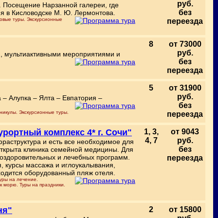
руб.
й. Посещение Нарзанной галереи, где
без
я в Кисловодске М. Ю. Лермонтова.
повые туры. Экскурсионные
переезда
8
от 73000
руб.
ми, мультиактивными мероприятиями и
без
переезда
5
от 31900
руб.
– Алупка – Ялта – Евпатория –
без
никулы. Экскурсионные туры.
переезда
курортный комплекс 4* г. Сочи"
1, 3,
от 9043
4, 7
руб.
фраструктура и есть все необходимое для
без
открыта клиника семейной медицины. Для
оздоровительных и лечебных программ.
переезда
, курсы массажа и иглоукалывания,
ходится оборудованный пляж отеля.
уры на лечение.
к морю. Туры на праздники.
ня"
2
от 15800