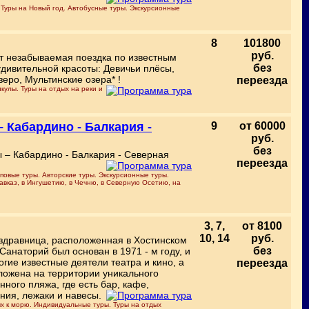
 Туры на Новый год. Автобусные туры. Экскурсионные
8
101800
руб.
ет незабываемая поездка по известным
без
дивительной красоты: Девичьи плёсы,
еро, Мультинские озера* !
переезда
кулы. Туры на отдых на реки и
 Кабардино - Балкария -
9
от 60000
руб.
без
ы – Кабардино - Балкария - Северная
переезда
пповые туры. Авторские туры. Экскурсионные туры.
авказ, в Ингушетию, в Чечню, в Северную Осетию, на
3, 7,
от 8100
10, 14
руб.
 здравница, расположенная в Хостинском
без
Санаторий был основан в 1971 - м году, и
гие известные деятели театра и кино, а
переезда
ложена на территории уникального
нного пляжа, где есть бар, кафе,
ния, лежаки и навесы.
ых к морю. Индивидуальные туры. Туры на отдых