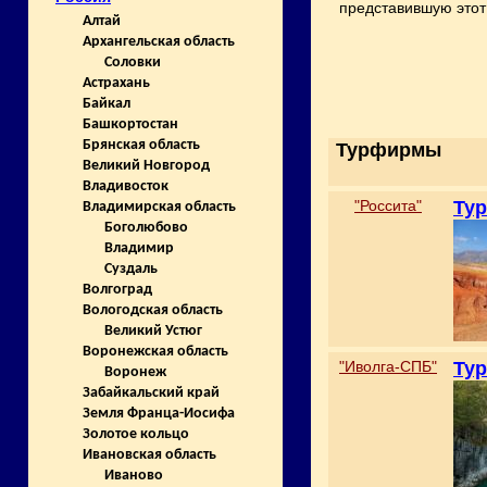
представившую этот 
Алтай
Архангельская область
Соловки
Астрахань
Байкал
Башкортостан
Брянская область
Турфирмы
Великий Новгород
Владивосток
"Россита"
Тур
Владимирская область
Боголюбово
Владимир
Суздаль
Волгоград
Вологодская область
Великий Устюг
Воронежская область
"Иволга-СПБ"
Тур
Воронеж
Забайкальский край
Земля Франца-Иосифа
Золотое кольцо
Ивановская область
Иваново