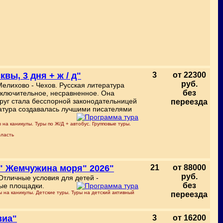
вы, 3 дня + ж / д"
3
от 22300
руб.
Мелихово - Чехов. Русская литература
без
сключительное, несравненное. Она
друг стала бесспорной законодательницей
переезда
ратура создавалась лучшими писателями
 на каникулы. Туры по Ж/Д + автобус. Групповые туры.
бласть
 " Жемчужина моря" 2026"
21
от 88000
руб.
 Отличные условия для детей -
без
ные площадки.
ы на каникулы. Детские туры. Туры на детский активный
переезда
виа"
3
от 16200