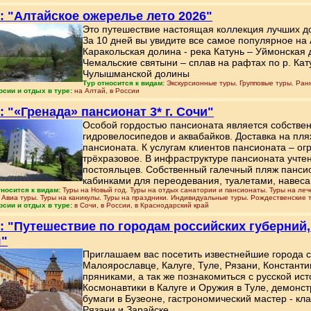
: "Алтайское ожерелье лето 2026"
Это путешествие настоящая коллекция лучших д
За 10 дней вы увидите все самое популярное на 
Каракольская долина - река Катунь – Уймонская 
Чемальские святыни – сплав на рафтах по р. Кат
Чулышманской долины
Тур относится к видам:
Экскурсионные туры. Групповые туры. Ран
рсии и отдых в туре:
на Алтай, в России
: "«Гренада» пансионат 3* г. Сочи"
Особой гордостью пансионата является собствен
гидровелосипедов и аквабайков. Доставка на пл
пансионата. К услугам клиентов пансионата – о
трёхразовое. В инфраструктуре пансионата учт
постояльцев. Собственный галечный пляж панси
кабинками для переодевания, туалетами, навеса
тносится к видам:
Туры на Новый год. Туры на отдых санатории и пансионаты. Туры на ле
. Авиа туры. Туры на каникулы. Туры на праздники. Индивидуальные туры. Рождественские 
рсии и отдых в туре:
в Сочи, в России, в Краснодарский край
: "Путешествие по городам российских губерний,
я"
Приглашаем вас посетить известнейшие города 
Малоярославце, Калуге, Туле, Рязани, Константи
пряниками, а так же познакомиться с русской ист
Космонавтики в Калуге и Оружия в Туле, демонст
бумаги в Бузеоне, гастрономический мастер - кла
Рязани и Зарайске.