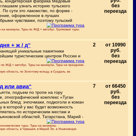
руб.
ль, кондитерская фабрика Медовые
без
иглашаем узнать историю тульского
. По сути это лакомство, по форме -
переезда
вление, оформленное в лучших
брыми чувствами, поэтому тульский
 на каникулы. Туры по Ж/Д + автобус. Групповые туры.
ня + ж / д"
2
от 10990
руб.
хранящей уникальные памятники
без
пнейшим туристическим центром России и
переезда
 по Ж/Д + автобус. Туры на каникулы. Туры на праздники.
ую область, по Золотому кольцу, в Суздаль, во
 д или авиа"
7
от 66450
руб.
ятти, подъем по тропе на гору
без
е, этнографический комплекс «Туган
ьных блюд: эчпочмаки, подкоголи и коман
переезда
в которой у вас будет возможность
уляетесь по историческим местам и
яновской областей, Татарстана, Марий -
рономические туры. Туры на каникулы.
скую область, в Чувашия, в Марий Эл, в Ульяновскую