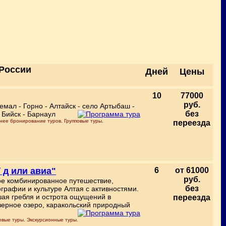
 России
Дней
Цены
10
77000
руб.
емал - Горно - Алтайск - село Артыбаш -
без
 Бийск - Барнаул
нее бронирование туров. Групповые туры.
переезда
/ д или авиа"
6
от 61000
руб.
кое комбинированное путешествие,
без
графии и культуре Алтая с активностями.
шая гребля и острота ощущений в
переезда
зерное озеро, каракольский природный
овые туры. Экскурсионные туры.