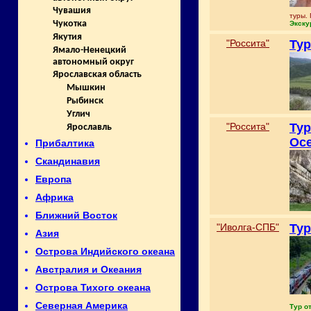
Чувашия
туры. 
Чукотка
Экску
Якутия
"Россита"
Тур
Ямало-Ненецкий
автономный округ
Ярославская область
Мышкин
Рыбинск
Углич
"Россита"
Тур
Ярославль
Осе
Прибалтика
Скандинавия
Европа
Африка
Ближний Восток
"Иволга-СПБ"
Тур
Азия
Острова Индийского океана
Австралия и Океания
Острова Тихого океана
Северная Америка
Тур о