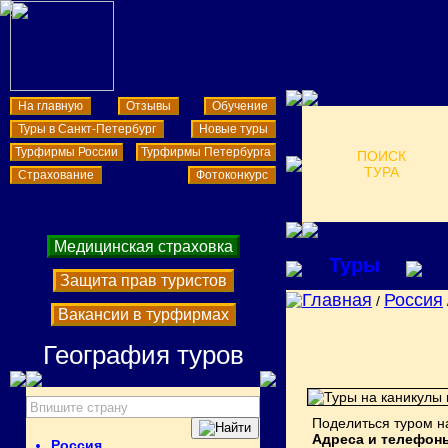
На главную
Отзывы
Обучение
Туры в Санкт-Петербург
Новые туры
Турфирмы России
Турфирмы Петербурга
ПОИСК
ТУРА
Страхование
Фотоконкурс
Медицинская страховка
Туры
Защита прав туристов
Главная
Россия
/
Вакансии в турфирмах
География туров
Поделиться туром н
Адреса и телефон
Россия