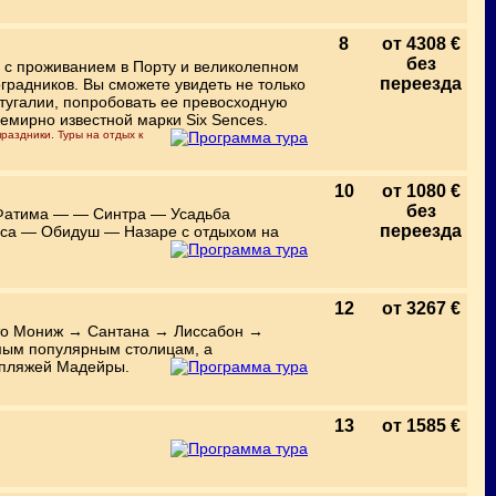
8
от 4308 €
без
 с проживанием в Порту и великолепном
переезда
градников. Вы сможете увидеть не только
тугалии, попробовать ее превосходную
семирно известной марки Six Sences.
раздники. Туры на отдых к
10
от 1080 €
без
Фатима — — Синтра — Усадьба
переезда
аса — Обидуш — Назаре с отдыхом на
12
от 3267 €
то Мониж → Сантана → Лиссабон →
амым популярным столицам, а
 пляжей Мадейры.
13
от 1585 €