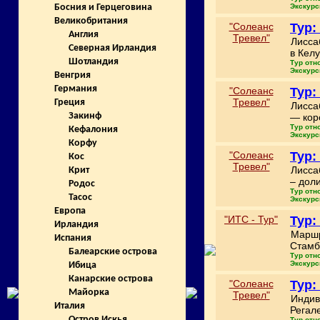
Экскурс
Босния и Герцеговина
Великобритания
"Солеанс
Тур:
Англия
Тревел"
Лисса
Северная Ирландия
в Кел
Шотландия
Тур отн
Экскурс
Венгрия
Германия
"Солеанс
Тур:
Тревел"
Греция
Лисса
Закинф
— кор
Тур отн
Кефалония
Экскурс
Корфу
"Солеанс
Тур:
Кос
Тревел"
Лисса
Крит
– дол
Родос
Тур отн
Тасос
Экскурс
Европа
"ИТС - Тур"
Тур:
Ирландия
Маршр
Испания
Стамб
Балеарские острова
Тур отн
Экскурс
Ибица
Канарские острова
"Солеанс
Тур:
Майорка
Тревел"
Индив
Италия
Регал
Остров Искья
Тур отн