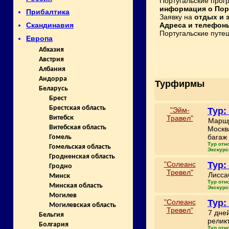
Португальские прог
информация о Пор
Прибалтика
Заявку на
отдых и 
Адреса и телефон
Скандинавия
Португальские путеш
Европа
Абхазия
Австрия
Албания
Андорра
Турфирмы
Беларусь
Брест
Брестская область
"Эйм-
Тур:
Травел"
Витебск
Маршр
Витебская область
Москв
багаж 
Гомель
Тур отн
Гомельская область
Экскурс
Гродненская область
"Солеанс
Тур:
Гродно
Тревел"
Лисса
Минск
Тур отн
Минская область
Экскурс
Могилев
"Солеанс
Тур:
Могилевская область
Тревел"
7 дне
Бельгия
релик
Болгария
Тур отн