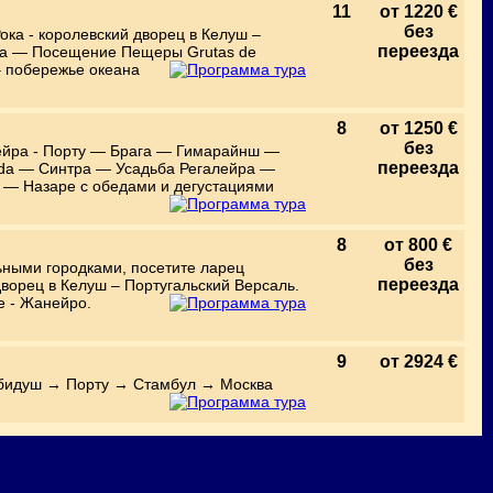
11
от 1220 €
без
ка - королевский дворец в Келуш –
переезда
а — Посещение Пещеры Grutas de
 побережье океана
8
от 1250 €
без
ейра - Порту — Брага — Гимарайнш —
переезда
a — Синтра — Усадьба Регалейра —
 — Назаре с обедами и дегустациями
8
от 800 €
без
ьными городками, посетите ларец
переезда
дворец в Келуш – Португальский Версаль.
е - Жанейро.
9
от 2924 €
бидуш → Порту → Стамбул → Москва