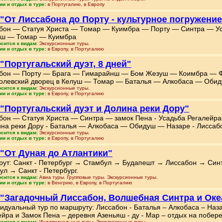
ии и отдых в туре:
в Португалию, в Европу
 "От Лиссабона до Порту - культурное погружение
бон — Статуя Христа — Томар — Куимбра — Порту — Синтра — Ус
уш — Томар — Куимбра
осится к видам:
Экскурсионные туры.
ии и отдых в туре:
в Европу, в Португалию
 "Португальский дуэт, 8 дней"
бон — Порту — Брага — Гимарайнш — Бом Жезуш — Коимбра — Ф
олевский дворец в Келуш — Томар — Баталья — Алкобаса — Обид
осится к видам:
Экскурсионные туры.
ии и отдых в туре:
в Европу, в Португалию
 "Португальский дуэт и Долина реки Дору"
бон — Статуя Христа — Синтра — замок Пена - Усадьба Регалейр
ина реки Дору - Баталья — Алкобаса — Обидуш — Назаре - Лиссаб
осится к видам:
Экскурсионные туры.
ии и отдых в туре:
в Европу, в Португалию
 "От Дуная до Атлантики"
ут: Санкт - Петербург → Стамбул → Будапешт → Лиссабон → Си
ул → Санкт - Петербург.
осится к видам:
Авиа туры. Групповые туры. Экскурсионные туры.
ии и отдых в туре:
в Венгрию, в Европу, в Португалию
 "Загадочный Лиссабон, Волшебная Синтра и Оке
идуальный тур по маршруту: Лиссабон - Баталья – Алкобаса – Наза
ейра и Замок Пена – деревня Азеньяш - ду - Мар – отдых на побер
осится к видам:
Индивидуальные туры. Экскурсионные туры.