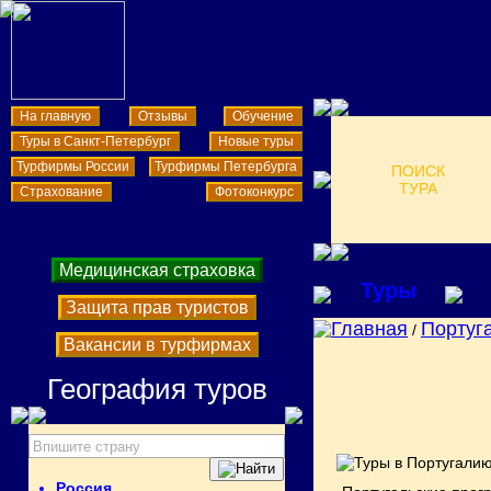
На главную
Отзывы
Обучение
Туры в Санкт-Петербург
Новые туры
Турфирмы России
Турфирмы Петербурга
ПОИСК
ТУРА
Страхование
Фотоконкурс
Медицинская страховка
Туры
Защита прав туристов
Главная
Португ
/
Вакансии в турфирмах
География туров
Россия