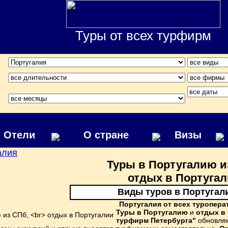
Туры от всех турфирм
Отели
О стране
Визы
алия
Туры в Португалию и
отдых в Португа
Виды туров в Португал
Португалия от всех туропера
Туры в Португалию
и
отдых в
турфирм Петербурга"
обновляю