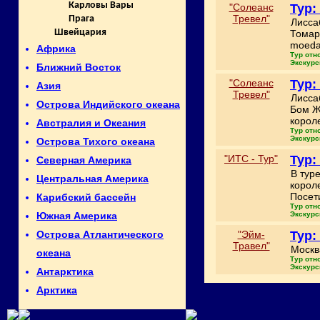
Карловы Вары
"Солеанс
Тур:
Тревел"
Прага
Лисса
Швейцария
Томар
moeda
Африка
Тур отн
Экскурс
Ближний Восток
"Солеанс
Тур:
Азия
Тревел"
Лисса
Острова Индийского океана
Бом Ж
корол
Австралия и Океания
Тур отн
Экскурс
Острова Тихого океана
"ИТС - Тур"
Тур:
Северная Америка
В тур
Центральная Америка
корол
Посет
Карибский бассейн
Тур отн
Экскурс
Южная Америка
"Эйм-
Тур:
Острова Атлантического
Травел"
Москв
океана
Тур отн
Экскурс
Антарктика
Арктика