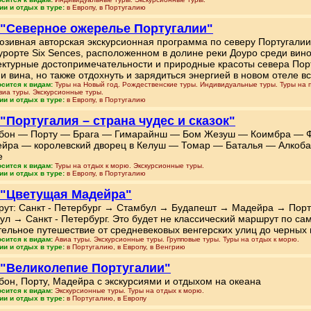
ии и отдых в туре:
в Европу, в Португалию
 "Северное ожерелье Португалии"
юзивная авторская экскурсионная программа по северу Португалии
урорте Six Sences, расположенном в долине реки Доуро среди вино
ектурные достопримечательности и природные красоты севера Пор
и вина, но также отдохнуть и зарядиться энергией в новом отеле в
осится к видам:
Туры на Новый год. Рождественские туры. Индивидуальные туры. Туры на п
виа туры. Экскурсионные туры.
ии и отдых в туре:
в Европу, в Португалию
 "Португалия – страна чудес и сказок"
бон — Порту — Брага — Гимарайнш — Бом Жезуш — Коимбра — 
ейра — королевский дворец в Келуш — Томар — Баталья — Алкоб
е
осится к видам:
Туры на отдых к морю. Экскурсионные туры.
ии и отдых в туре:
в Европу, в Португалию
 "Цветущая Мадейра"
ут: Санкт - Петербург → Стамбул → Будапешт → Мадейра → Пор
ул → Санкт - Петербург. Это будет не классический маршрут по с
тельное путешествие от средневековых венгерских улиц до черных
осится к видам:
Авиа туры. Экскурсионные туры. Групповые туры. Туры на отдых к морю.
ии и отдых в туре:
в Португалию, в Европу, в Венгрию
 "Великолепие Португалии"
бон, Порту, Мадейра с экскурсиями и отдыхом на океана
осится к видам:
Экскурсионные туры. Туры на отдых к морю.
ии и отдых в туре:
в Португалию, в Европу