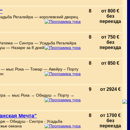
"
8
от 800 €
без
адьба Регалейра — королевский дворец
переезда
8
от 750 €
без
атима — Синтра — Усадьба Регалейра
переезда
уш — Назаре за 8 дней
8
от 850 €
а — мыс Рока — Томар — Авейру – Порту
он
9
от 2924 €
нтра → мыс Рока → Обидуш → Порту →
анская Мечта"
8
от 1700 €
без
ре – Обидуш - Синтра - Усадьба
переезда
ежье океана