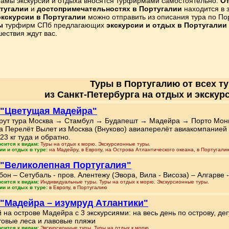
рамы экскурсий и отдыха вносятся турфирмами самостоятельно.
От
тугалии
и
достопримечательностях в Португалии
находится в з
экскурсии в Португалии
можно отправить из описания тура по По
ы
турфирм СПб предлагающих
экскурсии и отдых в Португалии
ествия ждут вас.
Туры в Португалию от всех т
из Санкт-Петербурга на отдых и экскур
 "Цветущая Мадейра"
ут тура Москва → Стамбул → Будапешт → Мадейра → Порто Мон
а Перелёт Вылет из Москва (Внуково) авиаперелёт авиакомпанией Tu
23 кг туда и обратно.
осится к видам:
Туры на отдых к морю. Экскурсионные туры.
ии и отдых в туре:
на Мадейру, в Европу, на Острова Атлантического океана, в Португали
 "Великолепная Португалия"
бон – Сетубаль - пров. Алентежу (Эвора, Вила - Висоза) – Алгарве
осится к видам:
Индивидуальные туры. Туры на отдых к морю. Экскурсионные туры.
ии и отдых в туре:
в Европу, в Португалию
 "Мадейра – изумруд Атлантики"
й на острове Мадейра с 3 экскурсиями: на весь день по острову, дег
товые леса и лавовые пляжи
осится к видам:
Экскурсионные туры. Туры на отдых к морю.