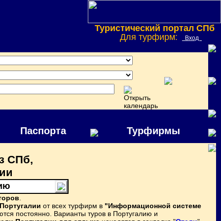
Туристический портал СПб
Для турфирм:
Вход
Паспорта
Турфирмы
з СПб,
лии
ию
торов
.
 Португалии
от всех турфирм в
"Информационной системе
тся постоянно. Варианты туров в Португалию и