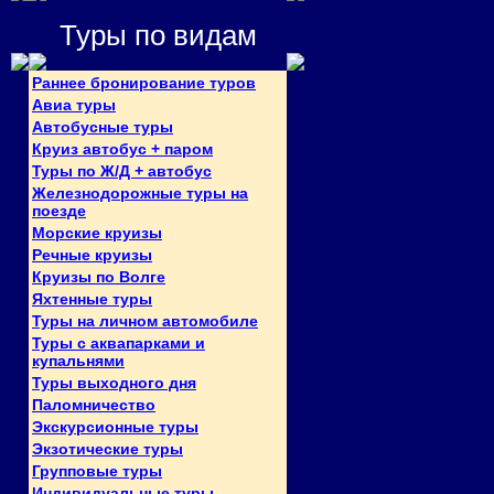
Туры по видам
Раннее бронирование туров
Авиа туры
Автобусные туры
Круиз автобус + паром
Туры по Ж/Д + автобус
Железнодорожные туры на
поезде
Морские круизы
Речные круизы
Круизы по Волге
Яхтенные туры
Туры на личном автомобиле
Туры с аквапарками и
купальнями
Туры выходного дня
Паломничество
Экскурсионные туры
Экзотические туры
Групповые туры
Индивидуальные туры