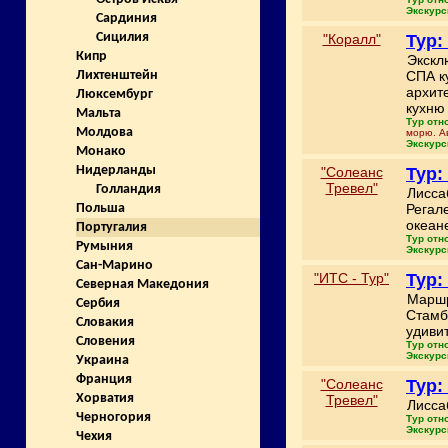
Экскурс
Сардиния
Сицилия
"Коралл"
Тур:
Кипр
Экскл
СПА к
Лихтенштейн
архит
Люксембург
кухню 
Мальта
Тур отн
Молдова
морю. А
Экскурс
Монако
Нидерланды
"Солеанс
Тур:
Тревел"
Голландия
Лисса
Регал
Польша
океан
Португалия
Тур отн
Румыния
Экскурс
Сан-Марино
"ИТС - Тур"
Тур:
Северная Македония
Маршр
Сербия
Стамб
Словакия
удиви
Словения
Тур отн
Экскурс
Украина
Франция
"Солеанс
Тур:
Хорватия
Тревел"
Лисса
Черногория
Тур отн
Экскурс
Чехия