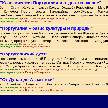
 "Классическая Португалия и отдых на океане"
бон — Статуя Христа — замок Келуш - Усадьба Регалейра — Мыс Ро
 – Коимбра - Порту — Брага — Гимарайнш — Бом Жезуш — Фатим
 — Синтра— Томар — Баталья — Алкобаса — Обидуш — Назаре –
осится к видам:
Туры на отдых к морю. Экскурсионные туры.
ии и отдых в туре:
в Португалию, в Европу
 "Португалия – оазис культуры и природы"
бон — Статуя Христа — Марфа – Деревенька Жозе Франку – Эрис
езуш — Коимбра — Фатима — Посещение Пещеры Grutas de moed
евский дворец в Келуш — Томар — Баталья — Алкобаса — Обидуш
осится к видам:
Экскурсионные туры.
ии и отдых в туре:
в Европу, в Португалию
 "Португальский дуэт"
е ознакомитесь со столицей Португалии, Лиссабоном и провинциал
евских дворцов и замков – в городе Синтра. Посетите королевский 
ите Статую Христа – копию величественной статуи Христа в Рио - д
осится к видам:
Авиа туры. Групповые туры. Экскурсионные туры. Экзотические туры.
ии и отдых в туре:
в Европу, в Португалию
 "От Дуная до Атлантики"
а → Стамбул → Будапешт → Лиссабон → Синтра → мыс Рока → О
осится к видам:
Экскурсионные туры.
ии и отдых в туре:
в Венгрию, в Европу, в Португалию