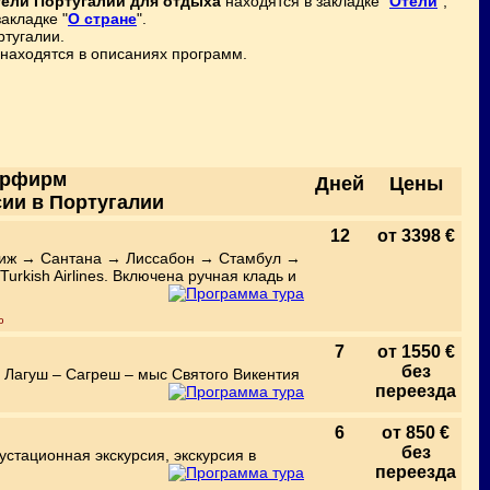
ели Португалии для отдыха
находятся в закладке "
Отели
",
акладке "
О стране
".
ртугалии.
находятся в описаниях программ.
урфирм
Дней
Цены
сии в Португалии
12
от 3398 €
иж → Сантана → Лиссабон → Стамбул →
rkish Airlines. Включена ручная кладь и
ю
7
от 1550 €
без
 - Лагуш – Сагреш – мыс Святого Викентия
переезда
6
от 850 €
без
устационная экскурсия, экскурсия в
переезда