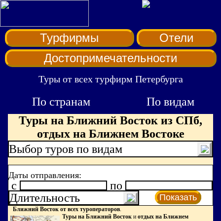
Турфирмы
Отели
Достопримечательности
Туры от всех турфирм Петербурга
По странам
По видам
Туры на Ближний Восток из СПб,
отдых на Ближнем Востоке
Выбор туров по видам
Даты отправления:
c
по
Длительность
Показать
Ближний Восток от всех туроператоров
.
Туры на Ближний Восток
и
отдых на Ближнем