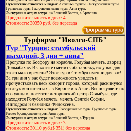
Путешествие относится к видам:
Активный туризм. Экскурсионные туры.
Групповые туры. Гастрономические туры. Авиа туры.
Экскурсии и отдых в туре:
на Ближний Восток, в Армению
Продолжительность в днях: 4
Стоимость: 30350 руб. без переезда
Программа тура
Турфирма "Иволга-СПБ"
Тур "Турция: стамбульский
выходной, 3 дня + авиа"
Прогулка по Босфору на корабле, Голубая мечеть, дворец
Долмабахче. Вы хотите сменить обстановку, но у вас для
этого мало времени? Этот тур в Стамбул именно для вас!
За три дня у вас будет возможность увидеть и
прочувствовать весь колорит города, который раскинулся
на двух континентах - в Европе и в Азии. Вы погуляете по
его улицам, посетите историчекий центр Стамбула, где
находятся Голубая мечеть, мечеть Святой Софии,
Ипподром и базилика Филоксена.
Путешествие относится к видам:
Экскурсионные туры. Групповые туры.
Раннее бронирование туров. Авиа туры.
Экскурсии и отдых в туре:
на Ближний Восток, в Турцию
Продолжительность в днях: 3
Стоимость: 30110 руб.($ 351) без переезда