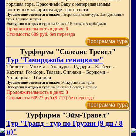
горящая гора. Красочный Баку с непередаваемым
восточным колоритом ждет вас в гости.
Путешествие относится к видам:
Гастрономические туры. Экскурсионные
туры. Групповые туры.
Экскурсии и отдых в туре:
на Ближний Восток, в Азербайджан
Продолжительность в днях: 6
Стоимость: 689 руб. без переезда
Программа тура
Турфирма "Солеанс Тревел"
Тур "Гамарджоба генацвале"
Тбилиси – Мцхета – Ананури – Гудаури – Казбеги -
Кахетия: Гомбори, Телави, Сигнахи – Боржоми –
Уплисцихе– Тбилиси
Путешествие относится к видам:
Экскурсионные туры.
Экскурсии и отдых в туре:
на Ближний Восток, в Грузию
Продолжительность в днях: 8
Стоимость: 60927 руб.($ 717) без переезда
Программа тура
Турфирма "Эйм-Травел"
Тур "Гранд - тур по Грузии (9 дн / 8
н)"