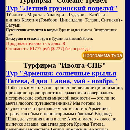
Турфирма "Солеанс Тревел"
Тур "Летний грузинский поцелуй"
Тбилиси - Мцхета - Ананури – Гудаури – Казбеги –
винная Кахетия (Гомбори, Цинандали, Телави, Сигнахи) -
Батуми
Путешествие относится к видам:
Туры на отдых к морю. Экскурсионные
туры.
Экскурсии и отдых в туре:
в Грузию, на Ближний Восток
Продолжительность в днях: 8
Стоимость: 61777 руб.($ 727) без переезда
Программа тура
Турфирма "Иволга-СПБ"
Тур "Армения: солнечные крылья
Татева, 4 дня + авиа, май - ноябрь"
Побывать в местах, где процветали великие цивилизации,
проходили кровопролитные сражения и совершались
исторические события мировой важности — это ли не
мечта любого путешественника? Мы готовы ее
осуществить и приглашаем вас в гости в Армению -
страну с особым и неповторимым обликом! Водопад
Шаки, дегустация вина в селе Арени, мастер - класс по
выпечке лаваша, канатная дорога Крылья Татева,
пещерный монастырь Гегард, армянский Акрополь.