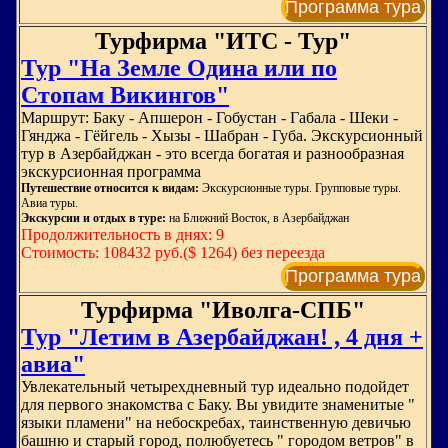
Программа тура
Турфирма "ИТС - Тур"
Тур "На Земле Одина или по
Стопам Викингов"
Маршрут: Баку - Апшерон - Гобустан - Габала - Шеки -
Гянджа - Гёйгель - Хызы - Шабран - Губа. Экскурсионный
тур в Азербайджан - это всегда богатая и разнообразная
экскурсионная программа
Путешествие относится к видам:
Экскурсионные туры. Групповые туры.
Авиа туры.
Экскурсии и отдых в туре:
на Ближний Восток, в Азербайджан
Продолжительность в днях: 9
Стоимость: 108432 руб.($ 1264) без переезда
Программа тура
Турфирма "Иволга-СПБ"
Тур "Летим в Азербайджан! , 4 дня +
авиа"
Увлекательный четырехдневный тур идеально подойдет
для первого знакомства с Баку. Вы увидите знаменитые "
языки пламени" на небоскребах, таинственную девичью
башню и старый город, полюбуетесь " городом ветров" в