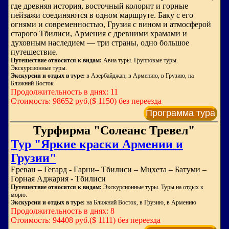
где древняя история, восточный колорит и горные
пейзажи соединяются в одном маршруте. Баку с его
огнями и современностью, Грузия с вином и атмосферой
старого Тбилиси, Армения с древними храмами и
духовным наследием — три страны, одно большое
путешествие.
Путешествие относится к видам:
Авиа туры. Групповые туры.
Экскурсионные туры.
Экскурсии и отдых в туре:
в Азербайджан, в Армению, в Грузию, на
Ближний Восток
Продолжительность в днях: 11
Стоимость: 98652 руб.($ 1150) без переезда
Программа тура
Турфирма "Солеанс Тревел"
Тур "Яркие краски Армении и
Грузии"
Ереван – Гегард - Гарни– Тбилиси – Мцхета – Батуми –
Горная Аджария - Тбилиси
Путешествие относится к видам:
Экскурсионные туры. Туры на отдых к
морю.
Экскурсии и отдых в туре:
на Ближний Восток, в Грузию, в Армению
Продолжительность в днях: 8
Стоимость: 94408 руб.($ 1111) без переезда