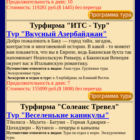
Продолжительность в днях: 10
Стоимость: 119281 руб.($ 1445) без переезда
Программа тура
Турфирма "ИТС - Тур"
Тур "Вкусный Азербайджан"
Добро пожаловать в Баку — город тайн, загадок,
контрастов и многовековой истории. В какой - то момент
вам покажется, что вы в Европе, ведь Бакинская бухта так
напоминает Неапольскую Ривьеру, а Бакинская Венеция
окунет вас в Итальянскую романтику.
Путешествие относится к видам:
Авиа туры. Групповые туры.
Экскурсионные туры.
Экскурсии и отдых в туре:
в Азербайджан, на Ближний Восток
Продолжительность в днях: 7
Стоимость: 155099 руб.($ 1808) без переезда
Программа тура
Турфирма "Солеанс Тревел"
Тур "Веселенькие каникулы"
Тбилиси - Мцхета - Батуми – Горная Аджария –
Цихидзири – Кутаиси – пещеры и каньоны
Путешествие относится к видам:
Туры на отдых к морю. Экскурсионные
туры.