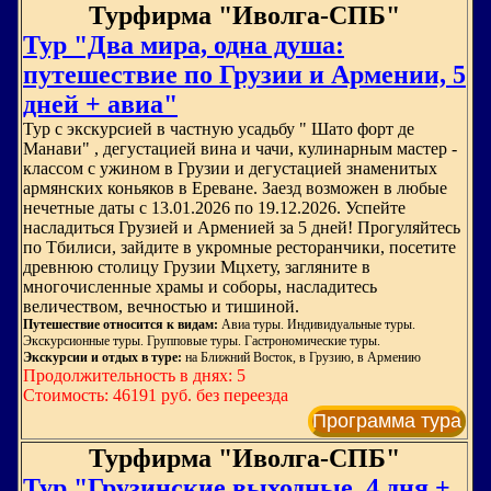
Турфирма "Иволга-СПБ"
Тур "Два мира, одна душа:
путешествие по Грузии и Армении, 5
дней + авиа"
Тур с экскурсией в частную усадьбу " Шато форт де
Манави" , дегустацией вина и чачи, кулинарным мастер -
классом с ужином в Грузии и дегустацией знаменитых
армянских коньяков в Ереване. Заезд возможен в любые
нечетные даты с 13.01.2026 по 19.12.2026. Успейте
насладиться Грузией и Арменией за 5 дней! Прогуляйтесь
по Тбилиси, зайдите в укромные ресторанчики, посетите
древнюю столицу Грузии Мцхету, загляните в
многочисленные храмы и соборы, насладитесь
величеством, вечностью и тишиной.
Путешествие относится к видам:
Авиа туры. Индивидуальные туры.
Экскурсионные туры. Групповые туры. Гастрономические туры.
Экскурсии и отдых в туре:
на Ближний Восток, в Грузию, в Армению
Продолжительность в днях: 5
Стоимость: 46191 руб. без переезда
Программа тура
Турфирма "Иволга-СПБ"
Тур "Грузинские выходные, 4 дня +