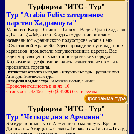
Турфирма "ИТС - Тур"
Тур "Arabia Felix: затерянное
царство Хадрамаута"
Маршрут: Каир – Сейюн – Тарим – Вади - Доан (Хад - эль
- Джазиль) – Мукалла. Когда - то древние римляне
называли юг Аравийского полуострова Arabia Felix —
«Счастливой Аравией». Здесь проходили пути ладанных
караванов, процветали могущественные царства. Вас
ждёт мир священных мест и исторических городов
Хадрамаута, где формировались религиозные школы и
процветала торговля.
Путешествие относится к видам:
Экскурсионные туры. Групповые туры.
Авиа туры. Экзотические туры.
Экскурсии и отдых в туре:
на Ближний Восток, в Йемен
Продолжительность в днях: 10
Стоимость: 334561 руб.($ 3900) без переезда
Программа тура
Турфирма "ИТС - Тур"
Тур "Четыре дня в Армении"
Экскурсионный тур в Армению по маршруту: Ереван –
Дилижан – Агарцин – Севан – Гошаванк – Гарни – Гехард