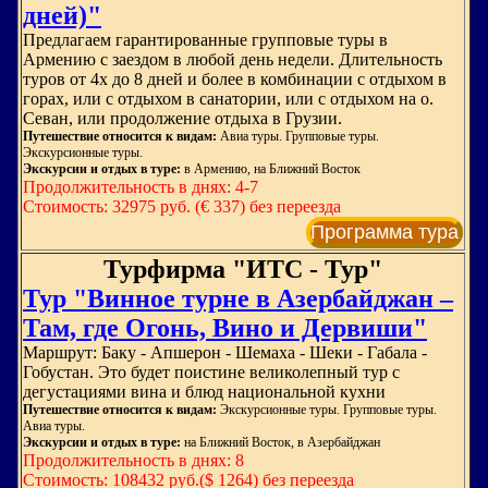
дней)"
Предлагаем гарантированные групповые туры в
Армению с заездом в любой день недели. Длительность
туров от 4х до 8 дней и более в комбинации с отдыхом в
горах, или с отдыхом в санатории, или с отдыхом на о.
Севан, или продолжение отдыха в Грузии.
Путешествие относится к видам:
Авиа туры. Групповые туры.
Экскурсионные туры.
Экскурсии и отдых в туре:
в Армению, на Ближний Восток
Продолжительность в днях: 4-7
Стоимость: 32975 руб. (€ 337) без переезда
Программа тура
Турфирма "ИТС - Тур"
Тур "Винное турне в Азербайджан –
Там, где Огонь, Вино и Дервиши"
Маршрут: Баку - Апшерон - Шемаха - Шеки - Габала -
Гобустан. Это будет поистине великолепный тур с
дегустациями вина и блюд национальной кухни
Путешествие относится к видам:
Экскурсионные туры. Групповые туры.
Авиа туры.
Экскурсии и отдых в туре:
на Ближний Восток, в Азербайджан
Продолжительность в днях: 8
Стоимость: 108432 руб.($ 1264) без переезда