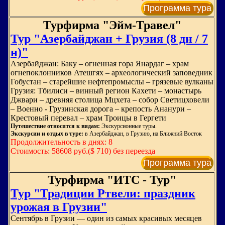
Программа тура
Турфирма "Эйм-Травел"
Тур "Азербайджан + Грузия (8 дн / 7
н)"
Азербайджан: Баку – огненная гора Янардаг – храм
огнепоклонников Атешгях – археологический заповедник
Гобустан – старейшие нефтепромыслы – грязевые вулканы
Грузия: Тбилиси – винный регион Кахети – монастырь
Джвари – древняя столица Мцхета – собор Светицховели
– Военно - Грузинская дорога – крепость Ананури –
Крестовый перевал – храм Троицы в Гергети
Путешествие относится к видам:
Экскурсионные туры.
Экскурсии и отдых в туре:
в Азербайджан, в Грузию, на Ближний Восток
Продолжительность в днях: 8
Стоимость: 58608 руб.($ 710) без переезда
Программа тура
Турфирма "ИТС - Тур"
Тур "Традиции Ртвели: праздник
урожая в Грузии"
Сентябрь в Грузии — один из самых красивых месяцев