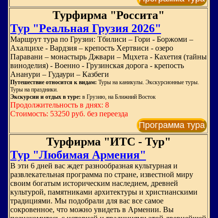
Турфирма "Россита"
Тур "Реальная Грузия 2026"
Маршрут тура по Грузии: Тбилиси – Гори - Боржоми –
Ахалцихе - Вардзия – крепость Хертвиси - озеро
Паравани – монастырь Джвари – Мцхета - Кахетия (тайны
виноделия) - Военно - Грузинская дорога - крепость
Ананури – Гудаури – Казбеги
Путешествие относится к видам:
Туры на каникулы. Экскурсионные туры.
Туры на праздники.
Экскурсии и отдых в туре:
в Грузию, на Ближний Восток
Продолжительность в днях: 8
Стоимость: 53250 руб. без переезда
Программа тура
Турфирма "ИТС - Тур"
Тур "Любимая Армения"
В эти 6 дней вас ждет разнообразная культурная и
развлекательная программа по стране, известной миру
своим богатым историческим наследием, древней
культурой, памятниками архитектуры и христианскими
традициями. Мы подобрали для вас все самое
сокровенное, что можно увидеть в Армении. Вы