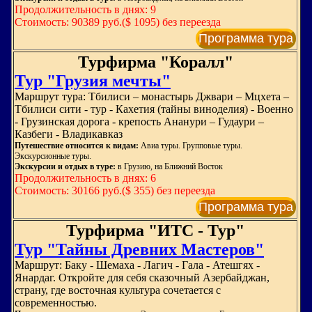
Продолжительность в днях: 9
Стоимость: 90389 руб.($ 1095) без переезда
Программа тура
Турфирма "Коралл"
Тур "Грузия мечты"
Маршрут тура: Тбилиси – монастырь Джвари – Мцхета –
Тбилиси сити - тур - Кахетия (тайны виноделия) - Военно
- Грузинская дорога - крепость Ананури – Гудаури –
Казбеги - Владикавказ
Путешествие относится к видам:
Авиа туры. Групповые туры.
Экскурсионные туры.
Экскурсии и отдых в туре:
в Грузию, на Ближний Восток
Продолжительность в днях: 6
Стоимость: 30166 руб.($ 355) без переезда
Программа тура
Турфирма "ИТС - Тур"
Тур "Тайны Древних Мастеров"
Маршрут: Баку - Шемаха - Лагич - Гала - Атешгях -
Янардаг. Откройте для себя сказочный Азербайджан,
страну, где восточная культура сочетается с
современностью.