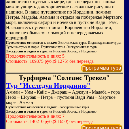
живописных пустынь в мире, где в пещерах песчаника
можно увидеть доисторические наскальные рисунки и
надписи. В наше путешествие по Иордании, помимо
Петры, Мадабы, Аммана и отдыха на побережье Мертвого
моря, включено сафари и ночевка в пустыне Вади - Рам.
Насладитесь путешествием в Королевство Иордании,
полное незабываемых эмоций и непередаваемых
ощущений.
Путешествие относится к видам:
Экзотические туры. Индивидуальные туры.
Туры на отдых к морю. Групповые туры. Экскурсионные туры.
Экскурсии и отдых в туре:
на Ближний Восток, в Иорданию
Продолжительность в днях: 5
Стоимость: 109375 руб.($ 1275) без переезда
Программа тура
Турфирма "Солеанс Тревел"
Тур "Исследуя Иорданию"
Амман – Умм - Кайс – Джераш – Аджлун - Мадаба – гора
Небо – Шоубак – Петра – пустыня Вади Рам – Мертвое
море - Амман
Путешествие относится к видам:
Экскурсионные туры.
Экскурсии и отдых в туре:
на Ближний Восток, в Иорданию
Продолжительность в днях: 7
Стоимость: 140210 руб.($ 1650) без переезда
Программа тура