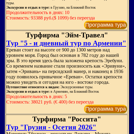
туры.
Экскурсии и отдых в туре:
в Грузию, на Ближний Восток
Продолжительность в днях: 10
Стоимость: 93388 руб.($ 1099) без переезда
Программа тура
Турфирма "Эйм-Травел"
Тур "5 - и дневный тур по Армении"
Ереван стоит на высоте от 900 до 1300 метров над
уровнем моря. Город был основан в 782 году до нашей
эры. В это время здесь была заложена крепость Эребуни.
Со временем название стали произносить как «Эривуни»,
затем «Эривань» на персидский манер, и наконец в 1936
году появилось привычное «Ереван». Остатки крепости
можно увидеть и сегодня на юго - востоке города.
Путешествие относится к видам:
Экскурсионные туры.
Экскурсии и отдых в туре:
в Армению, на Ближний Восток
Продолжительность в днях: 5
Стоимость: 38021 руб. (€ 400) без переезда
Программа тура
Турфирма "Россита"
Тур "Грузия - Осетия 2026"
Маршрут: Тбилиси – монастырь Джвари – Мцхета -