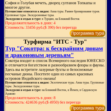
София и Голубая мечеть, дворец султанов Топкапы и
многое другое.
Путешествие относится к видам:
Авиа туры. Раннее бронирование туров.
Групповые туры. Экскурсионные туры.
Экскурсии и отдых в туре:
в Турцию, на Ближний Восток
Продолжительность в днях: 4
Стоимость: 33456 руб.($ 390) без переезда
Программа тура
Турфирма "ИТС - Тур"
Тур "Сокотра: к бескрайним дюнам
и драконовым деревьям"
Сокотра входит в список Всемирного наследия ЮНЕСКО
и отличается богатством и разнообразием флоры и фауны.
Здесь вы встретите лазурные бухты и белоснежные
песчаные дюны. Посетите один из самых красивых
островов Индийского океана!
Путешествие относится к видам:
Экзотические туры. Авиа туры. Групповые
туры. Экскурсионные туры.
Экскурсии и отдых в туре:
на Ближний Восток, в Йемен, в Саудовскую
Аравию
Продолжительность в днях: 8
Стоимость: 424636 руб.($ 4950) без переезда
Программа тура