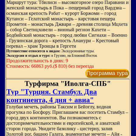
Маршрут тура: Тбилиси – высокогорное озеро Паравани и
женский монастырь в Пока – пещерный город Вардзиа –
османская крепость Рабат – курорт Боржоми – город
Кутаиси – Гелатский монастырь – карстовая пещера
Прометея – монастырь Джвари – древняя столица Мцхета
– собор Светицховели – винный регион Кахети –
Бодбийский монастырь – город любви Сигнахи – Военно
- Грузинская дорога – крепость Ананури – Крестовый
перевал – храм Троицы в Гергети
Путешествие относится к видам:
Экскурсионные туры.
Экскурсии и отдых в туре:
в Грузию, на Ближний Восток
Продолжительность в днях: 9
Стоимость: 66863 руб.($ 810) без переезда
Программа тура
Турфирма "Иволга-СПБ"
Тур "Турция. Стамбул. Два
континента, 4 дня + авиа"
Голубая мечеть, районы Таксим и Бейоглу, водная
прогулка по Босфору. Приглашаем вас посетить Стамбул –
город двух континентов. Вы познакомитесь с
достопримечательностями и европейской, и азиатской
сторон города. Увидите базилику - цистерну, залив
Золотой рог, башню Галата, знаменитые мечети – Айя -