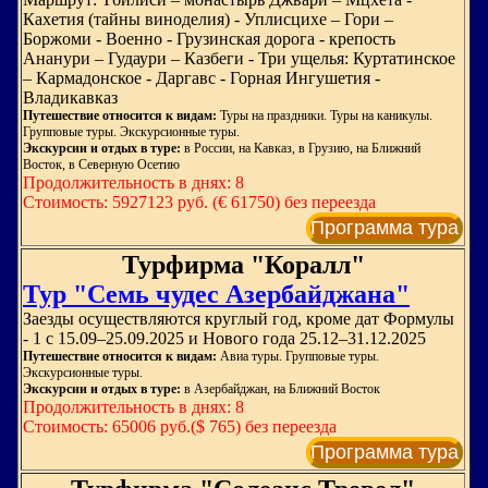
Кахетия (тайны виноделия) - Уплисцихе – Гори –
Боржоми - Военно - Грузинская дорога - крепость
Ананури – Гудаури – Казбеги - Три ущелья: Куртатинское
– Кармадонское - Даргавс - Горная Ингушетия -
Владикавказ
Путешествие относится к видам:
Туры на праздники. Туры на каникулы.
Групповые туры. Экскурсионные туры.
Экскурсии и отдых в туре:
в России, на Кавказ, в Грузию, на Ближний
Восток, в Северную Осетию
Продолжительность в днях: 8
Стоимость: 5927123 руб. (€ 61750) без переезда
Программа тура
Турфирма "Коралл"
Тур "Семь чудес Азербайджана"
Заезды осуществляются круглый год, кроме дат Формулы
- 1 с 15.09–25.09.2025 и Нового года 25.12–31.12.2025
Путешествие относится к видам:
Авиа туры. Групповые туры.
Экскурсионные туры.
Экскурсии и отдых в туре:
в Азербайджан, на Ближний Восток
Продолжительность в днях: 8
Стоимость: 65006 руб.($ 765) без переезда
Программа тура