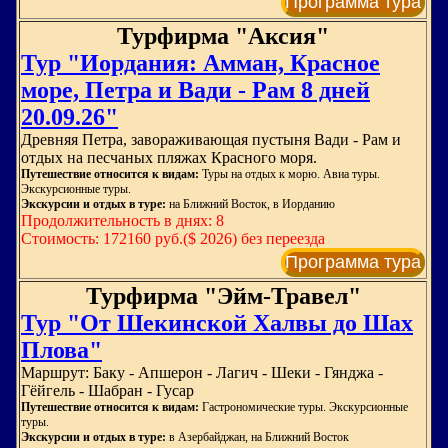
Программа тура
Турфирма "Аксия"
Тур "Иордания: Амман, Красное
море, Петра и Вади - Рам 8 дней
20.09.26"
Древняя Петра, завораживающая пустыня Вади - Рам и
отдых на песчаных пляжах Красного моря.
Путешествие относится к видам:
Туры на отдых к морю. Авиа туры.
Экскурсионные туры.
Экскурсии и отдых в туре:
на Ближний Восток, в Иорданию
Продолжительность в днях: 8
Стоимость: 172160 руб.($ 2026) без переезда
Программа тура
Турфирма "Эйм-Травел"
Тур "От Шекинской Халвы до Шах
Плова"
Маршрут: Баку - Апшерон - Лагич - Шеки - Гянджа -
Гёйгель - Шабран - Гусар
Путешествие относится к видам:
Гастрономические туры. Экскурсионные
туры.
Экскурсии и отдых в туре:
в Азербайджан, на Ближний Восток