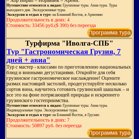
– Хор Вирап – Нораванк – Арени.
Путешествие относится к видам:
Групповые туры. Авиа туры. Туры
выходного дня. Экскурсионные туры.
Экскурсии и отдых в туре:
на Ближний Восток, в Армению
Продолжительность в днях: 4
Стоимость: 33456 руб.($ 390) без переезда
Программа тура
Турфирма "Иволга-СПБ"
Тур "Гастрономическая Грузия, 7
дней + авиа"
Тур с мастер - классами по приготовлению национальных
блюд и винными дегустациями. Откройте для себя
грузинское гастрономическое наслаждение! Оцените
размах настоящий застолий, продегустируйте несколько
сортов вина, научитесь готовить грузинский шашлык – и
все это на фоне потрясающей природы и искреннего
грузинского гостеприимства.
Путешествие относится к видам:
Групповые туры. Авиа туры.
Индивидуальные туры. Экскурсионные туры.
Экскурсии и отдых в туре:
на Ближний Восток, в Грузию
Продолжительность в днях: 7
Стоимость: 50897 руб. без переезда
Программа тура