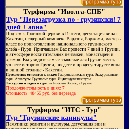
Программа тура
Турфирма "Иволга-СПБ"
Тур "Перезагрузка по - грузински! 7
дней + авиа"
Подъем к Троицкой церкви в Гергети, дегустация вина в
Кахетии, пещерный комплекс Вардзия, Боржоми, мастер -
класс по приготовлению национального грузинского
хлеба - Пури. Приглашаем Вас провести 7 дней в Грузии,
в атмосфере восхитительных пейзажей, монастырей и
храмов! Вы увидите самые знаковые для Грузии места,
узнаете историю Грузии, поедете и продегустируете вина
в винной столице - Кахетии.
Путешествие относится к видам:
Гастрономические туры. Экскурсионные
туры. Авиа туры. Групповые туры. Индивидуальные туры.
Экскурсии и отдых в туре:
на Ближний Восток, в Грузию
Продолжительность в днях: 7
Стоимость: 48455 руб. без переезда
Программа тура
Турфирма "ИТС - Тур"
Тур "Грузинские каникулы"
Памятники религии и культуры, дегустация вин и