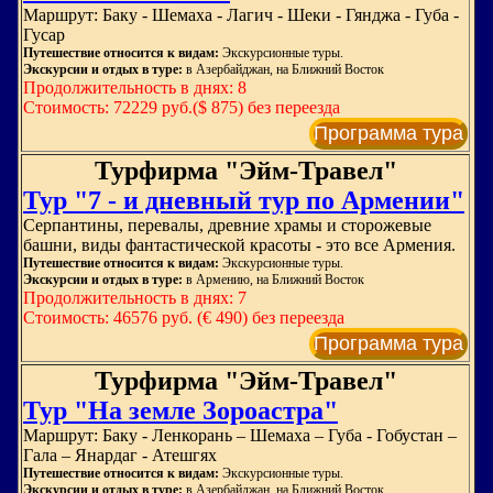
Маршрут: Баку - Шемаха - Лагич - Шеки - Гянджа - Губа -
Гусар
Путешествие относится к видам:
Экскурсионные туры.
Экскурсии и отдых в туре:
в Азербайджан, на Ближний Восток
Продолжительность в днях: 8
Стоимость: 72229 руб.($ 875) без переезда
Программа тура
Турфирма "Эйм-Травел"
Тур "7 - и дневный тур по Армении"
Серпантины, перевалы, древние храмы и сторожевые
башни, виды фантастической красоты - это все Армения.
Путешествие относится к видам:
Экскурсионные туры.
Экскурсии и отдых в туре:
в Армению, на Ближний Восток
Продолжительность в днях: 7
Стоимость: 46576 руб. (€ 490) без переезда
Программа тура
Турфирма "Эйм-Травел"
Тур "На земле Зороастра"
Маршрут: Баку - Ленкорань – Шемаха – Губа - Гобустан –
Гала – Янардаг - Атешгях
Путешествие относится к видам:
Экскурсионные туры.
Экскурсии и отдых в туре:
в Азербайджан, на Ближний Восток