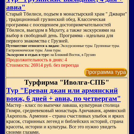
авиа"
Старый Тбилиси, подъем в монастырский храм " Джвари"
, традиционный грузинский обед. Классическая
программа с посещением достопримечательностей
Тбилиси, выездом в Мцхету, а также экскурсиями на
выбор в свободный день. Программа - идеальна для
первого знакомства с Грузией.
Путешествие относится к видам:
Экскурсионные туры. Групповые туры.
Гастрономические туры. Авиа туры.
Экскурсии и отдых в туре:
на Ближний Восток, в Грузию
Продолжительность в днях: 4
Стоимость: 26914 руб. без переезда
Программа тура
Турфирма "Иволга-СПБ"
Тур "Ереван джан или армянский
вояж, 6 дней + авиа, по четвергам"
Мастер - класс по выпечке лаваша, культурная столица
Гюмри, средневековый монастырь Аричаванк, армянский
Акрополь. Армения – страна счастливых улыбок и ярких
красок, старинных легенд и библейских историй, страна
красоты, истории и культуры. Все это нужно увидеть
своими глазами.