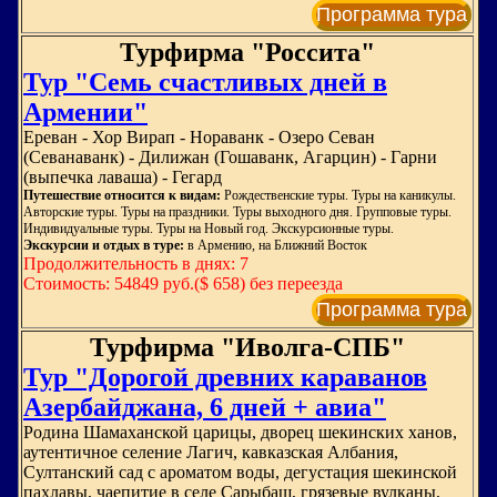
Программа тура
Турфирма "Россита"
Тур "Семь счастливых дней в
Армении"
Ереван - Хор Вирап - Нораванк - Озеро Севан
(Севанаванк) - Дилижан (Гошаванк, Агарцин) - Гарни
(выпечка лаваша) - Гегард
Путешествие относится к видам:
Рождественские туры. Туры на каникулы.
Авторские туры. Туры на праздники. Туры выходного дня. Групповые туры.
Индивидуальные туры. Туры на Новый год. Экскурсионные туры.
Экскурсии и отдых в туре:
в Армению, на Ближний Восток
Продолжительность в днях: 7
Стоимость: 54849 руб.($ 658) без переезда
Программа тура
Турфирма "Иволга-СПБ"
Тур "Дорогой древних караванов
Азербайджана, 6 дней + авиа"
Родина Шамаханской царицы, дворец шекинских ханов,
аутентичное селение Лагич, кавказская Албания,
Султанский сад с ароматом воды, дегустация шекинской
пахлавы, чаепитие в селе Сарыбаш, грязевые вулканы,