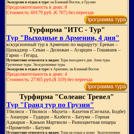
Экскурсии и отдых в туре:
на Ближний Восток, в Грузию
Продолжительность в днях: 8
Стоимость: 69179 руб. (€ 707) без переезда
Программа тура
Турфирма "ИТС - Тур"
Тур "Выходные в Армении, 4 дня"
кскурсионный тур в Армению по маршруту: Ереван –
Цахкадзор – Севан – Дилижан – Агарцин – Гошаванк –
Гарни – Гегард.
Путешествие относится к видам:
Туры выходного дня. Авиа туры.
Групповые туры. Экскурсионные туры.
Экскурсии и отдых в туре:
в Армению, на Ближний Восток
Продолжительность в днях: 4
Стоимость: 27365 руб.($ 319) без переезда
Программа тура
Турфирма "Солеанс Тревел"
Тур "Гранд тур по Грузии"
Тбилиси – Тбилиси – Мцхета – Кахетия (Сигнахи, Бодбе)
– Ананури – Гудаури – Казбеги – Батуми – Горная
Аджария – Каньон Мартвили – Разноцветная пещера
«Прометей» - Батуми
Путешествие относится к видам:
Туры на отдых к морю. Экскурсионные