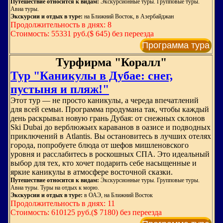
Путешествие относится к видам:
Экскурсионные туры. Групповые туры.
Авиа туры.
Экскурсии и отдых в туре:
на Ближний Восток, в Азербайджан
Продолжительность в днях: 8
Стоимость: 55331 руб.($ 645) без переезда
Программа тура
Турфирма "Коралл"
Тур "Каникулы в Дубае: снег,
пустыня и пляж!"
Этот тур — не просто каникулы, а череда впечатлений
для всей семьи. Программа продумана так, чтобы каждый
день раскрывал новую грань Дубая: от снежных склонов
Ski Dubai до верблюжьих караванов в оазисе и подводных
приключений в Atlantis. Вы остановитесь в лучших отелях
города, попробуете блюда от шефов мишленовского
уровня и расслабитесь в роскошных СПА. Это идеальный
выбор для тех, кто хочет подарить себе насыщенные и
яркие каникулы в атмосфере восточной сказки.
Путешествие относится к видам:
Экскурсионные туры. Групповые туры.
Авиа туры. Туры на отдых к морю.
Экскурсии и отдых в туре:
в ОАЭ, на Ближний Восток
Продолжительность в днях: 11
Стоимость: 610125 руб.($ 7180) без переезда