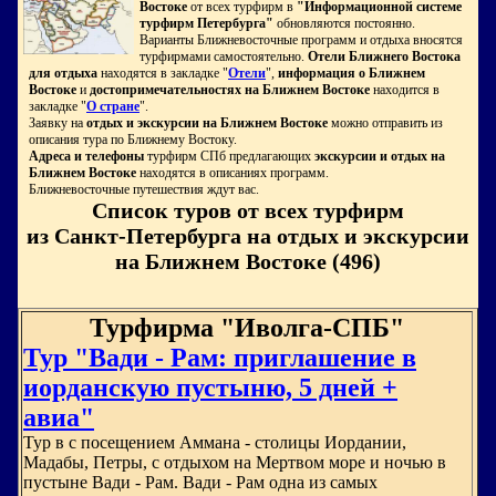
Востоке
от всех турфирм в
"Информационной системе
турфирм Петербурга"
обновляются постоянно.
Варианты Ближневосточные программ и отдыха вносятся
турфирмами самостоятельно.
Отели Ближнего Востока
для отдыха
находятся в закладке "
Отели
",
информация о Ближнем
Востоке
и
достопримечательностях на Ближнем Востоке
находится в
закладке "
О стране
".
Заявку на
отдых и экскурсии на Ближнем Востоке
можно отправить из
описания тура по Ближнему Востоку.
Адреса и телефоны
турфирм СПб предлагающих
экскурсии и отдых на
Ближнем Востоке
находятся в описаниях программ.
Ближневосточные путешествия ждут вас.
Список туров от всех турфирм
из Санкт-Петербурга на отдых и экскурсии
на Ближнем Востоке (496)
Турфирма "Иволга-СПБ"
Тур "Вади - Рам: приглашение в
иорданскую пустыню, 5 дней +
авиа"
Тур в с посещением Аммана - столицы Иордании,
Мадабы, Петры, с отдыхом на Мертвом море и ночью в
пустыне Вади - Рам. Вади - Рам одна из самых