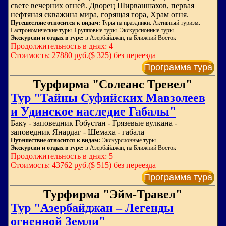
свете вечерних огней. Дворец Ширваншахов, первая
нефтяная скважина мира, горящая гора, Храм огня.
Путешествие относится к видам:
Туры на праздники. Активный туризм.
Гастрономические туры. Групповые туры. Экскурсионные туры.
Экскурсии и отдых в туре:
в Азербайджан, на Ближний Восток
Продолжительность в днях: 4
Стоимость: 27880 руб.($ 325) без переезда
Программа тура
Турфирма "Солеанс Тревел"
Тур "Тайны Суфийских Мавзолеев
и Удинское наследие Габалы"
Баку - заповедник Гобустан - Грязевые вулкана -
заповедник Янардаг - Шемаха - габала
Путешествие относится к видам:
Экскурсионные туры.
Экскурсии и отдых в туре:
в Азербайджан, на Ближний Восток
Продолжительность в днях: 5
Стоимость: 43762 руб.($ 515) без переезда
Программа тура
Турфирма "Эйм-Травел"
Тур "Азербайджан – Легенды
огненной Земли"