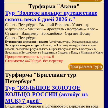
Турфирма "Аксия"
Тур "Золотое кольцо: путешествие
сквозь века 6 дней 2026 г."
Санкт - Петербург – Вышний Волочек - Углич – д.
Мартыново - Мышкин – Ярославль - Кострома – Плёс –
Суздаль - Владимир - Боголюбово - Сергиев Посад –
Санкт - Петербург
Путешествие относится к видам:
Автобусные туры. Экскурсионные туры.
Экскурсии и отдых в туре:
в России, по Золотому кольцу, в Ивановскую
область, во Владимирскую область, в Ярославскую область, в Кострому, в
Ярославль, в Боголюбово, во Владимир, в Суздаль, в Плес, в Мышкин, в Углич
Продолжительность в днях: 6
Стоимость: 44700 руб. без переезда
Программа тура
Турфирма "Бриллиант тур
Петербург"
Тур "БОЛЬШОЕ ЗОЛОТОЕ
КОЛЬЦО РОССИИ (автобус из
МСК) 7 дней"
Владимир с соборами и Боголюбово с церковью на воде.