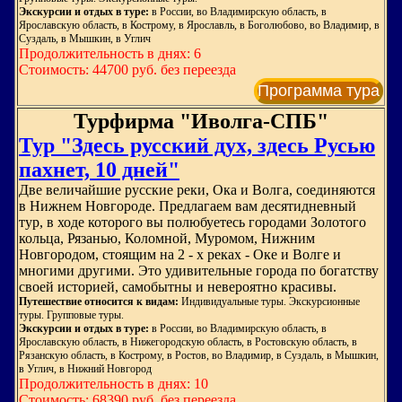
Экскурсии и отдых в туре:
в России, во Владимирскую область, в
Ярославскую область, в Кострому, в Ярославль, в Боголюбово, во Владимир, в
Суздаль, в Мышкин, в Углич
Продолжительность в днях: 6
Стоимость: 44700 руб. без переезда
Программа тура
Турфирма "Иволга-СПБ"
Тур "Здесь русский дух, здесь Русью
пахнет, 10 дней"
Две величайшие русские реки, Ока и Волга, соединяются
в Нижнем Новгороде. Предлагаем вам десятидневный
тур, в ходе которого вы полюбуетесь городами Золотого
кольца, Рязанью, Коломной, Муромом, Нижним
Новгородом, стоящим на 2 - х реках - Оке и Волге и
многими другими. Это удивительные города по богатству
своей историей, самобытны и невероятно красивы.
Путешествие относится к видам:
Индивидуальные туры. Экскурсионные
туры. Групповые туры.
Экскурсии и отдых в туре:
в России, во Владимирскую область, в
Ярославскую область, в Нижегородскую область, в Ростовскую область, в
Рязанскую область, в Кострому, в Ростов, во Владимир, в Суздаль, в Мышкин,
в Углич, в Нижний Новгород
Продолжительность в днях: 10
Стоимость: 68390 руб. без переезда