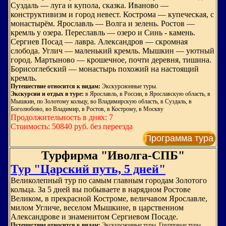
Суздаль — луга и купола, сказка. Иваново —
конструктивизм и город невест. Кострома — купеческая, с
монастырём. Ярославль — Волга и зелень. Ростов —
кремль у озера. Переславль — озеро и Синь - камень.
Сергиев Посад — лавра. Александров — скромная
слобода. Углич — маленький кремль. Мышкин — уютный
город. Мартыново — крошечное, почти деревня, тишина.
Борисоглебский — монастырь похожий на настоящий
кремль.
Путешествие относится к видам:
Экскурсионные туры.
Экскурсии и отдых в туре:
в Ярославль, в России, в Ярославскую область, в
Мышкин, по Золотому кольцу, во Владимирскую область, в Суздаль, в
Боголюбово, во Владимир, в Ростов, в Кострому, в Москву
Продолжительность в днях: 7
Стоимость: 50840 руб. без переезда
Программа тура
Турфирма "Иволга-СПБ"
Тур "Царский путь, 5 дней"
Великолепный тур по самым главным городам Золотого
кольца. За 5 дней вы побываете в нарядном Ростове
Великом, в прекрасной Костроме, величавом Ярославле,
милом Угличе, веселом Мышкине, в царственном
Александрове и знаменитом Сергиевом Посаде.
Путешествие относится к видам:
Экскурсионные туры. Групповые туры.