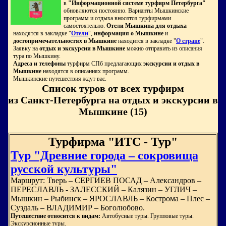
в
"Информационной системе турфирм Петербурга"
обновляются постоянно. Варианты Мышкинские
программ и отдыха вносятся турфирмами
самостоятельно.
Отели Мышкина для отдыха
находятся в закладке "
Отели
",
информация о Мышкине
и
достопримечательностях в Мышкине
находится в закладке "
О стране
".
Заявку на
отдых и экскурсии в Мышкине
можно отправить из описания
тура по Мышкину.
Адреса и телефоны
турфирм СПб предлагающих
экскурсии и отдых в
Мышкине
находятся в описаниях программ.
Мышкинские путешествия ждут вас.
Список туров от всех турфирм
из Санкт-Петербурга на отдых и экскурсии в
Мышкине (15)
Турфирма "ИТС - Тур"
Тур "Древние города – сокровища
русской культуры"
Маршрут: Тверь – СЕРГИЕВ ПОСАД – Александров –
ПЕРЕСЛАВЛЬ - ЗАЛЕССКИЙ – Калязин – УГЛИЧ –
Мышкин – Рыбинск – ЯРОСЛАВЛЬ – Кострома – Плес –
Суздаль – ВЛАДИМИР – Боголюбово.
Путешествие относится к видам:
Автобусные туры. Групповые туры.
Экскурсионные туры.