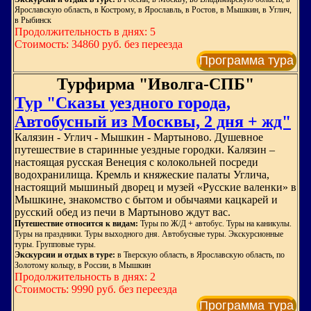
Ярославскую область, в Кострому, в Ярославль, в Ростов, в Мышкин, в Углич,
в Рыбинск
Продолжительность в днях: 5
Стоимость: 34860 руб. без переезда
Программа тура
Турфирма "Иволга-СПБ"
Тур "Сказы уездного города,
Автобусный из Москвы, 2 дня + жд"
Калязин - Углич - Мышкин - Мартыново. Душевное
путешествие в старинные уездные городки. Калязин –
настоящая русская Венеция с колокольней посреди
водохранилища. Кремль и княжеские палаты Углича,
настоящий мышиный дворец и музей «Русские валенки» в
Мышкине, знакомство с бытом и обычаями кацкарей и
русский обед из печи в Мартыново ждут вас.
Путешествие относится к видам:
Туры по Ж/Д + автобус. Туры на каникулы.
Туры на праздники. Туры выходного дня. Автобусные туры. Экскурсионные
туры. Групповые туры.
Экскурсии и отдых в туре:
в Тверскую область, в Ярославскую область, по
Золотому кольцу, в России, в Мышкин
Продолжительность в днях: 2
Стоимость: 9990 руб. без переезда
Программа тура