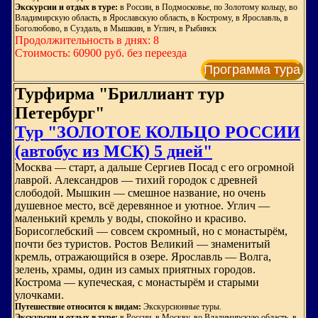
Экскурсии и отдых в туре:
в России, в Подмосковье, по Золотому кольцу, во
Владимирскую область, в Ярославскую область, в Кострому, в Ярославль, в
Боголюбово, в Суздаль, в Мышкин, в Углич, в Рыбинск
Продолжительность в днях: 8
Стоимость: 60900 руб. без переезда
Программа тура
Турфирма "Бриллиант тур
Петербург"
Тур "ЗОЛОТОЕ КОЛЬЦО РОССИИ
(автобус из МСК) 5 дней"
Москва — старт, а дальше Сергиев Посад с его огромной
лаврой. Александров — тихий городок с древней
слободой. Мышкин — смешное название, но очень
душевное место, всё деревянное и уютное. Углич —
маленький кремль у воды, спокойно и красиво.
Борисоглебский — совсем скромный, но с монастырём,
почти без туристов. Ростов Великий — знаменитый
кремль, отражающийся в озере. Ярославль — Волга,
зелень, храмы, один из самых приятных городов.
Кострома — купеческая, с монастырём и старыми
улочками.
Путешествие относится к видам:
Экскурсионные туры.
Экскурсии и отдых в туре:
в России, в Москву, во Владимирскую область, в