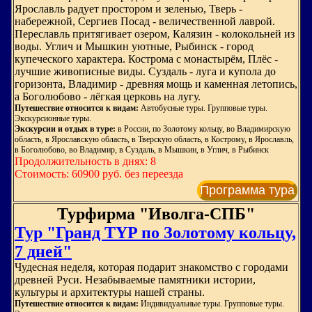
Ярославль радует простором и зеленью, Тверь -
набережной, Сергиев Посад - величественной лаврой.
Переславль притягивает озером, Калязин - колокольней из
воды. Углич и Мышкин уютные, Рыбинск - город
купеческого характера. Кострома с монастырём, Плёс -
лучшие живописные виды. Суздаль - луга и купола до
горизонта, Владимир - древняя мощь и каменная летопись,
а Боголюбово - лёгкая церковь на лугу.
Путешествие относится к видам:
Автобусные туры. Групповые туры.
Экскурсионные туры.
Экскурсии и отдых в туре:
в России, по Золотому кольцу, во Владимирскую
область, в Ярославскую область, в Тверскую область, в Кострому, в Ярославль,
в Боголюбово, во Владимир, в Суздаль, в Мышкин, в Углич, в Рыбинск
Продолжительность в днях: 8
Стоимость: 60900 руб. без переезда
Программа тура
Турфирма "Иволга-СПБ"
Тур "Гранд TYP по Золотому кольцу,
7 дней"
Чудесная неделя, которая подарит знакомство с городами
древней Руси. Незабываемые памятники истории,
культуры и архитектуры нашей страны.
Путешествие относится к видам:
Индивидуальные туры. Групповые туры.