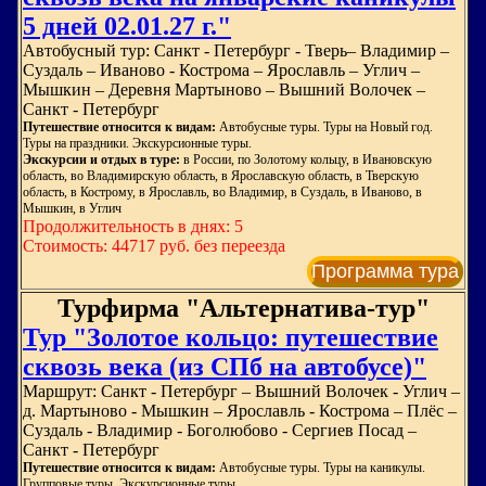
5 дней 02.01.27 г."
Автобусный тур: Санкт - Петербург - Тверь– Владимир –
Суздаль – Иваново - Кострома – Ярославль – Углич –
Мышкин – Деревня Мартыново – Вышний Волочек –
Санкт - Петербург
Путешествие относится к видам:
Автобусные туры. Туры на Новый год.
Туры на праздники. Экскурсионные туры.
Экскурсии и отдых в туре:
в России, по Золотому кольцу, в Ивановскую
область, во Владимирскую область, в Ярославскую область, в Тверскую
область, в Кострому, в Ярославль, во Владимир, в Суздаль, в Иваново, в
Мышкин, в Углич
Продолжительность в днях: 5
Стоимость: 44717 руб. без переезда
Программа тура
Турфирма "Альтернатива-тур"
Тур "Золотое кольцо: путешествие
сквозь века (из СПб на автобусе)"
Маршрут: Санкт - Петербург – Вышний Волочек - Углич –
д. Мартыново - Мышкин – Ярославль - Кострома – Плёс –
Суздаль - Владимир - Боголюбово - Сергиев Посад –
Санкт - Петербург
Путешествие относится к видам:
Автобусные туры. Туры на каникулы.
Групповые туры. Экскурсионные туры.