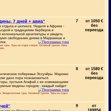
ины, 7 дней + авиа"
7
от 1050 €
без
 отдыха и шопинга. Неделя в Африке -
переезда
льтурой и традициями берберов и
 колониальной архитектуры и увидеть
 двумя свободными днями в Марракеше и
лок.
ые туры. Туры на отдых к морю. Активный туризм. Авиа
уры.
8
от 1580 €
без
антическое побережье Эссуэйры. Марокко
переезда
 уже дано пора познакомиться.
 горы, пустыня Агафай с ее освежающими
шумные медины городов - каждый найдет
. Экскурсионные туры. Активный туризм. Туры на отдых
очей"
9
от
169854
рутов по Марокко, где каждый город —