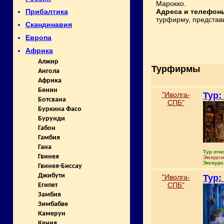
Марокко.
Адреса и телефон
Прибалтика
турфирму, представ
Скандинавия
Европа
Африка
Алжир
Турфирмы
Ангола
Африка
Бенин
"Иволга-
Тур:
Ботсвана
СПБ"
Буркина Фасо
Бурунди
Габон
Гамбия
Гана
Тур отн
Гвинея
Экскурс
Экскурс
Гвинея-Биссау
Джибути
"Иволга-
Тур:
СПБ"
Египет
Замбия
Зимбабве
Камерун
Кения