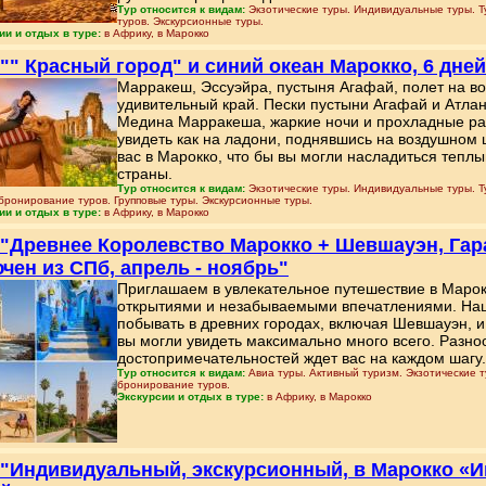
Тур относится к видам:
Экзотические туры. Индивидуальные туры. Т
туров. Экскурсионные туры.
ии и отдых в туре:
в Африку, в Марокко
 "" Красный город" и синий океан Марокко, 6 дней
Марракеш, Эссуэйра, пустыня Агафай, полет на в
удивительный край. Пески пустыни Агафай и Атлан
Медина Марракеша, жаркие ночи и прохладные ра
увидеть как на ладони, поднявшись на воздушном 
вас в Марокко, что бы вы могли насладиться теп
страны.
Тур относится к видам:
Экзотические туры. Индивидуальные туры. Ту
бронирование туров. Групповые туры. Экскурсионные туры.
ии и отдых в туре:
в Африку, в Марокко
 "Древнее Королевство Марокко + Шевшауэн, Гара
чен из СПб, апрель - ноябрь"
Приглашаем в увлекательное путешествие в Марок
открытиями и незабываемыми впечатлениями. На
побывать в древних городах, включая Шевшауэн, 
вы могли увидеть максимально много всего. Разно
достопримечательностей ждет вас на каждом шагу.
Тур относится к видам:
Авиа туры. Активный туризм. Экзотические т
бронирование туров.
Экскурсии и отдых в туре:
в Африку, в Марокко
 "Индивидуальный, экскурсионный, в Марокко «Им