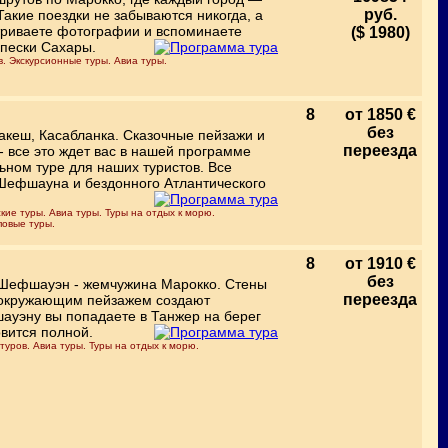
руб.
Такие поездки не забываются никогда, а
атриваете фотографии и вспоминаете
($ 1980)
пески Сахары.
. Экскурсионные туры. Авиа туры.
8
от 1850 €
без
акеш, Касабланка. Сказочные пейзажи и
переезда
 все это ждет вас в нашей программе
ьном туре для наших туристов. Все
 Шефшауна и бездонного Атлантического
ие туры. Авиа туры. Туры на отдых к морю.
повые туры.
8
от 1910 €
без
" Шефшауэн - жемчужина Марокко. Стены
переезда
с окружающим пейзажем создают
уэну вы попадаете в Танжер на берег
овится полной.
уров. Авиа туры. Туры на отдых к морю.