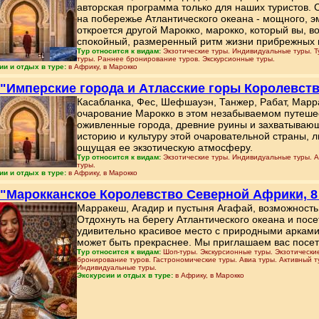
авторская программа только для наших туристов.
на побережье Атлантического океана - мощного, э
откроется другой Марокко, марокко, который вы, в
спокойный, размеренный ритм жизни прибрежных г
Тур относится к видам:
Экзотические туры. Индивидуальные туры. Т
туры. Раннее бронирование туров. Экскурсионные туры.
ии и отдых в туре:
в Африку, в Марокко
 "Имперские города и Атласские горы Королевств
Касабланка, Фес, Шефшауэн, Танжер, Рабат, Марра
очарование Марокко в этом незабываемом путешес
оживленные города, древние руины и захватывающ
историю и культуру этой очаровательной страны,
ощущая ее экзотическую атмосферу.
Тур относится к видам:
Экзотические туры. Индивидуальные туры. А
туры.
ии и отдых в туре:
в Африку, в Марокко
 "Марокканское Королевство Северной Африки, 8
Марракеш, Агадир и пустыня Агафай, возможность
Отдохнуть на берегу Атлантического океана и пос
удивительно красивое место с природными арками,
может быть прекраснее. Мы приглашаем вас посет
Тур относится к видам:
Шоп-туры. Экскурсионные туры. Экзотические
бронирование туров. Гастрономические туры. Авиа туры. Активный т
Индивидуальные туры.
Экскурсии и отдых в туре:
в Африку, в Марокко