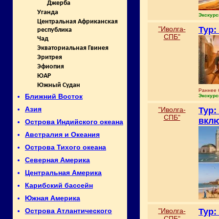
Джерба
Уганда
Экскурс
Центральная Африканская
"Иволга-
Тур:
республика
СПБ"
Чад
Экваториальная Гвинея
Эритрея
Эфиопия
ЮАР
Южный Судан
Раннее 
Ближний Восток
Экскурс
Азия
"Иволга-
Тур:
СПБ"
вклю
Острова Индийского океана
Австралия и Океания
Острова Тихого океана
Северная Америка
Центральная Америка
Карибский бассейн
Южная Америка
"Иволга-
Тур:
Острова Атлантического
СПБ"