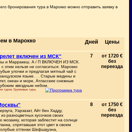
его бронирования тура в Марокко можно отправить заявку в
ем в Марокко
Дней
Цены
ерелет включен из МСК"
7
от 1720 €
без
йры и Марракеш. А / П ВКЛЮЧЕН ИЗ МСК.
переезда
 с этим нельзя не согласиться. Марокко
олубые улочки и предлагая мятный чай с
анцузском языке. . . Старые медины и
ет, океан и море, Атласские снежные
лубоким звездным небом.
е туров. Групповые туры.
 Москвы"
8
от 1750 €
без
рзуга, Уарзазат, Айт бен Хадду,
переезда
з разноцветных кусочков своих
 мозаику, которая заблестит на солнце
анка, спрятавшая этот цвет в своем
 голубые оттенки Шефшауэна,