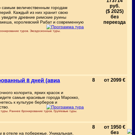
173714
руб.
о самым величественным городам
($ 2025)
рий. Каждый из них хранит свою
без
ы увидите древние римские руины
кеша, королевский Рабат и современную
переезда
ронирование туров. Экскурсионные туры.
ванный 8 дней (авиа
8
от 2099 €
чного колорита, ярких красок и
видите самые красивые города Марокко,
етесь к культуре берберов и
ство.
 туры. Раннее бронирование туров. Групповые туры.
8
от 1950 €
без
 в отеле на побережье. Уникальная,