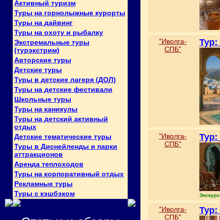
Активный туризм
Туры на горнолыжные курорты
Туры на дайвинг
Туры на охоту и рыбалку
"Иволга-
Тур:
Экстремальные туры
СПБ"
(турэкстрим)
Авторские туры
Детские туры
Туры в детские лагеря (ДОЛ)
Туры на детские фестивали
Школьные туры
Туры на каникулы
Туры на детский активный
отдых
"Иволга-
Тур:
Детские тематические туры
СПБ"
Туры в Диснейленды и парки
аттракционов
Аренда теплоходов
Туры на корпоративный отдых
Рекламные туры
Туры с кэшбэком
Экскурс
"Иволга-
Тур:
СПБ"