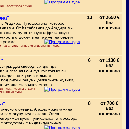
ры. Экзотические туры.
виа"
10
от 2650 €
без
в Агадире. Путешествие, которое
переезда
аниями. От Касабланки до Агадира мы
 отведаем аутентичную африканскую
жность отдохнуть на пляже, на берегу
рограмме.
. Авиа туры. Раннее бронирование туров.
а"
6
от 1100 €
без
эйры, два свободных дня для
переезда
я и легенды оживут, как только вы
загадочная и удивительная.
под ритмы гнауа - уникальной музыки,
по истине сказочная страна.
ые туры. Туры на отдых к
урсионные туры.
а"
8
от 700 €
без
тического океана. Агадир - жемчужина
переезда
м вам окунуться в океан. Океан
овторимая кухня, уникальная атмосфера.
с экскурсией с индивидуальным