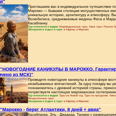
й"
Приглашаем вас в индивидуальное путешествие п
Марокко — бывшим столицам могущественных импе
уникальную историю, архитектуру и атмосферу. В
Волюбилиса, средневековые медины Феса и Марра
Касабланку.
Тур относится к видам:
Индивидуальные туры. Авиа туры. Раннее б
Экскурсии и отдых в туре:
в Африку, в Марокко
: "НОВОГОДНИЕ КАНИКУЛЫ В МАРОККО. Гарантиро
чено из МСК)"
Проведите новогодние каникулы в атмосфере восто
незабываемых впечатлений. За одну поездку вы у
познакомитесь с древней историей страны, прикосн
почувствуете настоящее марокканское гостеприим
Тур относится к видам:
Туры на Новый год. Туры на праздники. Авиа
Экскурсионные туры.
Экскурсии и отдых в туре:
в Африку, в Марокко
 "Марокко - берег Атлантики, 8 дней + авиа"
Касабланка, Эль - Джадида, Танжер с размещением