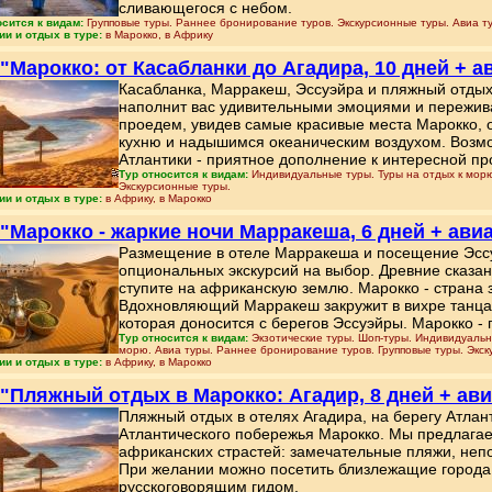
сливающегося с небом.
осится к видам:
Групповые туры. Раннее бронирование туров. Экскурсионные туры. Авиа ту
ии и отдых в туре:
в Марокко, в Африку
 "Марокко: от Касабланки до Агадира, 10 дней + а
Касабланка, Марракеш, Эссуэйра и пляжный отдых 
наполнит вас удивительными эмоциями и пережив
проедем, увидев самые красивые места Марокко,
кухню и надышимся океаническим воздухом. Возмо
Атлантики - приятное дополнение к интересной п
Тур относится к видам:
Индивидуальные туры. Туры на отдых к морю
Экскурсионные туры.
ии и отдых в туре:
в Африку, в Марокко
 "Марокко - жаркие ночи Марракеша, 6 дней + ави
Размещение в отеле Марракеша и посещение Эссу
опциональных экскурсий на выбор. Древние сказани
ступите на африканскую землю. Марокко - страна 
Вдохновляющий Марракеш закружит в вихре танца 
которая доносится с берегов Эссуэйры. Марокко - 
Тур относится к видам:
Экзотические туры. Шоп-туры. Индивидуальн
морю. Авиа туры. Раннее бронирование туров. Групповые туры. Экск
ии и отдых в туре:
в Африку, в Марокко
 "Пляжный отдых в Марокко: Агадир, 8 дней + ави
Пляжный отдых в отелях Агадира, на берегу Атлан
Атлантического побережья Марокко. Мы предлагае
африканских страстей: замечательные пляжи, неп
При желании можно посетить близлежащие города 
русскоговорящим гидом.