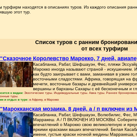
ы
турфирм находятся в описаниях туров. Из каждого описания ранн
ившую этот тур.
Список туров с ранним бронировани
от всех турфирм
 "Сказочное Королевство Марокко, 7 дней, авиап
Касабланка, Рабат, Шефшауэн, Фес, пляжи Эссуэ
Марокко иногда называют страной - искушением. И
как будто заигрывает с вами, заманивая в узкие г
восточными сладостями. Африка, говорящая на фр
мечети, восточные базары и древнейший университ
вершины и барханы Сахары с её бесконечным и г
осится к видам:
Экзотические туры. Индивидуальные туры. Авиа туры. Раннее бронировани
ионные туры.
ии и отдых в туре:
в Африку, в Марокко
 "Марокканская мозаика, 8 дней, а / п включен из
Касабланка, Рабат, Шефшауэн, Волюбилис, Фес, Ме
Марракеш. А / П ВКЛЮЧЕН ИЗ МОСКВЫ. Соберите и
впечатлений о Марокко свою великолепную и яркую
яркими красками ваших впечатлений. Белая Касабл
имени, густые краски ночной медины Марракеша,