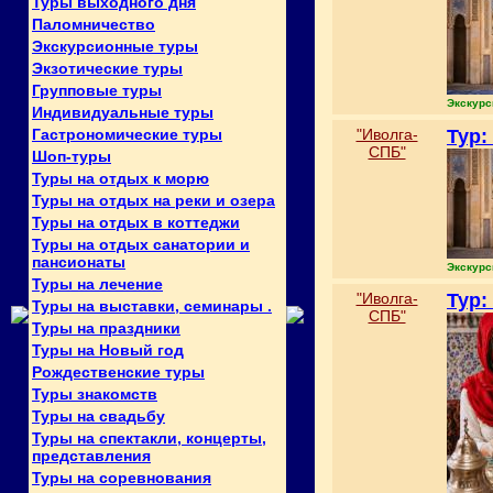
Туры выходного дня
Паломничество
Экскурсионные туры
Экзотические туры
Групповые туры
Экскурс
Индивидуальные туры
Гастрономические туры
"Иволга-
Тур:
СПБ"
Шоп-туры
Туры на отдых к морю
Туры на отдых на реки и озера
Туры на отдых в коттеджи
Туры на отдых санатории и
пансионаты
Экскурс
Туры на лечение
"Иволга-
Тур:
Туры на выставки, семинары .
СПБ"
Туры на праздники
Туры на Новый год
Рождественские туры
Туры знакомств
Туры на свадьбу
Туры на спектакли, концерты,
представления
Туры на соревнования