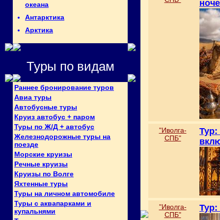
ноче
океана
Антарктика
Арктика
Туры по видам
Раннее бронирование туров
Авиа туры
Автобусные туры
Круиз автобус + паром
Туры по Ж/Д + автобус
"Иволга-
Тур
Железнодорожные туры на
СПБ"
вклю
поезде
Морские круизы
Речные круизы
Круизы по Волге
Яхтенные туры
Туры на личном автомобиле
Туры с аквапарками и
"Иволга-
Тур:
купальнями
СПБ"