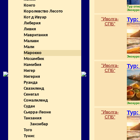
Конго
Тур отн
Экскурс
Королевство Лесото
Кот д Ивуар
"Иволга-
Тур:
Либерия
СПБ"
Ливия
Мавритания
Малави
Мали
Марокко
Экскурс
Мозамбик
Намибия
"Иволга-
Тур:
СПБ"
Нигер
Нигерия
Руанда
Свазиленд
Сенегал
Сомалиленд
Экскурс
Судан
"Иволга-
Тур:
Сьерра-Леоне
СПБ"
Танзания
Занзибар
Того
Тунис