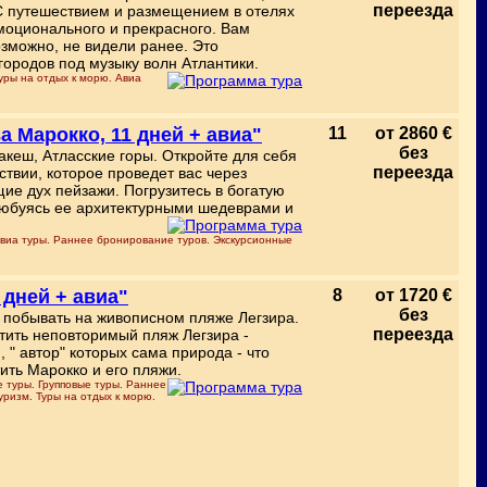
переезда
 С путешествием и размещением в отелях
моционального и прекрасного. Вам
озможно, не видели ранее. Это
ородов под музыку волн Атлантики.
уры на отдых к морю. Авиа
а Марокко, 11 дней + авиа"
11
от 2860 €
без
кеш, Атласские горы. Откройте для себя
переезда
твии, которое проведет вас через
ие дух пейзажи. Погрузитесь в богатую
 любуясь ее архитектурными шедеврами и
виа туры. Раннее бронирование туров. Экскурсионные
 дней + авиа"
8
от 1720 €
без
 побывать на живописном пляже Легзира.
переезда
етить неповторимый пляж Легзира -
 " автор" которых сама природа - что
ить Марокко и его пляжи.
 туры. Групповые туры. Раннее
уризм. Туры на отдых к морю.