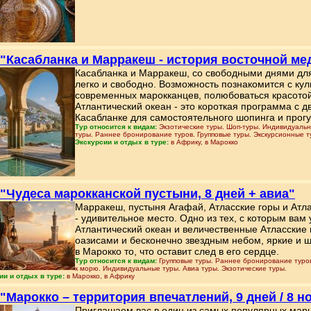
 "Касабланка и Марракеш - история восточной мед
Касабланка и Марракеш, со свободными днями для
легко и свободно. Возможность познакомится с ку
современных марокканцев, полюбоваться красотой
Атлантический океан - это короткая программа с
Касабланке для самостоятельного шопинга и прогу
Тур относится к видам:
Экзотические туры. Шоп-туры. Индивидуальн
туры. Раннее бронирование туров. Групповые туры. Экскурсионные т
Экскурсии и отдых в туре:
в Африку, в Марокко
 "Чудеса марокканской пустыни, 8 дней + авиа"
Марракеш, пустыня Агафай, Атласские горы и Атл
- удивительное место. Одно из тех, с которым вам
Атлантический океан и величественные Атласские
оазисами и бесконечно звездным небом, яркие и 
в Марокко то, что оставит след в его сердце.
Тур относится к видам:
Групповые туры. Раннее бронирование туров
к морю. Индивидуальные туры. Авиа туры. Экзотические туры.
ии и отдых в туре:
в Марокко, в Африку
 "Марокко – территория впечатлений, 9 дней / 8 н
Приглашаем вас в один из самых популярных марш