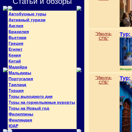
Статьи и обзоры
Автобусные туры
Активный туризм
Англия
Бразилия
"Иволга-
Тур:
Вьетнам
СПБ"
Греция
Египет
Кения
Китай
Мадейра
Экскурс
Мальдивы
"Иволга-
Тур:
Португалия
СПБ"
Таиланд
Турция
Туры выходного дня
Туры на горнолыжные курорты
Туры на Новый год
Филиппины
Финляндия
ЮАР