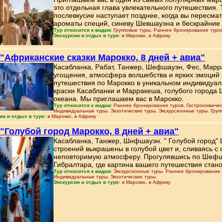
это отдельная глава увлекательного путешествия. 
послевкусие наступает позднее, когда вы пересм
ароматы специй, синеву Шевшауэна и бескрайние 
Тур относится к видам:
Групповые туры. Раннее бронирование туров
Экскурсии и отдых в туре:
в Марокко, в Африку
 "Африканские сказки Марокко, 8 дней + авиа"
Касабланка, Рабат, Танжер, Шефшауэн, Фес, Марр
угощения, атмосфера волшебства и ярких эмоций -
путешествия по Марокко в уникальном индивидуал
краски Касабланки и Марракеша, голубого города
океана. Мы приглашаем вас в Марокко.
Тур относится к видам:
Раннее бронирование туров. Гастрономическ
Индивидуальные туры. Экзотические туры. Экскурсионные туры. Груп
ии и отдых в туре:
в Марокко, в Африку
 "Голубой город Марокко, 8 дней + авиа"
Касабланка, Танжер, Шнфшауэн. " Голубой город
строений выкрашены в голубой цвет и, сливаясь 
неповторимую атмосферу. Прогулявшись по Шефша
Гибралтара, где картина вашего путешествия стан
Тур относится к видам:
Экскурсионные туры. Раннее бронирование т
Индивидуальные туры. Экзотические туры.
Экскурсии и отдых в туре:
в Марокко, в Африку