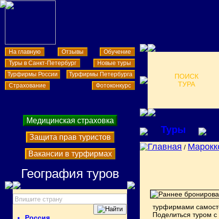
На главную
Отзывы
Обучение
Туры в Санкт-Петербург
Новые туры
Турфирмы России
Турфирмы Петербурга
ПОИСК
ТУРА
Страхование
Фотоконкурс
Медицинская страховка
Туры
Защита прав туристов
Главная
Марокк
/
Вакансии в турфирмах
География туров
турфирмами самосто
Поделиться туром с
Россия