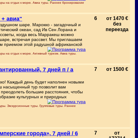
уры на отдых к морю. Авиа туры. Раннее бронирование
 + авиа"
6
от 1470 €
без
оздушном шаре. Марокко - загадочный и
переезда
тический океан, сад Ив Сен Лорана и
ссветы, когда весь Марракеш можно
шаре, встречая рассвет. Мы приглашаем
лым приемом этой радушной африканской
ры на отдых к морю. Активный туризм. Авиа туры.
нтированный, 7 дней п / а
7
от 1500 €
ко! Каждый день будет наполнен новыми
ш насыщенный тур позволит вам
и преодолеть большие расстояния, чтобы
образие культурных и природных
уры. Экскурсионные туры. Групповые туры. Раннее
перские города», 7 дней / 6
7
от