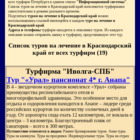
всех турфирм Петербурга в едином списке
"Информационной системы"
.
Список туров на лечение в Краснодарский край пополняется турфирмами
самостоятельно в режиме реального времени.
Поделиться
туром на лечение в Краснодарский край
можно
воспльзовавшись ссылкой имеющейся в каждом
туре на лечение в
Краснодарский край
.
Адреса и телефоны
турфирм находятся в описаниях туров. Из каждого
описания можно отправить заявку в турфирму, представившую этот тур.
Список туров на лечение в Краснодарский
край от всех турфирм (19)
Турфирма "Иволга-СПБ"
Тур "«Урал» пансионат 4* г. Анапа"
В 4 - звездочном курортном комплексе «Урал» собраны
преимущества респектабельного отеля и
многопрофильной здравницы. Это особенное место для
отдыха и оздоровления находится в Анапе – лидере среди
российских курортов по количеству солнечных дней в
году. От аэропорта сюда ехать 12 километров, от вокзала и
центра – 3 километра. Благоустроенный пляж от
санатория – всего в 300 метрах.
Путешествие относится к видам:
Раннее бронирование туров. Авиа туры.
Туры на каникулы. Туры на праздники. Индивидуальные туры. Туры на отдых