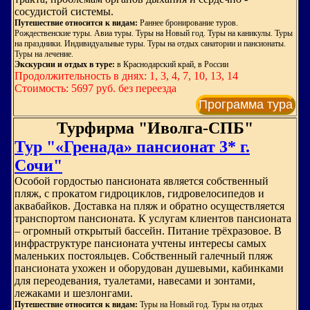
сосудистой системы.
Путешествие относится к видам:
Раннее бронирование туров.
Рождественские туры. Авиа туры. Туры на Новый год. Туры на каникулы. Туры
на праздники. Индивидуальные туры. Туры на отдых санатории и пансионаты.
Туры на лечение.
Экскурсии и отдых в туре:
в Краснодарский край, в России
Продолжительность в днях: 1, 3, 4, 7, 10, 13, 14
Стоимость: 5697 руб. без переезда
Программа тура
Турфирма "Иволга-СПБ"
Тур "«Гренада» пансионат 3* г.
Сочи"
Особой гордостью пансионата является собственный
пляж, с прокатом гидроциклов, гидровелосипедов и
аквабайков. Доставка на пляж и обратно осуществляется
транспортом пансионата. К услугам клиентов пансионата
– огромный открытый бассейн. Питание трёхразовое. В
инфраструктуре пансионата учтены интересы самых
маленьких постояльцев. Собственный галечный пляж
пансионата ухожен и оборудован душевыми, кабинками
для переодевания, туалетами, навесами и зонтами,
лежаками и шезлонгами.
Путешествие относится к видам:
Туры на Новый год. Туры на отдых