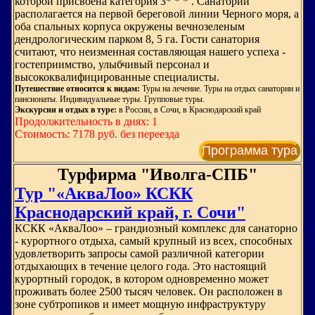
которой присвоена категория 3* * * . Санаторий
располагается на первой береговой линии Черного моря, а
оба спальных корпуса окружены вечнозеленым
дендрологическим парком 8, 5 га. Гости санатория
считают, что неизменная составляющая нашего успеха -
гостеприимство, улыбчивый персонал и
высококвалифицированные специалисты.
Путешествие относится к видам:
Туры на лечение. Туры на отдых санатории и
пансионаты. Индивидуальные туры. Групповые туры.
Экскурсии и отдых в туре:
в России, в Сочи, в Краснодарский край
Продолжительность в днях: 1
Стоимость: 7178 руб. без переезда
Программа тура
Турфирма "Иволга-СПБ"
Тур "«АкваЛоо» КСКК
Краснодарский край, г. Сочи"
КСКК «АкваЛоо» – грандиозный комплекс для санаторно
- курортного отдыха, самый крупный из всех, способных
удовлетворить запросы самой различной категории
отдыхающих в течение целого года. Это настоящий
курортный городок, в котором одновременно может
проживать более 2500 тысяч человек. Он расположен в
зоне субтропиков и имеет мощную инфраструктуру