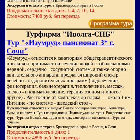
санатории и пансионаты. Туры на лечение.
Экскурсии и отдых в туре:
в Краснодарский край, в России
Продолжительность в днях: 1-4, 7, 10, 14
Стоимость: 7408 руб. без переезда
Программа тура
Турфирма "Иволга-СПБ"
Тур "«Изумруд» пансионат 3* г.
Сочи"
«Изумруд» относится к санаториям общетерапевтического
профиля и принимает на лечение людей с заболеваниями
нервной, сердечно - сосудистой систем, а также опорно -
двигательного аппарата, предлагая широкий спектр
лечебно - оздоровительных программ (водолечение,
физиотерапия, бальнеотерапия, теплолечение, массаж,
спелео - и климатолечение, терапия озоном и многое
другое) . Расстояние от комплекса до пляжа — около 1 км.
Питание - по системе «шведский стол».
Путешествие относится к видам:
Раннее бронирование туров. Авиа туры.
Туры на каникулы. Туры на праздники. Индивидуальные туры. Рождественские
туры. Туры на Новый год. Туры на отдых санатории и пансионаты. Туры на
лечение.
Экскурсии и отдых в туре:
в Краснодарский край, в России, в Сочи
Продолжительность в днях: 1
Стоимость: 4896 руб. без переезда