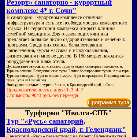
Резорт» санаторно - курортный
комплекс 4* г. Сочи"
В санаторно - курортном комплексе отличная
инфраструктура и есть все необходимое для комфортного
отдыха. На территории комплекса открыта клиника
семейной медицины. Для отдыхающих клиника
предлагает большое число оздоровительных и лечебных
программ. Среди них сеансы бальнеотерапии,
грязелечения, курсы массажа и иглоукалывания,
физиотерапия и многое другое. В 150 метрах находится
оборудованный пляж отеля.
Путешествие относится к видам:
Туры на отдых санатории и пансионаты.
Туры на лечение. Рождественские туры. Раннее бронирование туров. Авиа туры.
Туры на каникулы. Туры на отдых к морю. Туры на праздники. Индивидуальные
туры. Туры на Новый год.
Экскурсии и отдых в туре:
в России, в Краснодарский край, в Сочи
Продолжительность в днях: 1, 3, 4, 7
Стоимость: 9043 руб. без переезда
Программа тура
Турфирма "Иволга-СПБ"
Тур "«Русь» санаторий,
Краснодарский край, г. Геленджик"
Санаторий «Русь» разместился на берегу Геленджикской