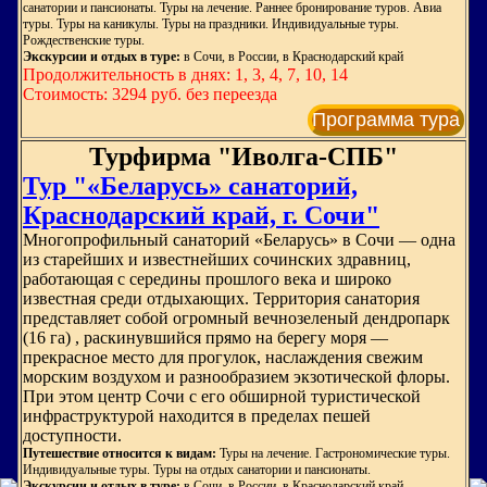
санатории и пансионаты. Туры на лечение. Раннее бронирование туров. Авиа
туры. Туры на каникулы. Туры на праздники. Индивидуальные туры.
Рождественские туры.
Экскурсии и отдых в туре:
в Сочи, в России, в Краснодарский край
Продолжительность в днях: 1, 3, 4, 7, 10, 14
Стоимость: 3294 руб. без переезда
Программа тура
Турфирма "Иволга-СПБ"
Тур "«Беларусь» санаторий,
Краснодарский край, г. Сочи"
Многопрофильный санаторий «Беларусь» в Сочи — одна
из старейших и известнейших сочинских здравниц,
работающая с середины прошлого века и широко
известная среди отдыхающих. Территория санатория
представляет собой огромный вечнозеленый дендропарк
(16 га) , раскинувшийся прямо на берегу моря —
прекрасное место для прогулок, наслаждения свежим
морским воздухом и разнообразием экзотической флоры.
При этом центр Сочи с его обширной туристической
инфраструктурой находится в пределах пешей
доступности.
Путешествие относится к видам:
Туры на лечение. Гастрономические туры.
Индивидуальные туры. Туры на отдых санатории и пансионаты.
Экскурсии и отдых в туре:
в Сочи, в России, в Краснодарский край