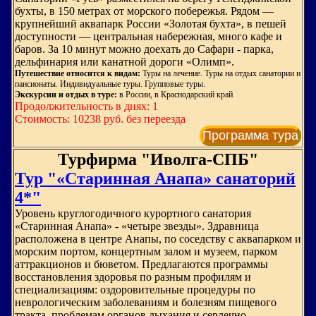
бухты, в 150 метрах от морского побережья. Рядом —
крупнейший аквапарк России «Золотая бухта», в пешей
доступности — центральная набережная, много кафе и
баров. За 10 минут можно доехать до Сафари - парка,
дельфинария или канатной дороги «Олимп».
Путешествие относится к видам:
Туры на лечение. Туры на отдых санатории и
пансионаты. Индивидуальные туры. Групповые туры.
Экскурсии и отдых в туре:
в России, в Краснодарский край
Продолжительность в днях: 1
Стоимость: 10238 руб. без переезда
Программа тура
Турфирма "Иволга-СПБ"
Тур "«Старинная Анапа» санаторий
4*"
Уровень круглогодичного курортного санатория
«Старинная Анапа» - «четыре звезды». Здравница
расположена в центре Анапы, по соседству с аквапарком и
морским портом, концертным залом и музеем, парком
аттракционов и бюветом. Предлагаются программы
восстановления здоровья по разным профилям и
специализациям: оздоровительные процедуры по
неврологическим заболеваниям и болезням пищевого
тракта, проблемам органов дыхания и сердечно -