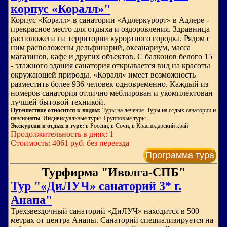
корпус «Коралл»"
Корпус «Коралл» в санатории «Адлеркурорт» в Адлере -
прекрасное место для отдыха и оздоровления. Здравница
расположена на территории курортного городка. Рядом с
ним расположены дельфинарий, океанариум, масса
магазинов, кафе и других объектов. С балконов белого 15
- этажного здания санатория открывается вид на красоты
окружающей природы. «Коралл» имеет возможность
разместить более 936 человек одновременно. Каждый из
номеров санатория отлично меблирован и укомплектован
лучшей бытовой техникой.
Путешествие относится к видам:
Туры на лечение. Туры на отдых санатории и
пансионаты. Индивидуальные туры. Групповые туры.
Экскурсии и отдых в туре:
в России, в Сочи, в Краснодарский край
Продолжительность в днях: 1
Стоимость: 4061 руб. без переезда
Программа тура
Турфирма "Иволга-СПБ"
Тур "«ДиЛУЧ» санаторий 3* г.
Анапа"
Трехзвездочный санаторий «ДиЛУЧ» находится в 500
метрах от центра Анапы. Санаторий специализируется на