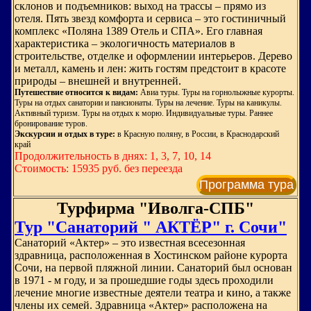
склонов и подъемников: выход на трассы – прямо из
отеля. Пять звезд комфорта и сервиса – это гостиничный
комплекс «Поляна 1389 Отель и СПА». Его главная
характеристика – экологичность материалов в
строительстве, отделке и оформлении интерьеров. Дерево
и металл, камень и лен: жить гостям предстоит в красоте
природы – внешней и внутренней.
Путешествие относится к видам:
Авиа туры. Туры на горнолыжные курорты.
Туры на отдых санатории и пансионаты. Туры на лечение. Туры на каникулы.
Активный туризм. Туры на отдых к морю. Индивидуальные туры. Раннее
бронирование туров.
Экскурсии и отдых в туре:
в Красную поляну, в России, в Краснодарский
край
Продолжительность в днях: 1, 3, 7, 10, 14
Стоимость: 15935 руб. без переезда
Программа тура
Турфирма "Иволга-СПБ"
Тур "Санаторий " АКТЁР" г. Сочи"
Санаторий «Актер» ‒ это известная всесезонная
здравница, расположенная в Хостинском районе курорта
Сочи, на первой пляжной линии. Санаторий был основан
в 1971 - м году, и за прошедшие годы здесь проходили
лечение многие известные деятели театра и кино, а также
члены их семей. Здравница «Актер» расположена на