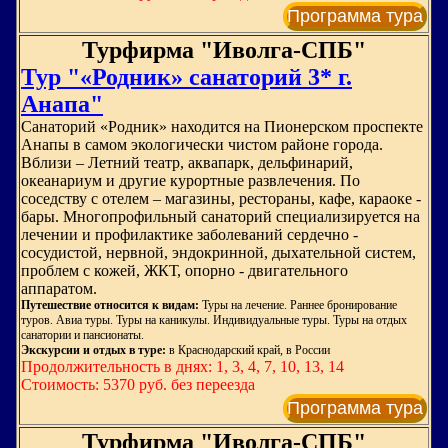
Программа тура
Турфирма "Иволга-СПБ"
Тур "«Родник» санаторий 3* г.
Анапа"
Санаторий «Родник» находится на Пионерском проспекте
Анапы в самом экологически чистом районе города.
Вблизи – Летний театр, аквапарк, дельфинарий,
океанариум и другие курортные развлечения. По
соседству с отелем – магазины, рестораны, кафе, караоке -
бары. Многопрофильный санаторий специализируется на
лечении и профилактике заболеваний сердечно -
сосудистой, нервной, эндокринной, дыхательной систем,
проблем с кожей, ЖКТ, опорно - двигательного
аппаратом.
Путешествие относится к видам:
Туры на лечение. Раннее бронирование
туров. Авиа туры. Туры на каникулы. Индивидуальные туры. Туры на отдых
санатории и пансионаты.
Экскурсии и отдых в туре:
в Краснодарский край, в России
Продолжительность в днях: 1, 3, 4, 7, 10, 13, 14
Стоимость: 5370 руб. без переезда
Программа тура
Турфирма "Иволга-СПБ"