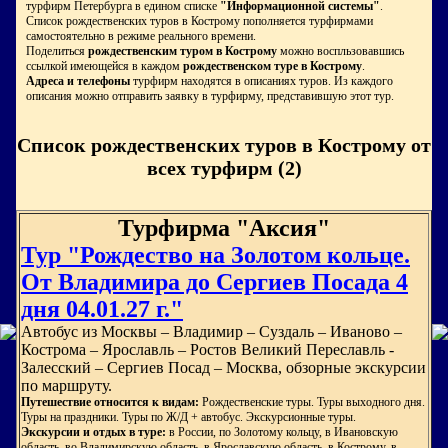
турфирм Петербурга в едином списке
"Информационной системы"
.
Список рождественских туров в Кострому пополняется турфирмами
самостоятельно в режиме реального времени.
Поделиться
рождественским туром в Кострому
можно воспльзовавшись
ссылкой имеющейся в каждом
рождественском туре в Кострому
.
Адреса и телефоны
турфирм находятся в описаниях туров. Из каждого
описания можно отправить заявку в турфирму, представившую этот тур.
Список рождественских туров в Кострому от
всех турфирм (2)
Турфирма "Аксия"
Тур "Рождество на Золотом кольце.
От Владимира до Сергиев Посада 4
дня 04.01.27 г."
Автобус из Москвы – Владимир – Суздаль – Иваново –
Кострома – Ярославль – Ростов Великий Переславль -
Залесский – Сергиев Посад – Москва, обзорные экскурсии
по маршруту.
Путешествие относится к видам:
Рождественские туры. Туры выходного дня.
Туры на праздники. Туры по Ж/Д + автобус. Экскурсионные туры.
Экскурсии и отдых в туре:
в России, по Золотому кольцу, в Ивановскую
область, во Владимирскую область, в Ярославскую область, в Кострому, в