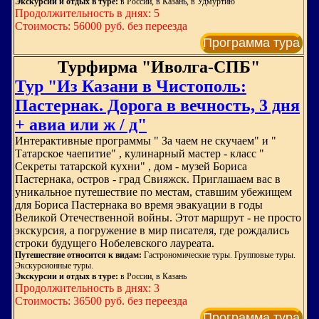
Экскурсии и отдых в туре:
в России, в Казань, в Удмуртию
Продолжительность в днях: 5
Стоимость: 56000 руб. без переезда
Программа тура
Турфирма "Иволга-СПБ"
Тур "Из Казани в Чистополь:
Пастернак. Дорога в вечность, 3 дня
+ авиа или ж / д"
Интерактивные программы " За чаем не скучаем" и "
Татарское чаепитие" , кулинарный мастер - класс "
Секреты татарской кухни" , дом - музей Бориса
Пастернака, остров - град Свияжск. Приглашаем вас в
уникальное путешествие по местам, ставшим убежищем
для Бориса Пастернака во время эвакуации в годы
Великой Отечественной войны. Этот маршрут - не просто
экскурсия, а погружение в мир писателя, где рождались
строки будущего Нобелевского лауреата.
Путешествие относится к видам:
Гастрономические туры. Групповые туры.
Экскурсионные туры.
Экскурсии и отдых в туре:
в России, в Казань
Продолжительность в днях: 3
Стоимость: 36500 руб. без переезда
Программа тура