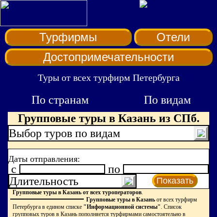
Турфирмы
Отели
Достопримечательности
Туры от всех турфирм Петербурга
По странам
По видам
Групповые туры в Казань из СПб.
Выбор туров по видам
Даты отправления:
c
по
Длительность
Показать
Групповые туры в Казань от всех туроператоров
.
Групповые туры в Казань
от всех турфирм
Петербурга в едином списке
"Информационной системы"
. Список
групповых туров в Казань пополняется турфирмами самостоятельно в