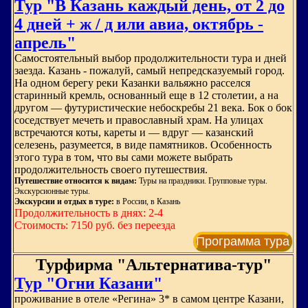
Тур "В Казань каждый день, от 2 до
4 дней + ж / д или авиа, октябрь -
апрель"
Самостоятельный выбор продолжительности тура и дней
заезда. Казань - пожалуй, самый непредсказуемый город.
На одном берегу реки Казанки вальяжно расселся
старинный кремль, основанный еще в 12 столетии, а на
другом — футуристические небоскребы 21 века. Бок о бок
соседствует мечеть и православный храм. На улицах
встречаются коты, кареты и — вдруг — казанский
селезень, разумеется, в виде памятников. Особенность
этого тура в том, что вы сами можете выбрать
продолжительность своего путешествия.
Путешествие относится к видам:
Туры на праздники. Групповые туры.
Экскурсионные туры.
Экскурсии и отдых в туре:
в России, в Казань
Продолжительность в днях: 2-4
Стоимость: 7150 руб. без переезда
Программа тура
Турфирма "Альтернатива-тур"
Тур "Огни Казани"
проживание в отеле «Регина» 3* в самом центре Казани,