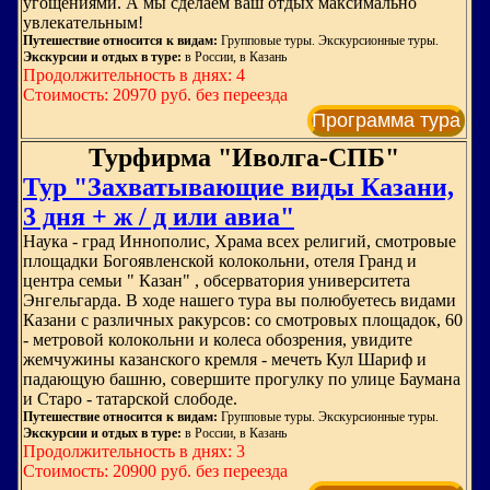
угощениями. А мы сделаем ваш отдых максимально
увлекательным!
Путешествие относится к видам:
Групповые туры. Экскурсионные туры.
Экскурсии и отдых в туре:
в России, в Казань
Продолжительность в днях: 4
Стоимость: 20970 руб. без переезда
Программа тура
Турфирма "Иволга-СПБ"
Тур "Захватывающие виды Казани,
3 дня + ж / д или авиа"
Наука - град Иннополис, Храма всех религий, смотровые
площадки Богоявленской колокольни, отеля Гранд и
центра семьи " Казан" , обсерватория университета
Энгельгарда. В ходе нашего тура вы полюбуетесь видами
Казани с различных ракурсов: со смотровых площадок, 60
- метровой колокольни и колеса обозрения, увидите
жемчужины казанского кремля - мечеть Кул Шариф и
падающую башню, совершите прогулку по улице Баумана
и Старо - татарской слободе.
Путешествие относится к видам:
Групповые туры. Экскурсионные туры.
Экскурсии и отдых в туре:
в России, в Казань
Продолжительность в днях: 3
Стоимость: 20900 руб. без переезда