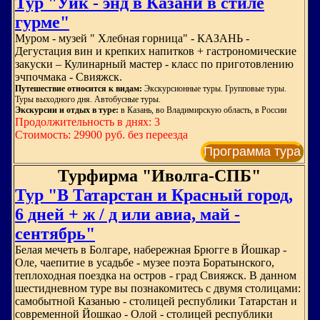
Тур "Уик - энд в Казани в стиле
гурме"
Муром - музей " Хлебная горница" - КАЗАНЬ -
Дегустация вин и крепких напитков + гастрономические
закуски – Кулинарный мастер - класс по приготовлению
эчпочмака - Свияжск.
Путешествие относится к видам:
Экскурсионные туры. Групповые туры.
Туры выходного дня. Автобусные туры.
Экскурсии и отдых в туре:
в Казань, во Владимирскую область, в России
Продолжительность в днях: 3
Стоимость: 29900 руб. без переезда
Программа тура
Турфирма "Иволга-СПБ"
Тур "В Татарстан и Красный город,
6 дней + ж / д или авиа, май -
сентябрь"
Белая мечеть в Болгаре, набережная Брюгге в Йошкар -
Оле, чаепитие в усадьбе - музее поэта Боратынского,
теплоходная поездка на остров - град Свияжск. В данном
шестидневном туре вы познакомитесь с двумя столицами:
самобытной Казанью - столицей республики Татарстан и
современной Йошкао - Олой - столицей республики