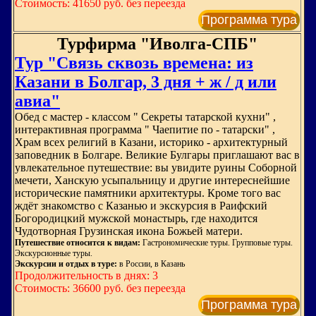
Стоимость: 41650 руб. без переезда
Программа тура
Турфирма "Иволга-СПБ"
Тур "Связь сквозь времена: из
Казани в Болгар, 3 дня + ж / д или
авиа"
Обед с мастер - классом " Секреты татарской кухни" ,
интерактивная программа " Чаепитие по - татарски" ,
Храм всех религий в Казани, историко - архитектурный
заповедник в Болгаре. Великие Булгары приглашают вас в
увлекательное путешествие: вы увидите руины Соборной
мечети, Ханскую усыпальницу и другие интереснейшие
исторические памятники архитектуры. Кроме того вас
ждёт знакомство с Казанью и экскурсия в Раифский
Богородицкий мужской монастырь, где находится
Чудотворная Грузинская икона Божьей матери.
Путешествие относится к видам:
Гастрономические туры. Групповые туры.
Экскурсионные туры.
Экскурсии и отдых в туре:
в России, в Казань
Продолжительность в днях: 3
Стоимость: 36600 руб. без переезда
Программа тура