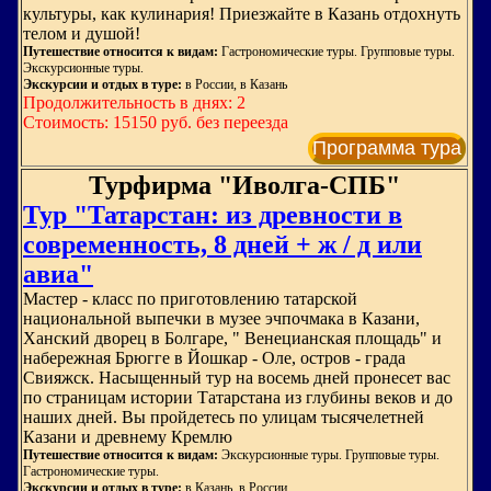
культуры, как кулинария! Приезжайте в Казань отдохнуть
телом и душой!
Путешествие относится к видам:
Гастрономические туры. Групповые туры.
Экскурсионные туры.
Экскурсии и отдых в туре:
в России, в Казань
Продолжительность в днях: 2
Стоимость: 15150 руб. без переезда
Программа тура
Турфирма "Иволга-СПБ"
Тур "Татарстан: из древности в
современность, 8 дней + ж / д или
авиа"
Мастер - класс по приготовлению татарской
национальной выпечки в музее эчпочмака в Казани,
Ханский дворец в Болгаре, " Венецианская площадь" и
набережная Брюгге в Йошкар - Оле, остров - града
Свияжск. Насыщенный тур на восемь дней пронесет вас
по страницам истории Татарстана из глубины веков и до
наших дней. Вы пройдетесь по улицам тысячелетней
Казани и древнему Кремлю
Путешествие относится к видам:
Экскурсионные туры. Групповые туры.
Гастрономические туры.
Экскурсии и отдых в туре:
в Казань, в России