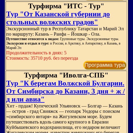
Турфирма "ИТС - Тур"
Тур "От Казанской губернии до
стольных волжских градов"
Экскурсионный тур в Республику Татарстан и Марий Эл
по маршруту: Казань – Раифа – Йошкар - Ола.
Путешествие относится к видам:
Групповые туры. Экскурсионные туры.
Экскурсии и отдых в туре:
в России, в Арктику, в Антарктику, в Казань, в
Марий Эл
Продолжительность в днях: 5
Стоимость: 35710 руб. без переезда
Программа тура
Турфирма "Иволга-СПБ"
Тур "К берегам Волжской Булгарии.
От Симбирска до Казани, 3 дня + ж /
д или авиа"
Хит - прдаж! Купеческий Ульяновск — Болгар — Казань
— остров - град Свияжск — геопарк Ундоры с поиском
«симбирского янтаря» на Жигулевском море. Будем
путешествовать вдоль самого крупного в Евразии
Куйбышевского водохранилища, его недаром величают
Жигулевским морем, навестим жемчужину его берегов -