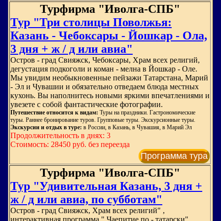
Турфирма "Иволга-СПБ"
Тур "Три столицы Поволжья:
Казань - Чебоксары - Йошкар - Ола,
3 дня + ж / д или авиа"
Остров - град Свияжск, Чебоксары, Храм всех религий,
дегустация подкоголи и коман - мелна в Йошкар - Оле.
Мы увидим необыкновенные пейзажи Татарстана, Марий
- Эл и Чувашии и обязательно отведаем блюда местных
кухонь. Вы наполнитесь новыми яркими впечатлениями и
увезете с собой фантастические фотографии.
Путешествие относится к видам:
Туры на праздники. Гастрономические
туры. Раннее бронирование туров. Групповые туры. Экскурсионные туры.
Экскурсии и отдых в туре:
в России, в Казань, в Чувашия, в Марий Эл
Продолжительность в днях: 3
Стоимость: 28450 руб. без переезда
Программа тура
Турфирма "Иволга-СПБ"
Тур "Удивительная Казань, 3 дня +
ж / д или авиа, по субботам"
Остров - град Свияжск, Храм всех религий" ,
интерактивная программа " Чаепитие по - татарски" ,