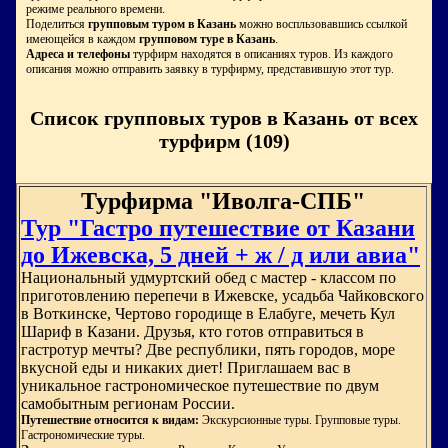
режиме реального времени.
Поделиться
групповым туром в Казань
можно воспльзовавшись ссылкой
имеющейся в каждом
групповом туре в Казань
.
Адреса и телефоны
турфирм находятся в описаниях туров. Из каждого
описания можно отправить заявку в турфирму, представившую этот тур.
Список групповых туров в Казань от всех
турфирм (109)
Турфирма "Иволга-СПБ"
Тур "Гастро путешествие от Казани
до Ижевска, 5 дней + ж / д или авиа"
Национальный удмуртский обед с мастер - классом по
приготовлению перепечи в Ижевске, усадьба Чайковского
в Воткинске, Чертово городище в Елабуге, мечеть Кул
Шариф в Казани. Друзья, кто готов отправиться в
гастротур мечты? Две республики, пять городов, море
вкусной еды и никаких диет! Приглашаем вас в
уникальное гастрономическое путешествие по двум
самобытным регионам России.
Путешествие относится к видам:
Экскурсионные туры. Групповые туры.
Гастрономические туры.