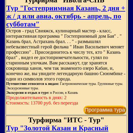
Турфирма "Иволга-СПБ"
Тур "Гостеприимная Казань, 2 дня +
ж / д или авиа, октябрь - апрель, по
субботам"
Остров - град Свияжск, кулинарный мастер - класс,
интерактивная программа " Гостеприимный дом Бая" . "
Казань брал, Астрахань брал. . . " - размышлял
небезызвестный герой фильма " Иван Васильевич меняет
профессию" . Присоединитесь к числу тех, кто " Казань
брал" , видел ее достопримечательности, гулял по
старинным улочкам. Вам расскажут, где хранятся
сокровища ханов, чем так знаменито озеро Кабан, и,
конечно же, вы увидите легендарную башню Сююмбике -
один из символов этого города.
Путешествие относится к видам:
Гастрономические туры. Групповые туры.
Экскурсионные туры.
Экскурсии и отдых в туре:
в России, в Казань
Продолжительность в днях: 2
Стоимость: 13700 руб. без переезда
Программа тура
Турфирма "ИТС - Тур"
Тур "Золотой Казан и Красный