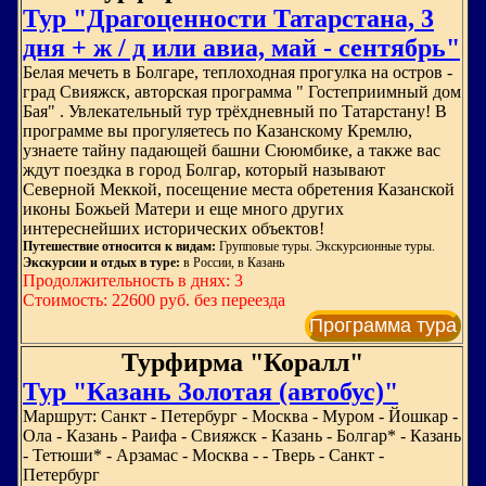
Тур "Драгоценности Татарстана, 3
дня + ж / д или авиа, май - сентябрь"
Белая мечеть в Болгаре, теплоходная прогулка на остров -
град Свияжск, авторская программа " Гостеприимный дом
Бая" . Увлекательный тур трёхдневный по Татарстану! В
программе вы прогуляетесь по Казанскому Кремлю,
узнаете тайну падающей башни Сююмбике, а также вас
ждут поездка в город Болгар, который называют
Северной Меккой, посещение места обретения Казанской
иконы Божьей Матери и еще много других
интереснейших исторических объектов!
Путешествие относится к видам:
Групповые туры. Экскурсионные туры.
Экскурсии и отдых в туре:
в России, в Казань
Продолжительность в днях: 3
Стоимость: 22600 руб. без переезда
Программа тура
Турфирма "Коралл"
Тур "Казань Золотая (автобус)"
Маршрут: Санкт - Петербург - Москва - Муром - Йошкар -
Ола - Казань - Раифа - Свияжск - Казань - Болгар* - Казань
- Тетюши* - Арзамас - Москва - - Тверь - Санкт -
Петербург