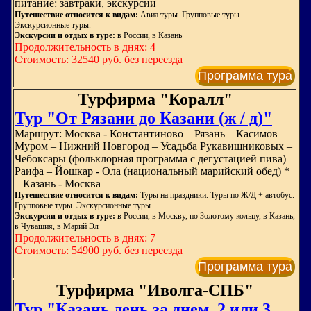
питание: завтраки, экскурсии
Путешествие относится к видам:
Авиа туры. Групповые туры.
Экскурсионные туры.
Экскурсии и отдых в туре:
в России, в Казань
Продолжительность в днях: 4
Стоимость: 32540 руб. без переезда
Программа тура
Турфирма "Коралл"
Тур "От Рязани до Казани (ж / д)"
Маршрут: Москва - Константиново – Рязань – Касимов –
Муром – Нижний Новгород – Усадьба Рукавишниковых –
Чебоксары (фольклорная программа с дегустацией пива) –
Раифа – Йошкар - Ола (национальный марийский обед) *
– Казань - Москва
Путешествие относится к видам:
Туры на праздники. Туры по Ж/Д + автобус.
Групповые туры. Экскурсионные туры.
Экскурсии и отдых в туре:
в России, в Москву, по Золотому кольцу, в Казань,
в Чувашия, в Марий Эл
Продолжительность в днях: 7
Стоимость: 54900 руб. без переезда
Программа тура
Турфирма "Иволга-СПБ"
Тур "Казань день за днем, 2 или 3