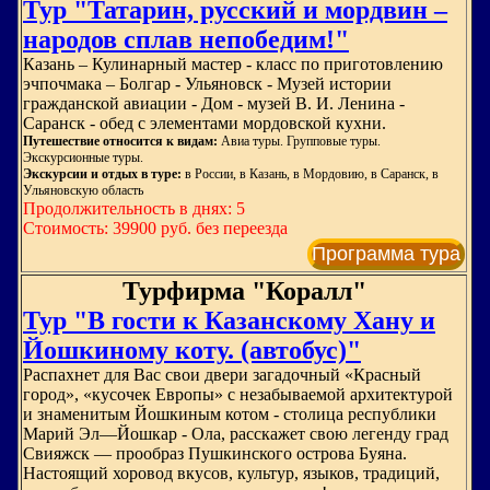
Тур "Татарин, русский и мордвин –
народов сплав непобедим!"
Казань – Кулинарный мастер - класс по приготовлению
эчпочмака – Болгар - Ульяновск - Музей истории
гражданской авиации - Дом - музей В. И. Ленина -
Саранск - обед с элементами мордовской кухни.
Путешествие относится к видам:
Авиа туры. Групповые туры.
Экскурсионные туры.
Экскурсии и отдых в туре:
в России, в Казань, в Мордовию, в Саранск, в
Ульяновскую область
Продолжительность в днях: 5
Стоимость: 39900 руб. без переезда
Программа тура
Турфирма "Коралл"
Тур "В гости к Казанскому Хану и
Йошкиному коту. (автобус)"
Распахнет для Вас свои двери загадочный «Красный
город», «кусочек Европы» с незабываемой архитектурой
и знаменитым Йошкиным котом - столица республики
Марий Эл—Йошкар - Ола, расскажет свою легенду град
Свияжск — прообраз Пушкинского острова Буяна.
Настоящий хоровод вкусов, культур, языков, традиций,