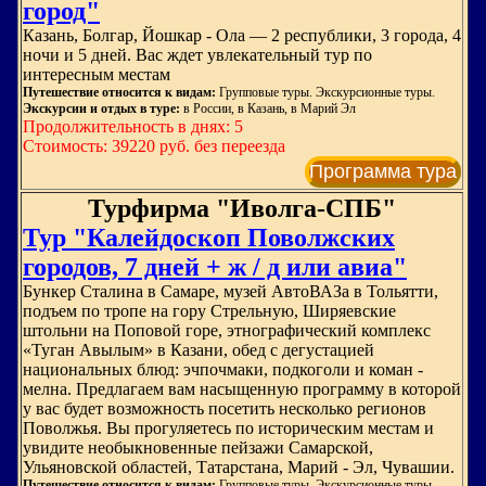
город"
Казань, Болгар, Йошкар - Ола — 2 республики, 3 города, 4
ночи и 5 дней. Вас ждет увлекательный тур по
интересным местам
Путешествие относится к видам:
Групповые туры. Экскурсионные туры.
Экскурсии и отдых в туре:
в России, в Казань, в Марий Эл
Продолжительность в днях: 5
Стоимость: 39220 руб. без переезда
Программа тура
Турфирма "Иволга-СПБ"
Тур "Калейдоскоп Поволжских
городов, 7 дней + ж / д или авиа"
Бункер Сталина в Самаре, музей АвтоВАЗа в Тольятти,
подъем по тропе на гору Стрельную, Ширяевские
штольни на Поповой горе, этнографический комплекс
«Туган Авылым» в Казани, обед с дегустацией
национальных блюд: эчпочмаки, подкоголи и коман -
мелна. Предлагаем вам насыщенную программу в которой
у вас будет возможность посетить несколько регионов
Поволжья. Вы прогуляетесь по историческим местам и
увидите необыкновенные пейзажи Самарской,
Ульяновской областей, Татарстана, Марий - Эл, Чувашии.
Путешествие относится к видам:
Групповые туры. Экскурсионные туры.