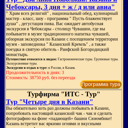
Чебоксары, 3 дня + ж / д или авиа"
" Храм всех религий" , национальный обед, кулинарный
мастер - класс, шоу - программа " Пусть блаженствует
душа" , дегустация пива. Вас ожидает автобусная
экскурсия в Чебоксары - столицу Чувашии, где вы
побываете в музее традиционного напитка чувашей,
обзорная экскурсия по Казани с посещением территории
музея - заповедника " Казанский Кремль" , а также
поездка в святую обитель - Раифский Богородицкий
монастырь.
Путешествие относится к видам:
Гастрономические туры. Групповые туры.
Экскурсионные туры.
Экскурсии и отдых в туре:
в России, в Казань
Продолжительность в днях: 3
Стоимость: 38750 руб. без переезда
Программа тура
Турфирма "ИТС - Тур"
Тур "Четыре дня в Казани"
Вы обязательно хоть раз должны побывать в Казани,
попробовать настоящий казанский чак - чак и сделать
фотографию на фоне «падающей» башни Сююмбике!
Казань встретит вас яркими огнями и вкусными