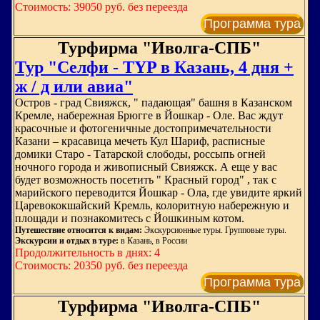
Стоимость: 39050 руб. без переезда
Программа тура
Турфирма "Иволга-СПБ"
Тур "Селфи - TYP в Казань, 4 дня +
ж / д или авиа"
Остров - град Свияжск, " падающая" башня в Казанском
Кремле, набережная Брюгге в Йошкар - Оле. Вас ждут
красочные и фотогеничные достопримечательности
Казани – красавица мечеть Кул Шариф, расписные
домики Старо - Татарской слободы, россыпь огней
ночного города и живописный Свияжск. А еще у вас
будет возможность посетить " Красный город" , так с
марийского переводится Йошкар - Ола, где увидите яркий
Царевококшайский Кремль, колоритную набережную и
площади и познакомитесь с Йошкиным котом.
Путешествие относится к видам:
Экскурсионные туры. Групповые туры.
Экскурсии и отдых в туре:
в Казань, в России
Продолжительность в днях: 4
Стоимость: 20350 руб. без переезда
Программа тура
Турфирма "Иволга-СПБ"