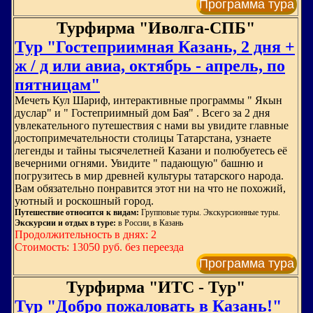
Программа тура
Турфирма "Иволга-СПБ"
Тур "Гостеприимная Казань, 2 дня +
ж / д или авиа, октябрь - апрель, по
пятницам"
Мечеть Кул Шариф, интерактивные программы " Якын
дуслар" и " Гостеприимный дом Бая" . Всего за 2 дня
увлекательного путешествия с нами вы увидите главные
достопримечательности столицы Татарстана, узнаете
легенды и тайны тысячелетней Казани и полюбуетесь её
вечерними огнями. Увидите " падающую" башню и
погрузитесь в мир древней культуры татарского народа.
Вам обязательно понравится этот ни на что не похожий,
уютный и роскошный город.
Путешествие относится к видам:
Групповые туры. Экскурсионные туры.
Экскурсии и отдых в туре:
в России, в Казань
Продолжительность в днях: 2
Стоимость: 13050 руб. без переезда
Программа тура
Турфирма "ИТС - Тур"
Тур "Добро пожаловать в Казань!"