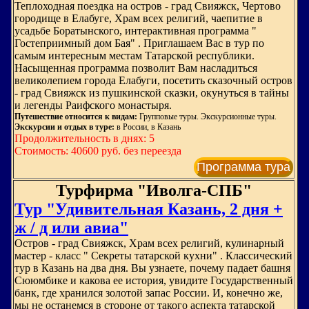
Теплоходная поездка на остров - град Свияжск, Чертово
городище в Елабуге, Храм всех религий, чаепитие в
усадьбе Боратынского, интерактивная программа "
Гостеприимный дом Бая" . Приглашаем Вас в тур по
самым интересным местам Татарской республики.
Насыщенная программа позволит Вам насладиться
великолепием города Елабуги, посетить сказочный остров
- град Свияжск из пушкинской сказки, окунуться в тайны
и легенды Раифского монастыря.
Путешествие относится к видам:
Групповые туры. Экскурсионные туры.
Экскурсии и отдых в туре:
в России, в Казань
Продолжительность в днях: 5
Стоимость: 40600 руб. без переезда
Программа тура
Турфирма "Иволга-СПБ"
Тур "Удивительная Казань, 2 дня +
ж / д или авиа"
Остров - град Свияжск, Храм всех религий, кулинарный
мастер - класс " Секреты татарской кухни" . Классический
тур в Казань на два дня. Вы узнаете, почему падает башня
Сююмбике и какова ее история, увидите Государственный
банк, где хранился золотой запас России. И, конечно же,
мы не останемся в стороне от такого аспекта татарской