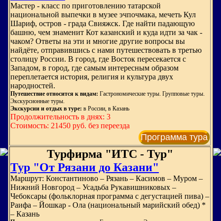
Мастер - класс по приготовлению татарской
национальной выпечки в музее эчпочмака, мечеть Кул
Шариф, остров - града Свияжск. Где найти падающую
башню, чем знаменит Кот казанский и куда идти за чак -
чаком? Ответы на эти и многие другие вопросы вы
найдёте, отправившись с нами путешествовать в третью
столицу России. В город, где Восток пересекается с
Западом, в город, где самым интересным образом
переплетается история, религия и культура двух
народностей.
Путешествие относится к видам:
Гастрономические туры. Групповые туры.
Экскурсионные туры.
Экскурсии и отдых в туре:
в России, в Казань
Продолжительность в днях: 3
Стоимость: 21450 руб. без переезда
Программа тура
Турфирма "ИТС - Тур"
Тур "От Рязани до Казани"
Маршрут: Константиново – Рязань – Касимов – Муром –
Нижний Новгород – Усадьба Рукавишниковых –
Чебоксары (фольклорная программа с дегустацией пива) –
Раифа – Йошкар - Ола (национальный марийский обед) *
– Казань