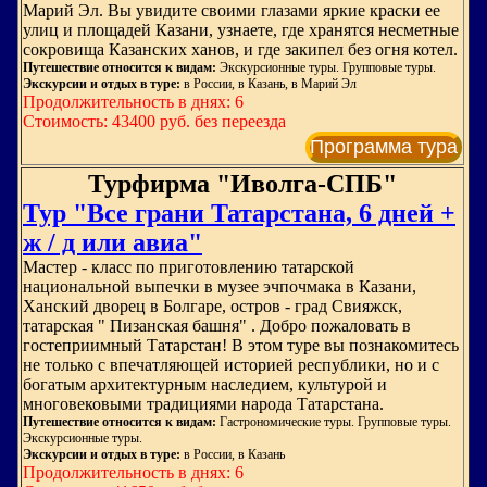
Марий Эл. Вы увидите своими глазами яркие краски ее
улиц и площадей Казани, узнаете, где хранятся несметные
сокровища Казанских ханов, и где закипел без огня котел.
Путешествие относится к видам:
Экскурсионные туры. Групповые туры.
Экскурсии и отдых в туре:
в России, в Казань, в Марий Эл
Продолжительность в днях: 6
Стоимость: 43400 руб. без переезда
Программа тура
Турфирма "Иволга-СПБ"
Тур "Все грани Татарстана, 6 дней +
ж / д или авиа"
Мастер - класс по приготовлению татарской
национальной выпечки в музее эчпочмака в Казани,
Ханский дворец в Болгаре, остров - град Свияжск,
татарская " Пизанская башня" . Добро пожаловать в
гостеприимный Татарстан! В этом туре вы познакомитесь
не только с впечатляющей историей республики, но и с
богатым архитектурным наследием, культурой и
многовековыми традициями народа Татарстана.
Путешествие относится к видам:
Гастрономические туры. Групповые туры.
Экскурсионные туры.
Экскурсии и отдых в туре:
в России, в Казань
Продолжительность в днях: 6