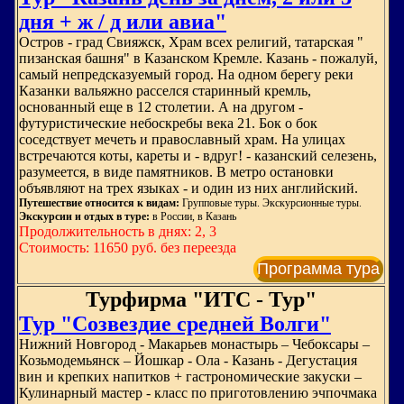
дня + ж / д или авиа"
Остров - град Свияжск, Храм всех религий, татарская "
пизанская башня" в Казанском Кремле. Казань - пожалуй,
самый непредсказуемый город. На одном берегу реки
Казанки вальяжно расселся старинный кремль,
основанный еще в 12 столетии. А на другом -
футуристические небоскребы века 21. Бок о бок
соседствует мечеть и православный храм. На улицах
встречаются коты, кареты и - вдруг! - казанский селезень,
разумеется, в виде памятников. В метро остановки
объявляют на трех языках - и один из них английский.
Путешествие относится к видам:
Групповые туры. Экскурсионные туры.
Экскурсии и отдых в туре:
в России, в Казань
Продолжительность в днях: 2, 3
Стоимость: 11650 руб. без переезда
Программа тура
Турфирма "ИТС - Тур"
Тур "Созвездие средней Волги"
Нижний Новгород - Макарьев монастырь – Чебоксары –
Козьмодемьянск – Йошкар - Ола - Казань - Дегустация
вин и крепких напитков + гастрономические закуски –
Кулинарный мастер - класс по приготовлению эчпочмака