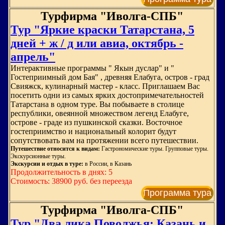
Турфирма "Иволга-СПБ"
Тур "Яркие краски Татарстана, 5
дней + ж / д или авиа, октябрь -
апрель"
Интерактивные программы " Якын дуслар" и "
Гостеприимный дом Бая" , древняя Елабуга, остров - град
Свияжск, кулинарный мастер - класс. Приглашаем Вас
посетить одни из самых ярких достопримечательностей
Татарстана в одном туре. Вы побываете в столице
республики, овеянной множеством легенд Елабуге,
острове - граде из пушкинской сказки. Восточное
гостеприимство и национальный колорит будут
сопутствовать вам на протяжении всего путешествии.
Путешествие относится к видам:
Гастрономические туры. Групповые туры.
Экскурсионные туры.
Экскурсии и отдых в туре:
в России, в Казань
Продолжительность в днях: 5
Стоимость: 38900 руб. без переезда
Программа тура
Турфирма "Иволга-СПБ"
Тур "Два лика Поволжья: Казань и