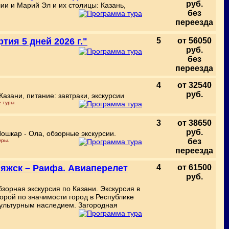
руб.
ии и Марий Эл и их столицы: Казань,
без
переезда
тия 5 дней 2026 г."
5
от 56050
руб.
без
переезда
4
от 32540
руб.
азани, питание: завтраки, экскурсии
 туры.
3
от 38650
руб.
ошкар - Ола, обзорные экскурсии.
без
уры.
переезда
ияжск – Раифа. Авиаперелет
4
от 61500
руб.
зорная экскурсия по Казани. Экскурсия в
торой по значимости город в Республике
культурным наследием. Загородная