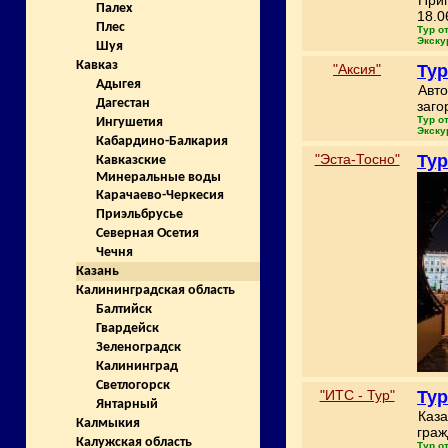
Приг
Палех
18.0
Плес
Тур о
Экску
Шуя
Кавказ
"Аксия"
Тур
Адыгея
Авто
Дагестан
заго
Тур о
Ингушетия
Экску
Кабардино-Балкария
"Эста-Тосно"
Тур
Кавказские
Минеральные воды
Карачаево-Черкесия
Приэльбрусье
Северная Осетия
Чечня
Казань
Калининградская область
Балтийск
Гвардейск
Зеленоградск
Калининград
Светлогорск
"ИТС - Тур"
Тур
Янтарный
Каза
Калмыкия
граж
Калужская область
Тур о