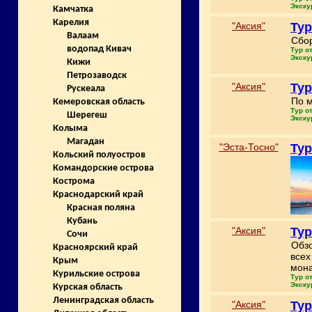
Экску
Камчатка
Карелия
"Аксия"
Тур
Валаам
Сбор
водопад Кивач
Тур о
Экску
Кижи
Петрозаводск
"Аксия"
Тур
Рускеала
По м
Кемеровская область
Тур о
Шерегеш
Экску
Колыма
Магадан
"Эста-Тосно"
Тур
Кольский полуостров
Командорские острова
Кострома
Краснодарский край
Красная поляна
Кубань
"Аксия"
Тур
Сочи
Обзо
Красноярский край
всех
Крым
мона
Курильские острова
Тур о
Экску
Курская область
Ленинградская область
"Аксия"
Тур