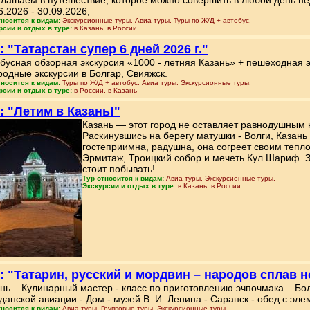
лашаем в путешествие, которое можно совершить в любой день нед
6.2026 - 30.09.2026,
тносится к видам:
Экскурсионные туры. Авиа туры. Туры по Ж/Д + автобус.
рсии и отдых в туре:
в Казань, в России
: "Татарстан супер 6 дней 2026 г."
бусная обзорная экскурсия «1000 - летняя Казань» + пешеходная 
родные экскурсии в Болгар, Свияжск.
тносится к видам:
Туры по Ж/Д + автобус. Авиа туры. Экскурсионные туры.
рсии и отдых в туре:
в России, в Казань
: "Летим в Казань!"
Казань — этот город не оставляет равнодушным ни
Раскинувшись на берегу матушки - Волги, Казань 
гостеприимна, радушна, она согреет своим тепло
Эрмитаж, Троицкий собор и мечеть Кул Шариф. З
стоит побывать!
Тур относится к видам:
Авиа туры. Экскурсионные туры.
Экскурсии и отдых в туре:
в Казань, в России
: "Татарин, русский и мордвин – народов сплав 
нь – Кулинарный мастер - класс по приготовлению эчпочмака – Бол
данской авиации - Дом - музей В. И. Ленина - Саранск - обед с эл
тносится к видам:
Авиа туры. Групповые туры. Экскурсионные туры.