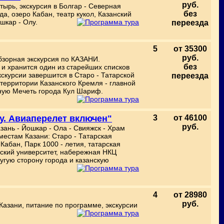
руб.
ырь, экскурсия в Болгар - Северная
без
а, озеро Кабан, театр кукол, Казанский
шкар - Олу.
переезда
5
от 35300
руб.
бзорная экскурсия по КАЗАНИ.
без
и хранится один из старейших списков
скурсии завершится в Старо - Татарской
переезда
территории Казанского Кремля - главной
вную Мечеть города Кул Шариф.
ту. Авиаперелет включен"
3
от 46100
руб.
зань - Йошкар - Ола - Свияжск - Храм
местам Казани: Старо - Татарская
Кабан, Парк 1000 - летия, татарская
ский университет, набережная НКЦ
угую сторону города и казанскую
4
от 28980
руб.
Казани, питание по программе, экскурсии