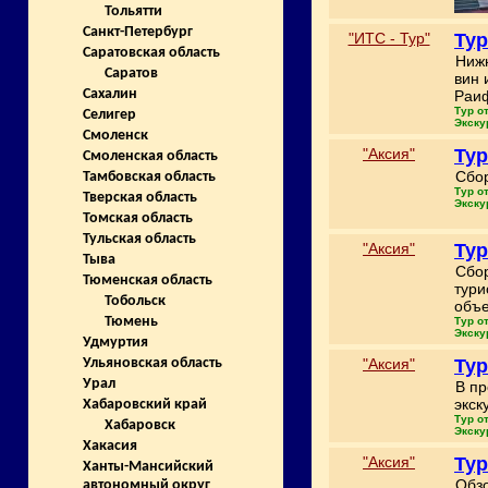
Тольятти
Санкт-Петербург
"ИТС - Тур"
Тур
Саратовская область
Нижн
Саратов
вин 
Сахалин
Раиф
Тур о
Селигер
Экску
Смоленск
"Аксия"
Тур
Смоленская область
Сбор
Тамбовская область
Тур о
Тверская область
Экску
Томская область
Тульская область
"Аксия"
Тур
Тыва
Сбор
Тюменская область
тури
Тобольск
объе
Тюмень
Тур о
Экску
Удмуртия
"Аксия"
Тур
Ульяновская область
Урал
В пр
экск
Хабаровский край
Тур о
Хабаровск
Экску
Хакасия
"Аксия"
Тур
Ханты-Мансийский
Обзо
автономный округ