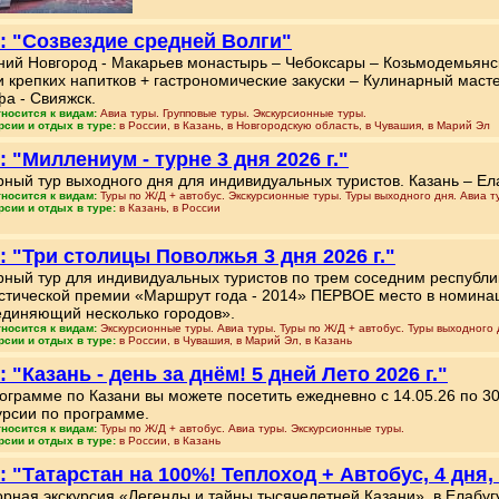
: "Созвездие средней Волги"
ий Новгород - Макарьев монастырь – Чебоксары – Козьмодемьянск 
и крепких напитков + гастрономические закуски – Кулинарный масте
а - Свияжск.
тносится к видам:
Авиа туры. Групповые туры. Экскурсионные туры.
рсии и отдых в туре:
в России, в Казань, в Новгородскую область, в Чувашия, в Марий Эл
: "Миллениум - турне 3 дня 2026 г."
ный тур выходного дня для индивидуальных туристов. Казань – Ел
тносится к видам:
Туры по Ж/Д + автобус. Экскурсионные туры. Туры выходного дня. Авиа т
рсии и отдых в туре:
в Казань, в России
: "Три столицы Поволжья 3 дня 2026 г."
ный тур для индивидуальных туристов по трем соседним республ
стической премии «Маршрут года - 2014» ПЕРВОЕ место в номинац
диняющий несколько городов».
тносится к видам:
Экскурсионные туры. Авиа туры. Туры по Ж/Д + автобус. Туры выходного 
рсии и отдых в туре:
в России, в Чувашия, в Марий Эл, в Казань
: "Казань - день за днём! 5 дней Лето 2026 г."
ограмме по Казани вы можете посетить ежедневно с 14.05.26 по 3
урсии по программе.
тносится к видам:
Туры по Ж/Д + автобус. Авиа туры. Экскурсионные туры.
рсии и отдых в туре:
в России, в Казань
: "Татарстан на 100%! Теплоход + Автобус, 4 дня, 
рная экскурсия «Легенды и тайны тысячелетней Казани», в Елабуг