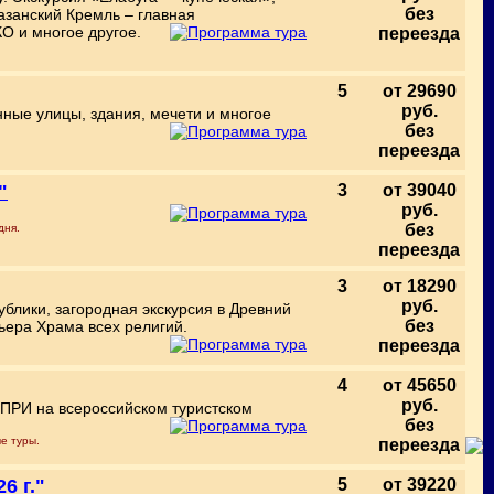
без
азанский Кремль – главная
О и многое другое.
переезда
5
от 29690
руб.
енные улицы, здания, мечети и многое
без
переезда
"
3
от 39040
руб.
без
дня.
переезда
3
от 18290
руб.
ублики, загородная экскурсия в Древний
без
рьера Храма всех религий.
переезда
4
от 45650
руб.
 ПРИ на всероссийском туристском
без
е туры.
переезда
6 г."
5
от 39220