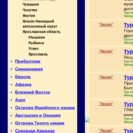
музе
Чувашия
дост
Чукотка
Тур о
Якутия
Экску
Ямало-Ненецкий
"Аксия"
Тур
автономный округ
Горо
Ярославская область
друг
Мышкин
Тур о
Экску
Рыбинск
Углич
"Аксия"
Тур
Ярославль
Регу
Прибалтика
Тур о
Экску
Скандинавия
Европа
"Аксия"
Тур
Приг
Африка
Болг
Ближний Восток
Тур о
Экску
Азия
"Аксия"
Тур
Острова Индийского океана
ГРАН
конк
Австралия и Океания
Тур о
Экску
Острова Тихого океана
"Аксия"
Тур
Северная Америка