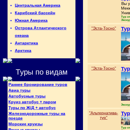
Вы у
Центральная Америка
Мекк
Унив
Карибский бассейн
Тур о
Южная Америка
Экску
Острова Атлантического
"Эста-Тосно"
Тур
океана
Антарктика
Арктика
"Эста-Тосно"
Тур
Туры по видам
Раннее бронирование туров
Авиа туры
Автобусные туры
Круиз автобус + паром
Экску
Туры по Ж/Д + автобус
"Альтернатива-
Тур
Железнодорожные туры на
тур"
поезде
Морские круизы
Тур о
Речные круизы