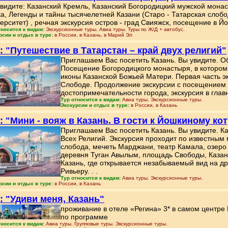
видите: Казанский Кремль, Казанский Богородицкий мужской монаст
а, Легенды и тайны тысячелетней Казани (Старо - Татарская слобод
ерситет) , речная экскурсия остров - град Свияжск, посещение в Йо
тносится к видам:
Экскурсионные туры. Авиа туры. Туры по Ж/Д + автобус.
рсии и отдых в туре:
в России, в Казань, в Марий Эл
: "Путешествие в Татарстан – край двух религий"
Приглашаем Вас посетить Казань. Вы увидите. О
Посещение Богородицкого монастыря, в котором 
иконы Казанской Божьей Матери. Первая часть эк
Слободе. Продолжение экскурсии с посещением 
достопримечательности города, экскурсия в гла
Тур относится к видам:
Авиа туры. Экскурсионные туры.
Экскурсии и отдых в туре:
в России, в Казань
: "Мини - вояж в Казань. В гости к Йошкиному ко
Приглашаем Вас посетить Казань. Вы увидите. Ка
Всех Религий. Экскурсия проходит по известным 
слобода, мечеть Марджани, театр Камала, озеро 
деревня Туган Авылым, площадь Свободы, Казан
Казань, где открывается незабываемый вид на др
Ривьеру. . .
Тур относится к видам:
Авиа туры. Экскурсионные туры.
рсии и отдых в туре:
в России, в Казань
: "Удиви меня, Казань"
проживание в отеле «Регина» 3* в самом центре 
по программе
тносится к видам:
Авиа туры. Групповые туры. Экскурсионные туры.