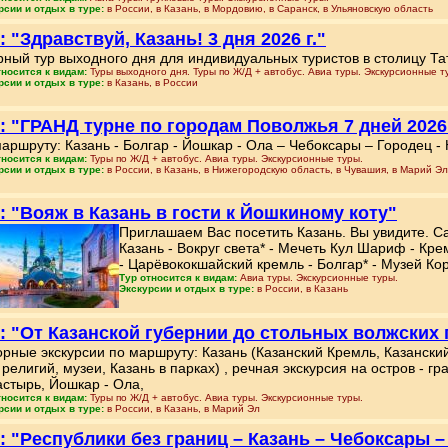
рсии и отдых в туре:
в России, в Казань, в Мордовию, в Саранск, в Ульяновскую область
: "Здравствуй, Казань! 3 дня 2026 г."
ный тур выходного дня для индивидуальных туристов в столицу Тат
тносится к видам:
Туры выходного дня. Туры по Ж/Д + автобус. Авиа туры. Экскурсионные т
рсии и отдых в туре:
в Казань, в России
: "ГРАНД турне по городам Поволжья 7 дней 2026 
аршруту: Казань - Болгар - Йошкар - Ола – Чебоксары – Городец -
тносится к видам:
Туры по Ж/Д + автобус. Авиа туры. Экскурсионные туры.
рсии и отдых в туре:
в России, в Казань, в Нижегородскую область, в Чувашия, в Марий Э
: "Вояж в Казань в гости к Йошкиному коту"
Приглашаем Вас посетить Казань. Вы увидите. Сан
Казань - Вокруг света* - Мечеть Кул Шариф - Кр
- Царёвококшайский кремль - Болгар* - Музей Кора
Тур относится к видам:
Авиа туры. Экскурсионные туры.
Экскурсии и отдых в туре:
в России, в Казань
: "От Казанской губернии до стольных волжских г
рные экскурсии по маршруту: Казань (Казанский Кремль, Казанск
 религий, музеи, Казань в парках) , речная экскурсия на остров - 
стырь, Йошкар - Ола,
тносится к видам:
Туры по Ж/Д + автобус. Авиа туры. Экскурсионные туры.
рсии и отдых в туре:
в России, в Казань, в Марий Эл
: "Республики без границ – Казань – Чебоксары – 