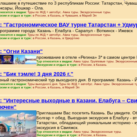
лашаем в путешествие по 3 республикам России: Татарстан, Чуваш
ксары, Йошкар - Ола.
тносится к видам:
Туры по Ж/Д + автобус. Авиа туры. Экскурсионные туры.
рсии и отдых в туре:
в России, в Казань, в Чувашия, в Марий Эл
: "Гастрономическое ВАУ турне Татарстан + Удмур
рограмме города: Казань - Елабуга - Сарапул - Воткинск - Ижевск
тносится к видам:
Туры по Ж/Д + автобус. Авиа туры. Экскурсионные туры.
рсии и отдых в туре:
в России, в Казань, в Удмуртию
: "Огни Казани"
проживание в отеле «Регина» 3* в самом центре К
Тур относится к видам:
Авиа туры. Групповые туры. Экскурсионные
Экскурсии и отдых в туре:
в России, в Казань
: "Бик тэмле! 3 дня 2026 г."
ный гастрономический тур выходного дня. В программе: Казань - Й
тносится к видам:
Туры выходного дня. Туры по Ж/Д + автобус. Авиа туры. Экскурсионные т
рсии и отдых в туре:
в России, в Казань, в Марий Эл
: "Интересные выходные в Казани. Елабуга – Св
лючен"
Приглашаем Вас посетить Казань. Вы увидите. Об
Болгар + обед. Выездная экскурсия в Елабугу - в
Татарстан, обладающий уникальным историко - 
экскурсия в Свияжск.
Тур относится к видам:
Авиа туры. Экскурсионные туры.
Экскурсии и отдых в туре:
в России, в Казань