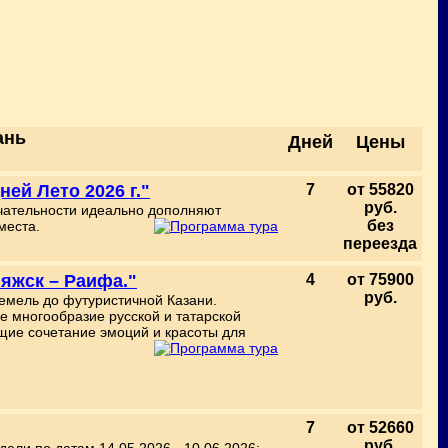
ань
Дней
Цены
ей Лето 2026 г."
7
от 55820
руб.
ечательности идеально дополняют
без
места.
переезда
ияжск – Раифа."
4
от 75900
руб.
земель до футуристичной Казани.
е многообразие русской и татарской
ящие сочетание эмоций и красоты для
7
от 52660
руб.