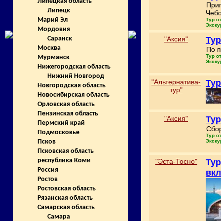
Липецкая область
Приг
Липецк
Чебо
Марий Эл
Тур о
Экску
Мордовия
"Аксия"
Тур
Саранск
Москва
По п
Тур о
Мурманск
Экску
Нижегородская область
Нижний Новгород
"Альтернатива-
Тур
Новгородская область
тур"
Новосибирская область
Орловская область
Пензинская область
"Аксия"
Тур
Пермский край
Сбор
Подмосковье
Тур о
Экску
Псков
Псковская область
республика Коми
"Эста-Тосно"
Тур
Россия
вк
Ростов
Ростовская область
Рязанская область
Самарская область
Самара