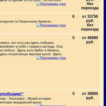
ели по датам 14.05.2026 - 10.06.2026;
без
переезда
6
от 33750
руб.
экскурсия по Казанскому Кремлю,
без
переезда
5
от 46990
руб.
кого, кто хоть раз здесь побывал.
влюбляет в себя с первого взгляда. Она
м любого. Здесь есть Арбат и Кремль,
десь потрясающе вкусная кухня. Здесь
непобедим!"
5
от 39900
руб.
гар - Ульяновск - Музей истории
ементами мордовской кухни.