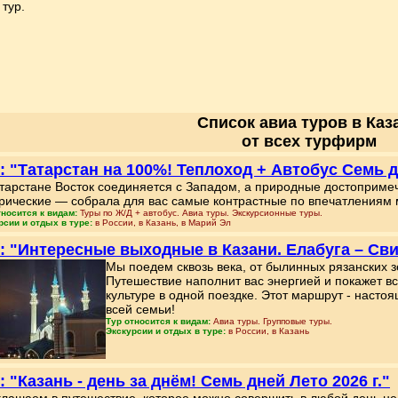
тур.
Список авиа туров в Каз
от всех турфирм
: "Татарстан на 100%! Теплоход + Автобус Семь дн
тарстане Восток соединяется с Западом, а природные достоприм
рические — собрала для вас самые контрастные по впечатлениям 
тносится к видам:
Туры по Ж/Д + автобус. Авиа туры. Экскурсионные туры.
рсии и отдых в туре:
в России, в Казань, в Марий Эл
: "Интересные выходные в Казани. Елабуга – Св
Мы поедем сквозь века, от былинных рязанских 
Путешествие наполнит вас энергией и покажет вс
культуре в одной поездке. Этот маршрут - насто
всей семьи!
Тур относится к видам:
Авиа туры. Групповые туры.
Экскурсии и отдых в туре:
в России, в Казань
: "Казань - день за днём! Семь дней Лето 2026 г."