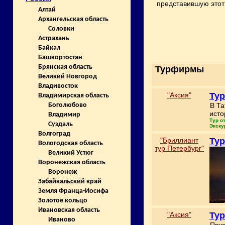
представившую этот 
Алтай
Архангельская область
Соловки
Астрахань
Байкал
Башкортостан
Брянская область
Турфирмы
Великий Новгород
Владивосток
"Аксия"
Тур
Владимирская область
В Та
Боголюбово
исто
Владимир
Тур о
Суздаль
Экску
Волгоград
"Бриллиант
Тур
Вологодская область
тур Петербург"
Великий Устюг
Воронежская область
Воронеж
Забайкальский край
Земля Франца-Иосифа
Золотое кольцо
Ивановская область
"Аксия"
Тур
Иваново