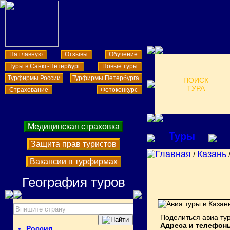
На главную
Отзывы
Обучение
Туры в Санкт-Петербург
Новые туры
Турфирмы России
Турфирмы Петербурга
ПОИСК
ТУРА
Страхование
Фотоконкурс
Медицинская страховка
Туры
Защита прав туристов
Главная
Казань
/
Вакансии в турфирмах
География туров
Поделиться авиа ту
Адреса и телефон
Россия