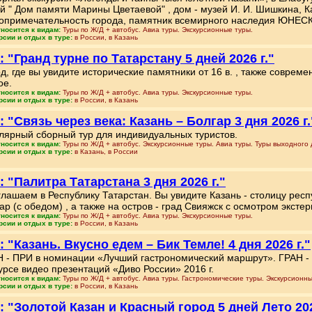
й " Дом памяти Марины Цветаевой" , дом - музей И. И. Шишкина, К
опримечательность города, памятник всемирного наследия ЮНЕСК
тносится к видам:
Туры по Ж/Д + автобус. Авиа туры. Экскурсионные туры.
рсии и отдых в туре:
в России, в Казань
: "Гранд турне по Татарстану 5 дней 2026 г."
д, где вы увидите исторические памятники от 16 в. , также соврем
ое.
тносится к видам:
Туры по Ж/Д + автобус. Авиа туры. Экскурсионные туры.
рсии и отдых в туре:
в России, в Казань
: "Связь через века: Казань – Болгар 3 дня 2026 г.
лярный сборный тур для индивидуальных туристов.
тносится к видам:
Туры по Ж/Д + автобус. Экскурсионные туры. Авиа туры. Туры выходного 
рсии и отдых в туре:
в Казань, в России
: "Палитра Татарстана 3 дня 2026 г."
лашаем в Республику Татарстан. Вы увидите Казань - столицу респ
ар (с обедом) , а также на остров - град Свияжск с осмотром эксте
тносится к видам:
Туры по Ж/Д + автобус. Авиа туры. Экскурсионные туры.
рсии и отдых в туре:
в России, в Казань
: "Казань. Вкусно едем – Бик Темле! 4 дня 2026 г."
 - ПРИ в номинации «Лучший гастрономический маршрут». ГРАН -
урсе видео презентаций «Диво России» 2016 г.
тносится к видам:
Туры по Ж/Д + автобус. Авиа туры. Гастрономические туры. Экскурсионны
рсии и отдых в туре:
в России, в Казань
: "Золотой Казан и Красный город 5 дней Лето 202