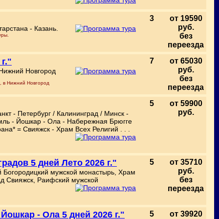
3
от 19590
руб.
арстана - Казань.
без
уры.
переезда
г."
7
от 65030
руб.
 Нижний Новгород
без
л, в Нижний Новгород
переезда
5
от 59900
руб.
кт - Петербург / Калининград / Минск -
емль - Йошкар - Ола - Набережная Брюгге
на* = Свияжск - Храм Всех Религий . . .
радов 5 дней Лето 2026 г."
5
от 35710
руб.
ий Богородицкий мужской монастырь, Храм
без
град Свияжск, Раифский мужской
переезда
Йошкар - Ола 5 дней 2026 г."
5
от 39920