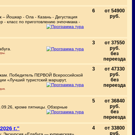
6
от 54900
руб.
– Йошкар - Ола - Казань - Дегустация
р - класс по приготовлению эчпочмака -
3
от 37550
руб.
абуга.
без
уры.
переезда
3
от 47330
руб.
икам. Победитель ПЕРВОЙ Всероссийской
без
ии «Лучший туристский маршрут,
переезда
дня.
5
от 36840
руб.
0.09.26, кроме пятницы. Обзорные
без
переезда
2026 г."
4
от 33800
руб.
у. Экскурсия «Елабуга — купеческая»,