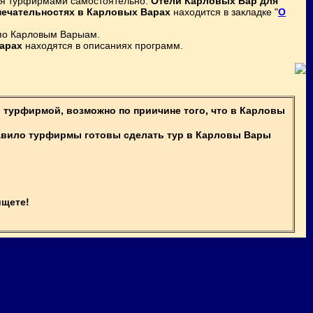
тся турфирмами самостоятельно.
Отели Карловых Вар для
ечательностях в Карловых Варах
находится в закладке "
О
 по Карловым Варыам.
арах
находятся в описаниях программ.
 турфирмой, возможно по приичине того, что в Карловы
авило турфирмы готовы сделать тур в Карловы Вары
ищете!