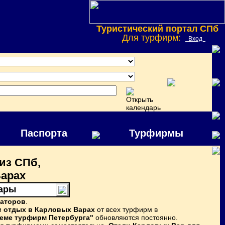
Туристический портал СПб
Для турфирм:
Вход
Паспорта
Турфирмы
из СПб,
Варах
Вары
раторов
.
и
отдых в Карловых Варах
от всех турфирм в
еме турфирм Петербурга"
обновляются постоянно.