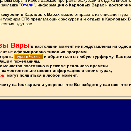
арловы Вары и Калов Варские програмы экскурсий и отдыха внося
 закладке "
Отели
",
информация о Карловых Варах
и
достоприм
экскурсии в Карловых Варах
можно отправить из описания тура
ы
турфирм СПб предлагающих
экскурсии и отдых в Карловых В
ествия ждут вас.
овы Вары
в настоящий момент не представлены ни одной
ент не сформировано типовых программ.
отреть
и обратиться в любую турфирму. Как пр
туры в Чехию
Вашим пожеланиям.
х меняется постоянно в режиме реального времени.
 самостоятельно вносят информацию о своих турах,
ары
могут появиться в любой момент.
иту на tour-spb.ru и уверены, что Вы найдете у нас все, что 