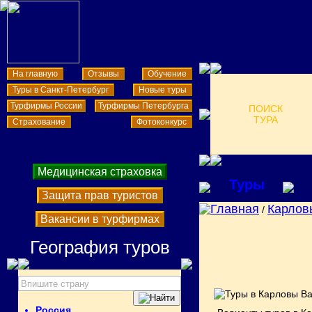
На главную
Отзывы
Обучение
Туры в Санкт-Петербург
Новые туры
Турфирмы России
Турфирмы Петербурга
ПОИСК
ТУРА
Страхование
Фотоконкурс
Медицинская страховка
Туры
Защита прав туристов
Главная
Карлов
/
Вакансии в турфирмах
География туров
Россия