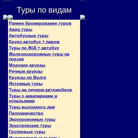
Туры по видам
Раннее бронирование туров
Авиа туры
Автобусные туры
Круиз автобус + паром
Туры по Ж/Д + автобус
Железнодорожные туры на
поезде
Морские круизы
Речные круизы
Круизы по Волге
Яхтенные туры
Туры на личном автомобиле
Туры с аквапарками и
купальнями
Туры выходного дня
Паломничество
Экскурсионные туры
Экзотические туры
Групповые туры
Индивидуальные туры