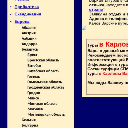
Варианты туров в К
отдыха
находятся в
Прибалтика
стране
".
Заявку на
отдых и 
Скандинавия
Адреса и телефон
Европа
Калов Варские путеш
Абхазия
Австрия
Албания
в Карл
Андорра
Туры
Беларусь
Вары в данный мом
Рекомендыем посм
Брест
соответствующий 
Брестская область
Информация о тура
Витебск
Сотни турфирм СПб
Витебская область
туры
в Карловы В
Гомель
Гомельская область
Мы рады Вашему виз
Гродненская область
Гродно
Минск
Минская область
Могилев
Могилевская область
Бельгия
Болгария