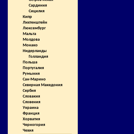
Сардиния
Сицилия
Кипр
Лихтенштейн
Люксембург
Мальта
Молдова
Монако
Нидерланды
Голландия
Польша
Португалия
Румыния
Сан-Марино
Северная Македония
Сербия
Словакия
Словения
Украина
Франция
Хорватия
Черногория
Чехия