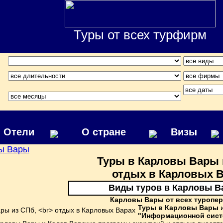
Туры от всех турфирм
Отели
О стране
Визы
ы Вары
Туры в Карловы Вары 
отдых в Карловых 
Виды туров в Карловы 
Карловы Вары от всех туропе
Туры в Карловы Вары
"Информационной сист