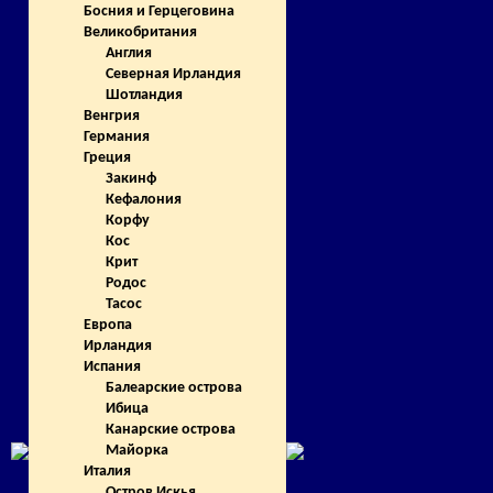
Босния и Герцеговина
Великобритания
Англия
Северная Ирландия
Шотландия
Венгрия
Германия
Греция
Закинф
Кефалония
Корфу
Кос
Крит
Родос
Тасос
Европа
Ирландия
Испания
Балеарские острова
Ибица
Канарские острова
Майорка
Италия
Остров Искья