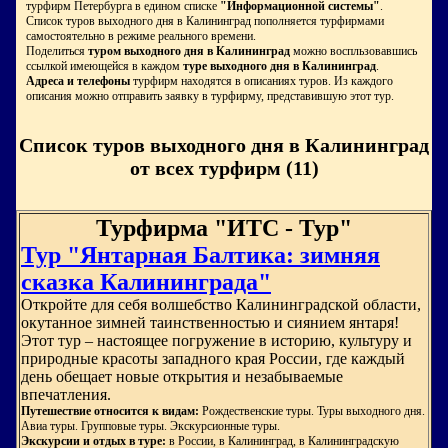
турфирм Петербурга в едином списке
"Информационной системы"
.
Список туров выходного дня в Калининград пополняется турфирмами
самостоятельно в режиме реального времени.
Поделиться
туром выходного дня в Калининград
можно воспльзовавшись
ссылкой имеющейся в каждом
туре выходного дня в Калининград
.
Адреса и телефоны
турфирм находятся в описаниях туров. Из каждого
описания можно отправить заявку в турфирму, представившую этот тур.
Список туров выходного дня в Калининград
от всех турфирм (11)
Турфирма "ИТС - Тур"
Тур "Янтарная Балтика: зимняя
сказка Калининграда"
Откройте для себя волшебство Калининградской области,
окутанное зимней таинственностью и сиянием янтаря!
Этот тур – настоящее погружение в историю, культуру и
природные красоты западного края России, где каждый
день обещает новые открытия и незабываемые
впечатления.
Путешествие относится к видам:
Рождественские туры. Туры выходного дня.
Авиа туры. Групповые туры. Экскурсионные туры.
Экскурсии и отдых в туре:
в России, в Калининград, в Калининградскую