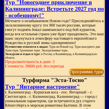
Тур "Новогоднее приключение в
Калининграде: Встретьте 2027 год по
- особенному!"
Мечтаете о незабываемом Новом годе? Присоединяйтесь к
эксклюзивному кругу тех 900 тысяч россиян, которые
смогут поднять бокал шампанского под бой курантов,
когда вся остальная страна уже будет праздновать. Это ваш
шанс окунуться в атмосферу настоящего европейского
Рождества и русской зимы одновременно!
Путешествие относится к видам:
Туры на Новый год. Туры выходного дня.
Авиа туры. Групповые туры. Экскурсионные туры.
Экскурсии и отдых в туре:
в России, в Калининград, в Калининградскую
область
Продолжительность в днях: 3
Стоимость: 39600 руб. без переезда
Программа тура
Турфирма "Эста-Тосно"
Тур "Янтарное настроение"
г. Калининград - Куршская коса - пос. Янтарный – г.
Светлогорск - г. Калининград. Калининград — город с
уникальным характером, где встречаются дух старого
Кёнигсберга и морская романтика Балтики. В этом