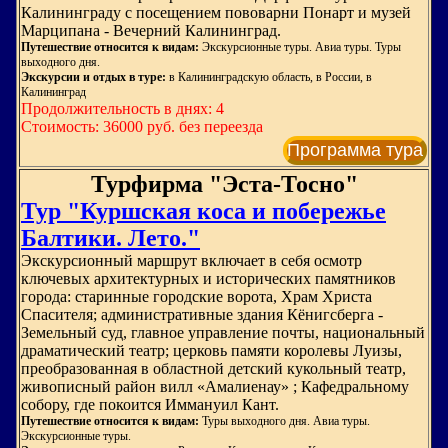
Калининграду с посещением пововарни Понарт и музей
Марципана - Вечерний Калининград.
Путешествие относится к видам:
Экскурсионные туры. Авиа туры. Туры
выходного дня.
Экскурсии и отдых в туре:
в Калининградскую область, в России, в
Калининград
Продолжительность в днях: 4
Стоимость: 36000 руб. без переезда
Программа тура
Турфирма "Эста-Тосно"
Тур "Куршская коса и побережье
Балтики. Лето."
Экскурсионный маршрут включает в себя осмотр
ключевых архитектурных и исторических памятников
города: старинные городские ворота, Храм Христа
Спасителя; административные здания Кёнигсберга -
Земельный суд, главное управление почты, национальный
драматический театр; церковь памяти королевы Луизы,
преобразованная в областной детский кукольный театр,
живописный район вилл «Амалиенау» ; Кафедральному
собору, где покоится Иммануил Кант.
Путешествие относится к видам:
Туры выходного дня. Авиа туры.
Экскурсионные туры.