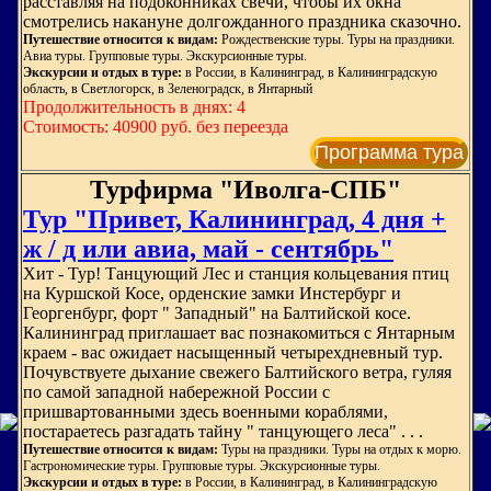
расставляя на подоконниках свечи, чтобы их окна
смотрелись накануне долгожданного праздника сказочно.
Путешествие относится к видам:
Рождественские туры. Туры на праздники.
Авиа туры. Групповые туры. Экскурсионные туры.
Экскурсии и отдых в туре:
в России, в Калининград, в Калининградскую
область, в Светлогорск, в Зеленоградск, в Янтарный
Продолжительность в днях: 4
Стоимость: 40900 руб. без переезда
Программа тура
Турфирма "Иволга-СПБ"
Тур "Привет, Калининград, 4 дня +
ж / д или авиа, май - сентябрь"
Хит - Тур! Танцующий Лес и станция кольцевания птиц
на Куршской Косе, орденские замки Инстербург и
Георгенбург, форт " Западный" на Балтийской косе.
Калининград приглашает вас познакомиться с Янтарным
краем - вас ожидает насыщенный четырехдневный тур.
Почувствуете дыхание свежего Балтийского ветра, гуляя
по самой западной набережной России с
пришвартованными здесь военными кораблями,
постараетесь разгадать тайну " танцующего леса" . . .
Путешествие относится к видам:
Туры на праздники. Туры на отдых к морю.
Гастрономические туры. Групповые туры. Экскурсионные туры.
Экскурсии и отдых в туре:
в России, в Калининград, в Калининградскую