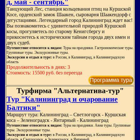
д, май - сентябрь"
Танцующий Лес, станция кольцевания птиц на Куршской
Косе, орденский замок Шаакен, сыроварня Шаакендорф с
дегустациями. Легендарный город Калининград ждет вас!
Вы познакомитесь с удивительной природой Куршской
косы, прогуляетесь по старому Кенигсбергу и
прикоснетесь к историческим тайнам города двух имен и
двух судеб.
Путешествие относится к видам:
Туры на праздники. Гастрономические туры.
Групповые туры. Экскурсионные туры.
Экскурсии и отдых в туре:
в России, в Калининград, в Калининградскую
область
Продолжительность в днях: 3
Стоимость: 15500 руб. без переезда
Программа тура
Турфирма "Альтернатива-тур"
Тур "Калининград и очарование
Балтики"
Маршрут тура: Калининград – Светлогорск - Куршская
коса – Зеленоградск - Янтарный - Калининград
Путешествие относится к видам:
Туры на праздники. Авиа туры. Групповые
туры. Экскурсионные туры.
Экскурсии и отдых в туре:
в России, в Калининград, в Калининградскую
область, в Светлогорск, в Зеленоградск, в Янтарный