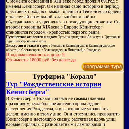
С момента основания в XIII веке город прожил 691год с
именем Кёнигсберг. Он начинал свою историю в период
крестовых походов с замка - крепости Тевтонского ордена
и на случай возможной в дальнейшем войны
обустраивался и укреплялся в последующие столетия. Со
второй половины XIXвека в Европе Кёнигсберг
становится городом - крепостью первого ранга.
Путешествие относится к видам:
Туры на праздники. Авиа туры. Групповые
туры. Экскурсионные туры.
Экскурсии и отдых в туре:
в России, в Калининград, в Калининградскую
область, в Светлогорск, в Зеленоградск, в Янтарный, в Гвардейск
Продолжительность в днях: 5
Стоимость: 18000 руб. без переезда
Программа тура
Турфирма "Коралл"
Тур "Рождественские истории
Кёнигсберга"
В Кёнигсберге Новый год был не самым главным
праздником, куда больше жители города ждали
наступления Рождества, и все основные украшения
делали именно к этому дню. Они стремились превратить
Кёнигсберг в настоящую сказку, растягивая вдоль улиц
еловые гирлянды с разноцветными лампочками и