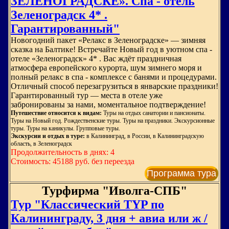
ЗЕЛЕНОГРАДСКЕ». Спа - отель
Зеленоградск 4* .
Гарантированный"
Новогодний пакет «Релакс в Зеленоградске» — зимняя
сказка на Балтике! Встречайте Новый год в уютном спа -
отеле «Зеленоградск» 4* . Вас ждёт праздничная
атмосфера европейского курорта, шум зимнего моря и
полный релакс в спа - комплексе с банями и процедурами.
Отличный способ перезагрузиться в январские праздники!
Гарантированный тур — места в отеле уже
забронированы за нами, моментальное подтверждение!
Путешествие относится к видам:
Туры на отдых санатории и пансионаты.
Туры на Новый год. Рождественские туры. Туры на праздники. Экскурсионные
туры. Туры на каникулы. Групповые туры.
Экскурсии и отдых в туре:
в Калининград, в России, в Калининградскую
область, в Зеленоградск
Продолжительность в днях: 4
Стоимость: 45188 руб. без переезда
Программа тура
Турфирма "Иволга-СПБ"
Тур "Классический TYP по
Калининграду, 3 дня + авиа или ж /