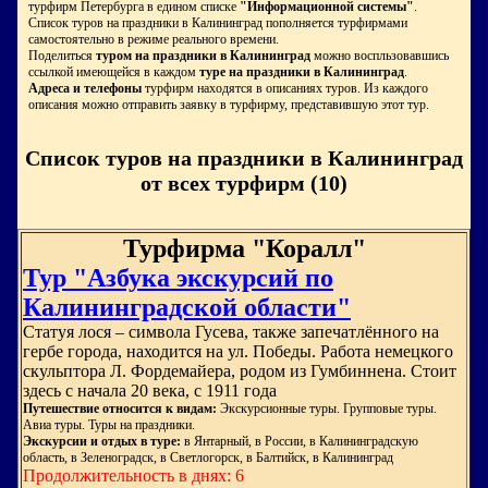
турфирм Петербурга в едином списке
"Информационной системы"
.
Список туров на праздники в Калининград пополняется турфирмами
самостоятельно в режиме реального времени.
Поделиться
туром на праздники в Калининград
можно воспльзовавшись
ссылкой имеющейся в каждом
туре на праздники в Калининград
.
Адреса и телефоны
турфирм находятся в описаниях туров. Из каждого
описания можно отправить заявку в турфирму, представившую этот тур.
Список туров на праздники в Калининград
от всех турфирм (10)
Турфирма "Коралл"
Тур "Азбука экскурсий по
Калининградской области"
Статуя лося – символа Гусева, также запечатлённого на
гербе города, находится на ул. Победы. Работа немецкого
скульптора Л. Фордемайера, родом из Гумбиннена. Стоит
здесь с начала 20 века, с 1911 года
Путешествие относится к видам:
Экскурсионные туры. Групповые туры.
Авиа туры. Туры на праздники.
Экскурсии и отдых в туре:
в Янтарный, в России, в Калининградскую
область, в Зеленоградск, в Светлогорск, в Балтийск, в Калининград
Продолжительность в днях: 6