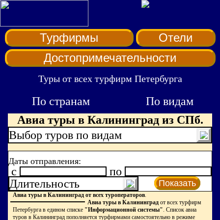
Турфирмы
Отели
Достопримечательности
Туры от всех турфирм Петербурга
По странам
По видам
Авиа туры в Калининград из СПб.
Выбор туров по видам
Даты отправления:
c
по
Длительность
Показать
Авиа туры в Калининград от всех туроператоров
.
Авиа туры в Калининград
от всех турфирм
Петербурга в едином списке
"Информационной системы"
. Список авиа
туров в Калининград пополняется турфирмами самостоятельно в режиме