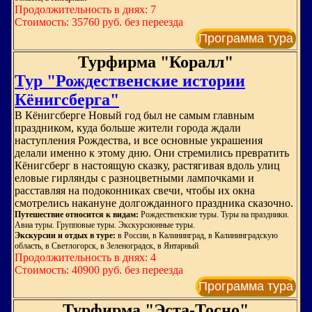
Продолжительность в днях: 7
Стоимость: 35760 руб. без переезда
Программа тура
Турфирма "Коралл"
Тур "Рождественские истории
Кёнигсберга"
В Кёнигсберге Новый год был не самым главным
праздником, куда больше жители города ждали
наступления Рождества, и все основные украшения
делали именно к этому дню. Они стремились превратить
Кёнигсберг в настоящую сказку, растягивая вдоль улиц
еловые гирлянды с разноцветными лампочками и
расставляя на подоконниках свечи, чтобы их окна
смотрелись накануне долгожданного праздника сказочно.
Путешествие относится к видам:
Рождественские туры. Туры на праздники.
Авиа туры. Групповые туры. Экскурсионные туры.
Экскурсии и отдых в туре:
в России, в Калининград, в Калининградскую
область, в Светлогорск, в Зеленоградск, в Янтарный
Продолжительность в днях: 4
Стоимость: 40900 руб. без переезда
Программа тура
Турфирма "Эста-Тосно"