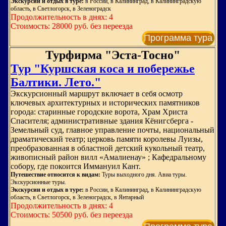
Экскурсии и отдых в туре:
в России, в Калининград, в Калининградскую
область, в Светлогорск, в Зеленоградск
Продолжительность в днях: 4
Стоимость: 28000 руб. без переезда
Программа тура
Турфирма "Эста-Тосно"
Тур "Куршская коса и побережье
Балтики. Лето."
Экскурсионный маршрут включает в себя осмотр
ключевых архитектурных и исторических памятников
города: старинные городские ворота, Храм Христа
Спасителя; административные здания Кёнигсберга -
Земельный суд, главное управление почты, национальный
драматический театр; церковь памяти королевы Луизы,
преобразованная в областной детский кукольный театр,
живописный район вилл «Амалиенау» ; Кафедральному
собору, где покоится Иммануил Кант.
Путешествие относится к видам:
Туры выходного дня. Авиа туры.
Экскурсионные туры.
Экскурсии и отдых в туре:
в России, в Калининград, в Калининградскую
область, в Светлогорск, в Зеленоградск, в Янтарный
Продолжительность в днях: 4
Стоимость: 50500 руб. без переезда