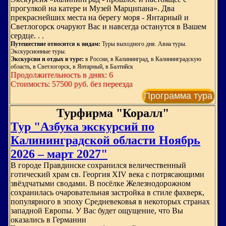
прогулкой на катере и Музей Марципана». Два
прекраснейших места на берегу моря - Янтарный и
Светлогорск очаруют Вас и навсегда останутся в Вашем
сердце. . .
Путешествие относится к видам:
Туры выходного дня. Авиа туры.
Экскурсионные туры.
Экскурсии и отдых в туре:
в России, в Калининград, в Калининградскую
область, в Светлогорск, в Янтарный, в Балтийск
Продолжительность в днях: 6
Стоимость: 57500 руб. без переезда
Программа тура
Турфирма "Коралл"
Тур "Азбука экскурсий по
Калининградской области Ноябрь
2026 – март 2027"
В городе Правдинске сохранился величественный
готический храм св. Георгия XIV века с потрясающими
звёздчатыми сводами. В посёлке Железнодорожном
сохранилась очаровательная застройка в стиле фахверк,
популярного в эпоху Средневековья в некоторых странах
западной Европы. У Вас будет ощущение, что Вы
оказались в Германии