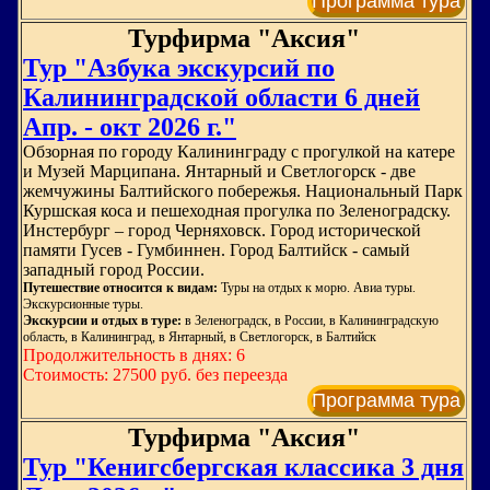
Программа тура
Турфирма "Аксия"
Тур "Азбука экскурсий по
Калининградской области 6 дней
Апр. - окт 2026 г."
Обзорная по городу Калининграду с прогулкой на катере
и Музей Марципана. Янтарный и Светлогорск - две
жемчужины Балтийского побережья. Национальный Парк
Куршская коса и пешеходная прогулка по Зеленоградску.
Инстербург – город Черняховск. Город исторической
памяти Гусев - Гумбиннен. Город Балтийск - самый
западный город России.
Путешествие относится к видам:
Туры на отдых к морю. Авиа туры.
Экскурсионные туры.
Экскурсии и отдых в туре:
в Зеленоградск, в России, в Калининградскую
область, в Калининград, в Янтарный, в Светлогорск, в Балтийск
Продолжительность в днях: 6
Стоимость: 27500 руб. без переезда
Программа тура
Турфирма "Аксия"
Тур "Кенигсбергская классика 3 дня