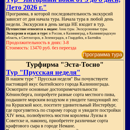
Лето 2026 г."
Программа, в которой последовательность экскурсий
зависит от дня начала тура. Начала тура в любой день
недели. Экскурсия в день заезда НЕ входит в тур.
Путешествие относится к видам:
Авиа туры. Экскурсионные туры.
Экскурсии и отдых в туре:
в России, в Калининград, в Калининградскую
область, в Светлогорск, в Зеленоградск, в Гвардейск, в Балтийск
Продолжительность в днях: 3-8
Стоимость: 13470 руб. без переезда
Программа тура
Турфирма "Эста-Тосно"
Тур "Прусская неделя"
В нашем туре " Прусская неделя" Вы почувствуете
настоящий вкус балтийского города Калининграда.
Осмотрите основные достопримечательности
Кёнинсберга, попробуете разные сорта местного пива,
подышите морским воздухом и увидите танцующий лес
на Куршской косе, посетите удивительный Инстербург,
где прогуляетесь по старому городу и увидите постройки
XIV века, полюбуютесь мостом королевы Луизы в
Советске и, наконец, приобретете различные сорта
крафтового сыра в городе Немане.