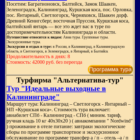
Посетим: Багратионовск, Балтийск, Замок Шаакен,
Зеленоградск, Калининград, Куршская коса, пос. Орловка,
пос. Янтарный, Светлогорск, Черняховск, Шаакен дорф.
Древний Кенигсберг, восточная Пруссия, Куршская коса,
балтийский янтарь — все это ждет вас в туре по
достопримечательностям Калининграда и области.
Путешествие относится к видам:
Авиа туры. Групповые туры.
Экскурсионные туры.
Экскурсии и отдых в туре:
в России, в Калининград, в Калининградскую
область, в Светлогорск, в Зеленоградск, в Янтарный, в Балтийск
Продолжительность в днях: 8
Стоимость: 42000 руб. без переезда
Программа тура
Турфирма "Альтернатива-тур"
Тур "Идеальные выходные в
Калининграде"
Маршрут тура: Калининград – Светлогорск - Янтарный –
НП «Куршская коса». Стоимость тура включает:
авиабилет СПб - Калининград - СПб ( миним. тариф,
ручная кладь 10 кг 40х30х20 ) ( авиакомпании " Nordwind"
) проживание в отеле питание: завтраки экологические
сборы по программе транспортное и экскурсионное
обслуживание по программе трансфер а / п – отель –а / п