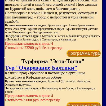
Время отправляться в самый западный край России! Мы
проведет 5 дней в самой настоящей сказке! Прогуляемся
по Куршской косе, побываем в Зеленоградске,
Светлогорске и замке Шаакен и, разумеется, осмотрим и
сам Калининград – город с непростой и удивительной
судьбой.
Путешествие относится к видам:
Групповые туры. Раннее бронирование
туров. Авиа туры. Туры на корпоративный отдых. Туры на каникулы. Детские
туры. Школьные туры. Экскурсионные туры.
Экскурсии и отдых в туре:
в Балтийск, в России, в Калининградскую область,
в Янтарный, в Зеленоградск, в Светлогорск, в Калининград
Продолжительность в днях: 4
Стоимость: 23200 руб. без переезда
Программа тура
Турфирма "Эста-Тосно"
Тур "Очарование Балтики"
Калининград - прошлое и настоящее с органным
концертом в Кафедральном соборе.
Путешествие относится к видам:
Туры по Ж/Д + автобус. Авиа туры.
Экскурсионные туры.
Экскурсии и отдых в туре:
в Калининградскую область, в Калининград, в
России
Продолжительность в днях: 4
Стоимость: 9000 руб. без переезда
Программа тура