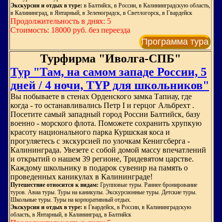
Экскурсии и отдых в туре:
в Балтийск, в России, в Калининградскую область,
в Калининград, в Янтарный, в Зеленоградск, в Светлогорск, в Гвардейск
Продолжительность в днях: 5
Стоимость: 18000 руб. без переезда
Программа тура
Турфирма "Иволга-СПБ"
Тур "Там, на самом западе России, 5
дней / 4 ночи, TYP для школьников"
Вы побываете в стенах Орденского замка Тапиау, где
когда - то останавливались Петр I и герцог Альбрехт .
Посетите самый западный город России Балтийск, базу
военно - морского флота. Поможете сохранить хрупкую
красоту национального парка Куршская коса и
прогуляетесь с экскурсией по улочкам Кенигсберга -
Калининграда. Увезете с собой домой массу впечатлений
и открытий о нашем 39 регионе, Тридевятом царстве.
Каждому школьнику в подарок сувенир на память о
проведенных каникулах в Калининграде!
Путешествие относится к видам:
Групповые туры. Раннее бронирование
туров. Авиа туры. Туры на каникулы. Экскурсионные туры. Детские туры.
Школьные туры. Туры на корпоративный отдых.
Экскурсии и отдых в туре:
в Гвардейск, в России, в Калининградскую
область, в Янтарный, в Калининград, в Балтийск