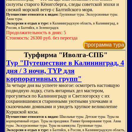
силуэты старого Кёнигсберга, следы советской эпохи и
свежий морской ветер с Балтийского моря.
Путешествие относится к видам:
Групповые туры. Экскурсионные туры.
Авиа туры.
Экскурсии и отдых в туре:
в Калининградскую область, в Калининград, в
России, в Балтийск, в Зеленоградск
Продолжительность в днях: 5
Стоимость: 26300 руб. без переезда
Программа тура
Турфирма "Иволга-СПБ"
Тур "Путешествие в Калининград, 4
дня / 3 ночи, TYP для
корпоративных групп"
За четыре дня вы успеете многое: осмотреть настоящую
подводную лодку, стать янтарных дел мастером,
прогуляться по Калининграду и Светлогорску с их
сохранившимися старинными уютными улочками и
сказочными домиками и увидеть хрупкое великолепие
Куршской косы.
Путешествие относится к видам:
Школьные туры. Детские туры. Туры на
корпоративный отдых. Туры на праздники. Раннее бронирование туров. Авиа
туры. Экскурсионные туры. Туры на каникулы. Групповые туры.
Экскурсии и отдых в туре:
в Балтийск, в России, в Калининградскую область,