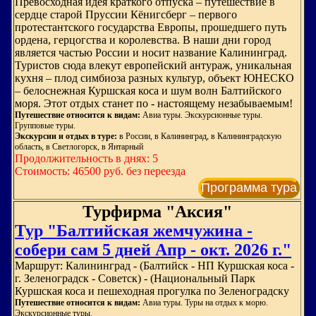
Превосходная идея краткого отпуска – путешествие в
сердце старой Пруссии Кёнигсберг – первого
протестантского государства Европы, прошедшего путь
ордена, герцогства и королевства. В наши дни город
является частью России и носит название Калининград.
Туристов сюда влекут европейский антураж, уникальная
кухня – плод симбиоза разных культур, объект ЮНЕСКО
– белоснежная Куршская коса и шум волн Балтийского
моря. Этот отдых станет по - настоящему незабываемым!
Путешествие относится к видам:
Авиа туры. Экскурсионные туры.
Групповые туры.
Экскурсии и отдых в туре:
в России, в Калининград, в Калининградскую
область, в Светлогорск, в Янтарный
Продолжительность в днях: 5
Стоимость: 46500 руб. без переезда
Программа тура
Турфирма "Аксия"
Тур "Балтийская жемчужина -
собери сам 5 дней Апр - окт. 2026 г."
Маршрут: Калининград - (Балтийск - НП Куршская коса -
г. Зеленоградск - Советск) - (Национальный Парк
Куршская коса и пешеходная прогулка по Зеленоградску
Путешествие относится к видам:
Авиа туры. Туры на отдых к морю.
Экскурсионные туры.