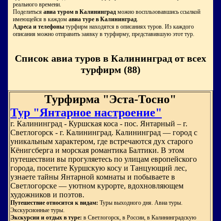
реального времени.
Поделиться
авиа туром в Калининград
можно воспльзовавшись ссылкой
имеющейся в каждом
авиа туре в Калининград
.
Адреса и телефоны
турфирм находятся в описаниях туров. Из каждого
описания можно отправить заявку в турфирму, представившую этот тур.
Список авиа туров в Калининград от всех
турфирм (88)
Турфирма "Эста-Тосно"
Тур "Янтарное настроение"
г. Калининград - Куршская коса - пос. Янтарный – г.
Светлогорск - г. Калининград. Калининград — город с
уникальным характером, где встречаются дух старого
Кёнигсберга и морская романтика Балтики. В этом
путешествии вы прогуляетесь по улицам европейского
города, посетите Куршскую косу и Танцующий лес,
узнаете тайны Янтарной комнаты и побываете в
Светлогорске — уютном курорте, вдохновляющем
художников и поэтов.
Путешествие относится к видам:
Туры выходного дня. Авиа туры.
Экскурсионные туры.
Экскурсии и отдых в туре:
в Светлогорск, в России, в Калининградскую