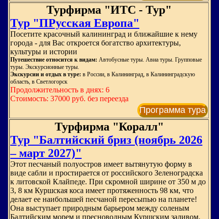
Турфирма "ИТС - Тур"
Тур "ПРусская Европа"
Посетите красочный калининград и ближайшие к нему
города - для Вас откроется богатство архитектуры,
культуры и истории
Путешествие относится к видам:
Автобусные туры. Авиа туры. Групповые
туры. Экскурсионные туры.
Экскурсии и отдых в туре:
в России, в Калининград, в Калининградскую
область, в Светлогорск
Продолжительность в днях: 6
Стоимость: 37000 руб. без переезда
Программа тура
Турфирма "Коралл"
Тур "Балтийский бриз (ноябрь 2026
– март 2027)"
Этот песчаный полуостров имеет вытянутую форму в
виде сабли и простирается от российского Зеленоградска
к литовской Клайпеде. При скромной ширине от 350 м до
3, 8 км Куршская коса имеет протяженность 98 км, что
делает ее наибольшей песчаной пересыпью на планете!
Она выступает природным барьером между соленым
Балтийским морем и пресноводным Куршским заливом.