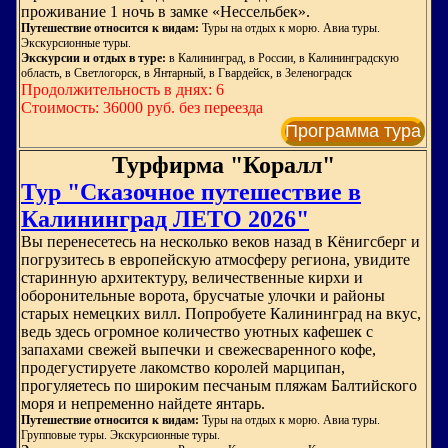
проживание 1 ночь в замке «Нессельбек».
Путешествие относится к видам:
Туры на отдых к морю. Авиа туры.
Экскурсионные туры.
Экскурсии и отдых в туре:
в Калининград, в России, в Калининградскую
область, в Светлогорск, в Янтарный, в Гвардейск, в Зеленоградск
Продолжительность в днях: 6
Стоимость: 36000 руб. без переезда
Программа тура
Турфирма "Коралл"
Тур "Сказочное путешествие в
Калининград ЛЕТО 2026"
Вы перенесетесь на несколько веков назад в Кёнигсберг и
погрузитесь в европейскую атмосферу региона, увидите
старинную архитектуру, величественные кирхи и
оборонительные ворота, брусчатые улочки и районы
старых немецких вилл. Попробуете Калининград на вкус,
ведь здесь огромное количество уютных кафешек с
запахами свежей выпечки и свежесваренного кофе,
продегустируете лакомство королей марципан,
прогуляетесь по широким песчаным пляжам Балтийского
моря и непременно найдете янтарь.
Путешествие относится к видам:
Туры на отдых к морю. Авиа туры.
Групповые туры. Экскурсионные туры.