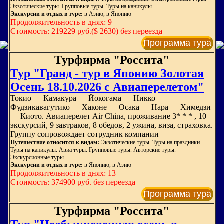
Экзотические туры. Групповые туры. Туры на каникулы.
Экскурсии и отдых в туре:
в Азию, в Японию
Продолжительность в днях: 9
Стоимость: 219229 руб.($ 2630) без переезда
Программа тура
Турфирма "Россита"
Тур "Гранд - тур в Японию Золотая
Осень 18.10.2026 с Авиаперелетом"
Токио — Камакура — Йокогама — Никко —
Фудзикавагутико — Хаконе — Осака — Нара — Химедзи
— Киото. Авиаперелет Air China, проживание 3* * * , 10
экскурсий, 9 завтраков, 8 обедов, 2 ужина, виза, страховка.
Группу сопровождает сотрудник компании
Путешествие относится к видам:
Экзотические туры. Туры на праздники.
Туры на каникулы. Авиа туры. Групповые туры. Авторские туры.
Экскурсионные туры.
Экскурсии и отдых в туре:
в Японию, в Азию
Продолжительность в днях: 13
Стоимость: 374900 руб. без переезда
Программа тура
Турфирма "Россита"