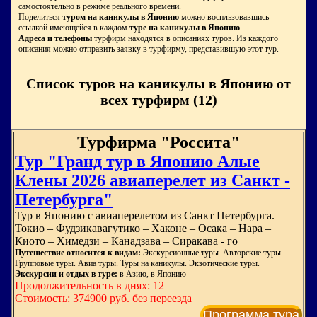
самостоятельно в режиме реального времени.
Поделиться
туром на каникулы в Японию
можно воспльзовавшись
ссылкой имеющейся в каждом
туре на каникулы в Японию
.
Адреса и телефоны
турфирм находятся в описаниях туров. Из каждого
описания можно отправить заявку в турфирму, представившую этот тур.
Список туров на каникулы в Японию от
всех турфирм (12)
Турфирма "Россита"
Тур "Гранд тур в Японию Алые
Клены 2026 авиаперелет из Санкт -
Петербурга"
Тур в Японию с авиаперелетом из Санкт Петербурга.
Токио – Фудзикавагутико – Хаконе – Осака – Нара –
Киото – Химедзи – Канадзава – Сиракава - го
Путешествие относится к видам:
Экскурсионные туры. Авторские туры.
Групповые туры. Авиа туры. Туры на каникулы. Экзотические туры.
Экскурсии и отдых в туре:
в Азию, в Японию
Продолжительность в днях: 12
Стоимость: 374900 руб. без переезда
Программа тура