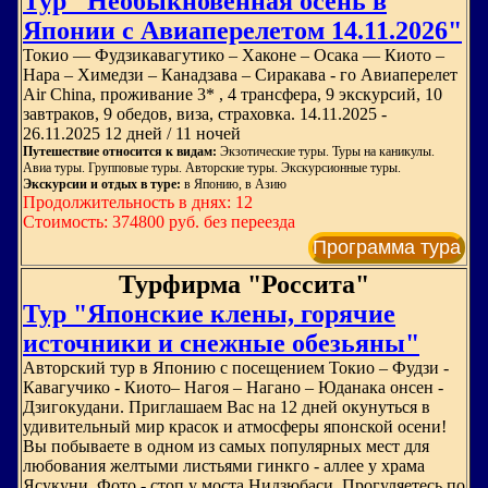
Тур "Необыкновенная осень в
Японии с Авиаперелетом 14.11.2026"
Токио — Фудзикавагутико – Хаконе – Осака — Киото –
Нара – Химедзи – Канадзава – Сиракава - го Авиаперелет
Air China, проживание 3* , 4 трансфера, 9 экскурсий, 10
завтраков, 9 обедов, виза, страховка. 14.11.2025 -
26.11.2025 12 дней / 11 ночей
Путешествие относится к видам:
Экзотические туры. Туры на каникулы.
Авиа туры. Групповые туры. Авторские туры. Экскурсионные туры.
Экскурсии и отдых в туре:
в Японию, в Азию
Продолжительность в днях: 12
Стоимость: 374800 руб. без переезда
Программа тура
Турфирма "Россита"
Тур "Японские клены, горячие
источники и снежные обезьяны"
Авторский тур в Японию с посещением Токио – Фудзи -
Кавагучико - Киото– Нагоя – Нагано – Юданака онсен -
Дзигокудани. Приглашаем Вас на 12 дней окунуться в
удивительный мир красок и атмосферы японской осени!
Вы побываете в одном из самых популярных мест для
любования желтыми листьями гинкго - аллее у храма
Ясукуни. Фото - стоп у моста Нидзюбаси. Прогуляетесь по