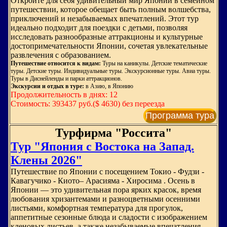
Откройте для себя удивительный мир Японии в семейном
путешествии, которое обещает быть полным волшебства,
приключений и незабываемых впечатлений. Этот тур
идеально подходит для поездки с детьми, позволяя
исследовать разнообразные аттракционы и культурные
достопримечательности Японии, сочетая увлекательные
развлечения с образованием.
Путешествие относится к видам:
Туры на каникулы. Детские тематические
туры. Детские туры. Индивидуальные туры. Экскурсионные туры. Авиа туры.
Туры в Диснейленды и парки аттракционов.
Экскурсии и отдых в туре:
в Азию, в Японию
Продолжительность в днях: 12
Стоимость: 393437 руб.($ 4630) без переезда
Программа тура
Турфирма "Россита"
Тур "Япония с Востока на Запад.
Клены 2026"
Путешествие по Японии с посещением Токио - Фудзи -
Кавагучико - Киото– Арасияма - Хиросима . Осень в
Японии — это удивительная пора ярких красок, время
любования хризантемами и разноцветными осенними
листьями, комфортная температура для прогулок,
аппетитные сезонные блюда и сладости с изображением
кленовых листьев, а также незабываемые впечатления,