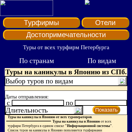
Турфирмы
Отели
Достопримечательности
Туры от всех турфирм Петербурга
По странам
По видам
Туры на каникулы в Японию из СПб.
Выбор туров по видам
Даты отправления:
c
по
Длительность
Показать
Туры на каникулы в Японию от всех туроператоров
.
Туры на каникулы в Японию
от всех
турфирм Петербурга в едином списке
"Информационной системы"
.
Список туров на каникулы в Японию пополняется турфирмами