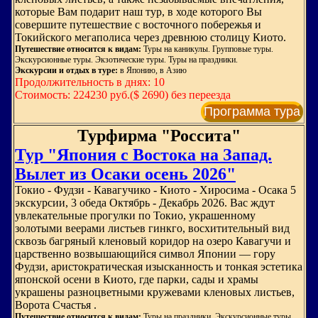
которые Вам подарит наш тур, в ходе которого Вы
совершите путешествие с восточного побережья и
Токийского мегаполиса через древнюю столицу Киото.
Путешествие относится к видам:
Туры на каникулы. Групповые туры.
Экскурсионные туры. Экзотические туры. Туры на праздники.
Экскурсии и отдых в туре:
в Японию, в Азию
Продолжительность в днях: 10
Стоимость: 224230 руб.($ 2690) без переезда
Программа тура
Турфирма "Россита"
Тур "Япония с Востока на Запад.
Вылет из Осаки осень 2026"
Токио - Фудзи - Кавагучико - Киото - Хиросима - Осака 5
экскурсии, 3 обеда Октябрь - Декабрь 2026. Вас ждут
увлекательные прогулки по Токио, украшенному
золотыми веерами листьев гинкго, восхитительный вид
сквозь багряный кленовый коридор на озеро Кавагучи и
царственно возвышающийся символ Японии — гору
Фудзи, аристократическая изысканность и тонкая эстетика
японской осени в Киото, где парки, сады и храмы
украшены разноцветными кружевами кленовых листьев,
Ворота Счастья .
Путешествие относится к видам:
Туры на праздники. Экскурсионные туры.