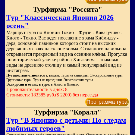
Турфирма "Россита"
Тур "Классическая Япония 2026
осень"
Маршрут тура по Японии Токио – Фудзи - Кавагучико -
Киото - Токио. Вас ждет посещение храма Киёмидзу -
дэра, основной павильон которого стоит на высоких
деревянных сваях на склоне холма. С главного павильона
открывается прекрасный вид на осенние клёны. Прогулка
по исторической улочке района Хигасияма – знаковые
виды на древнюю столицу и самый популярный вид из
инстаграм.
Путешествие относится к видам:
Туры на каникулы. Экскурсионные туры.
Групповые туры. Туры на праздники. Экзотические туры.
Экскурсии и отдых в туре:
в Азию, в Японию
Продолжительность в днях: 8
Стоимость: 183385 руб.($ 2200) без переезда
Программа тура
Турфирма "Коралл"
Тур "В Японию с детьми: По следам
любимых героев"