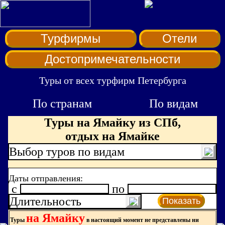
Турфирмы
Отели
Достопримечательности
Туры от всех турфирм Петербурга
По странам
По видам
Туры на Ямайку из СПб,
отдых на Ямайке
Выбор туров по видам
Даты отправления:
c
по
Длительность
Показать
на Ямайку
Туры
в настоящий момент не представлены ни