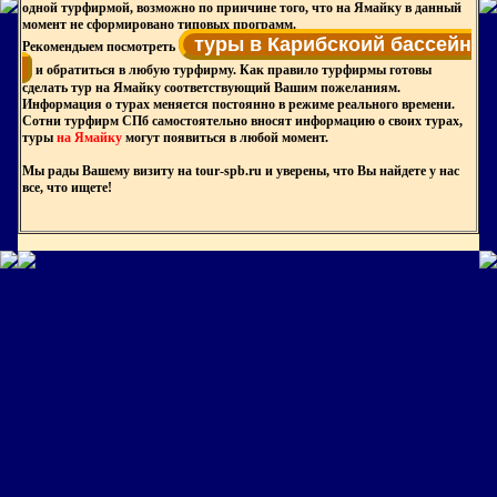
одной турфирмой, возможно по приичине того, что на Ямайку в данный
момент не сформировано типовых программ.
туры в Карибскоий бассейн
Рекомендыем посмотреть
и обратиться в любую турфирму. Как правило турфирмы готовы
сделать тур на Ямайку соответствующий Вашим пожеланиям.
Информация о турах меняется постоянно в режиме реального времени.
Сотни турфирм СПб самостоятельно вносят информацию о своих турах,
туры
на Ямайку
могут появиться в любой момент.
Мы рады Вашему визиту на tour-spb.ru и уверены, что Вы найдете у нас
все, что ищете!