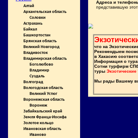
Адреса и телефон
Алтай
представившую этот 
Архангельская область
Соловки
Астрахань
Байкал
Башкортостан
Экзотическ
Брянская область
что на Экзотическ
Великий Новгород
Рекомендыем посм
Владивосток
в Хакасию соответ
Владимирская область
Информация о тура
Боголюбово
Сотни турфирм СПб
Владимир
туры
Экзотические
Суздаль
Мы рады Вашему виз
Волгоград
Вологодская область
Великий Устюг
Воронежская область
Воронеж
Забайкальский край
Земля Франца-Иосифа
Золотое кольцо
Ивановская область
Иваново