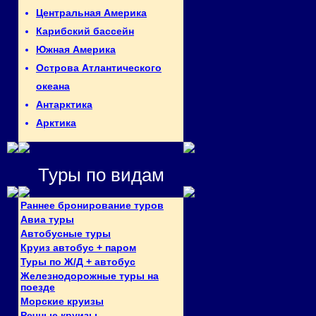
Центральная Америка
Карибский бассейн
Южная Америка
Острова Атлантического
океана
Антарктика
Арктика
Туры по видам
Раннее бронирование туров
Авиа туры
Автобусные туры
Круиз автобус + паром
Туры по Ж/Д + автобус
Железнодорожные туры на
поезде
Морские круизы
Речные круизы