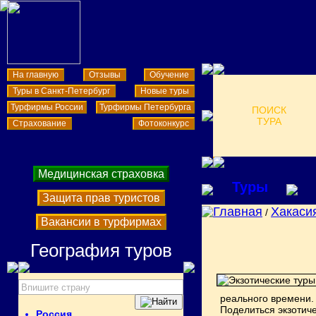
На главную
Отзывы
Обучение
Туры в Санкт-Петербург
Новые туры
Турфирмы России
Турфирмы Петербурга
ПОИСК
ТУРА
Страхование
Фотоконкурс
Медицинская страховка
Туры
Защита прав туристов
Главная
Хакаси
/
Вакансии в турфирмах
География туров
реального времени.
Поделиться экзотич
Россия