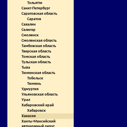
Тольятти
Санкт-Петербург
Саратовская область
Саратов
Сахалин
Селигер
Смоленск
Смоленская область
Тамбовская область
Тверская область
Томская область
Тульская область
Тыва
Тюменская область
Тобольск
Тюмень
Удмуртия
Ульяновская область
Урал
Хабаровский край
Хабаровск
Хакасия
Ханты-Мансийский
автономный округ