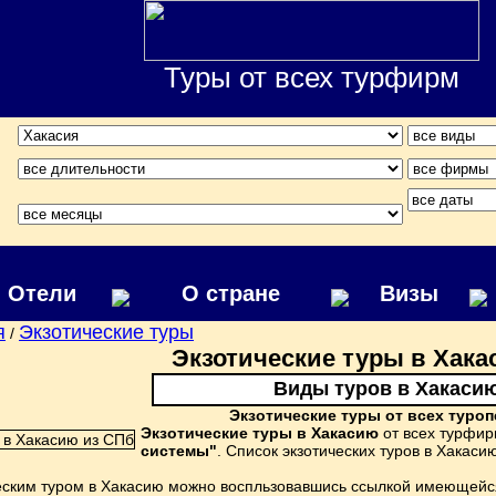
Туры от всех турфирм
Отели
О стране
Визы
я
Экзотические туры
/
Экзотические туры в Хака
Виды туров в Хакаси
Экзотические туры от всех туро
Экзотические туры в Хакасию
от всех турфир
системы"
. Список экзотических туров в Хака
еским туром в Хакасию можно воспльзовавшись ссылкой имеющейся