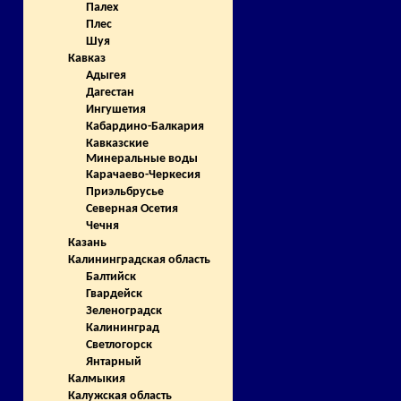
Палех
Плес
Шуя
Кавказ
Адыгея
Дагестан
Ингушетия
Кабардино-Балкария
Кавказские
Минеральные воды
Карачаево-Черкесия
Приэльбрусье
Северная Осетия
Чечня
Казань
Калининградская область
Балтийск
Гвардейск
Зеленоградск
Калининград
Светлогорск
Янтарный
Калмыкия
Калужская область