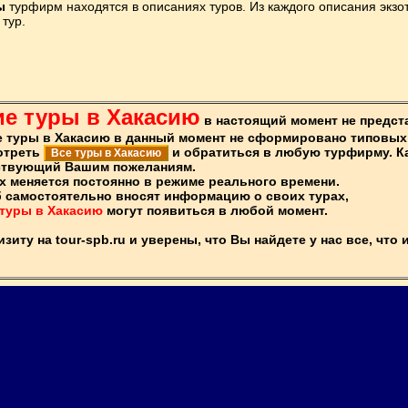
ы
турфирм находятся в описаниях туров. Из каждого описания экзот
тур.
ие туры в Хакасию
в настоящий момент не предст
ие туры в Хакасию в данный момент не сформировано типовых
отреть
и обратиться в любую турфирму. К
Все туры в Хакасию
ствующий Вашим пожеланиям.
х меняется постоянно в режиме реального времени.
 самостоятельно вносят информацию о своих турах,
 туры в Хакасию
могут появиться в любой момент.
иту на tour-spb.ru и уверены, что Вы найдете у нас все, что 