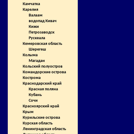
Камчатка
Карелия
Валаам
водопад Кивач
Кижи
Петрозаводск
Рускеала
Кемеровская область
Шерегеш
Колыма
Магадан
Кольский полуостров
Командорские острова
Кострома
Краснодарский край
Красная поляна
Кубань
Сочи
Красноярский край
Крым
Курильские острова
Курская область
Ленинградская область