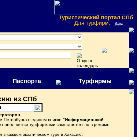
Туристический портал СПб
Для турфирм:
Вход
Паспорта
Турфирмы
сию из СПб
ю
ператоров
.
м Петербурга в едином списке
"Информационной
сию пополняется турфирмами самостоятельно в режиме
 в каждом экзотическом туре в Хакасию.