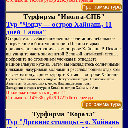
Стоимость: 195019 руб.($ 2295) без переезда
Программа тура
Турфирма "Иволга-СПБ"
Тур "Чэнду — остров Хайнань, 11
дней + авиа"
Откройте для себя великолепное сочетание: небольшое
погружение в богатую историю Пекина и яркое
приключение на тропическом острове Хайнань. В Пекине
вы увидите часть знаменитой Великой китайской стены,
побродите по столичным улочкам и отведаете
национальную кухню. Затем вы насладитесь солнечными
пляжами, лазурными волнами и расслабляющим отдыхом
на самом популярном курорте Китая — острове Хайнань.
Путешествие относится к видам:
Экскурсионные туры. Групповые туры.
Авиа туры. Туры на отдых к морю. Индивидуальные туры.
Экскурсии и отдых в туре:
в Китай, на остров Хайнань, в Азию
Продолжительность в днях: 11
Стоимость: 147636 руб.($ 1721) без переезда
Программа тура
Турфирма "Коралл"
Тур "Древние столицы – о. Хайнань