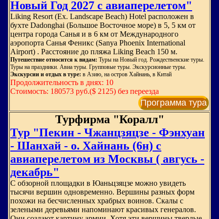
Новый Год 2027 с авиаперелетом"
Liking Resort (Ex. Landscape Beach) Hotel расположен в
бухте Dadonghai (Большое Восточное море) в 5, 5 км от
центра города Санья и в 6 км от Международного
аэропорта Санья Феникс (Sanya Phoenix International
Airport) . Расстояние до пляжа Liking Beach 150 м.
Путешествие относится к видам:
Туры на Новый год. Рождественские туры.
Туры на праздники. Авиа туры. Групповые туры. Экскурсионные туры.
Экскурсии и отдых в туре:
в Азию, на остров Хайнань, в Китай
Продолжительность в днях: 10
Стоимость: 180573 руб.($ 2125) без переезда
Программа тура
Турфирма "Коралл"
Тур "Пекин - Чжанцзяцзе - Фэнхуан
- Шанхай - о. Хайнань (6н) с
авиаперелетом из Москвы ( авгусь -
декабрь"
С обзорной площадки в Юаньцзяцзе можно увидеть
тысячи вершин одновременно. Вершины разных форм
похожи на бесчисленных храбрых воинов. Скалы с
зелеными деревьями напоминают красивых генералов.
Они создают картину армии. Хотя эти вершины твердые,