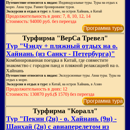
Путешествие относится к видам:
Индивидуальные туры. Туры на отдых к
морю. Авиа туры. Раннее бронирование туров.
Экскурсии и отдых в туре:
в Азию, на остров Хайнань, в Китай
Продолжительность в днях: 7, 8, 10, 12, 14
Стоимость: 94000 руб. без переезда
Программа тура
Турфирма "ВерСа Тревел"
Тур "Чэнду + пляжный отдых на о.
Хайнань (из Санкт - Петербурга)"
Комбинированная поездка в Китай, где совместите
знакомство с городом панд и пляжной релаксацией на о.
Хайнань
Путешествие относится к видам:
Экскурсионные туры. Авиа туры. Туры на
отдых к морю.
Экскурсии и отдых в туре:
в Китай, на остров Хайнань, в Азию
Продолжительность в днях: 12
Стоимость: 130870 руб.($ 1570) без переезда
Программа тура
Турфирма "Коралл"
Тур "Пекин (2н) - о. Хайнань (9н) -
Шанхай (2н) с авиаперелетом из