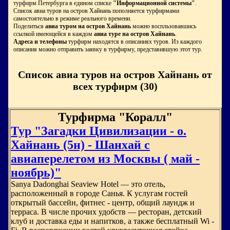
турфирм Петербурга в едином списке
"Информационной системы"
.
Список авиа туров на остров Хайнань пополняется турфирмами
самостоятельно в режиме реального времени.
Поделиться
авиа туром на остров Хайнань
можно воспльзовавшись
ссылкой имеющейся в каждом
авиа туре на остров Хайнань
.
Адреса и телефоны
турфирм находятся в описаниях туров. Из каждого
описания можно отправить заявку в турфирму, представившую этот тур.
Список авиа туров на остров Хайнань от
всех турфирм (30)
Турфирма "Коралл"
Тур "Загадки Цивилизации - о.
Хайнань (5н) - Шанхай с
авиаперелетом из Москвы ( май -
ноябрь)"
Sanya Dadonghai Seaview Hotel — это отель,
расположенный в городе Санья. К услугам гостей
открытый бассейн, фитнес - центр, общий лаундж и
терраса. В числе прочих удобств — ресторан, детский
клуб и доставка еды и напитков, а также бесплатный Wi -