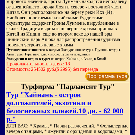
мирового значения, Гроты Лунмэнь находятся неподалеку
от древнейшего города Лоян в северо - восточной части
Китая. Они расположились на берегу реки Ихэ (И) .
Наиболее почитаемые китайскими буддистами
скульптуры содержат Гроны Лунмэнь, вырубленные в
скале. Традиция вырезать пещерные храмы пришла в
Китай из Индии: еще во втором веке до нашей эры
индийский царь Ашока для распространения буддизма
повелел устроить первые храмы
Путешествие относится к видам:
Экскурсионные туры. Групповые туры.
Авиа туры. Туры на отдых к морю. Туры на праздники.
Экскурсии и отдых в туре:
на остров Хайнань, в Азию, в Китай
Продолжительность в днях: 18
Стоимость: 254502 руб.($ 2995) без переезда
Программа тура
Турфирма "Парламент Тур"
Тур "Хайнань - остров
долгожителей, экзотики и
белоснежных пляжей.10 дн. - 62 000
р."
ДЛЯ ВАС: * Храмы, * Парки развлечений, * Фольклерные
вечера с танцами, * джунгли с орхидеями и водопадами, *