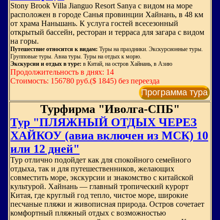
Stony Brook Villa Jianguo Resort Sanya с видом на море
расположен в городе Санья провинции Хайнань, в 48 км
от храма Наньшань. К услуга гостей всесезонный
открытый бассейн, ресторан и терраса для загара с видом
на горы.
Путешествие относится к видам:
Туры на праздники. Экскурсионные туры.
Групповые туры. Авиа туры. Туры на отдых к морю.
Экскурсии и отдых в туре:
в Китай, на остров Хайнань, в Азию
Продолжительность в днях: 14
Стоимость: 156780 руб.($ 1845) без переезда
Программа тура
Турфирма "Иволга-СПБ"
Тур "ПЛЯЖНЫЙ ОТДЫХ ЧЕРЕЗ
ХАЙКОУ (авиа включен из МСК) 10
или 12 дней"
Тур отлично подойдет как для спокойного семейного
отдыха, так и для путешественников, желающих
совместить море, экскурсии и знакомство с китайской
культурой. Хайнань — главный тропический курорт
Китая, где круглый год тепло, чистое море, широкие
песчаные пляжи и живописная природа. Остров сочетает
комфортный пляжный отдых с возможностью