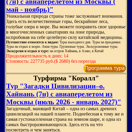
(7н) с авиаперелетом из Москвы (
май - ноябрь)"
Уникальная природа страны тоже заслуживает внимания.
Здесь есть величественные горы, бескрайние леса,
голубые озера и море. Вы можете поправить свое здоровье
в многочисленных санаториях на лоне природы,
испробовав на себе целебную силу китайской медицины.
Путешествие относится к видам:
Туры выходного дня. Туры на праздники.
Туры на отдых к морю. Авиа туры. Групповые туры. Экскурсионные туры.
Экскурсии и отдых в туре:
на остров Хайнань, в Азию, в Китай
Продолжительность в днях: 14
Стоимость: 227735 руб.($ 2680) без переезда
Программа тура
Турфирма "Коралл"
Тур "Загадки Цивилизации–о.
Хайнань (7н) с авиаперелетом из
Москвы (июль 2026 - январь 2027)"
Загадочный, манящий Китай – одна из самых древних
цивилизаций на нашей планете. Поднебесная к тому же и
самая густонаселенная страна на земном шаре, и одна из
самых быстроразвивающихся. Здесь есть на что
посмотреть и чем заняться.