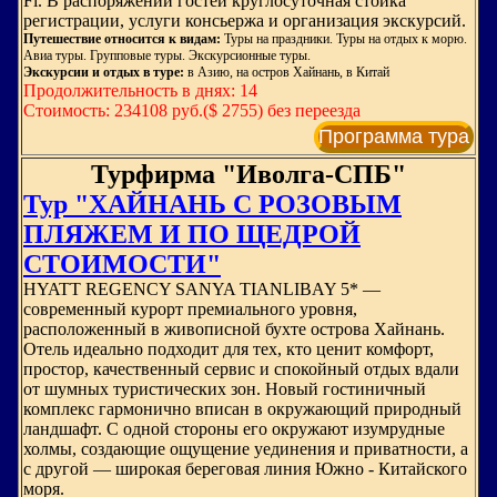
Fi. В распоряжении гостей круглосуточная стойка
регистрации, услуги консьержа и организация экскурсий.
Путешествие относится к видам:
Туры на праздники. Туры на отдых к морю.
Авиа туры. Групповые туры. Экскурсионные туры.
Экскурсии и отдых в туре:
в Азию, на остров Хайнань, в Китай
Продолжительность в днях: 14
Стоимость: 234108 руб.($ 2755) без переезда
Программа тура
Турфирма "Иволга-СПБ"
Тур "ХАЙНАНЬ С РОЗОВЫМ
ПЛЯЖЕМ И ПО ЩЕДРОЙ
СТОИМОСТИ"
HYATT REGENCY SANYA TIANLIBAY 5* —
современный курорт премиального уровня,
расположенный в живописной бухте острова Хайнань.
Отель идеально подходит для тех, кто ценит комфорт,
простор, качественный сервис и спокойный отдых вдали
от шумных туристических зон. Новый гостиничный
комплекс гармонично вписан в окружающий природный
ландшафт. С одной стороны его окружают изумрудные
холмы, создающие ощущение уединения и приватности, а
с другой — широкая береговая линия Южно - Китайского
моря.