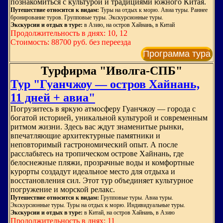
познакомиться с культурой и традициями южного Китая.
Путешествие относится к видам:
Туры на отдых к морю. Авиа туры. Раннее
бронирование туров. Групповые туры. Экскурсионные туры.
Экскурсии и отдых в туре:
в Азию, на остров Хайнань, в Китай
Продолжительность в днях: 10, 12
Стоимость: 88700 руб. без переезда
Программа тура
Турфирма "Иволга-СПБ"
Тур "Гуанчжоу — остров Хайнань,
11 дней + авиа"
Погрузитесь в яркую атмосферу Гуанчжоу — города с
богатой историей, уникальной культурой и современным
ритмом жизни. Здесь вас ждут знаменитые рынки,
впечатляющие архитектурные памятники и
неповторимый гастрономический опыт. А после
расслабьтесь на тропическом острове Хайнань, где
белоснежные пляжи, прозрачные воды и комфортные
курорты создадут идеальное место для отдыха и
восстановления сил. Этот тур объединяет культурное
погружение и морской релакс.
Путешествие относится к видам:
Групповые туры. Авиа туры.
Экскурсионные туры. Туры на отдых к морю. Индивидуальные туры.
Экскурсии и отдых в туре:
в Китай, на остров Хайнань, в Азию
Продолжительность в днях: 11