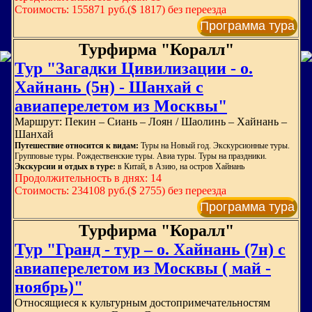
Стоимость: 155871 руб.($ 1817) без переезда
Программа тура
Турфирма "Коралл"
Тур "Загадки Цивилизации - о.
Хайнань (5н) - Шанхай с
авиаперелетом из Москвы"
Маршрут: Пекин – Сиань – Лоян / Шаолинь – Хайнань –
Шанхай
Путешествие относится к видам:
Туры на Новый год. Экскурсионные туры.
Групповые туры. Рождественские туры. Авиа туры. Туры на праздники.
Экскурсии и отдых в туре:
в Китай, в Азию, на остров Хайнань
Продолжительность в днях: 14
Стоимость: 234108 руб.($ 2755) без переезда
Программа тура
Турфирма "Коралл"
Тур "Гранд - тур – о. Хайнань (7н) с
авиаперелетом из Москвы ( май -
ноябрь)"
Относящиеся к культурным достопримечательностям