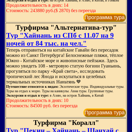
Экскурсии и отдых в туре:
на остров Хайнань, в Азию, в Китай, в Гонконг
Продолжительность в днях: 14
Стоимость: 243880 руб.($ 2870) без переезда
Программа тура
Турфирма "Альтернатива-тур"
Тур "Хайнань из СПб с 11.07 на 9
ночей от 84 тыс. на чел."
Теперь отправиться на китайские Гавайи без пересадок
можно из Санкт Петербурга! Белоснежные пляжи, тёплое
Южно - Китайское море и живописные пейзажи. Здесь
можно увидеть 108 - метровую статую богини Гуаньинь,
прогуляться по парку «Край света», исследовать
тропический лес Янода и искупаться в целебных
термальных источниках Наньтянь 💙
Путешествие относится к видам:
Экзотические туры. Индивидуальные туры.
Туры на отдых к морю. Туры на каникулы. Авиа туры. Групповые туры.
Экскурсии и отдых в туре:
в Азию, на остров Хайнань, в Китай
Продолжительность в днях: 10
Стоимость: 84500 руб. без переезда
Программа тура
Турфирма "Коралл"
Тур "Пекин – Хайнань – Шанхай с