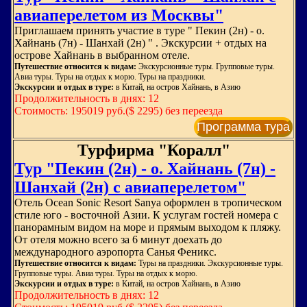
авиаперелетом из Москвы"
Приглашаем принять участие в туре " Пекин (2н) - о.
Хайнань (7н) - Шанхай (2н) " . Экскурсии + отдых на
острове Хайнань в выбранном отеле.
Путешествие относится к видам:
Экскурсионные туры. Групповые туры.
Авиа туры. Туры на отдых к морю. Туры на праздники.
Экскурсии и отдых в туре:
в Китай, на остров Хайнань, в Азию
Продолжительность в днях: 12
Стоимость: 195019 руб.($ 2295) без переезда
Программа тура
Турфирма "Коралл"
Тур "Пекин (2н) - о. Хайнань (7н) -
Шанхай (2н) с авиаперелетом"
Отель Ocean Sonic Resort Sanya оформлен в тропическом
стиле юго - восточной Азии. К услугам гостей номера с
панорамным видом на море и прямым выходом к пляжу.
От отеля можно всего за 6 минут доехать до
международного аэропорта Санья Феникс.
Путешествие относится к видам:
Туры на праздники. Экскурсионные туры.
Групповые туры. Авиа туры. Туры на отдых к морю.
Экскурсии и отдых в туре:
в Китай, на остров Хайнань, в Азию
Продолжительность в днях: 12