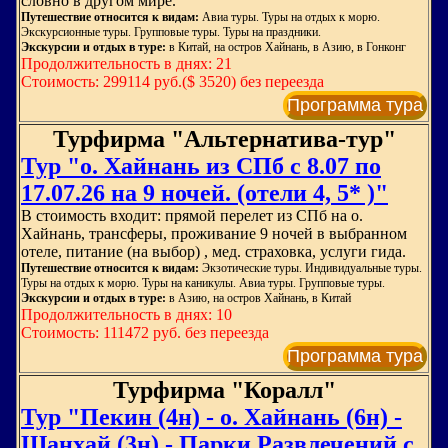
словно в другом мире.
Путешествие относится к видам:
Авиа туры. Туры на отдых к морю.
Экскурсионные туры. Групповые туры. Туры на праздники.
Экскурсии и отдых в туре:
в Китай, на остров Хайнань, в Азию, в Гонконг
Продолжительность в днях: 21
Стоимость: 299114 руб.($ 3520) без переезда
Программа тура
Турфирма "Альтернатива-тур"
Тур "о. Хайнань из СПб с 8.07 по
17.07.26 на 9 ночей. (отели 4, 5* )"
В стоимость входит: прямой перелет из СПб на о.
Хайнань, трансферы, проживание 9 ночей в выбранном
отеле, питание (на выбор) , мед. страховка, услуги гида.
Путешествие относится к видам:
Экзотические туры. Индивидуальные туры.
Туры на отдых к морю. Туры на каникулы. Авиа туры. Групповые туры.
Экскурсии и отдых в туре:
в Азию, на остров Хайнань, в Китай
Продолжительность в днях: 10
Стоимость: 111472 руб. без переезда
Программа тура
Турфирма "Коралл"
Тур "Пекин (4н) - о. Хайнань (6н) -
Шанхай (3н) - Парки Развлечений с