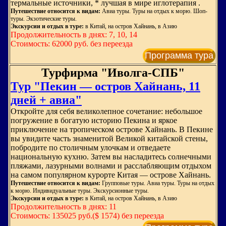
термальные источники, * лучшая в мире иглотерапия .
Путешествие относится к видам:
Авиа туры. Туры на отдых к морю. Шоп-
туры. Экзотические туры.
Экскурсии и отдых в туре:
в Китай, на остров Хайнань, в Азию
Продолжительность в днях: 7, 10, 14
Стоимость: 62000 руб. без переезда
Программа тура
Турфирма "Иволга-СПБ"
Тур "Пекин — остров Хайнань, 11
дней + авиа"
Откройте для себя великолепное сочетание: небольшое
погружение в богатую историю Пекина и яркое
приключение на тропическом острове Хайнань. В Пекине
вы увидите часть знаменитой Великой китайской стены,
побродите по столичным улочкам и отведаете
национальную кухню. Затем вы насладитесь солнечными
пляжами, лазурными волнами и расслабляющим отдыхом
на самом популярном курорте Китая — острове Хайнань.
Путешествие относится к видам:
Групповые туры. Авиа туры. Туры на отдых
к морю. Индивидуальные туры. Экскурсионные туры.
Экскурсии и отдых в туре:
в Китай, на остров Хайнань, в Азию
Продолжительность в днях: 11
Стоимость: 135025 руб.($ 1574) без переезда