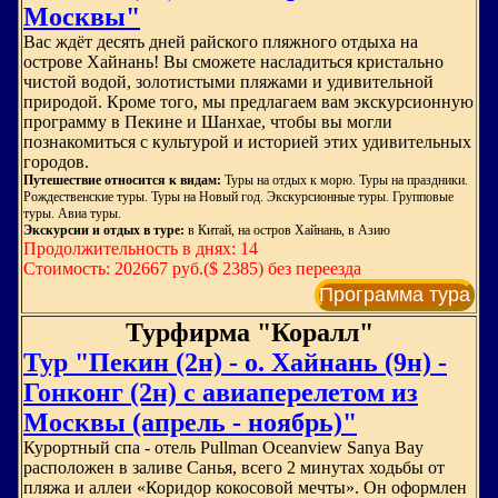
Москвы"
Вас ждёт десять дней райского пляжного отдыха на
острове Хайнань! Вы сможете насладиться кристально
чистой водой, золотистыми пляжами и удивительной
природой. Кроме того, мы предлагаем вам экскурсионную
программу в Пекине и Шанхае, чтобы вы могли
познакомиться с культурой и историей этих удивительных
городов.
Путешествие относится к видам:
Туры на отдых к морю. Туры на праздники.
Рождественские туры. Туры на Новый год. Экскурсионные туры. Групповые
туры. Авиа туры.
Экскурсии и отдых в туре:
в Китай, на остров Хайнань, в Азию
Продолжительность в днях: 14
Стоимость: 202667 руб.($ 2385) без переезда
Программа тура
Турфирма "Коралл"
Тур "Пекин (2н) - о. Хайнань (9н) -
Гонконг (2н) с авиаперелетом из
Москвы (апрель - ноябрь)"
Курортный спа - отель Pullman Oceanview Sanya Bay
расположен в заливе Санья, всего 2 минутах ходьбы от
пляжа и аллеи «Коридор кокосовой мечты». Он оформлен