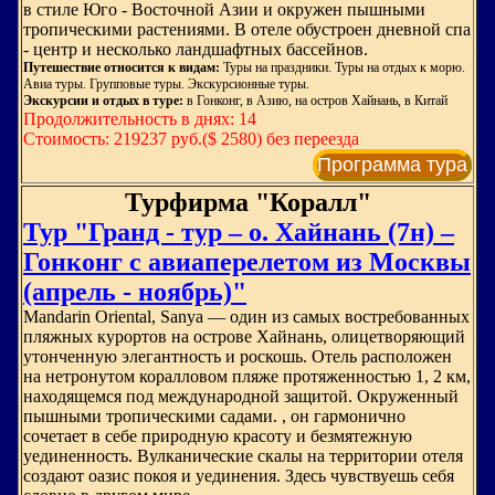
в стиле Юго - Восточной Азии и окружен пышными
тропическими растениями. В отеле обустроен дневной спа
- центр и несколько ландшафтных бассейнов.
Путешествие относится к видам:
Туры на праздники. Туры на отдых к морю.
Авиа туры. Групповые туры. Экскурсионные туры.
Экскурсии и отдых в туре:
в Гонконг, в Азию, на остров Хайнань, в Китай
Продолжительность в днях: 14
Стоимость: 219237 руб.($ 2580) без переезда
Программа тура
Турфирма "Коралл"
Тур "Гранд - тур – о. Хайнань (7н) –
Гонконг с авиаперелетом из Москвы
(апрель - ноябрь)"
Mandarin Oriental, Sanya — один из самых востребованных
пляжных курортов на острове Хайнань, олицетворяющий
утонченную элегантность и роскошь. Отель расположен
на нетронутом коралловом пляже протяженностью 1, 2 км,
находящемся под международной защитой. Окруженный
пышными тропическими садами. , он гармонично
сочетает в себе природную красоту и безмятежную
уединенность. Вулканические скалы на территории отеля
создают оазис покоя и уединения. Здесь чувствуешь себя