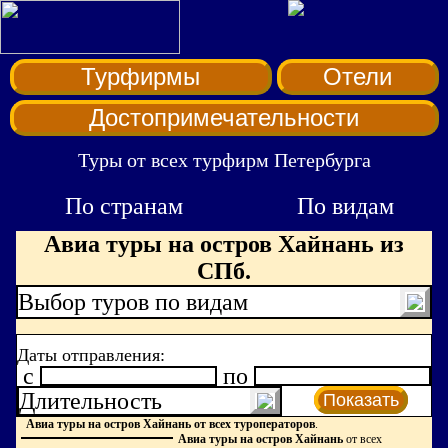
Турфирмы
Отели
Достопримечательности
Туры от всех турфирм Петербурга
По странам
По видам
Авиа туры на остров Хайнань из
СПб.
Выбор туров по видам
Даты отправления:
c
по
Длительность
Показать
Авиа туры на остров Хайнань от всех туроператоров
.
Авиа туры на остров Хайнань
от всех