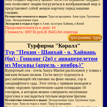
они позволяют людям погрузиться в воображаемый мир и
представляют собой живую картину перед нашими
глазами.
Путешествие относится к видам:
Туры на праздники. Авиа туры. Групповые
туры. Экскурсионные туры.
Экскурсии и отдых в туре:
в Азию, на остров Хайнань, в Китай
Продолжительность в днях: 16
Стоимость: 309736 руб.($ 3645) без переезда
Программа тура
Турфирма "Коралл"
Тур "Пекин - Шанхай - о. Хайнань
(6н) - Гонконг (2н) с авиаперелетом
из Москвы (апрель - ноябрь)"
Курортный спа - отель Sanya Marriot расположен у пляжа с
мягким белым песком. Гости могут отдохнуть в
расслабляющей обстановке на фоне океана, гор и
ландшафтного сада. Этот отель с прямым выходом к
пляжу окружен тропическим садом площадью 10
гектаров, в котором можно совершить неспешные
прогулки и насладиться теплым морским бризом.
Путешествие относится к видам:
Экскурсионные туры. Групповые туры.
Авиа туры. Туры на отдых к морю. Туры на праздники.