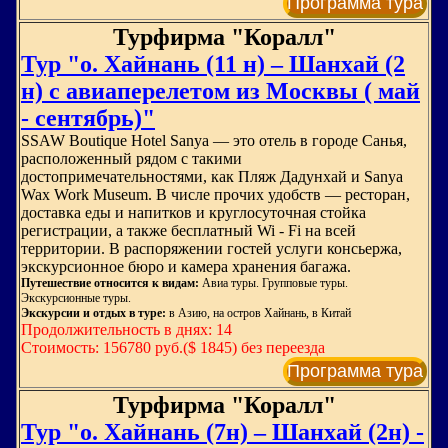
Программа тура
Турфирма "Коралл"
Тур "о. Хайнань (11 н) – Шанхай (2
н) с авиаперелетом из Москвы ( май
- сентябрь)"
SSAW Boutique Hotel Sanya — это отель в городе Санья,
расположенный рядом с такими
достопримечательностями, как Пляж Дадунхай и Sanya
Wax Work Museum. В числе прочих удобств — ресторан,
доставка еды и напитков и круглосуточная стойка
регистрации, а также бесплатный Wi - Fi на всей
территории. В распоряжении гостей услуги консьержа,
экскурсионное бюро и камера хранения багажа.
Путешествие относится к видам:
Авиа туры. Групповые туры.
Экскурсионные туры.
Экскурсии и отдых в туре:
в Азию, на остров Хайнань, в Китай
Продолжительность в днях: 14
Стоимость: 156780 руб.($ 1845) без переезда
Программа тура
Турфирма "Коралл"
Тур "о. Хайнань (7н) – Шанхай (2н) -