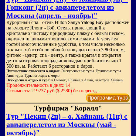
Гонконг (2н) с авиаперелетом из
Москвы (апрель - ноябрь)"
Курортный спа - отель Hilton Sanya Yalong Bay расположен
на курорте Ялонг - Бэй. Отель, прилегающий к
кристально чистому природному пляжу с белым песком,
окружен пышными тропическими садами. К услугам
гостей многочисленные удобства, в том числе несколько
открытых бассейнов общей площадью около 3 800 кв. м,
фитнес - центр, спа - центр, а также крытая и открытая
детская игровая площадкаплощадью приблизительно 1
500 кв. м. Работают 6 ресторанов и баров.
Путешествие относится к видам:
Экскурсионные туры. Групповые туры.
Авиа туры. Туры на отдых к морю.
Экскурсии и отдых в туре:
в Гонконг, в Китай, в Азию, на остров Хайнань
Продолжительность в днях: 14
Стоимость: 219237 руб.($ 2580) без переезда
Программа тура
Турфирма "Коралл"
Тур "Пекин (2н) – о. Хайнань (11н) с
авиаперелетом из Москвы (май -
октябрь)"