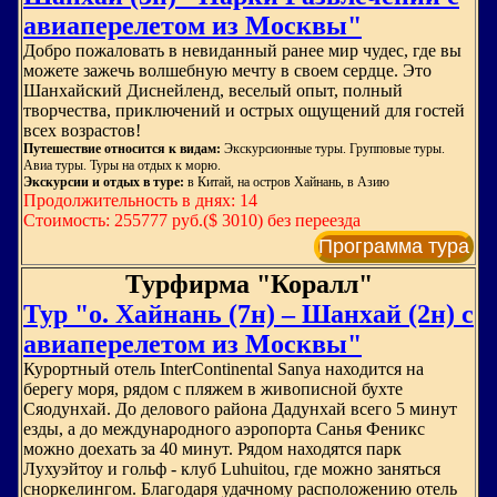
авиаперелетом из Москвы"
Добро пожаловать в невиданный ранее мир чудес, где вы
можете зажечь волшебную мечту в своем сердце. Это
Шанхайский Диснейленд, веселый опыт, полный
творчества, приключений и острых ощущений для гостей
всех возрастов!
Путешествие относится к видам:
Экскурсионные туры. Групповые туры.
Авиа туры. Туры на отдых к морю.
Экскурсии и отдых в туре:
в Китай, на остров Хайнань, в Азию
Продолжительность в днях: 14
Стоимость: 255777 руб.($ 3010) без переезда
Программа тура
Турфирма "Коралл"
Тур "о. Хайнань (7н) – Шанхай (2н) с
авиаперелетом из Москвы"
Курортный отель InterContinental Sanya находится на
берегу моря, рядом с пляжем в живописной бухте
Сяодунхай. До делового района Дадунхай всего 5 минут
езды, а до международного аэропорта Санья Феникс
можно доехать за 40 минут. Рядом находятся парк
Лухуэйтоу и гольф - клуб Luhuitou, где можно заняться
сноркелингом. Благодаря удачному расположению отель