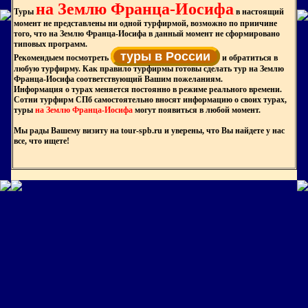
на Землю Франца-Иосифа
Туры
в настоящий
момент не представлены ни одной турфирмой, возможно по приичине
того, что на Землю Франца-Иосифа в данный момент не сформировано
типовых программ.
туры в России
Рекомендыем посмотреть
и обратиться в
любую турфирму. Как правило турфирмы готовы сделать тур на Землю
Франца-Иосифа соответствующий Вашим пожеланиям.
Информация о турах меняется постоянно в режиме реального времени.
Сотни турфирм СПб самостоятельно вносят информацию о своих турах,
туры
на Землю Франца-Иосифа
могут появиться в любой момент.
Мы рады Вашему визиту на tour-spb.ru и уверены, что Вы найдете у нас
все, что ищете!