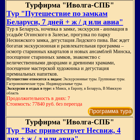
Турфирма "Иволга-СПБ"
Тур "Путешествие по замкам
Беларуси, 7 дней + ж / д или авиа"
Тур в Беларусь, ночевка в замке, экскурсия - анимация в
усадьбе Огинского в Залесье, прогулка по парку
Несвижского замка, дегустация Лидского пива. Вас ждет
богатая экскурсионная и развлекательная программа –
осмотр старинных кварталов и новых ансамблей Минска,
посещение старинных замков, знакомство с
величественными дворцами и древними храмами,
посещение мастерской художника и дегустация
премиальных напитков.
Путешествие относится к видам:
Экскурсионные туры. Групповые туры.
Гастрономические туры. Индивидуальные туры.
Экскурсии и отдых в туре:
в Минск, в Европу, в Беларусь, В Минскую
область
Продолжительность в днях: 7
Стоимость: 77840 руб. без переезда
Программа тура
Турфирма "Иволга-СПБ"
Тур "Вас приветствует Несвиж, 4
дня + ж / д или авиа"