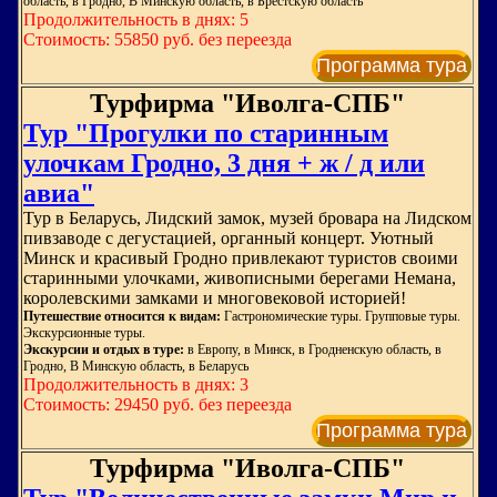
область, в Гродно, В Минскую область, в Брестскую область
Продолжительность в днях: 5
Стоимость: 55850 руб. без переезда
Программа тура
Турфирма "Иволга-СПБ"
Тур "Прогулки по старинным
улочкам Гродно, 3 дня + ж / д или
авиа"
Тур в Беларусь, Лидский замок, музей бровара на Лидском
пивзаводе с дегустацией, органный концерт. Уютный
Минск и красивый Гродно привлекают туристов своими
старинными улочками, живописными берегами Немана,
королевскими замками и многовековой историей!
Путешествие относится к видам:
Гастрономические туры. Групповые туры.
Экскурсионные туры.
Экскурсии и отдых в туре:
в Европу, в Минск, в Гродненскую область, в
Гродно, В Минскую область, в Беларусь
Продолжительность в днях: 3
Стоимость: 29450 руб. без переезда
Программа тура
Турфирма "Иволга-СПБ"