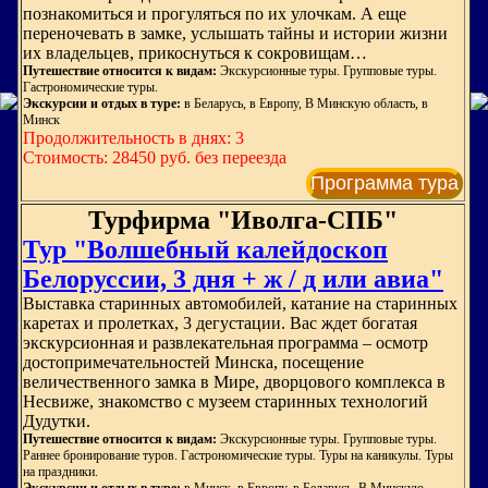
познакомиться и прогуляться по их улочкам. А еще
переночевать в замке, услышать тайны и истории жизни
их владельцев, прикоснуться к сокровищам…
Путешествие относится к видам:
Экскурсионные туры. Групповые туры.
Гастрономические туры.
Экскурсии и отдых в туре:
в Беларусь, в Европу, В Минскую область, в
Минск
Продолжительность в днях: 3
Стоимость: 28450 руб. без переезда
Программа тура
Турфирма "Иволга-СПБ"
Тур "Волшебный калейдоскоп
Белоруссии, 3 дня + ж / д или авиа"
Выставка старинных автомобилей, катание на старинных
каретах и пролетках, 3 дегустации. Вас ждет богатая
экскурсионная и развлекательная программа – осмотр
достопримечательностей Минска, посещение
величественного замка в Мире, дворцового комплекса в
Несвиже, знакомство с музеем старинных технологий
Дудутки.
Путешествие относится к видам:
Экскурсионные туры. Групповые туры.
Раннее бронирование туров. Гастрономические туры. Туры на каникулы. Туры
на праздники.