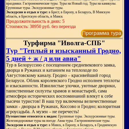
праздники. Гастрономические туры. Туры на Новый год. Туры на каникулы.
Групповые туры. Экскурсионные туры.
Экскурсии и отдых в туре:
в Брест, в Европу, в Беларусь, В Минскую
область, в Брестскую область, в Минск
Продолжительность в днях: 5
Стоимость: 38950 руб. без переезда
Программа тура
Турфирма "Иволга-СПБ"
Тур "Теплый и изысканный Гродно,
5 дней + ж / д или авиа"
Тур в Белоруссию с посещением средневекового замка,
дворца в Ружанах и катанием на теплоходе по
Августовскому каналу. Гродно – красивейший город
Беларуси. Облик королевского Гродно исполнен теплоты
и изысканности. Извилистые улочки, уютные дворики,
таинственные силуэты храмов и монастырей, сама
атмосфера исторических воспоминаний влекут к себе
тысячи туристов! В наш тур включены величественные
замки - дворцы в Ружанах, Коссово и Гродно; колоритная
агроусадьба. А музеи – не перечесть!
Путешествие относится к видам:
Групповые туры. Экскурсионные туры.
Железнодорожные туры на поезде. Авиа туры. Гастрономические туры.
Экскурсии и отдых в туре:
в Минск, в Европу, в Беларусь, в Гродненскую