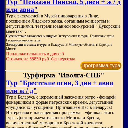
Тур "Пейзажи Пинска, 5 дней + ж / д
или авиа"
Тур с экскурсией в Музей пивоварения в Лиде,
посещением Лидского замка, органным концертом и
дегустациями, театрализованной экскурсией " Дукорский
маёнтак" .
Путешествие относится к видам:
Экскурсионные туры. Групповые туры.
Гастрономические туры.
Экскурсии и отдых в туре:
в Беларусь, В Минскую область, в Европу, в
Минск
Продолжительность в днях: 5
Стоимость: 55850 руб. без переезда
Программа тура
Турфирма "Иволга-СПБ"
Тур "Брестские огни, 3 дня + авиа
или ж / д"
Тур в Беларусь с церемонией зажжения ретро - фонарей
фонарщиком в форме петровских времен, дегустацией
«пущанских» угощений. Приглашаем Вас в Беларусь!
Интересная и насыщенная программа – «фишка» этого
тура. Достопримечательности Минска и Бреста,
величественный мемориал в Брестской крепости,
“заповедный напев” Беловежской пущи и колоритный