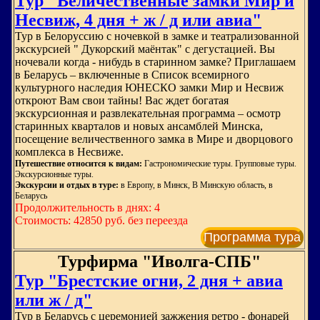
Тур "Величественные замки Мир и
Несвиж, 4 дня + ж / д или авиа"
Тур в Белоруссию с ночевкой в замке и театрализованной
экскурсией " Дукорский маёнтак" с дегустацией. Вы
ночевали когда - нибудь в старинном замке? Приглашаем
в Беларусь – включенные в Список всемирного
культурного наследия ЮНЕСКО замки Мир и Несвиж
откроют Вам свои тайны! Вас ждет богатая
экскурсионная и развлекательная программа – осмотр
старинных кварталов и новых ансамблей Минска,
посещение величественного замка в Мире и дворцового
комплекса в Несвиже.
Путешествие относится к видам:
Гастрономические туры. Групповые туры.
Экскурсионные туры.
Экскурсии и отдых в туре:
в Европу, в Минск, В Минскую область, в
Беларусь
Продолжительность в днях: 4
Стоимость: 42850 руб. без переезда
Программа тура
Турфирма "Иволга-СПБ"
Тур "Брестские огни, 2 дня + авиа
или ж / д"
Тур в Беларусь с церемонией зажжения ретро - фонарей