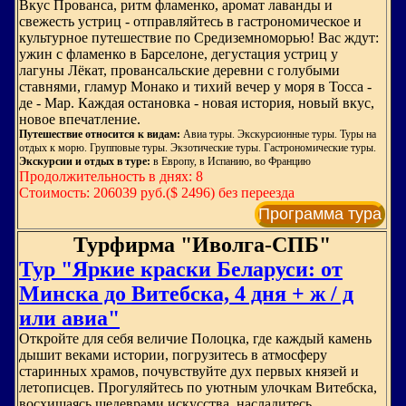
Вкус Прованса, ритм фламенко, аромат лаванды и
свежесть устриц - отправляйтесь в гастрономическое и
культурное путешествие по Средиземноморью! Вас ждут:
ужин с фламенко в Барселоне, дегустация устриц у
лагуны Лёкат, провансальские деревни с голубыми
ставнями, гламур Монако и тихий вечер у моря в Тосса -
де - Мар. Каждая остановка - новая история, новый вкус,
новое впечатление.
Путешествие относится к видам:
Авиа туры. Экскурсионные туры. Туры на
отдых к морю. Групповые туры. Экзотические туры. Гастрономические туры.
Экскурсии и отдых в туре:
в Европу, в Испанию, во Францию
Продолжительность в днях: 8
Стоимость: 206039 руб.($ 2496) без переезда
Программа тура
Турфирма "Иволга-СПБ"
Тур "Яркие краски Беларуси: от
Минска до Витебска, 4 дня + ж / д
или авиа"
Откройте для себя величие Полоцка, где каждый камень
дышит веками истории, погрузитесь в атмосферу
старинных храмов, почувствуйте дух первых князей и
летописцев. Прогуляйтесь по уютным улочкам Витебска,
восхищаясь шедеврами искусства, насладитесь