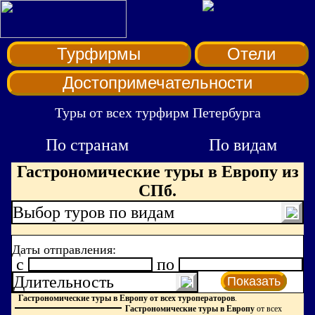
Турфирмы
Отели
Достопримечательности
Туры от всех турфирм Петербурга
По странам
По видам
Гастрономические туры в Европу из
СПб.
Выбор туров по видам
Даты отправления:
c
по
Длительность
Показать
Гастрономические туры в Европу от всех туроператоров
.
Гастрономические туры в Европу
от всех