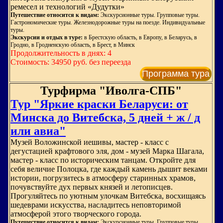
ремесел и технологий «Дудутки»
Путешествие относится к видам:
Экскурсионные туры. Групповые туры.
Гастрономические туры. Железнодорожные туры на поезде. Индивидуальные
туры.
Экскурсии и отдых в туре:
в Брестскую область, в Европу, в Беларусь, в
Гродно, в Гродненскую область, в Брест, в Минск
Продолжительность в днях: 4
Стоимость: 34950 руб. без переезда
Программа тура
Турфирма "Иволга-СПБ"
Тур "Яркие краски Беларуси: от
Минска до Витебска, 5 дней + ж / д
или авиа"
Музей Воложинской иешивы, мастер - класс с
дегустацией крафтового эля, дом - музей Марка Шагала,
мастер - класс по историческим танцам. Откройте для
себя величие Полоцка, где каждый камень дышит веками
истории, погрузитесь в атмосферу старинных храмов,
почувствуйте дух первых князей и летописцев.
Прогуляйтесь по уютным улочкам Витебска, восхищаясь
шедеврами искусства, насладитесь неповторимой
атмосферой этого творческого города.
Путешествие относится к видам:
Экскурсионные туры. Групповые туры.