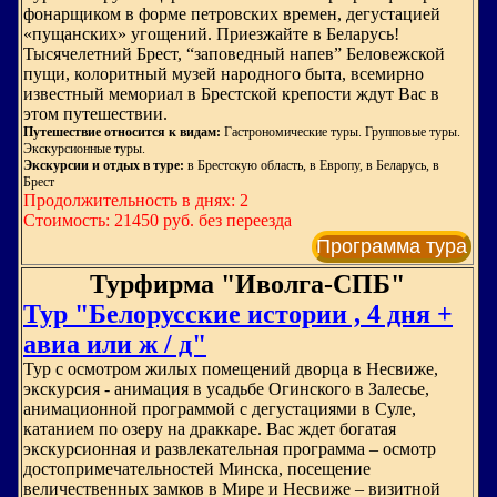
фонарщиком в форме петровских времен, дегустацией
«пущанских» угощений. Приезжайте в Беларусь!
Тысячелетний Брест, “заповедный напев” Беловежской
пущи, колоритный музей народного быта, всемирно
известный мемориал в Брестской крепости ждут Вас в
этом путешествии.
Путешествие относится к видам:
Гастрономические туры. Групповые туры.
Экскурсионные туры.
Экскурсии и отдых в туре:
в Брестскую область, в Европу, в Беларусь, в
Брест
Продолжительность в днях: 2
Стоимость: 21450 руб. без переезда
Программа тура
Турфирма "Иволга-СПБ"
Тур "Белорусские истории , 4 дня +
авиа или ж / д"
Тур с осмотром жилых помещений дворца в Несвиже,
экскурсия - анимация в усадьбе Огинского в Залесье,
анимационной программой с дегустациями в Суле,
катанием по озеру на драккаре. Вас ждет богатая
экскурсионная и развлекательная программа – осмотр
достопримечательностей Минска, посещение
величественных замков в Мире и Несвиже – визитной