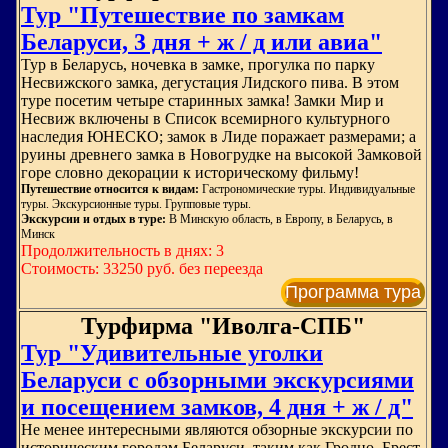
Тур "Путешествие по замкам
Беларуси, 3 дня + ж / д или авиа"
Тур в Беларусь, ночевка в замке, прогулка по парку
Несвижского замка, дегустация Лидского пива. В этом
туре посетим четыре старинных замка! Замки Мир и
Несвиж включены в Список всемирного культурного
наследия ЮНЕСКО; замок в Лиде поражает размерами; а
руины древнего замка в Новогрудке на высокой Замковой
горе словно декорации к историческому фильму!
Путешествие относится к видам:
Гастрономические туры. Индивидуальные
туры. Экскурсионные туры. Групповые туры.
Экскурсии и отдых в туре:
В Минскую область, в Европу, в Беларусь, в
Минск
Продолжительность в днях: 3
Стоимость: 33250 руб. без переезда
Программа тура
Турфирма "Иволга-СПБ"
Тур "Удивительные уголки
Беларуси с обзорными экскурсиями
и посещением замков, 4 дня + ж / д"
Не менее интересными являются обзорные экскурсии по
историческим городам Беларуси, таким как Гродно, Брест,