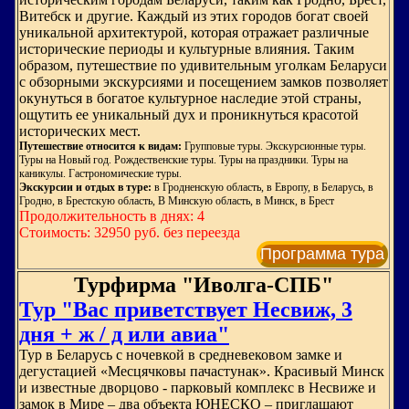
Витебск и другие. Каждый из этих городов богат своей
уникальной архитектурой, которая отражает различные
исторические периоды и культурные влияния. Таким
образом, путешествие по удивительным уголкам Беларуси
с обзорными экскурсиями и посещением замков позволяет
окунуться в богатое культурное наследие этой страны,
ощутить ее уникальный дух и проникнуться красотой
исторических мест.
Путешествие относится к видам:
Групповые туры. Экскурсионные туры.
Туры на Новый год. Рождественские туры. Туры на праздники. Туры на
каникулы. Гастрономические туры.
Экскурсии и отдых в туре:
в Гродненскую область, в Европу, в Беларусь, в
Гродно, в Брестскую область, В Минскую область, в Минск, в Брест
Продолжительность в днях: 4
Стоимость: 32950 руб. без переезда
Программа тура
Турфирма "Иволга-СПБ"
Тур "Вас приветствует Несвиж, 3
дня + ж / д или авиа"
Тур в Беларусь с ночевкой в средневековом замке и
дегустацией «Месцячковы пачастунак». Красивый Минск
и известные дворцово - парковый комплекс в Несвиже и
замок в Мире – два объекта ЮНЕСКО – приглашают