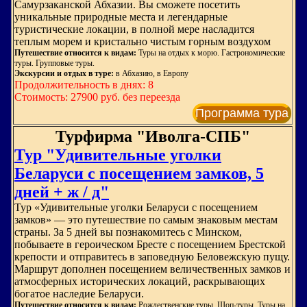
Самурзаканской Абхазии. Вы сможете посетить
уникальные природные места и легендарные
туристические локации, в полной мере насладится
теплым морем и кристально чистым горным воздухом
Путешествие относится к видам:
Туры на отдых к морю. Гастрономические
туры. Групповые туры.
Экскурсии и отдых в туре:
в Абхазию, в Европу
Продолжительность в днях: 8
Стоимость: 27900 руб. без переезда
Программа тура
Турфирма "Иволга-СПБ"
Тур "Удивительные уголки
Беларуси с посещением замков, 5
дней + ж / д"
Тур «Удивительные уголки Беларуси с посещением
замков» — это путешествие по самым знаковым местам
страны. За 5 дней вы познакомитесь с Минском,
побываете в героическом Бресте с посещением Брестской
крепости и отправитесь в заповедную Беловежскую пущу.
Маршрут дополнен посещением величественных замков и
атмосферных исторических локаций, раскрывающих
богатое наследие Беларуси.
Путешествие относится к видам:
Рождественские туры. Шоп-туры. Туры на