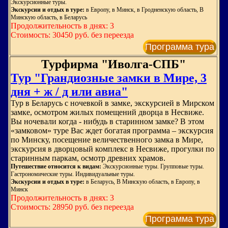
Экскурсионные туры.
Экскурсии и отдых в туре:
в Европу, в Минск, в Гродненскую область, В
Минскую область, в Беларусь
Продолжительность в днях: 3
Стоимость: 30450 руб. без переезда
Программа тура
Турфирма "Иволга-СПБ"
Тур "Грандиозные замки в Мире, 3
дня + ж / д или авиа"
Тур в Беларусь с ночевкой в замке, экскурсией в Мирском
замке, осмотром жилых помещений дворца в Несвиже.
Вы ночевали когда - нибудь в старинном замке? В этом
«замковом» туре Вас ждет богатая программа – экскурсия
по Минску, посещение величественного замка в Мире,
экскурсия в дворцовый комплекс в Несвиже, прогулки по
старинным паркам, осмотр древних храмов.
Путешествие относится к видам:
Экскурсионные туры. Групповые туры.
Гастрономические туры. Индивидуальные туры.
Экскурсии и отдых в туре:
в Беларусь, В Минскую область, в Европу, в
Минск
Продолжительность в днях: 3
Стоимость: 28950 руб. без переезда
Программа тура