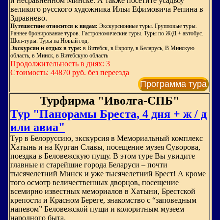
и несравненном Минске. А также посетите усадьбу
великого русского художника Ильи Ефимовича Репина в
Здравнево.
Путешествие относится к видам:
Экскурсионные туры. Групповые туры.
Раннее бронирование туров. Гастрономические туры. Туры по Ж/Д + автобус.
Шоп-туры. Туры на Новый год.
Экскурсии и отдых в туре:
в Витебск, в Европу, в Беларусь, В Минскую
область, в Минск, в Витебскую область
Продолжительность в днях: 3
Стоимость: 44870 руб. без переезда
Программа тура
Турфирма "Иволга-СПБ"
Тур "Панорамы Бреста, 4 дня + ж / д
или авиа"
Тур в Белоруссию, экскурсия в Мемориальный комплекс
Хатынь и на Курган Славы, посещение музея Суворова,
поездка в Беловежскую пущу. В этом туре Вы увидите
главные и старейшие города Беларуси – почти
тысячелетний Минск и уже тысячелетний Брест! А кроме
того осмотр величественных дворцов, посещение
всемирно известных мемориалов в Хатыни, Брестской
крепости и Красном Береге, знакомство с “заповедным
напевом” Беловежской пущи и колоритным музеем
народного быта.