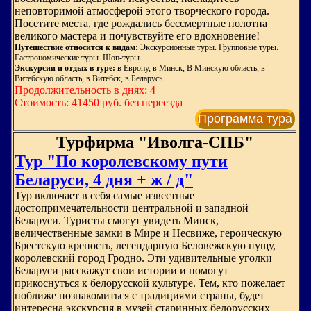
неповторимой атмосферой этого творческого города.
Посетите места, где рождались бессмертные полотна
великого мастера и почувствуйте его вдохновение!
Путешествие относится к видам:
Экскурсионные туры. Групповые туры.
Гастрономические туры. Шоп-туры.
Экскурсии и отдых в туре:
в Европу, в Минск, В Минскую область, в
Витебскую область, в Витебск, в Беларусь
Продолжительность в днях: 4
Стоимость: 41450 руб. без переезда
Программа тура
Турфирма "Иволга-СПБ"
Тур "По королевскому пути
Беларуси, 4 дня + ж / д"
Тур включает в себя самые известные
достопримечательности центральной и западной
Беларуси. Туристы смогут увидеть Минск,
величественные замки в Мире и Несвиже, героическую
Брестскую крепость, легендарную Беловежскую пущу,
королевский город Гродно. Эти удивительные уголки
Беларуси расскажут свои истории и помогут
прикоснуться к белорусской культуре. Тем, кто пожелает
поближе познакомиться с традициями страны, будет
интересна экскурсия в музей старинных белорусских