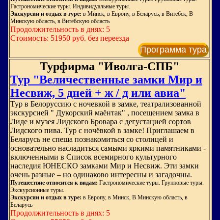
Гастрономические туры. Индивидуальные туры.
Экскурсии и отдых в туре:
в Минск, в Европу, в Беларусь, в Витебск, В
Минскую область, в Витебскую область
Продолжительность в днях: 5
Стоимость: 51950 руб. без переезда
Программа тура
Турфирма "Иволга-СПБ"
Тур "Величественные замки Мир и
Несвиж, 5 дней + ж / д или авиа"
Тур в Белоруссию с ночевкой в замке, театрализованной
экскурсией " Дукорский маёнтак" , посещением замка в
Лиде и музея Лидского Бровара с дегустацией сортов
Лидского пива. Тур с ночёвкой в замке! Приглашаем в
Беларусь не спеша познакомиться со столицей и
основательно насладиться самыми яркими памятниками -
включенными в Список всемирного культурного
наследия ЮНЕСКО замками Мир и Несвиж. Эти замки
очень разные – но одинаково интересны и загадочны.
Путешествие относится к видам:
Гастрономические туры. Групповые туры.
Экскурсионные туры.
Экскурсии и отдых в туре:
в Европу, в Минск, В Минскую область, в
Беларусь
Продолжительность в днях: 5