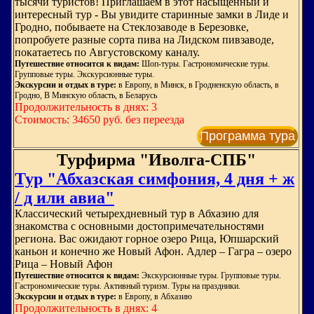
тысячи туристов! Приглашаем в этот насыщенный и
интересный тур - Вы увидите старинные замки в Лиде и
Гродно, побываете на Стеклозаводе в Березовке,
попробуете разные сорта пива на Лидском пивзаводе,
покатаетесь по Августовскому каналу.
Путешествие относится к видам:
Шоп-туры. Гастрономические туры.
Групповые туры. Экскурсионные туры.
Экскурсии и отдых в туре:
в Европу, в Минск, в Гродненскую область, в
Гродно, В Минскую область, в Беларусь
Продолжительность в днях: 3
Стоимость: 34650 руб. без переезда
Программа тура
Турфирма "Иволга-СПБ"
Тур "Абхазская симфония, 4 дня + ж
/ д или авиа"
Классический четырехдневный тур в Абхазию для
знакомства с основными достопримечательностями
региона. Вас ожидают горное озеро Рица, Юпшарский
каньон и конечно же Новый Афон. Адлер – Гагра – озеро
Рица – Новый Афон
Путешествие относится к видам:
Экскурсионные туры. Групповые туры.
Гастрономические туры. Активный туризм. Туры на праздники.
Экскурсии и отдых в туре:
в Европу, в Абхазию
Продолжительность в днях: 4