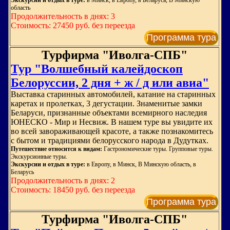
Экскурсии и отдых в туре:
в Минск, в Европу, в Беларусь, В Минскую
область
Продолжительность в днях: 3
Стоимость: 27450 руб. без переезда
Программа тура
Турфирма "Иволга-СПБ"
Тур "Волшебный калейдоскоп
Белоруссии, 2 дня + ж / д или авиа"
Выставка старинных автомобилей, катание на старинных
каретах и пролетках, 3 дегустации. Знаменитые замки
Беларуси, признанные объектами всемирного наследия
ЮНЕСКО - Мир и Несвиж. В нашем туре вы увидите их
во всей завораживающей красоте, а также познакомитесь
с бытом и традициями белорусского народа в Дудутках.
Путешествие относится к видам:
Гастрономические туры. Групповые туры.
Экскурсионные туры.
Экскурсии и отдых в туре:
в Европу, в Минск, В Минскую область, в
Беларусь
Продолжительность в днях: 2
Стоимость: 18450 руб. без переезда
Программа тура
Турфирма "Иволга-СПБ"