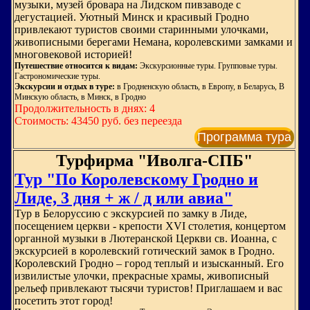
музыки, музей бровара на Лидском пивзаводе с
дегустацией. Уютный Минск и красивый Гродно
привлекают туристов своими старинными улочками,
живописными берегами Немана, королевскими замками и
многовековой историей!
Путешествие относится к видам:
Экскурсионные туры. Групповые туры.
Гастрономические туры.
Экскурсии и отдых в туре:
в Гродненскую область, в Европу, в Беларусь, В
Минскую область, в Минск, в Гродно
Продолжительность в днях: 4
Стоимость: 43450 руб. без переезда
Программа тура
Турфирма "Иволга-СПБ"
Тур "По Королевскому Гродно и
Лиде, 3 дня + ж / д или авиа"
Тур в Белоруссию с экскурсией по замку в Лиде,
посещением церкви - крепости ХVI столетия, концертом
органной музыки в Лютеранской Церкви св. Иоанна, с
экскурсией в королевский готический замок в Гродно.
Королевский Гродно – город теплый и изысканный. Его
извилистые улочки, прекрасные храмы, живописный
рельеф привлекают тысячи туристов! Приглашаем и вас
посетить этот город!