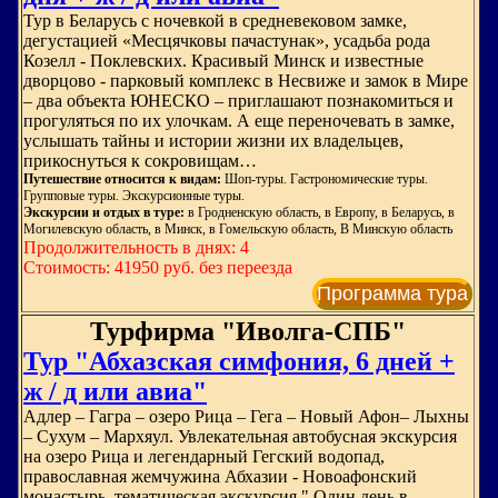
Тур в Беларусь с ночевкой в средневековом замке,
дегустацией «Месцячковы пачастунак», усадьба рода
Козелл - Поклевских. Красивый Минск и известные
дворцово - парковый комплекс в Несвиже и замок в Мире
– два объекта ЮНЕСКО – приглашают познакомиться и
прогуляться по их улочкам. А еще переночевать в замке,
услышать тайны и истории жизни их владельцев,
прикоснуться к сокровищам…
Путешествие относится к видам:
Шоп-туры. Гастрономические туры.
Групповые туры. Экскурсионные туры.
Экскурсии и отдых в туре:
в Гродненскую область, в Европу, в Беларусь, в
Могилевскую область, в Минск, в Гомельскую область, В Минскую область
Продолжительность в днях: 4
Стоимость: 41950 руб. без переезда
Программа тура
Турфирма "Иволга-СПБ"
Тур "Абхазская симфония, 6 дней +
ж / д или авиа"
Адлер – Гагра – озеро Рица – Гега – Новый Афон– Лыхны
– Сухум – Мархяул. Увлекательная автобусная экскурсия
на озеро Рица и легендарный Гегский водопад,
православная жемчужина Абхазии - Новоафонский
монастырь, тематическая экскурсия " Один день в