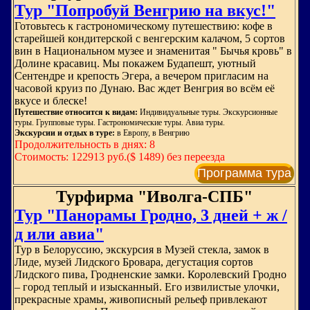
Тур "Попробуй Венгрию на вкус!"
Готовьтесь к гастрономическому путешествию: кофе в
старейшей кондитерской с венгерским калачом, 5 сортов
вин в Национальном музее и знаменитая " Бычья кровь" в
Долине красавиц. Мы покажем Будапешт, уютный
Сентендре и крепость Эгера, а вечером пригласим на
часовой круиз по Дунаю. Вас ждет Венгрия во всём её
вкусе и блеске!
Путешествие относится к видам:
Индивидуальные туры. Экскурсионные
туры. Групповые туры. Гастрономические туры. Авиа туры.
Экскурсии и отдых в туре:
в Европу, в Венгрию
Продолжительность в днях: 8
Стоимость: 122913 руб.($ 1489) без переезда
Программа тура
Турфирма "Иволга-СПБ"
Тур "Панорамы Гродно, 3 дней + ж /
д или авиа"
Тур в Белоруссию, экскурсия в Музей стекла, замок в
Лиде, музей Лидского Бровара, дегустация сортов
Лидского пива, Гродненские замки. Королевский Гродно
– город теплый и изысканный. Его извилистые улочки,
прекрасные храмы, живописный рельеф привлекают