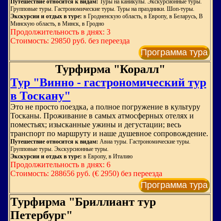
Путешествие относится к видам:
Туры на каникулы. Экскурсионные туры.
Групповые туры. Гастрономические туры. Туры на праздники. Шоп-туры.
Экскурсии и отдых в туре:
в Гродненскую область, в Европу, в Беларусь, В
Минскую область, в Минск, в Гродно
Продолжительность в днях: 3
Стоимость: 29850 руб. без переезда
Программа тура
Турфирма "Коралл"
Тур "Винно - гастрономический тур
в Тоскану"
Это не просто поездка, а полное погружение в культуру
Тосканы. Проживание в самых атмосферных отелях и
поместьях; изысканные ужины и дегустации; весь
транспорт по маршруту и наше душевное сопровождение.
Путешествие относится к видам:
Авиа туры. Гастрономические туры.
Групповые туры. Экскурсионные туры.
Экскурсии и отдых в туре:
в Европу, в Италию
Продолжительность в днях: 6
Стоимость: 288656 руб. (€ 2950) без переезда
Программа тура
Турфирма "Бриллиант тур
Петербург"