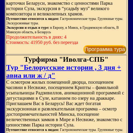
карточки Беларуси, знакомство с ценностями Парка
истории Сула, экскурсия в “усадьбу муз” великого
композитора и великолепных храмов.
Путешествие относится к видам:
Гастрономические туры. Групповые туры.
Экскурсионные туры.
Экскурсии и отдых в туре:
в Европу, в Минск, в Гродненскую область, В
Минскую область, в Беларусь
Продолжительность в днях: 4
Стоимость: 41950 руб. без переезда
Программа тура
Турфирма "Иволга-СПБ"
Тур "Белорусские истории , 3 дня +
авиа или ж / д"
С осмотром жилых помещений дворца, посещением
часовни в Несвиже, посещением Крипты – фамильной
усыпальницы Радзивиллов, анимационной программой с
дегустациями в Суле, катанием по озеру на драккаре.
Приглашаем Вас в Беларусь! Вас ждет богатая
экскурсионная и развлекательная программа – осмотр
достопримечательностей Минска, посещение
величественных замков в Мире и Несвиже, знакомство с
ценностями Парка истории Сула.
Путешествие относится к видам:
Гастрономические туры. Групповые туры.