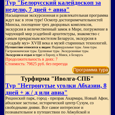
Тур "Белорусский калейдоскоп за
неделю, 7 дней + авиа"
Насыщенная экскурсионная и развлекательная программа
ждут вас в этом туре! Осмотр достопримечательностей
Минска, посещение трех дворцовых комплексов,
экскурсия в величественный замок в Мире, погружение в
чарующий мир усадебной архитектуры, знакомство с
самым прекрасным костелом Беларуси, экскурсия в
«усадьбу муз» XVIII века и музей старинных технологий.
Путешествие относится к видам:
Индивидуальные туры. Авиа туры.
Гастрономические туры. Групповые туры. Экскурсионные туры.
Экскурсии и отдых в туре:
в Европу, в Минск, в Беларусь
Продолжительность в днях: 7
Стоимость: 79825 руб. без переезда
Программа тура
Турфирма "Иволга-СПБ"
Тур "Нетронутые уголки Абхазии, 8
дней + ж / д или авиа"
Рицинский парк, город - призрак Акармара, Новый Афон,
абхазское застолье, исторический центр Сухум, со
свободными днями. Все самое интересное и
познавательное в путешествии по Абжуйской и