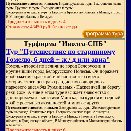
Путешествие относится к видам:
Индивидуальные туры. Гастрономические
туры. Групповые туры. Экскурсионные туры.
Экскурсии и отдых в туре:
в Европу, в Брестскую область, в Минск, в Брест,
В Минскую область, в Беларусь
Продолжительность в днях: 4
Стоимость: 43450 руб. без переезда
Программа тура
Турфирма "Иволга-СПБ"
Тур "Путешествие по старинному
Гомелю, 6 дней + ж / д или авиа"
Гомель - второй по величине город Белоруссии и
крупнейший город Белорусского Полесья. Он поражает
воображение красотой и целостностью своего
исторического центра - грандиозного дворцово -
паркового ансамбля Румянцевых - Паскевичей на берегу
реки Сож. А еще в этом туре вас ждет знакомство с
достопримечательностями Минска, экскурсия в озерный
край с россыпью активностей и многое другое.
Путешествие относится к видам:
Экскурсионные туры. Железнодорожные
туры на поезде. Групповые туры. Гастрономические туры. Авиа туры.
Экскурсии и отдых в туре:
в Европу, в Минск, в Гомель, в Гомельскую
область, в Гродненскую область, В Минскую область, в Могилевскую область,
в Беларусь
Продолжительность в днях: 6