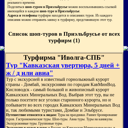
реального времени.
Поделиться
шоп-туром в Приэльбрусье
можно воспльзовавшись ссылкой
имеющейся в каждом
шоп-туре в Приэльбрусье
.
Адреса и телефоны
турфирм находятся в описаниях туров. Из каждого
описания можно отправить заявку в турфирму, представившую этот тур.
Список шоп-туров в Приэльбрусье от всех
турфирм (1)
Турфирма "Иволга-СПБ"
Тур "Кавказская увертюра, 5 дней +
ж / д или авиа"
Тур с экскурсией в известный горнолыжный курорт
страны - Домбай, экскурсиями по городам КавМинВод.
Кисловодск - самый большой и живописный курорт
Кавказских Минеральных Вод. Выбрав этот тур, вы не
только посетите все уголки старинного курорта, но и
побываете во всех городах Кавказских Минеральных Вод
и, так любимыми туристами, Домбае и Эльбрусе.
Путешествие относится к видам:
Туры на праздники. Раннее бронирование
туров. Гастрономические туры. Шоп-туры. Авиа туры. Туры на каникулы.
Экскурсионные туры. Групповые туры.
Экскурсии и отдых в туре:
в России, на Кавказские Минеральные воды, в