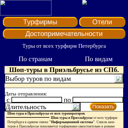
Турфирмы
Отели
Достопримечательности
Туры от всех турфирм Петербурга
По странам
По видам
Шоп-туры в Приэльбрусье из СПб.
Выбор туров по видам
Даты отправления:
c
по
Длительность
Показать
Шоп-туры в Приэльбрусье от всех туроператоров
.
Шоп-туры в Приэльбрусье
от всех турфирм
Петербурга в едином списке
"Информационной системы"
. Список шоп-
туров в Приэльбрусье пополняется турфирмами самостоятельно в режиме