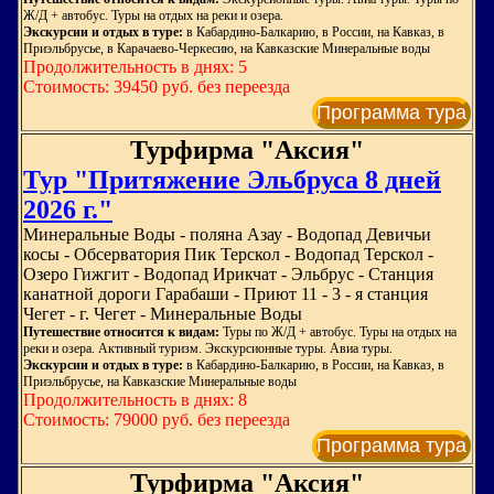
Ж/Д + автобус. Туры на отдых на реки и озера.
Экскурсии и отдых в туре:
в Кабардино-Балкарию, в России, на Кавказ, в
Приэльбрусье, в Карачаево-Черкесию, на Кавказские Минеральные воды
Продолжительность в днях: 5
Стоимость: 39450 руб. без переезда
Программа тура
Турфирма "Аксия"
Тур "Притяжение Эльбруса 8 дней
2026 г."
Минеральные Воды - поляна Азау - Водопад Девичьи
косы - Обсерватория Пик Терскол - Водопад Терскол -
Озеро Гижгит - Водопад Ирикчат - Эльбрус - Станция
канатной дороги Гарабаши - Приют 11 - 3 - я станция
Чегет - г. Чегет - Минеральные Воды
Путешествие относится к видам:
Туры по Ж/Д + автобус. Туры на отдых на
реки и озера. Активный туризм. Экскурсионные туры. Авиа туры.
Экскурсии и отдых в туре:
в Кабардино-Балкарию, в России, на Кавказ, в
Приэльбрусье, на Кавказские Минеральные воды
Продолжительность в днях: 8
Стоимость: 79000 руб. без переезда
Программа тура
Турфирма "Аксия"