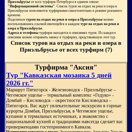
Приэльбрусье
от всех турфирм Петербурга в едином списке
"Информационной системы"
. Список туров на отдых на реки и озера в
Приэльбрусье пополняется турфирмами самостоятельно в режиме реального
времени.
Поделиться
туром на отдых на реки и озера в Приэльбрусье
можно
воспльзовавшись ссылкой имеющейся в каждом
туре на отдых на реки и
озера в Приэльбрусье
.
Адреса и телефоны
турфирм находятся в описаниях туров. Из каждого
описания можно отправить заявку в турфирму, представившую этот тур.
Список туров на отдых на реки и озера в
Приэльбрусье от всех турфирм (7)
Турфирма "Аксия"
Тур "Кавказская мозаика 5 дней
2026 гг."
Маршрут Пятигорск - Железноводск - Приэльбрусье –
Чегемское ущелье – термальный комплекс «Гедуко» -
Домбай – Кисловодск – окрестности Кисловодска –
Пятигорск. Вас ждут увлекательные экскурсии в горные
курорты Домбая, Приэльбрусья, в Чегемское ущелье,
купание в термальных источниках, а знакомство с
национальной кухней и традициями навсегда сделает вас
приверженцами гостеприимного Кавказа.
Путешествие относится к видам:
Экскурсионные туры. Авиа туры. Туры по