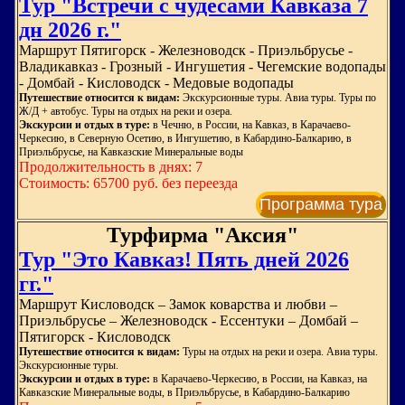
Тур "Встречи с чудесами Кавказа 7
дн 2026 г."
Маршрут Пятигорск - Железноводск - Приэльбрусье -
Владикавказ - Грозный - Ингушетия - Чегемские водопады
- Домбай - Кисловодск - Медовые водопады
Путешествие относится к видам:
Экскурсионные туры. Авиа туры. Туры по
Ж/Д + автобус. Туры на отдых на реки и озера.
Экскурсии и отдых в туре:
в Чечню, в России, на Кавказ, в Карачаево-
Черкесию, в Северную Осетию, в Ингушетию, в Кабардино-Балкарию, в
Приэльбрусье, на Кавказские Минеральные воды
Продолжительность в днях: 7
Стоимость: 65700 руб. без переезда
Программа тура
Турфирма "Аксия"
Тур "Это Кавказ! Пять дней 2026
гг."
Маршрут Кисловодск – Замок коварства и любви –
Приэльбрусье – Железноводск - Ессентуки – Домбай –
Пятигорск - Кисловодск
Путешествие относится к видам:
Туры на отдых на реки и озера. Авиа туры.
Экскурсионные туры.
Экскурсии и отдых в туре:
в Карачаево-Черкесию, в России, на Кавказ, на
Кавказские Минеральные воды, в Приэльбрусье, в Кабардино-Балкарию