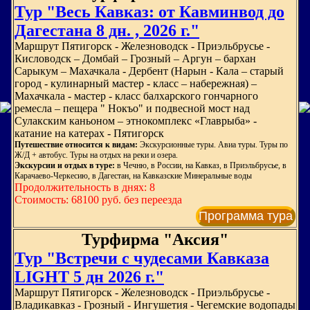
Тур "Весь Кавказ: от Кавминвод до
Дагестана 8 дн. , 2026 г."
Маршрут Пятигорск - Железноводск - Приэльбрусье -
Кисловодск – Домбай – Грозный – Аргун – бархан
Сарыкум – Махачкала - Дербент (Нарын - Кала – старый
город - кулинарный мастер - класс – набережная) –
Махачкала - мастер - класс балхарского гончарного
ремесла – пещера " Нокъо" и подвесной мост над
Сулакским каньоном – этнокомплекс «Главрыба» -
катание на катерах - Пятигорск
Путешествие относится к видам:
Экскурсионные туры. Авиа туры. Туры по
Ж/Д + автобус. Туры на отдых на реки и озера.
Экскурсии и отдых в туре:
в Чечню, в России, на Кавказ, в Приэльбрусье, в
Карачаево-Черкесию, в Дагестан, на Кавказские Минеральные воды
Продолжительность в днях: 8
Стоимость: 68100 руб. без переезда
Программа тура
Турфирма "Аксия"
Тур "Встречи с чудесами Кавказа
LIGHT 5 дн 2026 г."
Маршрут Пятигорск - Железноводск - Приэльбрусье -
Владикавказ - Грозный - Ингушетия - Чегемские водопады