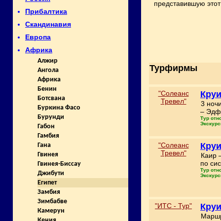
представившую этот 
Прибалтика
Скандинавия
Европа
Африка
Алжир
Турфирмы
Ангола
Африка
Бенин
"Солеанс
Круи
Ботсвана
Тревел"
3 ноч
Буркина Фасо
– Эдф
Бурунди
Тур отн
Экскурс
Габон
Гамбия
"Солеанс
Круи
Гана
Тревел"
Гвинея
Каир 
по сис
Гвинея-Биссау
Тур отн
Джибути
Экскурс
Египет
Замбия
Зимбабве
"ИТС - Тур"
Круи
Камерун
Маршр
Кения