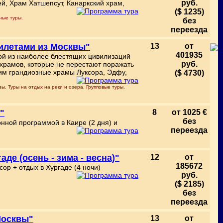
руб.
й, Храм Хатшепсут, Канаркский храм,
($ 1235)
ные туры.
без
переезда
билетами из Москвы"
13
от
401935
ной из наиболее блестящих цивилизаций
руб.
 храмов, которые не перестают поражать
им грандиозные храмы Луксора, Эдфу,
($ 4730)
ы. Туры на отдых на реки и озера. Групповые туры.
7"
8
от 1025 €
без
нной программой в Каире (2 дня) и
переезда
де (осень - зима - весна)"
12
от
185672
ор + отдых в Хургаде (4 ночи)
руб.
($ 2185)
без
переезда
Москвы"
13
от