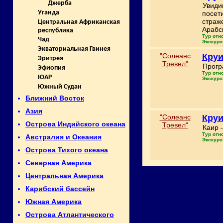
Джерба
Увиди
Уганда
посет
страж
Центральная Африканская
Арабс
республика
Тур отн
Чад
Экскурс
Экваториальная Гвинея
"Солеанс
Круи
Эритрея
Тревел"
Прогр
Эфиопия
Тур отн
ЮАР
Экскурс
Южный Судан
Ближний Восток
Азия
"Солеанс
Круи
Острова Индийского океана
Тревел"
Каир 
Тур отн
Австралия и Океания
Экскурс
Острова Тихого океана
Северная Америка
Центральная Америка
Карибский бассейн
Южная Америка
Острова Атлантического