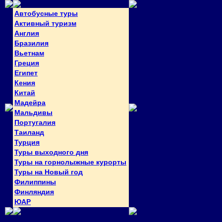
Автобусные туры
Активный туризм
Англия
Бразилия
Вьетнам
Греция
Египет
Кения
Китай
Мадейра
Мальдивы
Португалия
Таиланд
Турция
Туры выходного дня
Туры на горнолыжные курорты
Туры на Новый год
Филиппины
Финляндия
ЮАР