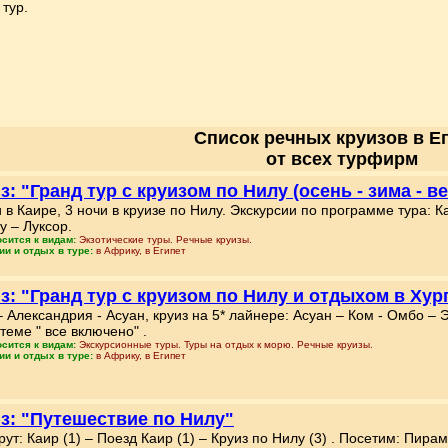
тур.
Список речных круизов в Е
от всех турфирм
з: "Гранд тур с круизом по Нилу (осень - зима - в
и в Каире, 3 ночи в круизе по Нилу. Экскурсии по программе тура: 
у – Луксор.
осится к видам:
Экзотические туры. Речные круизы.
ии и отдых в туре:
в Африку, в Египет
з: "Гранд тур с круизом по Нилу и отдыхом в Хург
– Александрия - Асуан, круиз на 5* лайнере: Асуан – Ком - Омбо – 
теме " все включено" .
осится к видам:
Экскурсионные туры. Туры на отдых к морю. Речные круизы.
ии и отдых в туре:
в Африку, в Египет
з: "Путешествие по Нилу"
ут: Каир (1) – Поезд Каир (1) – Круиз по Нилу (3) . Посетим: Пира