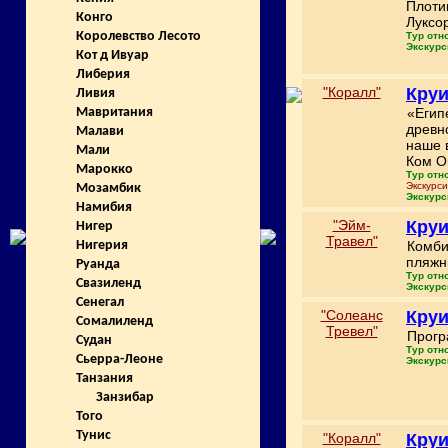
Плоти
Конго
Луксо
Королевство Лесото
Тур отн
Экскурс
Кот д Ивуар
Либерия
"Коралл"
Круи
Ливия
«Егип
Мавритания
древн
Малави
наше 
Мали
Ком О
Марокко
Тур отн
Экскурс
Мозамбик
Экскурс
Намибия
"Эйм-
Круи
Нигер
Травел"
Комби
Нигерия
пляжн
Руанда
Тур отн
Свазиленд
Экскурс
Сенегал
"Солеанс
Круи
Сомалиленд
Тревел"
Прогр
Судан
Тур отн
Сьерра-Леоне
Экскурс
Танзания
Занзибар
Того
Тунис
"Коралл"
Круи