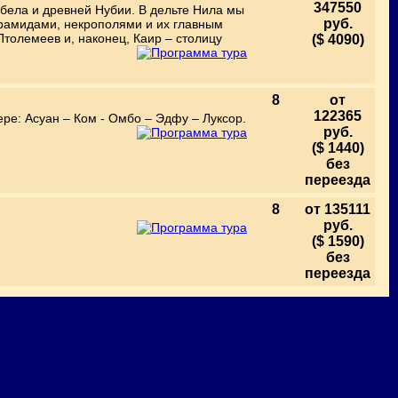
347550
мбела и древней Нубии. В дельте Нила мы
руб.
ирамидами, некрополями и их главным
толемеев и, наконец, Каир – столицу
($ 4090)
8
от
122365
ере: Асуан – Ком - Омбо – Эдфу – Луксор.
руб.
($ 1440)
без
переезда
8
от 135111
руб.
($ 1590)
без
переезда