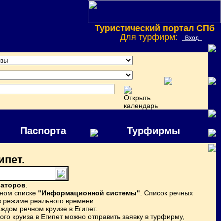
Туристический портал СПб
Для турфирм:
Вход
Паспорта
Турфирмы
ипет.
раторов
.
ином списке
"Информационной системы"
. Список речных
в режиме реального времени.
дом речном круизе в Египет.
го круиза в Египет можно отправить заявку в турфирму,