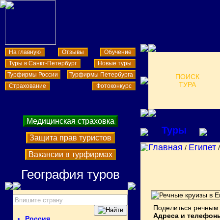
На главную
Отзывы
Обучение
Туры в Санкт-Петербург
Новые туры
Турфирмы России
Турфирмы Петербурга
ПОИСК
ТУРА
Страхование
Фотоконкурс
Медицинская страховка
Туры
Защита прав туристов
Главная
Египет
/
Вакансии в турфирмах
География туров
Поделиться речным 
Адреса и телефон
Россия