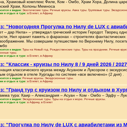
на, Храмовый комплекс Филе, Ком - Омбо, Храм Хора, Долина царе
рский Храм, Колоны Мемноса
осится к видам:
Экзотические туры. Речные круизы. Авиа туры. Групповые туры. Экскурсион
ии и отдых в туре:
в Египет, в Африку
з: "Новогодняя Прогулка по Нилу de LUX с авиа
ет – дар Нила» – утверждал греческий историк Геродот. Творец од
ости, Нил хранит память о фараонах – строителях фантастических
воображение. Мы совершим путешествие по Верхнему Нилу, посет
мбо
осится к видам:
Туры на Новый год. Рождественские туры. Туры на праздники. Речные круиз
ионные туры.
ии и отдых в туре:
в Египет, в Африку
з: "Классик - круизы по Нилу 8 / 9 дней 2026 / 202
нация классического круиза между Асуаном и Луксором с экскурсио
ым отдыхом в отеле Хургады по системе «все включено» (2 дня) .
осится к видам:
Речные круизы. Экскурсионные туры.
ии и отдых в туре:
в Египет, в Африку
з: "Гранд тур с круизом по Нилу и отдыхом в Хурга
амма тура: Каир – Александрия – Асуан – Ком - Омбо – Эдфу – Лукс
осится к видам:
Экскурсионные туры. Туры на отдых к морю. Речные круизы.
ии и отдых в туре:
в Африку, в Египет
з: "Прогулка по Нилу de LUX с авиабилетами из 