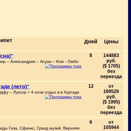
гипет
Дней
Цены
есна)"
8
144883
руб.
Каир – Александрия – Асуан – Ком - Омбо
($ 1705)
без
переезда
аде (лето)"
12
от
169526
Эдфу – Луксор + 4 ночи отдых в в Хургаде
руб.
($ 1995)
без
переезда
6
от
105944
миды Гиза, Сфинкс, Гранд музей, Верхняя