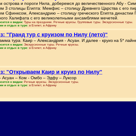
м острова и пороги Нила, доберемся до величественного Абу - Си
им 3 столицы Египта: Мемфис – столицу Древнего Царства с его п
ем Сфинксом, Александрию – столицу греческого Египта династии П
кого Халифата с его великолепными ансамблями мечетей.
осится к видам:
Туры на праздники. Речные круизы. Групповые туры. Экскурсионные туры.
ии и отдых в туре:
в Египет, в Африку
з: "Гранд тур с круизом по Нилу (лето)"
амма тура: Каир – Александрия - Асуан. И далее - круиз на 5* лайн
осится к видам:
Экскурсионные туры. Речные круизы.
ии и отдых в туре:
в Египет, в Африку
з: "Открываем Каир и круиз по Нилу"
– Асуан – Ком - Омбо – Эдфу – Луксор
осится к видам:
Речные круизы. Экскурсионные туры.
ии и отдых в туре:
в Египет, в Африку