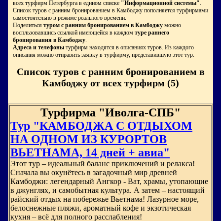
всех турфирм Петербурга в едином списке
"Информационной системы"
.
Список туров с ранним бронированием в Камбоджу пополняется турфирмами
самостоятельно в режиме реального времени.
Поделиться
туром с ранним бронированием в Камбоджу
можно
воспльзовавшись ссылкой имеющейся в каждом
туре раннего
бронирования в Камбоджу
.
Адреса и телефоны
турфирм находятся в описаниях туров. Из каждого
описания можно отправить заявку в турфирму, представившую этот тур.
Список туров с ранним бронированием в
Камбоджу от всех турфирм (5)
Турфирма "Иволга-СПБ"
Тур "КАМБОДЖА С ОТДЫХОМ
НА ОДНОМ ИЗ КУРОРТОВ
ВЬЕТНАМА, 14 дней + авиа"
Этот тур – идеальный баланс приключений и релакса!
Сначала вы окунётесь в загадочный мир древней
Камбоджи: легендарный Ангкор - Ват, храмы, утопающие
в джунглях, и самобытная культура. А затем – настоящий
райский отдых на побережье Вьетнама! Лазурное море,
белоснежные пляжи, ароматный кофе и экзотическая
кухня – всё для полного расслабления!