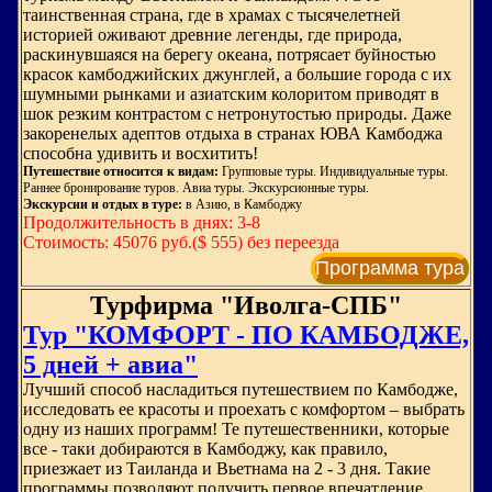
таинственная страна, где в храмах с тысячелетней
историей оживают древние легенды, где природа,
раскинувшаяся на берегу океана, потрясает буйностью
красок камбоджийских джунглей, а большие города с их
шумными рынками и азиатским колоритом приводят в
шок резким контрастом с нетронутостью природы. Даже
закоренелых адептов отдыха в странах ЮВА Камбоджа
способна удивить и восхитить!
Путешествие относится к видам:
Групповые туры. Индивидуальные туры.
Раннее бронирование туров. Авиа туры. Экскурсионные туры.
Экскурсии и отдых в туре:
в Азию, в Камбоджу
Продолжительность в днях: 3-8
Стоимость: 45076 руб.($ 555) без переезда
Программа тура
Турфирма "Иволга-СПБ"
Тур "КОМФОРТ - ПО КАМБОДЖЕ,
5 дней + авиа"
Лучший способ насладиться путешествием по Камбодже,
исследовать ее красоты и проехать с комфортом – выбрать
одну из наших программ! Те путешественники, которые
все - таки добираются в Камбоджу, как правило,
приезжает из Таиланда и Вьетнама на 2 - 3 дня. Такие
программы позволяют получить первое впечатление,