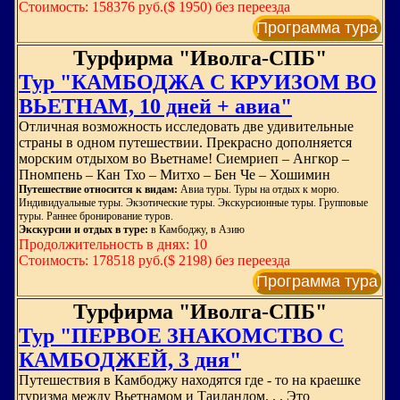
Стоимость: 158376 руб.($ 1950) без переезда
Программа тура
Турфирма "Иволга-СПБ"
Тур "КАМБОДЖА С КРУИЗОМ ВО
ВЬЕТНАМ, 10 дней + авиа"
Отличная возможность исследовать две удивительные
страны в одном путешествии. Прекрасно дополняется
морским отдыхом во Вьетнаме! Сиемриеп – Ангкор –
Пномпень – Кан Тхо – Митхо – Бен Че – Хошимин
Путешествие относится к видам:
Авиа туры. Туры на отдых к морю.
Индивидуальные туры. Экзотические туры. Экскурсионные туры. Групповые
туры. Раннее бронирование туров.
Экскурсии и отдых в туре:
в Камбоджу, в Азию
Продолжительность в днях: 10
Стоимость: 178518 руб.($ 2198) без переезда
Программа тура
Турфирма "Иволга-СПБ"
Тур "ПЕРВОЕ ЗНАКОМСТВО С
КАМБОДЖЕЙ, 3 дня"
Путешествия в Камбоджу находятся где - то на краешке
туризма между Вьетнамом и Таиландом. . . Это