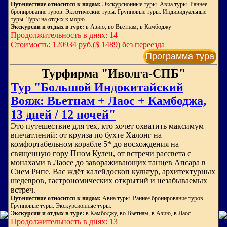
Путешествие относится к видам:
Экскурсионные туры. Авиа туры. Раннее
бронирование туров. Экзотические туры. Групповые туры. Индивидуальные
туры. Туры на отдых к морю.
Экскурсии и отдых в туре:
в Азию, во Вьетнам, в Камбоджу
Продолжительность в днях: 14
Стоимость: 120934 руб.($ 1489) без переезда
Программа тура
Турфирма "Иволга-СПБ"
Тур "Большой Индокитайский
Вояж: Вьетнам + Лаос + Камбоджа,
13 дней / 12 ночей"
Это путешествие для тех, кто хочет охватить максимум
впечатлений: от круиза по бухте Халонг на
комфортабельном корабле 5* до восхождения на
священную гору Пном Кулен, от встречи рассвета с
монахами в Лаосе до завораживающих танцев Апсара в
Сием Рипе. Вас ждёт калейдоскоп культур, архитектурных
шедевров, гастрономических открытий и незабываемых
встреч.
Путешествие относится к видам:
Авиа туры. Раннее бронирование туров.
Групповые туры. Экскурсионные туры.
Экскурсии и отдых в туре:
в Камбоджу, во Вьетнам, в Азию, в Лаос
Продолжительность в днях: 13