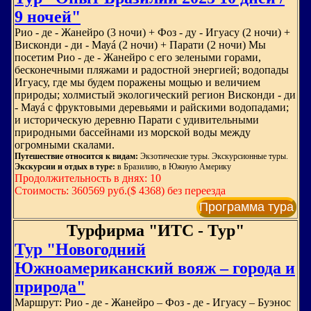
9 ночей"
Рио - де - Жанейро (3 ночи) + Фоз - ду - Игуасу (2 ночи) +
Висконди - ди - Мауá (2 ночи) + Парати (2 ночи) Мы
посетим Рио - де - Жанейро с его зелеными горами,
бесконечными пляжами и радостной энергией; водопады
Игуасу, где мы будем поражены мощью и величием
природы; холмистый экологический регион Висконди - ди
- Мауá с фруктовыми деревьями и райскими водопадами;
и историческую деревню Парати с удивительными
природными бассейнами из морской воды между
огромными скалами.
Путешествие относится к видам:
Экзотические туры. Экскурсионные туры.
Экскурсии и отдых в туре:
в Бразилию, в Южную Америку
Продолжительность в днях: 10
Стоимость: 360569 руб.($ 4368) без переезда
Программа тура
Турфирма "ИТС - Тур"
Тур "Новогодний
Южноамериканский вояж – города и
природа"
Маршрут: Рио - де - Жанейро – Фоз - де - Игуасу – Буэнос