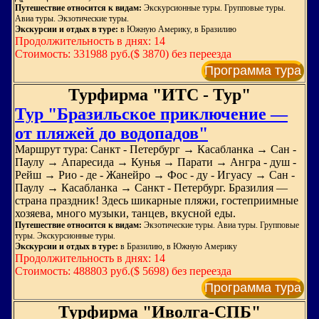
Путешествие относится к видам:
Экскурсионные туры. Групповые туры.
Авиа туры. Экзотические туры.
Экскурсии и отдых в туре:
в Южную Америку, в Бразилию
Продолжительность в днях: 14
Стоимость: 331988 руб.($ 3870) без переезда
Программа тура
Турфирма "ИТС - Тур"
Тур "Бразильское приключение —
от пляжей до водопадов"
Маршрут тура: Санкт - Петербург → Касабланка → Сан -
Паулу → Апаресида → Кунья → Парати → Ангра - душ -
Рейш → Рио - де - Жанейро → Фос - ду - Игуасу → Сан -
Паулу → Касабланка → Санкт - Петербург. Бразилия —
страна праздник! Здесь шикарные пляжи, гостеприимные
хозяева, много музыки, танцев, вкусной еды.
Путешествие относится к видам:
Экзотические туры. Авиа туры. Групповые
туры. Экскурсионные туры.
Экскурсии и отдых в туре:
в Бразилию, в Южную Америку
Продолжительность в днях: 14
Стоимость: 488803 руб.($ 5698) без переезда
Программа тура
Турфирма "Иволга-СПБ"