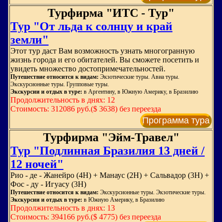
Турфирма "ИТС - Тур"
Тур "От льда к солнцу и край
земли"
Этот тур даст Вам возможность узнать многогранную
жизнь города и его обитателей. Вы сможете посетить и
увидеть множество достопримечательностей.
Путешествие относится к видам:
Экзотические туры. Авиа туры.
Экскурсионные туры. Групповые туры.
Экскурсии и отдых в туре:
в Аргентину, в Южную Америку, в Бразилию
Продолжительность в днях: 12
Стоимость: 312086 руб.($ 3638) без переезда
Программа тура
Турфирма "Эйм-Травел"
Тур "Подлинная Бразилия 13 дней /
12 ночей"
Рио - де - Жанейро (4Н) + Манаус (2Н) + Сальвадор (3Н) +
Фос - ду - Игуасу (3Н)
Путешествие относится к видам:
Экскурсионные туры. Экзотические туры.
Экскурсии и отдых в туре:
в Южную Америку, в Бразилию
Продолжительность в днях: 13
Стоимость: 394166 руб.($ 4775) без переезда