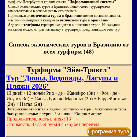
турфирм Петербурга в едином списке
"Информационной системы"
.
Список экзотических туров в Бразилию пополняется турфирмами
самостоятельно в режиме реального времени.
Поделиться
экзотическим туром в Бразилию
можно воспльзовавшись
ссылкой имеющейся в каждом
экзотическом туре в Бразилию
.
Адреса и телефоны
турфирм находятся в описаниях туров. Из каждого
описания можно отправить заявку в турфирму, представившую этот тур.
Список экзотических туров в Бразилию от
всех турфирм (48)
Турфирма "Эйм-Травел"
Тур "Дюны, Водопады, Лагуны и
Пляжи 2026"
13 дней / 12 ночей Рио - де - Жанейро (3н) + Фоз - де -
Игуасу 3н) + Сан - Луис до Мараньо (2н) + Баррейриньяс
(2н) + Натал (2н)
Путешествие относится к видам:
Экзотические туры. Экскурсионные туры.
Экскурсии и отдых в туре:
в Бразилию, в Южную Америку
Продолжительность в днях: 13
Стоимость: 377739 руб.($ 4576) без переезда
Программа тура