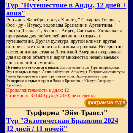
Тур "Путешествие в Анды, 12 дней +
авиа"
Рио - де - Жанейро, статуя Христа, " Сахарная Голова" ,
Фос - ду - Игуасу, водопады Бразилии и Аргентины, "
Глотка Дьявола" , Буэнос - Айрес, Сантьяго. Уникальная
программа для любителей активного отдыха и
путешествий. Другая культура, другой климат, другая
история - все становится близким и родным. Невероятно
гостеприимные страны Латинской Америки открывают
для вас свои объятия и дарят множество незабываемых
впечатлений и эмоций.
Путешествие относится к видам:
Экзотические туры. Туры на праздники.
Туры на отдых к морю. Активный туризм. Авиа туры. Гастрономические туры.
Раннее бронирование туров. Групповые туры. Экскурсионные туры.
Экскурсии и отдых в туре:
в Чили, в Бразилию, в Южную Америку, в
Аргентину
Продолжительность в днях: 12
Стоимость: 371449 руб.($ 4330) без переезда
Программа тура
Турфирма "Эйм-Травел"
Тур "Экзотическая Бразилия 2024
12 дней / 11 ночей"