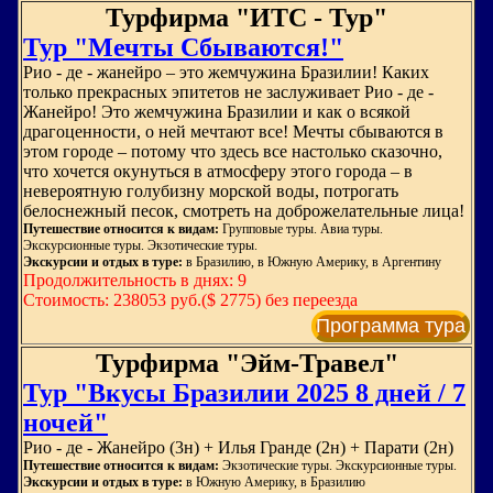
Турфирма "ИТС - Тур"
Тур "Мечты Сбываются!"
Рио - де - жанейро – это жемчужина Бразилии! Каких
только прекрасных эпитетов не заслуживает Рио - де -
Жанейро! Это жемчужина Бразилии и как о всякой
драгоценности, о ней мечтают все! Мечты сбываются в
этом городе – потому что здесь все настолько сказочно,
что хочется окунуться в атмосферу этого города – в
невероятную голубизну морской воды, потрогать
белоснежный песок, смотреть на доброжелательные лица!
Путешествие относится к видам:
Групповые туры. Авиа туры.
Экскурсионные туры. Экзотические туры.
Экскурсии и отдых в туре:
в Бразилию, в Южную Америку, в Аргентину
Продолжительность в днях: 9
Стоимость: 238053 руб.($ 2775) без переезда
Программа тура
Турфирма "Эйм-Травел"
Тур "Вкусы Бразилии 2025 8 дней / 7
ночей"
Рио - де - Жанейро (3н) + Илья Гранде (2н) + Парати (2н)
Путешествие относится к видам:
Экзотические туры. Экскурсионные туры.
Экскурсии и отдых в туре:
в Южную Америку, в Бразилию