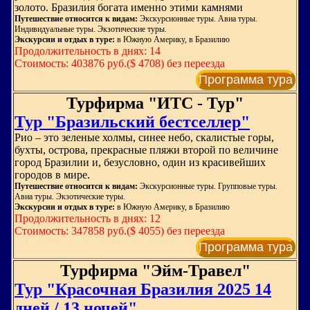
золото. Бразилия богата именно этими камнями
Путешествие относится к видам:
Экскурсионные туры. Авиа туры.
Индивидуальные туры. Экзотические туры.
Экскурсии и отдых в туре:
в Южную Америку, в Бразилию
Продолжительность в днях: 14
Стоимость: 403876 руб.($ 4708) без переезда
Программа тура
Турфирма "ИТС - Тур"
Тур "Бразильский бестселлер"
Рио – это зеленые холмы, синее небо, скалистые горы,
бухты, острова, прекрасные пляжи второй по величине
город Бразилии и, безусловно, один из красивейших
городов в мире.
Путешествие относится к видам:
Экскурсионные туры. Групповые туры.
Авиа туры. Экзотические туры.
Экскурсии и отдых в туре:
в Южную Америку, в Бразилию
Продолжительность в днях: 12
Стоимость: 347858 руб.($ 4055) без переезда
Программа тура
Турфирма "Эйм-Травел"
Тур "Красочная Бразилия 2025 14
дней / 13 ночей"