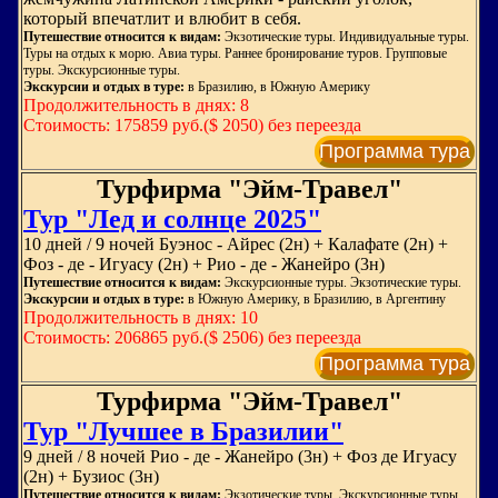
который впечатлит и влюбит в себя.
Путешествие относится к видам:
Экзотические туры. Индивидуальные туры.
Туры на отдых к морю. Авиа туры. Раннее бронирование туров. Групповые
туры. Экскурсионные туры.
Экскурсии и отдых в туре:
в Бразилию, в Южную Америку
Продолжительность в днях: 8
Стоимость: 175859 руб.($ 2050) без переезда
Программа тура
Турфирма "Эйм-Травел"
Тур "Лед и солнце 2025"
10 дней / 9 ночей Буэнос - Айрес (2н) + Калафате (2н) +
Фоз - де - Игуасу (2н) + Рио - де - Жанейро (3н)
Путешествие относится к видам:
Экскурсионные туры. Экзотические туры.
Экскурсии и отдых в туре:
в Южную Америку, в Бразилию, в Аргентину
Продолжительность в днях: 10
Стоимость: 206865 руб.($ 2506) без переезда
Программа тура
Турфирма "Эйм-Травел"
Тур "Лучшее в Бразилии"
9 дней / 8 ночей Рио - де - Жанейро (3н) + Фоз де Игуасу
(2н) + Бузиос (3н)
Путешествие относится к видам:
Экзотические туры. Экскурсионные туры.