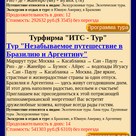
Рио - де - Жанейро (4н) + Бузиос (7н)
Путешествие относится к видам:
Экскурсионные туры. Экзотические туры.
Экскурсии и отдых в туре:
в Южную Америку, в Бразилию
Продолжительность в днях: 12
Стоимость: 292632 руб.($ 3545) без переезда
Программа тура
Турфирма "ИТС - Тур"
Тур "Незабываемое путешествие в
Бразилию и Аргентину"
Маршрут тура: Москва → Касабланка → Сан - Паулу →
Рио - де - Жанейро → Буэнос - Айрес → водопады Игуасу
→ Сан - Паулу → Касабланка → Москва. Две яркие,
страстные и жизнерадостные страны за один отпуск.
Бразилия и Аргентина — здесь живут сегодняшним днем.
И этот день наполнен радостью, весельем и счастьем!
Приглашаем вас присоединиться к этой потрясающей
латиноамериканской энергетике! Вас встретят
дружелюбные хозяева, которые всегда рады гостям.
Путешествие относится к видам:
Экзотические туры. Авиа туры. Групповые
туры. Экскурсионные туры.
Экскурсии и отдых в туре:
в Бразилию, в Южную Америку, в Аргентину
Продолжительность в днях: 14
Стоимость: 541303 руб.($ 6310) без переезда