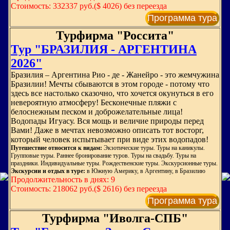
Стоимость: 332337 руб.($ 4026) без переезда
Программа тура
Турфирма "Россита"
Тур "БРАЗИЛИЯ - АРГЕНТИНА
2026"
Бразилия – Аргентина Рио - де - Жанейро - это жемчужина
Бразилии! Мечты сбываются в этом городе - потому что
здесь все настолько сказочно, что хочется окунуться в его
невероятную атмосферу! Бесконечные пляжи с
белоснежным песком и доброжелательные лица!
Водопады Игуасу. Вся мощь и величие природы перед
Вами! Даже в мечтах невозможно описать тот восторг,
который человек испытывает при виде этих водопадов!
Путешествие относится к видам:
Экзотические туры. Туры на каникулы.
Групповые туры. Раннее бронирование туров. Туры на свадьбу. Туры на
праздники. Индивидуальные туры. Рождественские туры. Экскурсионные туры.
Экскурсии и отдых в туре:
в Южную Америку, в Аргентину, в Бразилию
Продолжительность в днях: 9
Стоимость: 218062 руб.($ 2616) без переезда
Программа тура
Турфирма "Иволга-СПБ"