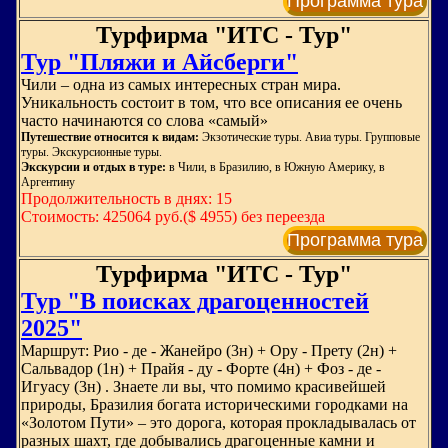
Программа тура
Турфирма "ИТС - Тур"
Тур "Пляжи и Айсберги"
Чили – одна из самых интересных стран мира.
Уникальность состоит в том, что все описания ее очень
часто начинаются со слова «самый»
Путешествие относится к видам:
Экзотические туры. Авиа туры. Групповые
туры. Экскурсионные туры.
Экскурсии и отдых в туре:
в Чили, в Бразилию, в Южную Америку, в
Аргентину
Продолжительность в днях: 15
Стоимость: 425064 руб.($ 4955) без переезда
Программа тура
Турфирма "ИТС - Тур"
Тур "В поисках драгоценностей
2025"
Маршрут: Рио - де - Жанейро (3н) + Ору - Прету (2н) +
Сальвадор (1н) + Прайя - ду - Форте (4н) + Фоз - де -
Игуасу (3н) . Знаете ли вы, что помимо красивейшей
природы, Бразилия богата историческими городками на
«Золотом Пути» – это дорога, которая прокладывалась от
разных шахт, где добывались драгоценные камни и