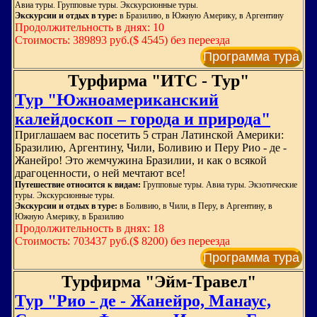
Авиа туры. Групповые туры. Экскурсионные туры.
Экскурсии и отдых в туре:
в Бразилию, в Южную Америку, в Аргентину
Продолжительность в днях: 10
Стоимость: 389893 руб.($ 4545) без переезда
Программа тура
Турфирма "ИТС - Тур"
Тур "Южноамериканский
калейдоскоп – города и природа"
Приглашаем вас посетить 5 стран Латинской Америки:
Бразилию, Аргентину, Чили, Боливию и Перу Рио - де -
Жанейро! Это жемчужина Бразилии, и как о всякой
драгоценности, о ней мечтают все!
Путешествие относится к видам:
Групповые туры. Авиа туры. Экзотические
туры. Экскурсионные туры.
Экскурсии и отдых в туре:
в Боливию, в Чили, в Перу, в Аргентину, в
Южную Америку, в Бразилию
Продолжительность в днях: 18
Стоимость: 703437 руб.($ 8200) без переезда
Программа тура
Турфирма "Эйм-Травел"
Тур "Рио - де - Жанейро, Манаус,