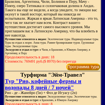
Бразилия, Аргентина, Чили, Боливия и Перу, Мачу -
Пикчу, озеро Титикака и солончаковая долина в Андах.
Такого вы еще не видели, а когда увидите, то эмоции вас
окунут в такой восторг, который вы никогда не
испытывали. Жаркая и яркая Латинская Америка - это то,
чего так не хватает нам всем. Контраст вашего
путешествия достигает самого высокого уровня. Мы
приглашаем вас в Латинскую Америку, что бы влюбить в
нее навсегда.
Путешествие относится к видам:
Экзотические туры. Индивидуальные туры.
Туры на отдых к морю. Авиа туры. Раннее бронирование туров. Групповые
туры. Экскурсионные туры.
Экскурсии и отдых в туре:
в Чили, в Бразилию, в Южную Америку, в
Аргентину, в Перу
Продолжительность в днях: 18
Стоимость: 769491 руб.($ 8970) без переезда
Программа тура
Турфирма "Эйм-Травел"
Тур "Рио, кофейные фермы и
водопады 8 дней / 7 ночей"
Рио - де - Жанейро (5н) + Фоз де Игуасу (2н)
Путешествие относится к видам:
Экскурсионные туры. Экзотические туры.
Экскурсии и отдых в туре:
в Бразилию, в Южную Америку
Продолжительность в днях: 8