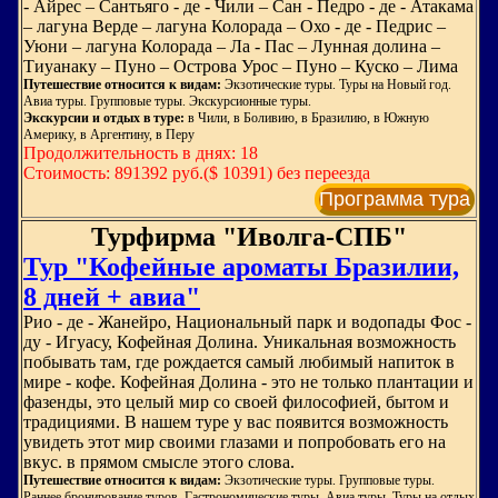
- Айрес – Сантьяго - де - Чили – Сан - Педро - де - Атакамa
– лагуна Верде – лагуна Колорада – Oхо - де - Педрис –
Уюни – лагуна Колорада – Ла - Пас – Лунная долина –
Тиуанаку – Пуно – Острова Урос – Пуно – Куско – Лима
Путешествие относится к видам:
Экзотические туры. Туры на Новый год.
Авиа туры. Групповые туры. Экскурсионные туры.
Экскурсии и отдых в туре:
в Чили, в Боливию, в Бразилию, в Южную
Америку, в Аргентину, в Перу
Продолжительность в днях: 18
Стоимость: 891392 руб.($ 10391) без переезда
Программа тура
Турфирма "Иволга-СПБ"
Тур "Кофейные ароматы Бразилии,
8 дней + авиа"
Рио - де - Жанейро, Национальный парк и водопады Фос -
ду - Игуасу, Кофейная Долина. Уникальная возможность
побывать там, где рождается самый любимый напиток в
мире - кофе. Кофейная Долина - это не только плантации и
фазенды, это целый мир со своей философией, бытом и
традициями. В нашем туре у вас появится возможность
увидеть этот мир своими глазами и попробовать его на
вкус. в прямом смысле этого слова.
Путешествие относится к видам:
Экзотические туры. Групповые туры.
Раннее бронирование туров. Гастрономические туры. Авиа туры. Туры на отдых