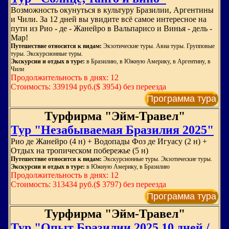
Возможность окунуться в культуру Бразилии, Аргентины
и Чили. За 12 дней вы увидите всё самое интересное на
пути из Рио - де - Жанейро в Вальпарисо и Винья - дель -
Мар!
Путешествие относится к видам:
Экзотические туры. Авиа туры. Групповые
туры. Экскурсионные туры.
Экскурсии и отдых в туре:
в Бразилию, в Южную Америку, в Аргентину, в
Чили
Продолжительность в днях: 12
Стоимость: 339194 руб.($ 3954) без переезда
Программа тура
Турфирма "Эйм-Травел"
Тур "Незабываемая Бразилия 2025"
Рио де Жанейро (4 н) + Водопады Фоз де Игуасу (2 н) +
Отдых на тропическом побережье (5 н)
Путешествие относится к видам:
Экскурсионные туры. Экзотические туры.
Экскурсии и отдых в туре:
в Южную Америку, в Бразилию
Продолжительность в днях: 12
Стоимость: 313434 руб.($ 3797) без переезда
Программа тура
Турфирма "Эйм-Травел"
Тур "Опыт Бразилии 2025 10 дней /