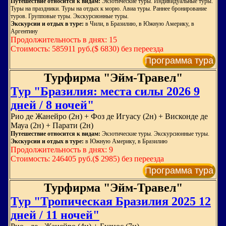
Путешествие относится к видам:
Экзотические туры. Индивидуальные туры.
Туры на праздники. Туры на отдых к морю. Авиа туры. Раннее бронирование
туров. Групповые туры. Экскурсионные туры.
Экскурсии и отдых в туре:
в Чили, в Бразилию, в Южную Америку, в
Аргентину
Продолжительность в днях: 15
Стоимость: 585911 руб.($ 6830) без переезда
Программа тура
Турфирма "Эйм-Травел"
Тур "Бразилия: места силы 2026 9
дней / 8 ночей"
Рио де Жанейро (2н) + Фоз де Игуасу (2н) + Висконде де
Мауа (2н) + Парати (2н)
Путешествие относится к видам:
Экзотические туры. Экскурсионные туры.
Экскурсии и отдых в туре:
в Южную Америку, в Бразилию
Продолжительность в днях: 9
Стоимость: 246405 руб.($ 2985) без переезда
Программа тура
Турфирма "Эйм-Травел"
Тур "Тропическая Бразилия 2025 12
дней / 11 ночей"