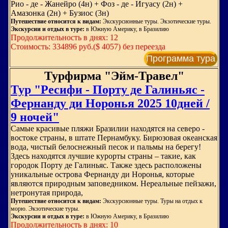
Рио - де - Жанейро (4н) + Фоз - де - Игуасу (2н) +
Амазонка (2н) + Бузиос (3н)
Путешествие относится к видам:
Экскурсионные туры. Экзотические туры.
Экскурсии и отдых в туре:
в Южную Америку, в Бразилию
Продолжительность в днях: 12
Стоимость: 334896 руб.($ 4057) без переезда
Программа тура
Турфирма "Эйм-Травел"
Тур "Ресифи - Порту де Галиньяс -
Фернанду ди Норонья 2025 10дней /
9 ночей"
Самые красивые пляжи Бразилии находятся на северо -
востоке страны, в штате Пернамбуку. Бирюзовая океанская
вода, чистый белоснежный песок и пальмы на берегу!
Здесь находятся лучшие курорты страны – такие, как
городок Порту де Галиньяс. Также здесь расположены
уникальные острова Фернанду ди Норонья, которые
являются природным заповедником. Нереальные пейзажи,
нетронутая природа,
Путешествие относится к видам:
Экскурсионные туры. Туры на отдых к
морю. Экзотические туры.
Экскурсии и отдых в туре:
в Южную Америку, в Бразилию
Продолжительность в днях: 10