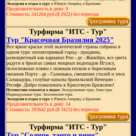
Экскурсии и отдых в туре:
в Южную Америку, в Бразилию
Продолжительность в днях: 9
Стоимость: 241204 руб.($ 2922) без переезда
Программа тура
Турфирма "ИТС - Тур"
Тур "Красочная Бразилия 2025"
Все яркие краски этой экзотической страны собраны в
одном туре: неповторимый город - праздник,
разноцветный как карнавал Рио - де - Жанейро, все цвета
радуги в брызгах самых мощных водопадов Игуасу,
белоснежные пляжи с нежным песком и бирюзовым
океаном Порту - де - Галиньяса, смешение стилей и эпох
Сальвадора, голубые каналы бразильской Венеции -
Ресифе. Добро пожаловать в Красочную Бразилию!
Путешествие относится к видам:
Экскурсионные туры. Авиа туры.
Индивидуальные туры. Экзотические туры.
Экскурсии и отдых в туре:
в Южную Америку, в Бразилию
Продолжительность в днях: 14
Стоимость: 293642 руб.($ 3423) без переезда
Программа тура
Турфирма "ИТС - Тур"
Тур "Солнце, танго и вино"