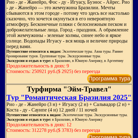
Рио - де - Жанейро, Фос - ду - Игуасу, Буэнос - Айрес. Рио
- де - Жанейро — это жемчужина Бразилии. Мечты
сбываются в этом городе - потому что здесь все настолько
сказочно, что хочется окунуться в его невероятную
атмосферу. Бесконечные пляжи с белоснежным песком и
доброжелательные лица. Город - праздник. А обрамление
этой жемчужины - зеленые холмы, синее небо и яркое
солнце. Водопады Игуасу - вся мощь и величие природы
перед вами.
Путешествие относится к видам:
Экзотические туры. Авиа туры. Раннее
бронирование туров. Групповые туры. Экскурсионные туры.
Экскурсии и отдых в туре:
в Бразилию, в Южную Америку, в Аргентину
Продолжительность в днях: 9
Стоимость: 250921 руб.($ 2925) без переезда
Программа тура
Турфирма "Эйм-Травел"
Тур "Романтическая Бразилия 2025"
Рио - де - Жанейро (3 н) + Игуасу (2 н) + Сальвадор (2 н) +
Коста - ду - Сауипе (4 н) 12 дней / 11 ночей
Путешествие относится к видам:
Экзотические туры. Экскурсионные туры.
Экскурсии и отдых в туре:
в Бразилию, в Южную Америку
Продолжительность в днях: 12
Стоимость: 312278 руб.($ 3783) без переезда
Программа тура