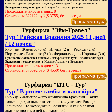
к морю. Туры на праздники. Индивидуальные туры. Экскурсионные туры.
Экскурсии и отдых в туре:
в Южную Америку, в Бразилию
Продолжительность в днях: 8
Стоимость: 322122 руб.($ 3755) без переезда
Программа тура
Турфирма "Эйм-Травел"
Тур "Райская Бразилия 2025 13 дней
/ 12 ночей"
Рио - де - Жанейро (3 н) - Игуасу (2 н) - Ресифи (2 н) -
Порту - де - Галиньяс (2 н) - Фернанду - ди - Норонья (3 н)
Путешествие относится к видам:
Экскурсионные туры. Экзотические туры.
Экскурсии и отдых в туре:
в Южную Америку, в Бразилию
Продолжительность в днях: 13
Стоимость: 375592 руб.($ 4550) без переезда
Программа тура
Турфирма "ИТС - Тур"
Тур "В ритме самбы и капоэйры"
Рио - де - Жанейро – это жемчужина Бразилии! Каких
только прекрасных эпитетов не заслуживает Рио - де -
Жанейро! Это жемчужина Бразилии, и как о всякой
драгоценности, о ней мечтают все!