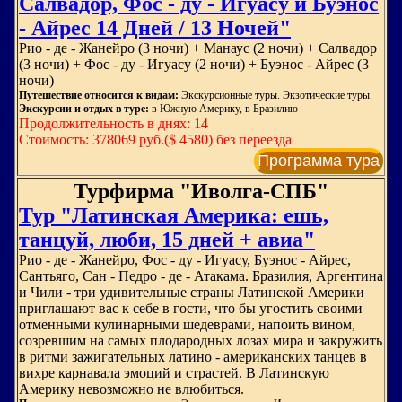
Салвадор, Фос - ду - Игуасу и Буэнос
- Айрес 14 Дней / 13 Ночей"
Рио - де - Жанейро (3 ночи) + Манаус (2 ночи) + Салвадор
(3 ночи) + Фос - ду - Игуасу (2 ночи) + Буэнос - Айрес (3
ночи)
Путешествие относится к видам:
Экскурсионные туры. Экзотические туры.
Экскурсии и отдых в туре:
в Южную Америку, в Бразилию
Продолжительность в днях: 14
Стоимость: 378069 руб.($ 4580) без переезда
Программа тура
Турфирма "Иволга-СПБ"
Тур "Латинская Америка: ешь,
танцуй, люби, 15 дней + авиа"
Рио - де - Жанейро, Фос - ду - Игуасу, Буэнос - Айрес,
Сантьяго, Сан - Педро - де - Атакама. Бразилия, Аргентина
и Чили - три удивительные страны Латинской Америки
приглашают вас к себе в гости, что бы угостить своими
отменными кулинарными шедеврами, напоить вином,
созревшим на самых плодародных лозах мира и закружить
в ритми зажигательных латино - американских танцев в
вихре карнавала эмоций и страстей. В Латинскую
Америку невозможно не влюбиться.