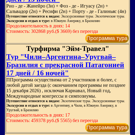
Рио - де - Жанейро (3н) + Фоз - де - Игуасу (2н) +
Сальвадор (2н) + Ресифи (2н) + Порту - де - Галиньяс (4н)
Путешествие относится к видам:
Экскурсионные туры. Экзотические туры.
Экскурсии и отдых в туре:
в Южную Америку, в Бразилию
Продолжительность в днях: 14
Стоимость: 302868 руб.($ 3669) без переезда
Программа тура
Турфирма "Эйм-Травел"
Тур "Чили–Аргентина–Уругвай–
Бразилия с прекрасной Патагонией
17 дней / 16 ночей"
ППрограмма осуществима от 2 участников и более, с
любой датой заезда (с окончанием программы не позднее
15 декабря 2026) , исключая Карнавал, Новый год,
Международные конгрессы и симпозиумы.
Путешествие относится к видам:
Экзотические туры. Экскурсионные туры.
Экскурсии и отдых в туре:
в Аргентину, в Чили, в Южную Америку, в
Уругвай, в Бразилию
Продолжительность в днях: 17
Стоимость: 459378 руб.($ 5565) без переезда
Программа тура