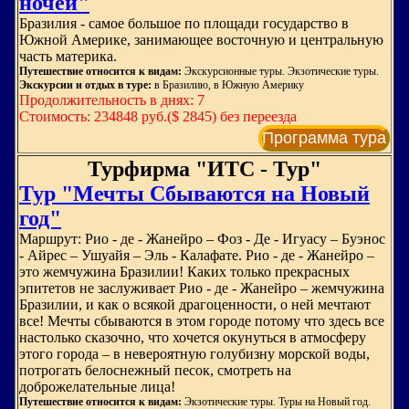
ночей"
Бразилия - самое большое по площади государство в
Южной Америке, занимающее восточную и центральную
часть материка.
Путешествие относится к видам:
Экскурсионные туры. Экзотические туры.
Экскурсии и отдых в туре:
в Бразилию, в Южную Америку
Продолжительность в днях: 7
Стоимость: 234848 руб.($ 2845) без переезда
Программа тура
Турфирма "ИТС - Тур"
Тур "Мечты Сбываются на Новый
год"
Маршрут: Рио - де - Жанейро – Фоз - Де - Игуасу – Буэнос
- Айрес – Ушуайя – Эль - Калафате. Рио - де - Жанейро –
это жемчужина Бразилии! Каких только прекрасных
эпитетов не заслуживает Рио - де - Жанейро – жемчужина
Бразилии, и как о всякой драгоценности, о ней мечтают
все! Мечты сбываются в этом городе потому что здесь все
настолько сказочно, что хочется окунуться в атмосферу
этого города – в невероятную голубизну морской воды,
потрогать белоснежный песок, смотреть на
доброжелательные лица!
Путешествие относится к видам:
Экзотические туры. Туры на Новый год.