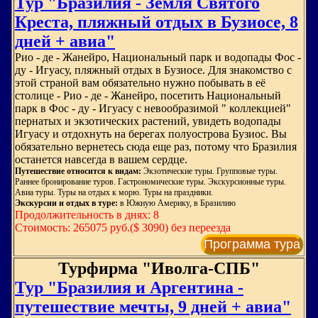
Тур "Бразилия - Земля Святого
Креста, пляжный отдых в Бузиосе, 8
дней + авиа"
Рио - де - Жанейро, Национальный парк и водопады Фос -
ду - Игуасу, пляжный отдых в Бузиосе. Для знакомство с
этой страной вам обязательно нужно побывать в её
столице - Рио - де - Жанейро, посетить Национальный
парк в Фос - ду - Игуасу с невообразимой " коллекцией"
пернатых и экзотических растений, увидеть водопады
Игуасу и отдохнуть на берегах полуострова Бузиос. Вы
обязательно вернетесь сюда еще раз, потому что Бразилия
останется навсегда в вашем сердце.
Путешествие относится к видам:
Экзотические туры. Групповые туры.
Раннее бронирование туров. Гастрономические туры. Экскурсионные туры.
Авиа туры. Туры на отдых к морю. Туры на праздники.
Экскурсии и отдых в туре:
в Южную Америку, в Бразилию
Продолжительность в днях: 8
Стоимость: 265075 руб.($ 3090) без переезда
Программа тура
Турфирма "Иволга-СПБ"
Тур "Бразилия и Аргентина -
путешествие мечты, 9 дней + авиа"