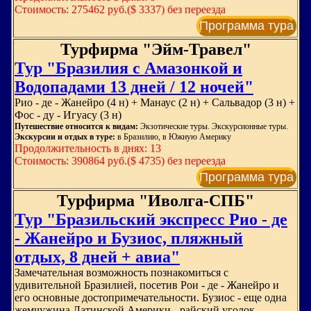
Стоимость: 275462 руб.($ 3337) без переезда
Программа тура
Турфирма "Эйм-Травел"
Тур "Бразилия с Амазонкой и
Водопадами 13 дней / 12 ночей"
Рио - де - Жанейро (4 н) + Манаус (2 н) + Сальвадор (3 н) +
Фос - ду - Игуасу (3 н)
Путешествие относится к видам:
Экзотические туры. Экскурсионные туры.
Экскурсии и отдых в туре:
в Бразилию, в Южную Америку
Продолжительность в днях: 13
Стоимость: 390864 руб.($ 4735) без переезда
Программа тура
Турфирма "Иволга-СПБ"
Тур "Бразильский экспресс Рио - де
- Жанейро и Бузиос, пляжный
отдых, 8 дней + авиа"
Замечательная возможность познакомиться с
удивительной Бразилией, посетив Рои - де - Жанейро и
его основные достопримечательности. Бузиос - еще одна
жемчужина Латинской Америки - райский уголок,