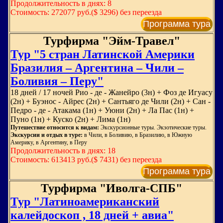
Продолжительность в днях: 8
Стоимость: 272077 руб.($ 3296) без переезда
Программа тура
Турфирма "Эйм-Травел"
Тур "5 стран Латинской Америки
Бразилия – Аргентина – Чили –
Боливия – Перу"
18 дней / 17 ночей Рио - де - Жанейро (3н) + Фоз де Игуасу
(2н) + Буэнос - Айрес (2н) + Сантьяго де Чили (2н) + Сан -
Педро - де - Атакама (1н) + Уюни (2н) + Ла Пас (1н) +
Пуно (1н) + Куско (2н) + Лима (1н)
Путешествие относится к видам:
Экскурсионные туры. Экзотические туры.
Экскурсии и отдых в туре:
в Чили, в Боливию, в Бразилию, в Южную
Америку, в Аргентину, в Перу
Продолжительность в днях: 18
Стоимость: 613413 руб.($ 7431) без переезда
Программа тура
Турфирма "Иволга-СПБ"
Тур "Латиноамериканский
калейдоскоп , 18 дней + авиа"