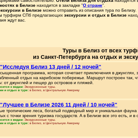
урфирмами самостоятельно.
Отели Белиза для отдыха
находятся в
ностях в Белизе
находится в закладке "
О стране
".
экскурсии в Белизе
можно отправить из описания тура по Белизу.
ы
турфирм СПб предлагающих
экскурсии и отдых в Белизе
нахо
ия ждут вас.
Туры в Белиз от всех тур
из Санкт-Петербурга на отдых и экск
 "Исследуя Белиз 13 дней / 12 ночей"
асыщенная программа, которая сочетает приключения в джунглях, 
абленный отдых на карибском побережье. Маршрут построен так, ч
ы: от джунглей и пещер до островов и пляжей.
осится к видам:
Экскурсионные туры.
ии и отдых в туре:
в Белиз, в Центральную Америку
 "Лучшее в Белизе 2026 11 дней / 10 ночей"
е тропические леса, богатый подводный мир и уникальная фауна – 
ых с точки зрения туризма государств. А в Белизе все это есть, и в
осится к видам:
Экскурсионные туры.
ии и отдых в туре:
в Белиз, в Центральную Америку