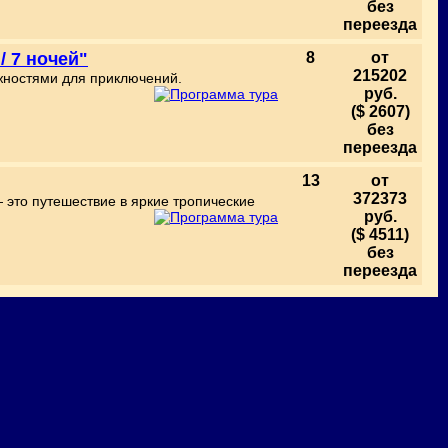
без
переезда
 7 ночей"
8
от
215202
жностями для приключений.
руб.
($ 2607)
без
переезда
13
от
372373
 это путешествие в яркие тропические
руб.
($ 4511)
без
переезда