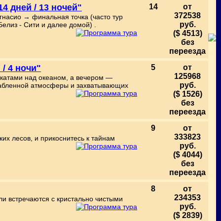
4 дней / 13 ночей"
14
от
372538
гнасио → финальная точка (часто тур
руб.
елиз - Сити и далее домой) .
($ 4513)
без
переезда
/ 4 ночи"
5
от
125968
акатами над океаном, а вечером —
руб.
лабленной атмосферы и захватывающих
($ 1526)
без
переезда
9
от
333823
их лесов, и прикоснитесь к тайнам
руб.
($ 4044)
без
переезда
8
от
234353
ли встречаются с кристально чистыми
руб.
($ 2839)