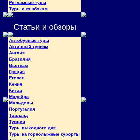
Рекламные туры
Туры с кэшбэком
Статьи и обзоры
Автобусные туры
Активный туризм
Англия
Бразилия
Вьетнам
Греция
Египет
Кения
Китай
Мадейра
Мальдивы
Португалия
Таиланд
Турция
Туры выходного дня
Туры на горнолыжные курорты