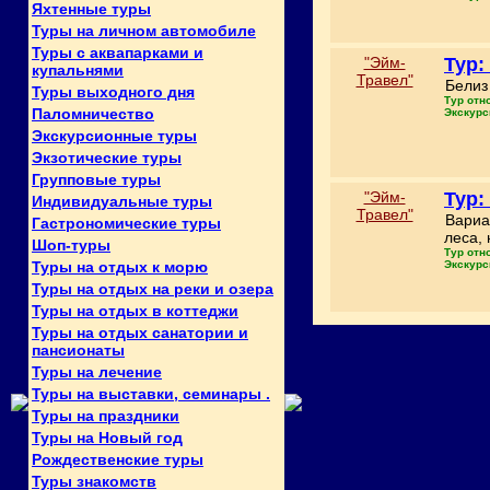
Яхтенные туры
Туры на личном автомобиле
Туры с аквапарками и
"Эйм-
Тур:
купальнями
Травел"
Белиз
Туры выходного дня
Тур отн
Паломничество
Экскурс
Экскурсионные туры
Экзотические туры
Групповые туры
"Эйм-
Тур:
Индивидуальные туры
Травел"
Вариа
Гастрономические туры
леса,
Шоп-туры
Тур отн
Туры на отдых к морю
Экскурс
Туры на отдых на реки и озера
Туры на отдых в коттеджи
Туры на отдых санатории и
пансионаты
Туры на лечение
Туры на выставки, семинары .
Туры на праздники
Туры на Новый год
Рождественские туры
Туры знакомств