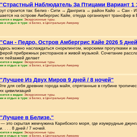
 "Страстный Наблюдатель За Птицами Вариант 1 1
ут строится так: Белиз - Сити → Дангрига → район Кайо → Сан - И
шается на острове Амбергрис Кайе, откуда организуют трансфер в Б
осится к видам:
Экскурсионные туры.
ии и отдых в туре:
в Белиз, в Центральную Америку
 "Сан - Педро, Остров Амбергрис Кайе 2026 5 дней 
здесь можно наслаждаться снорклингом, морскими прогулками и з
ферой прибрежных ресторанов и живой музыкой. Сочетание расс
их пейзажей делает
осится к видам:
Экскурсионные туры.
ии и отдых в туре:
в Белиз, в Центральную Америку
 "Лучшее Из Двух Миров 9 дней / 8 ночей"
йте для себя древние города майя, спрятанные в глубине тропическ
их цивилизаций
осится к видам:
Экскурсионные туры.
ии и отдых в туре:
в Белиз, в Центральную Америку
 "Лучшее в Белизе."
 — это скрытая жемчужина Карибского моря, где изумрудные джунг
. . . . 8 дней / 7 ночей.
осится к видам:
Экскурсионные туры.
ии и отдых в туре:
в Белиз, в Центральную Америку