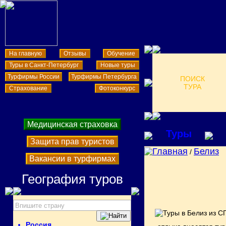
На главную
Отзывы
Обучение
Туры в Санкт-Петербург
Новые туры
Турфирмы России
Турфирмы Петербурга
ПОИСК
ТУРА
Страхование
Фотоконкурс
Медицинская страховка
Туры
Защита прав туристов
Главная
Белиз
/
Вакансии в турфирмах
География туров
Россия