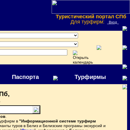
Туристический портал СПб
Для турфирм:
Вход
Паспорта
Турфирмы
Пб,
е
ров
.
турфирм в
"Информационной системе турфирм
анты туров в Белиз и Белизские програмы экскурсий и