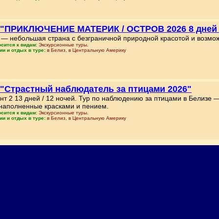
 "ПРИКЛЮЧЕНИЕ МАТЕРИК / ОСТРОВ 2026 8 дней /
 — небольшая страна с безграничной природной красотой и возмо
осится к видам:
Экскурсионные туры.
ии и отдых в туре:
в Белиз, в Центральную Америку
 "Страстный наблюдатель за птицами 2026"
нт 2 13 дней / 12 ночей. Тур по наблюдению за птицами в Белизе —
 наполненные красками и пением.
осится к видам:
Экскурсионные туры.
ии и отдых в туре:
в Белиз, в Центральную Америку