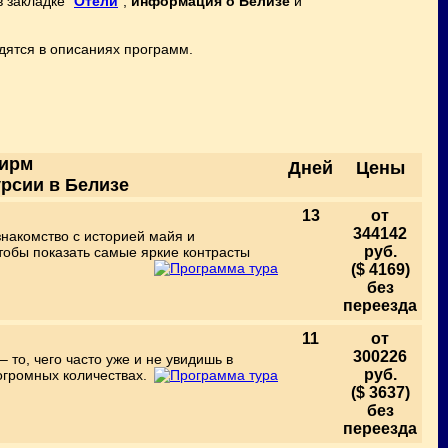
 закладке "
Отели
",
информация о Белизе
и
дятся в описаниях программ.
фирм
Дней
Цены
урсии в Белизе
13
от
344142
знакомство с историей майя и
руб.
тобы показать самые яркие контрасты
($ 4169)
без
переезда
11
от
300226
то, чего часто уже и не увидишь в
руб.
 огромных количествах.
($ 3637)
без
переезда