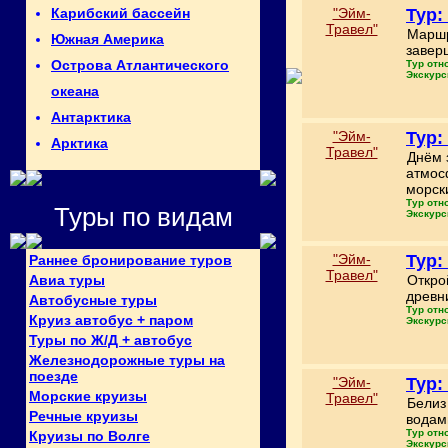
"Эйм-
Тур:
Карибский бассейн
Травел"
Маршр
Южная Америка
завер
Острова Атлантического
Тур отн
Экскурс
океана
Антарктика
"Эйм-
Тур:
Арктика
Травел"
Днём 
атмос
морск
Тур отн
Туры по видам
Экскурс
"Эйм-
Тур:
Раннее бронирование туров
Травел"
Авиа туры
Откро
древн
Автобусные туры
Тур отн
Круиз автобус + паром
Экскурс
Туры по Ж/Д + автобус
Железнодорожные туры на
поезде
"Эйм-
Тур:
Морские круизы
Травел"
Белиз
Речные круизы
водами
Тур отн
Круизы по Волге
Экскурс