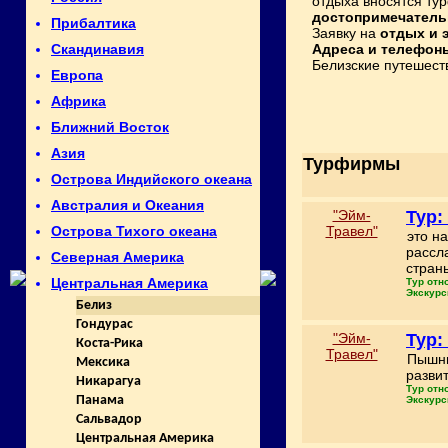
отдыха вносятся т
достопримечатель
Прибалтика
Заявку на
отдых и 
Адреса и телефон
Скандинавия
Белизские путешеств
Европа
Африка
Ближний Восток
Азия
Турфирмы
Острова Индийского океана
Австралия и Океания
"Эйм-
Тур:
Травел"
Острова Тихого океана
это н
рассл
Северная Америка
стран
Центральная Америка
Тур отн
Экскурс
Белиз
Гондурас
"Эйм-
Тур:
Коста-Рика
Травел"
Пышны
Мексика
развит
Никарагуа
Тур отн
Панама
Экскурс
Сальвадор
Центральная Америка