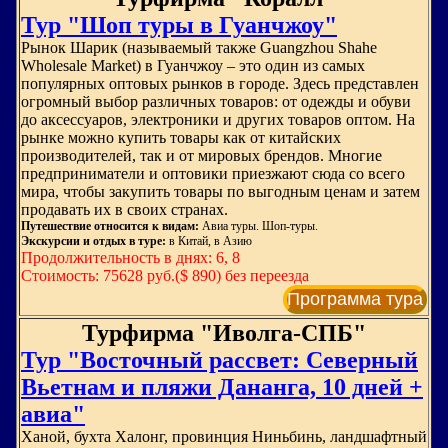
Тур "Шоп туры в Гуанчжоу"
Рынок Шарик (называемый также Guangzhou Shahe
Wholesale Market) в Гуанчжоу – это один из самых
популярных оптовых рынков в городе. Здесь представлен
огромный выбор различных товаров: от одежды и обуви
до аксессуаров, электроники и других товаров оптом. На
рынке можно купить товары как от китайских
производителей, так и от мировых брендов. Многие
предприниматели и оптовики приезжают сюда со всего
мира, чтобы закупить товары по выгодным ценам и затем
продавать их в своих странах.
Путешествие относится к видам:
Авиа туры. Шоп-туры.
Экскурсии и отдых в туре:
в Китай, в Азию
Продолжительность в днях: 6, 8
Стоимость: 75628 руб.($ 890) без переезда
Программа тура
Турфирма "Иволга-СПБ"
Тур "Восточный рассвет: Северный
Вьетнам и пляжи Дананга, 10 дней +
авиа"
Ханой, бухта Халонг, провинция Ниньбинь, ландшафтный