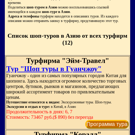
времени.
Поделиться
шоп-туром в Азию
можно воспльзовавшись ссылкой
имеющейся в каждом
шоп-туре в Азию
.
Адреса и телефоны
турфирм находятся в описаниях туров. Из каждого
описания можно отправить заявку в турфирму, представившую этот тур.
Список шоп-туров в Азию от всех турфирм
(12)
Турфирма "Эйм-Травел"
Тур "Шоп туры в Гуанчжоу"
Гуанчжоу - один из самых популярных городов Китая для
шопинга. Здесь находится огромное количество торговых
центров, бутиков, рынков и магазинов, предлагающих
широкий ассортимент товаров по привлекательным
ценам.
Путешествие относится к видам:
Экскурсионные туры. Шоп-туры.
Экскурсии и отдых в туре:
в Китай, в Азию
Продолжительность в днях: 6, 7
Стоимость: 73467 руб.($ 890) без переезда
Программа тура
Турфирма "Коралл"