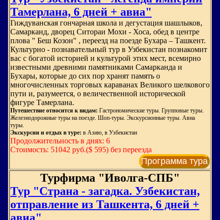
Тамерлана, 6 дней + авиа"
Гиждуванская гончарная школа и дегустация шашлыков,
Самарканд, дворец Ситораи Мохи - Хоса, обед в центре
плова " Беш Козон" , переезд на поезде Бухара – Ташкент.
Культурно - познавательный тур в Узбекистан познакомит
вас с богатой историей и культурой этих мест, всемирно
известными древними памятниками Самарканда и
Бухары, которые до сих пор хранят память о
многочисленных торговых караванах Великого шелкового
пути и, разумеется, о величественной исторической
фигуре Тамерлана.
Путешествие относится к видам:
Гастрономические туры. Групповые туры.
Железнодорожные туры на поезде. Шоп-туры. Экскурсионные туры. Авиа
туры.
Экскурсии и отдых в туре:
в Азию, в Узбекистан
Продолжительность в днях: 6
Стоимость: 51042 руб.($ 595) без переезда
Программа тура
Турфирма "Иволга-СПБ"
Тур "Страна - загадка. Узбекистан,
отправление из Ташкента, 6 дней +
авиа"