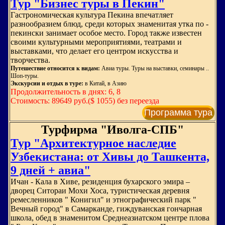
Тур "Бизнес туры в Пекин"
Гастрономическая культура Пекина впечатляет
разнообразием блюд, среди которых знаменитая утка по -
пекински занимает особое место. Город также известен
своими культурными мероприятиями, театрами и
выставками, что делает его центром искусства и
творчества.
Путешествие относится к видам:
Авиа туры. Туры на выставки, семинары ..
Шоп-туры.
Экскурсии и отдых в туре:
в Китай, в Азию
Продолжительность в днях: 6, 8
Стоимость: 89649 руб.($ 1055) без переезда
Программа тура
Турфирма "Иволга-СПБ"
Тур "Архитектурное наследие
Узбекистана: от Хивы до Ташкента,
9 дней + авиа"
Ичан - Кала в Хиве, резиденция бухарского эмира –
дворец Ситораи Мохи Хоса, туристическая деревня
ремесленников " Конигил" и этнографический парк "
Вечный город" в Самарканде, гиждуванская гончарная
школа, обед в знаменитом Среднеазиатском центре плова