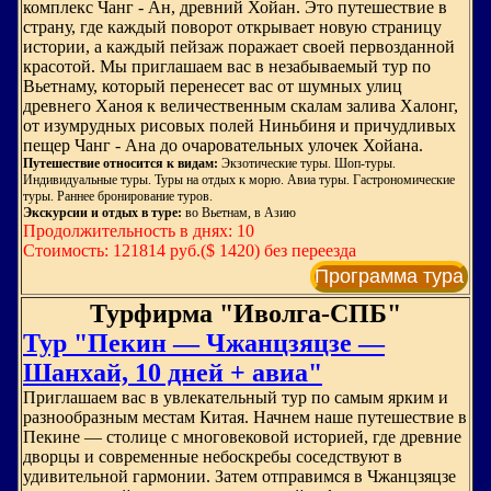
комплекс Чанг - Ан, древний Хойан. Это путешествие в
страну, где каждый поворот открывает новую страницу
истории, а каждый пейзаж поражает своей первозданной
красотой. Мы приглашаем вас в незабываемый тур по
Вьетнаму, который перенесет вас от шумных улиц
древнего Ханоя к величественным скалам залива Халонг,
от изумрудных рисовых полей Ниньбиня и причудливых
пещер Чанг - Ана до очаровательных улочек Хойана.
Путешествие относится к видам:
Экзотические туры. Шоп-туры.
Индивидуальные туры. Туры на отдых к морю. Авиа туры. Гастрономические
туры. Раннее бронирование туров.
Экскурсии и отдых в туре:
во Вьетнам, в Азию
Продолжительность в днях: 10
Стоимость: 121814 руб.($ 1420) без переезда
Программа тура
Турфирма "Иволга-СПБ"
Тур "Пекин — Чжанцзяцзе —
Шанхай, 10 дней + авиа"
Приглашаем вас в увлекательный тур по самым ярким и
разнообразным местам Китая. Начнем наше путешествие в
Пекине — столице с многовековой историей, где древние
дворцы и современные небоскребы соседствуют в
удивительной гармонии. Затем отправимся в Чжанцзяцзе