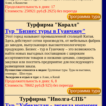
Азию, в Казахстан
Продолжительность в днях: 17
Стоимость: 250921 руб.($ 2925) без переезда
Программа тура
Турфирма "Коралл"
Тур "Бизнес туры в Гуанчжоу"
Этот город называют промышленной столицей Китая.
Здесь действуют сотни производств, от мебельных фабрик
до заводов, выпускающих высокотехнологичную
продукцию. Бизнес - тур в Гуанчжоу – это возможность
найти новых выгодных поставщиков с широким
ассортиментом товаров и низкими ценами, совершить
закупки или посетить предприятие для последующего
размещения заказа.
Путешествие относится к видам:
Групповые туры. Туры на выставки,
семинары .. Шоп-туры.
Экскурсии и отдых в туре:
в Азию, в Китай
Продолжительность в днях: 6, 8
Стоимость: 78602 руб.($ 925) без переезда
Программа тура
Турфирма "Иволга-СПБ"
Тур "Узбекистан - легенда империи