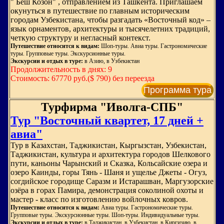
" Беш Козон" , отправлением из Ташкента. Приглашаем
окунуться в путешествие по главным историческим
городам Узбекистана, чтобы разгадать «Восточный код» –
язык орнаментов, архитектуры и тысячелетних традиций,
четкую структуру и негласный контекст.
Путешествие относится к видам:
Шоп-туры. Авиа туры. Гастрономические
туры. Групповые туры. Экскурсионные туры.
Экскурсии и отдых в туре:
в Азию, в Узбекистан
Продолжительность в днях: 9
Стоимость: 67770 руб.($ 790) без переезда
Программа тура
Турфирма "Иволга-СПБ"
Тур "Восточный квартет, 17 дней +
авиа"
Тур в Казахстан, Таджикистан, Кыргызстан, Узбекистан,
Таджикистан, культура и архитектура городов Шелкового
пути, каньоны Чарынский и Сказка, Кольсайские озера и
озеро Каинды, горы Тянь - Шаня и ущелье Джеты - Огуз,
согдийское городище Саразм и Истарашван, Маргузорские
озёра в горах Памира, демонстрация соколиной охоты и
мастер - класс по изготовлению войлочных ковров.
Путешествие относится к видам:
Авиа туры. Гастрономические туры.
Групповые туры. Экскурсионные туры. Шоп-туры. Индивидуальные туры.
Экскурсии и отдых в туре:
в Таджикистан, в Узбекистан, в Киргизию, в