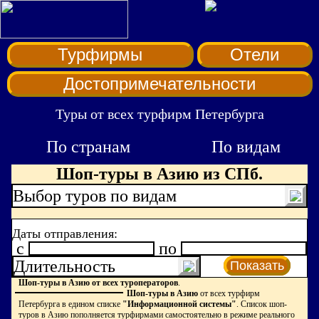
Турфирмы
Отели
Достопримечательности
Туры от всех турфирм Петербурга
По странам
По видам
Шоп-туры в Азию из СПб.
Выбор туров по видам
Даты отправления:
c
по
Длительность
Показать
Шоп-туры в Азию от всех туроператоров
.
Шоп-туры в Азию
от всех турфирм
Петербурга в едином списке
"Информационной системы"
. Список шоп-
туров в Азию пополняется турфирмами самостоятельно в режиме реального