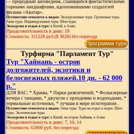
— природный заповедник, славящийся фантастическими
горными ландшафтами, вдохновившими создателей
фильма «Аватар».
Путешествие относится к видам:
Экскурсионные туры. Групповые туры.
Авиа туры. Индивидуальные туры. Шоп-туры.
Экскурсии и отдых в туре:
в Китай, в Азию
Продолжительность в днях: 10
Стоимость: 311228 руб.($ 3628) без переезда
Программа тура
Турфирма "Парламент Тур"
Тур "Хайнань - остров
долгожителей, экзотики и
белоснежных пляжей.10 дн. - 62 000
р."
ДЛЯ ВАС: * Храмы, * Парки развлечений, * Фольклерные
вечера с танцами, * джунгли с орхидеями и водопадами, *
термальные источники, * лучшая в мире иглотерапия .
Путешествие относится к видам:
Авиа туры. Туры на отдых к морю. Шоп-
туры. Экзотические туры.
Экскурсии и отдых в туре:
в Китай, на остров Хайнань, в Азию
Продолжительность в днях: 7, 10, 14
Стоимость: 62000 руб. без переезда