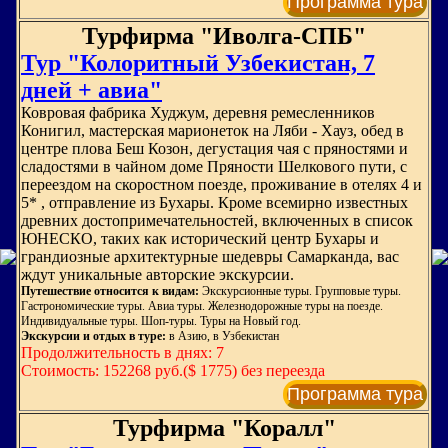
Программа тура
Турфирма "Иволга-СПБ"
Тур "Колоритный Узбекистан, 7
дней + авиа"
Ковровая фабрика Худжум, деревня ремесленников
Конигил, мастерская марионеток на Ляби - Хауз, обед в
центре плова Беш Козон, дегустация чая с пряностями и
сладостями в чайном доме Пряности Шелкового пути, с
переездом на скоростном поезде, проживание в отелях 4 и
5* , отправление из Бухары. Кроме всемирно известных
древних достопримечательностей, включенных в список
ЮНЕСКО, таких как исторический центр Бухары и
грандиозные архитектурные шедевры Самарканда, вас
ждут уникальные авторские экскурсии.
Путешествие относится к видам:
Экскурсионные туры. Групповые туры.
Гастрономические туры. Авиа туры. Железнодорожные туры на поезде.
Индивидуальные туры. Шоп-туры. Туры на Новый год.
Экскурсии и отдых в туре:
в Азию, в Узбекистан
Продолжительность в днях: 7
Стоимость: 152268 руб.($ 1775) без переезда
Программа тура
Турфирма "Коралл"