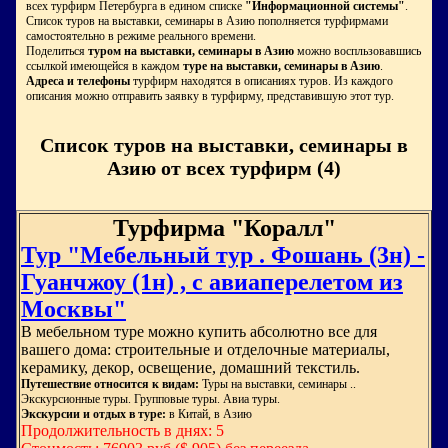
всех турфирм Петербурга в едином списке
"Информационной системы"
.
Список туров на выставки, семинары в Азию пополняется турфирмами
самостоятельно в режиме реального времени.
Поделиться
туром на выставки, семинары в Азию
можно воспльзовавшись
ссылкой имеющейся в каждом
туре на выставки, семинары в Азию
.
Адреса и телефоны
турфирм находятся в описаниях туров. Из каждого
описания можно отправить заявку в турфирму, представившую этот тур.
Список туров на выставки, семинары в
Азию от всех турфирм (4)
Турфирма "Коралл"
Тур "Мебельный тур . Фошань (3н) -
Гуанчжоу (1н) , с авиаперелетом из
Москвы"
В мебельном туре можно купить абсолютно все для
вашего дома: строительные и отделочные материалы,
керамику, декор, освещение, домашний текстиль.
Путешествие относится к видам:
Туры на выставки, семинары ..
Экскурсионные туры. Групповые туры. Авиа туры.
Экскурсии и отдых в туре:
в Китай, в Азию
Продолжительность в днях: 5