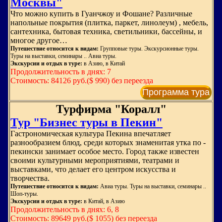
Москвы"
Что можно купить в Гуанчжоу и Фошане? Различные
напольные покрытия (плитка, паркет, линолеум) , мебель,
сантехника, бытовая техника, светильники, бассейны, и
многое другое…
Путешествие относится к видам:
Групповые туры. Экскурсионные туры.
Туры на выставки, семинары .. Авиа туры.
Экскурсии и отдых в туре:
в Азию, в Китай
Продолжительность в днях: 7
Стоимость: 84126 руб.($ 990) без переезда
Программа тура
Турфирма "Коралл"
Тур "Бизнес туры в Пекин"
Гастрономическая культура Пекина впечатляет
разнообразием блюд, среди которых знаменитая утка по -
пекински занимает особое место. Город также известен
своими культурными мероприятиями, театрами и
выставками, что делает его центром искусства и
творчества.
Путешествие относится к видам:
Авиа туры. Туры на выставки, семинары ..
Шоп-туры.
Экскурсии и отдых в туре:
в Китай, в Азию
Продолжительность в днях: 6, 8
Стоимость: 89649 руб.($ 1055) без переезда