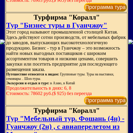
Стоимость: 76903 руб.($ 905) без переезда
Программа тура
Турфирма "Коралл"
Тур "Бизнес туры в Гуанчжоу"
Этот город называют промышленной столицей Китая.
Здесь действуют сотни производств, от мебельных фабрик
до заводов, выпускающих высокотехнологичную
продукцию. Бизнес - тур в Гуанчжоу – это возможность
найти новых выгодных поставщиков с широким
ассортиментом товаров и низкими ценами, совершить
закупки или посетить предприятие для последующего
размещения заказа.
Путешествие относится к видам:
Групповые туры. Туры на выставки,
семинары .. Шоп-туры.
Экскурсии и отдых в туре:
в Азию, в Китай
Продолжительность в днях: 6, 8
Стоимость: 78602 руб.($ 925) без переезда
Программа тура
Турфирма "Коралл"
Тур "Мебельный тур. Фошань (4н) -
Гуанчжоу (2н) , с авиаперелетом из