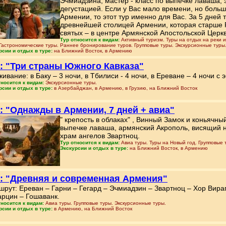
Эчмиадзина, мастер - класс по выпечке лаваша, 
дегустацией. Если у Вас мало времени, но боль
Армении, то этот тур именно для Вас. За 5 дней 
древнейшей столицей Армении, которая старше Р
святых – в центре Армянской Апостольской Церк
Тур относится к видам:
Активный туризм. Туры на отдых на реки и
 Гастрономические туры. Раннее бронирование туров. Групповые туры. Экскурсионные туры
рсии и отдых в туре:
на Ближний Восток, в Армению
: "Три страны Южного Кавказа"
ивание: в Баку – 3 ночи, в Тбилиси - 4 ночи, в Ереване – 4 ночи с
тносится к видам:
Экскурсионные туры.
рсии и отдых в туре:
в Азербайджан, в Армению, в Грузию, на Ближний Восток
: "Однажды в Армении, 7 дней + авиа"
" крепость в облаках" , Винный Замок и коньячный
выпечке лаваша, армянский Акрополь, висящий 
храм ангелов Звартноц.
Тур относится к видам:
Авиа туры. Туры на Новый год. Групповые 
Экскурсии и отдых в туре:
на Ближний Восток, в Армению
: "Древняя и современная Армения"
рут: Ереван – Гарни – Гегард – Эчмиадзин – Звартноц – Хор Вира
арцин – Гошаванк.
тносится к видам:
Авиа туры. Групповые туры. Экскурсионные туры.
рсии и отдых в туре:
в Армению, на Ближний Восток