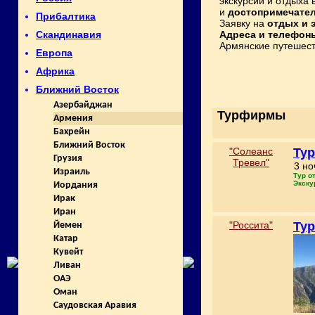
экскурсий и отдыха
и
достопримечател
Прибалтика
Заявку на
отдых и 
Адреса и телефон
Скандинавия
Армянские путешест
Европа
Африка
Ближний Восток
Азербайджан
Турфирмы
Армения
Бахрейн
Ближний Восток
"Солеанс
Тур
Грузия
Тревел"
3 но
Израиль
Тур о
Экску
Иордания
Ирак
Иран
"Россита"
Тур
Йемен
Катар
Кувейт
Ливан
ОАЭ
Оман
Саудовская Аравия