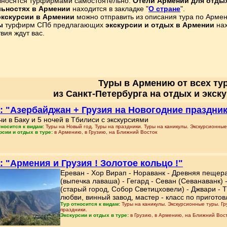
 вносятся турфирмами самостоятельно.
Отели Армении для отды
ьностях в Армении
находится в закладке "
О стране
".
экскурсии в Армении
можно отправить из описания тура по Армен
ы
турфирм СПб предлагающих
экскурсии и отдых в Армении
нах
вия ждут вас.
Туры в Армению от всех т
из Санкт-Петербурга на отдых и экск
: "Азербайджан + Грузия на Новогодние праздни
чи в Баку и 5 ночей в Тбилиси с экскурсиями
тносится к видам:
Туры на Новый год. Туры на праздники. Туры на каникулы. Экскурсионные
рсии и отдых в туре:
в Армению, в Грузию, на Ближний Восток
: "Армения и Грузия ! Золотое кольцо !"
Ереван - Хор Вирап - Нораванк - Древняя пещер
(выпечка лаваша) - Гегард - Севан (Севанаванк) 
(старый город, Собор Светицховели) - Джвари - Т
любви, винный завод, мастер - класс по пригото
Тур относится к видам:
Туры на каникулы. Экскурсионные туры. Гр
праздники.
Экскурсии и отдых в туре:
в Грузию, в Армению, на Ближний Вос