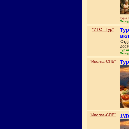
туры.
Экску
"ИТС - Тур"
Тур
вк
Отдо
дост
Тур о
Экску
"Иволга-СПБ"
Тур
"Иволга-СПБ"
Тур