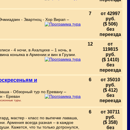
7
от 42997
руб.
 Эчмиадзин - Звартноц - Хор Вирап –
($ 506)
без
переезда
12
от
119815
иси - 4 ночи, в Ахалцихе – 1 ночь, в
руб.
 вина коньяка в Армении и вин в Грузии.
($ 1410)
без
переезда
воскресеньям и
6
от 35010
руб.
($ 412)
аваша - Обзорный тур по Еревану –
без
н - Ереван
переезда
урсионные туры.
6
от 30711
руб.
ард, мастер - класс по выпечке лаваша,
($ 358)
ни. Армения всегда разная – в каждое
уши. Кажется, что ты только дотронулся,
без