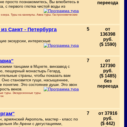
 не просто познакомитесь, Вы влюбитесь в
переезда
а, с первого глотка чистой воды из
 озера. Туры на каникулы. Авиа туры. Гастрономические
из Санкт - Петербурга
5
от
136398
руб.
щие экскурсии, интересные
($ 1590)
 авиа"
7
от
127390
инскими танцами в Мцхете, винзавод с
руб.
ью, пещерный монастырь Гегард,
ительные страны, чтобы показать вам
($ 1485)
е. Оно становится гуще, насыщеннее,
без
е понятие. Это состояние души. Это звон
переезда
рость веков.
ые туры. Экскурсионные туры.
ток
ергам"
7
от 37916
руб.
 армянский Акрополь, мастер - класс по
($ 442)
дельня Ин Арени с дегустациями,