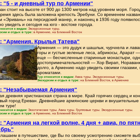
: "5 - и дневный тур по Армении"
ан стоит на высоте от 900 до 1300 метров над уровнем моря. Горо
время здесь была заложена крепость Эребуни. Со временем назван
м «Эривань» на персидский манер, и наконец в 1936 году появило
о увидеть и сегодня на юго - востоке города.
тносится к видам:
Экскурсионные туры.
рсии и отдых в туре:
в Армению, на Ближний Восток
: "Армения. Крылья Татева"
Армения — это дудук и шашлык, чурчхела и лава
горы и густые зеленые леса, абрикосы, Арарат —
еще — бесчисленные старинные монастыри, одни
достопримечательностей — Хор Вирап, Нораванк
долго, а Армению надо увидеть своими глазами, 
ароматами.
Тур относится к видам:
Авиа туры. Экскурсионные туры.
Экскурсии и отдых в туре:
на Ближний Восток, в Армению
: "Незабываемая Армения"
я древняя христианская страна в мире. Край горячих сердец и ко
вый город Ереван. Древнейшие армянские церкви и внушительные 
м туре!
тносится к видам:
Экзотические туры. Авиа туры. Групповые туры. Экскурсионные туры.
рсии и отдых в туре:
в Армению, на Ближний Восток
: "Армения на легкой волне, 4 дня + авиа, по пят
ябрь"
лашаем в путешествие, где Вы по своему усмотрению сможете вы