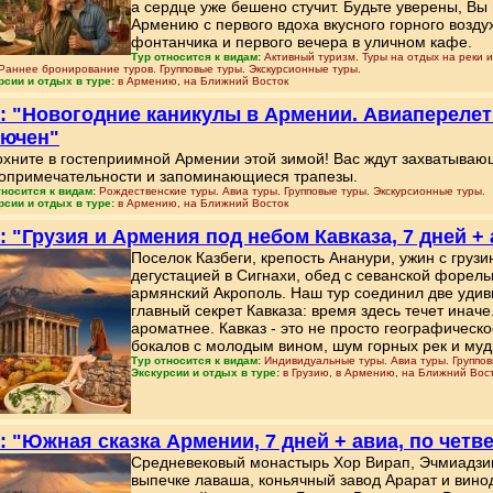
а сердце уже бешено стучит. Будьте уверены, Вы
Армению с первого вдоха вкусного горного воздух
фонтанчика и первого вечера в уличном кафе.
Тур относится к видам:
Активный туризм. Туры на отдых на реки и
 Раннее бронирование туров. Групповые туры. Экскурсионные туры.
рсии и отдых в туре:
в Армению, на Ближний Восток
: "Новогодние каникулы в Армении. Авиаперелет 
лючен"
хните в гостеприимной Армении этой зимой! Вас ждут захватываю
опримечательности и запоминающиеся трапезы.
тносится к видам:
Рождественские туры. Авиа туры. Групповые туры. Экскурсионные туры.
рсии и отдых в туре:
в Армению, на Ближний Восток
: "Грузия и Армения под небом Кавказа, 7 дней +
Поселок Казбеги, крепость Ананури, ужин с груз
дегустацией в Сигнахи, обед с севанской форел
армянский Акрополь. Наш тур соединил две удив
главный секрет Кавказа: время здесь течет инач
ароматнее. Кавказ - это не просто географическо
бокалов с молодым вином, шум горных рек и муд
Тур относится к видам:
Индивидуальные туры. Авиа туры. Группов
Экскурсии и отдых в туре:
в Грузию, в Армению, на Ближний Вос
: "Южная сказка Армении, 7 дней + авиа, по четв
Средневековый монастырь Хор Вирап, Эчмиадзин,
выпечке лаваша, коньячный завод Арарат и вино