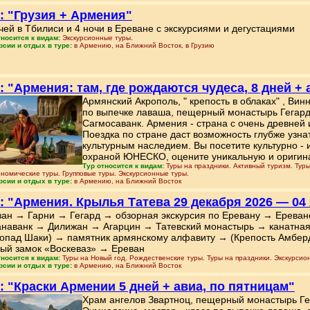
: "Грузия + Армения"
чей в Тбилиси и 4 ночи в Ереване с экскурсиями и дегустациями
тносится к видам:
Экскурсионные туры.
рсии и отдых в туре:
в Армению, на Ближний Восток, в Грузию
: "Армения: там, где рождаются чудеса, 8 дней + 
Армянский Акрополь, " крепость в облаках" , Вин
по выпечке лаваша, пещерный монастырь Гегар
Сагмосаванк. Армения - страна с очень древней
Поездка по стране даст возможность глубже узна
культурным наследием. Вы посетите культурно -
охраной ЮНЕСКО, оцените уникальную и оригин
Тур относится к видам:
Туры на праздники. Активный туризм. Туры
ономические туры. Групповые туры. Экскурсионные туры.
рсии и отдых в туре:
в Армению, на Ближний Восток
: "Армения. Крылья Татева 29 декабря 2026 — 04
ан → Гарни → Гегард → обзорная экскурсия по Еревану → Ереван
наванк → Дилижан → Агарцин → Татевский монастырь → канатная
опад Шаки) → памятник армянскому алфавиту → (Крепость Амбер
ый замок «Воскеваз» → Ереван
тносится к видам:
Туры на Новый год. Рождественские туры. Туры на праздники. Экскурсио
рсии и отдых в туре:
в Армению, на Ближний Восток
: "Краски Армении 5 дней + авиа, по пятницам"
Храм ангелов Звартноц, пещерный монастырь Ге