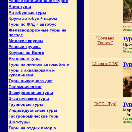
Раннее бронирование туров
Авиа туры
Автобусные туры
Круиз автобус + паром
Туры по Ж/Д + автобус
туры.
Железнодорожные туры на
Экску
поезде
"Солеанс
Тур
Морские круизы
Тревел"
Прож
Речные круизы
Тур о
Экску
Круизы по Волге
Яхтенные туры
"Иволга-СПБ"
Тур
Туры на личном автомобиле
Туры с аквапарками и
купальнями
Туры выходного дня
Паломничество
Экскурсионные туры
Экзотические туры
"ИТС - Тур"
Тур
Групповые туры
Марш
Индивидуальные туры
– Аг
Гастрономические туры
Тур о
Шоп-туры
Экску
Туры на отдых к морю