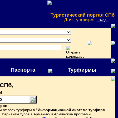
Туристический портал СПб
Для турфирм:
Вход
Паспорта
Турфирмы
 СПб,
и
ю
оров
.
и
от всех турфирм в
"Информационной системе турфирм
. Варианты туров в Армению и Армянские програмы