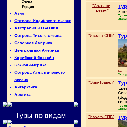
Сирия
"Солеанс
Тур
Турция
Тревел"
5 но
Азия
Тур о
Экску
Острова Индийского океана
Австралия и Океания
"Иволга-СПБ"
Тур
Острова Тихого океана
Северная Америка
Центральная Америка
Карибский бассейн
Южная Америка
Гастр
Острова Атлантического
Экску
океана
"Эйм-Травел"
Тур
Антарктика
Ерев
Сева
Арктика
(Вод
винн
Тур о
Экску
Туры по видам
"Иволга-СПБ"
Тур