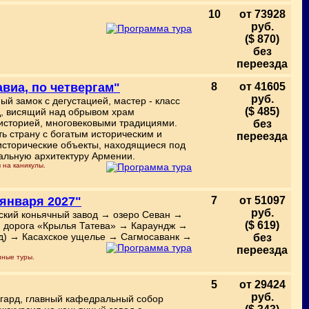
10
от 73928
руб.
($ 870)
без
переезда
авиа, по четвергам"
8
от 41605
руб.
ный замок с дегустацией, мастер - класс
($ 485)
д, висящий над обрывом храм
 историей, многовековыми традициями.
без
ть страну с богатым историческим и
переезда
 исторические объекты, находящиеся под
альную архитектуру Армении.
 на каникулы.
 января 2027"
7
от 51097
руб.
ский коньячный завод → озеро Севан →
($ 619)
 дорога «Крылья Татева» → Караундж →
д) → Касахское ущелье → Сагмосаванк →
без
переезда
нные туры.
5
от 29424
руб.
гард, главный кафедральный собор