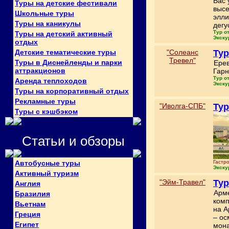
Вас 
Туры на детские фестивали
высе
Школьные туры
элли
Туры на каникулы
дегу
Тур о
Туры на детский активный
Экску
отдых
Детские тематические туры
"Солеанс
Тур
Тревел"
Туры в Диснейленды и парки
Ерев
аттракционов
Гарн
Тур о
Аренда теплоходов
Экску
Туры на корпоративный отдых
Рекламные туры
"Иволга-СПБ"
Тур
Туры с кэшбэком
Статьи и обзоры
Автобусные туры
Гастр
Экску
Активный туризм
"Эйм-Травел"
Тур
Англия
Арме
Бразилия
комп
Вьетнам
на А
Греция
– ос
Египет
мона