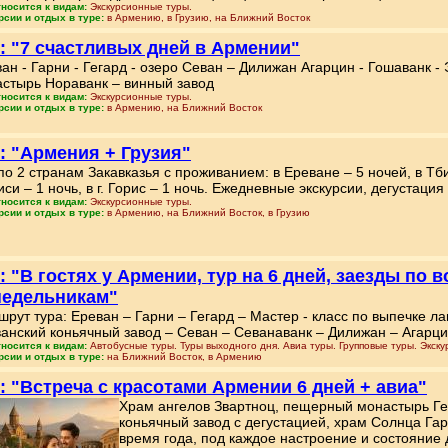
тносится к видам:
Экскурсионные туры.
рсии и отдых в туре:
в Армению, в Грузию, на Ближний Восток
: "7 счастливых дней в Армении"
ан - Гарни - Гегард - озеро Севан – Дилижан Агарцин - Гошаванк -
стырь Нораванк – винный завод
тносится к видам:
Экскурсионные туры.
рсии и отдых в туре:
в Армению, на Ближний Восток
: "Армения + Грузия"
по 2 странам Закавказья с проживанием: в Ереване – 5 ночей, в Тбил
иси – 1 ночь, в г. Горис – 1 ночь. Ежедневные экскурсии, дегустация
тносится к видам:
Экскурсионные туры.
рсии и отдых в туре:
в Армению, на Ближний Восток, в Грузию
: "В гостях у Армении, тур на 6 дней, заезды по 
недельникам"
рут тура: Ереван – Гарни – Гегард – Мастер - класс по выпечке л
анский коньячный завод – Севан – Севанаванк – Дилижан – Агарци
тносится к видам:
Автобусные туры. Туры выходного дня. Авиа туры. Групповые туры. Экск
рсии и отдых в туре:
на Ближний Восток, в Армению
: "Встреча с красотами Армении 6 дней + авиа"
Храм ангелов Звартноц, пещерный монастырь Гег
коньячный завод с дегустацией, храм Солнца Гар
время года, под каждое настроение и состояние д