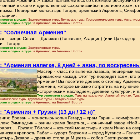
уголкам Армении. А также познакомитесь со столицей республики 
ченный в скале и единственный сохранившийся в регионе храм, от
низма. Пещерный монастырь Гегард, армянский Акрополь, Симфон
стацией.
тносится к видам:
Экскурсионные туры. Групповые туры. Гастрономические туры. Авиа тур
рсии и отдых в туре:
в Армению, на Ближний Восток
: "Солнечная Армения"
ан - озеро Севан – Дилижан (Гошаванк, Агарцин) (или Цахкадзор – 
и - Гегард
тносится к видам:
Экскурсионные туры.
рсии и отдых в туре:
в Армению, на Ближний Восток
: "Армения налегке, 8 дней + авиа, по воскресен
Мастер - класс по выпечке лаваша, пещерный мо
Ереванский каскад. Этот тур подойдёт всем, кто
Армении! Вы посетите древнюю столицу Армении 
времени, которое множно потратить на изучение
историческим наследием, древней культурой, и 
Тур относится к видам:
Туры на праздники. Активный туризм. Туры
ономические туры. Групповые туры. Экскурсионные туры.
рсии и отдых в туре:
в Армению, на Ближний Восток
: "Армения + Грузия (13 дн / 12 н)"
ния: Ереван – монастырь копья Гегард – храм Гарни – «симфония
лекс Эчмиадзин – руины храма Звартноц – коньячный завод «Ной 
рарат. . . Грузия: Тбилиси – женский монастырь и храм Нино на о
манская крепость Рабат – курорт Боржоми – город Кутаиси – Гела
стырь Джвари – древняя столица Мцхета – собор Светицховели