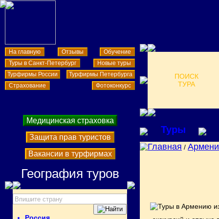
На главную
Отзывы
Обучение
Туры в Санкт-Петербург
Новые туры
Турфирмы России
Турфирмы Петербурга
ПОИСК
ТУРА
Страхование
Фотоконкурс
Медицинская страховка
Туры
Защита прав туристов
Главная
Армени
/
Вакансии в турфирмах
География туров
Россия