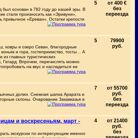
5
от 400 €
без
д был основан в 782 году до нашей эры. В
переезда
ие стали произносить как «Эривуни»,
сь привычное «Ереван». Остатки крепости
5
79900
руб.
ш, ковры и озеро Севан, благородные
 коньяк и гора, гостеприимство, тосты… А
 из главных туристических
, Гегард. Впрочем, перечислять можно
попробовать на вкус и насладиться ее
7
от 55700
руб.
ньячных долин. Снежная шапка Арарата и
без
горные склоны. Очарование Закавказья в
переезда
ницам и воскресеньям, март -
4
от 21400
руб.
без
брать экскурсии по интересующим именно
переезда