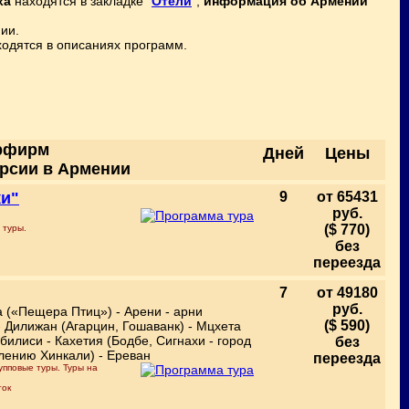
ха
находятся в закладке "
Отели
",
информация об Армении
ии.
одятся в описаниях программ.
урфирм
Дней
Цены
урсии в Армении
ки"
9
от 65431
руб.
($ 770)
 туры.
без
переезда
7
от 49180
руб.
а («Пещера Птиц») - Арени - арни
($ 590)
- Дилижан (Агарцин, Гошаванк) - Мцхета
билиси - Кахетия (Бодбе, Сигнахи - город
без
влению Хинкали) - Ереван
переезда
упповые туры. Туры на
ток