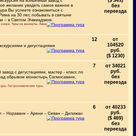
($ 343)
экскурсия на коньячный завод с
шое желание увидеть самое важное в
без
тура Вы успеете ознакомиться с
переезда
има на 30 лет, побывать в святыне
ви – в Святом Эчмиадзине.
 озера. Туры на каникулы. Авиа
.
12
от
104520
 экскурсиями и дегустациями
руб.
($ 1230)
7
от 34021
руб.
 завод с дегустациями, мастер - класс по
без
над обрывом монастырь Сагмосаванк,
переезда
туры. Гастрономические туры.
6
от 40233
руб.
п – Нораванк – Арени – Севан – Дилижан
($ 469)
без
переезда