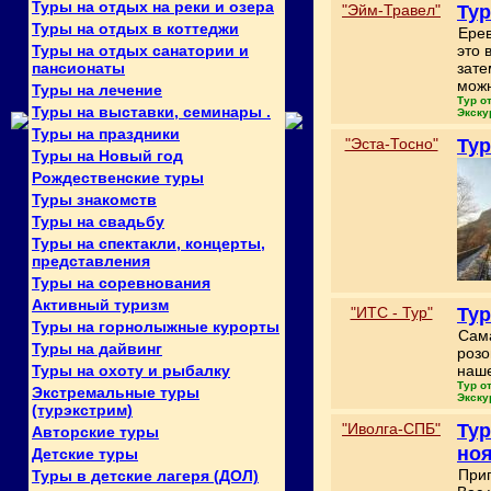
Туры на отдых на реки и озера
"Эйм-Травел"
Тур
Туры на отдых в коттеджи
Ерев
Туры на отдых санатории и
это 
пансионаты
зате
можн
Туры на лечение
Тур о
Туры на выставки, семинары .
Экску
Туры на праздники
"Эста-Тосно"
Тур
Туры на Новый год
Рождественские туры
Туры знакомств
Туры на свадьбу
Туры на спектакли, концерты,
представления
Туры на соревнования
Активный туризм
"ИТС - Тур"
Тур
Туры на горнолыжные курорты
Сама
Туры на дайвинг
розо
Туры на охоту и рыбалку
наше
Тур о
Экстремальные туры
Экску
(турэкстрим)
"Иволга-СПБ"
Тур
Авторские туры
но
Детские туры
Приг
Туры в детские лагеря (ДОЛ)