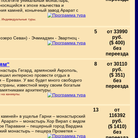
и посетите уникальный монастырь,
носящийся к эпохе язычества и
ия камней, коньячный завод Арарат с
ы. Индивидуальные туры.
5
от 33990
руб.
озеро Севан) - Эчмиадзин - Звартноц -
($ 400)
без
переезда
ьям"
8
от 30110
руб.
настырь Гегард, армянский Акрополь,
($ 351)
 решил интересно провести отдых в
– Ереван. У вас будет много свободнго
без
 страны, известной миру своим богатым
переезда
памятниками архитектуры.
 на каникулы.
13
от
116392
 камней» в ущелье Гарни – монастырский
руб.
- Арарат» – монастырь Хор Вирап с видом
зере Паравани – пещерный город Вардзиа
($ 1410)
тский монастырь – пещера Прометея –
без
переезда