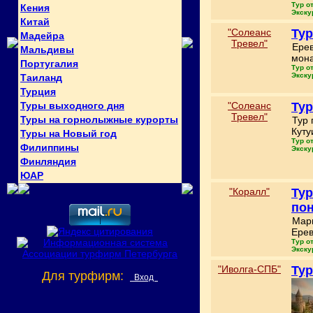
Тур о
Кения
Экску
Китай
"Солеанс
Тур
Мадейра
Тревел"
Ерев
Мальдивы
мона
Португалия
Тур о
Экску
Таиланд
Турция
Туры выходного дня
"Солеанс
Тур
Тревел"
Туры на горнолыжные курорты
Тур 
Куту
Туры на Новый год
Тур о
Филиппины
Экску
Финляндия
ЮАР
"Коралл"
Тур
по
Марш
Ерев
Тур о
Экску
"Иволга-СПБ"
Тур
Для турфирм:
Вход