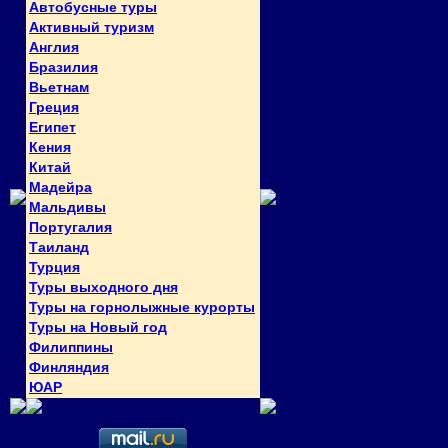
Автобусные туры
Активный туризм
Англия
Бразилия
Вьетнам
Греция
Египет
Кения
Китай
Мадейра
Мальдивы
Португалия
Таиланд
Турция
Туры выходного дня
Туры на горнолыжные курорты
Туры на Новый год
Филиппины
Финляндия
ЮАР