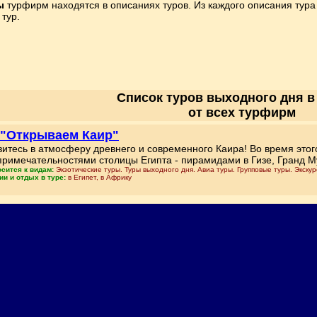
ы
турфирм находятся в описаниях туров. Из каждого описания тура
тур.
Список туров выходного дня 
от всех турфирм
 "Открываем Каир"
зитесь в атмосферу древнего и современного Каира! Во время этог
примечательностями столицы Египта - пирамидами в Гизе, Гранд М
осится к видам:
Экзотические туры. Туры выходного дня. Авиа туры. Групповые туры. Экску
ии и отдых в туре:
в Египет, в Африку