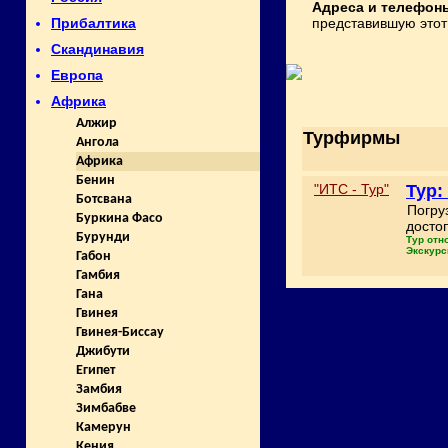
Адреса и телефон
представившую этот 
Прибалтика
Скандинавия
Европа
Африка
Алжир
Турфирмы
Ангола
Африка
Бенин
"ИТС - Тур"
Тур:
Ботсвана
Погру
Буркина Фасо
досто
Бурунди
Тур отн
Экскурс
Габон
Гамбия
Гана
Гвинея
Гвинея-Биссау
Джибути
Египет
Замбия
Зимбабве
Камерун
Кения