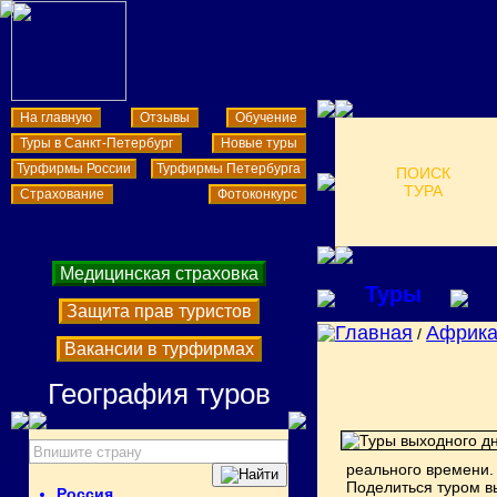
На главную
Отзывы
Обучение
Туры в Санкт-Петербург
Новые туры
Турфирмы России
Турфирмы Петербурга
ПОИСК
ТУРА
Страхование
Фотоконкурс
Медицинская страховка
Туры
Защита прав туристов
Главная
Африк
/
Вакансии в турфирмах
География туров
реального времени.
Поделиться туром в
Россия