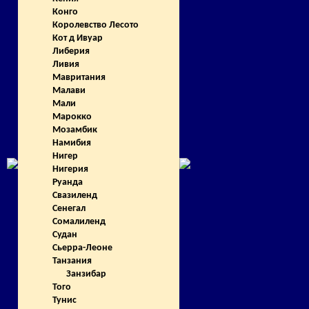
Конго
Королевство Лесото
Кот д Ивуар
Либерия
Ливия
Мавритания
Малави
Мали
Марокко
Мозамбик
Намибия
Нигер
Нигерия
Руанда
Свазиленд
Сенегал
Сомалиленд
Судан
Сьерра-Леоне
Танзания
Занзибар
Того
Тунис