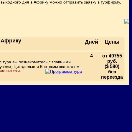
 выходного дня в Африку можно отправить заявку в турфирму,
в Африку
Дней
Цены
4
от 49755
руб.
о тура вы познакомитесь с главными
($ 580)
узеем, Цитаделью и Коптским кварталом.
рсионные туры.
без
переезда